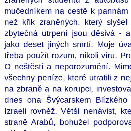
mučedníkem na cestě k pannám 
než křik zraněných, který slyše
zbytečná utrpení jsou děsivá - a
jako deset jiných smrtí. Moje úv
třeba použít rozum, nikoli víru. 
O neštěstí a neporozumění. Mim
všechny peníze, které utratili z n
na zbraně a na korupci, investova
dnes ona Švýcarskem Blízkého 
Izraeli rovněž. Větší nenávist, kt
straně Arabů, bohužel podporo