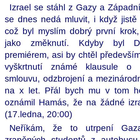
Izrael se stáhl z Gazy a Západn
se dnes nedá mluvit, i když jistě
což byl myslím dobrý první krok, a
jako změknutí. Kdyby byl Da
premiérem, asi by chtěl především 
vyškrtnutí známé klausule o z
smlouvu, odzbrojení a mezinárodn
na x let. Přál bych mu v tom 
oznámil Hamás, že na žádné izrae
(17.ledna, 20:00)
Neříkám, že to utrpení Gaz
zraněných studentů z autobus