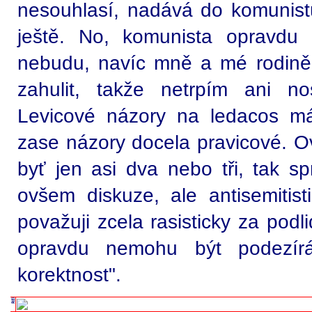
nesouhlasí, nadává do komunistů
ještě. No, komunista opravdu
nebudu, navíc mně a mé rodině 
zahulit, takže netrpím ani no
Levicové názory na ledacos m
zase názory docela pravicové. O
byť jen asi dva nebo tři, tak sp
ovšem diskuze, ale antisemitist
považuji zcela rasisticky za podl
opravdu nemohu být podezírán
korektnost".