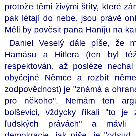
protože těmi živými štíty, které z
pak létají do nebe, jsou právě oni
Měli by pověsit pana Haníju na ka
Daniel Veselý dále píše, že m
Hamásu a Hitlera (ten byl též
respektován, až posléze nechal t
obyčejné Němce a rozbít němec
zodpovědnost) je "známá a ohraná
pro někoho". Nemám ten argu
bolševici, vždycky říkali "to je
ľudských právách" a mávli 
demokracie, jak píše, je "odsud 