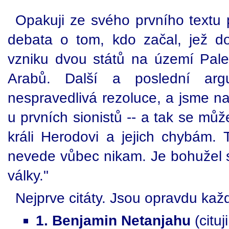
Opakuji ze svého prvního textu p
debata o tom, kdo začal, jež d
vzniku dvou států na území Pal
Arabů. Další a poslední ar
nespravedlivá rezoluce, a jsme na
u prvních sionistů -- a tak se můž
králi Herodovi a jejich chybám.
nevede vůbec nikam. Je bohužel s
války."
Nejprve citáty. Jsou opravdu každ
1. Benjamin Netanjahu
(cituj