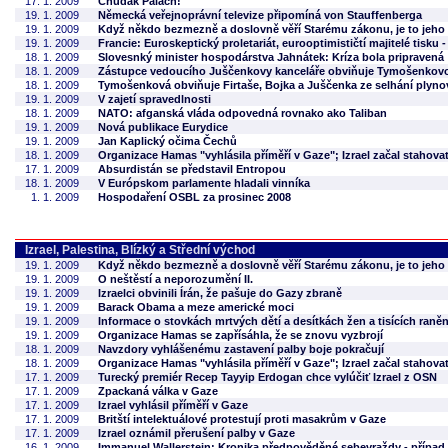
17. 1. 2009
Chudák Palach!
19. 1. 2009
Německá veřejnoprávní televize připomíná von Stauffenberga
19. 1. 2009
Když někdo bezmezně a doslovně věří Starému zákonu, je to jeho vě
19. 1. 2009
Francie: Euroskeptický proletariát, eurooptimističtí majitelé tisku -
18. 1. 2009
Slovesnký minister hospodárstva Jahnátek: Kríza bola pripravená
18. 1. 2009
Zástupce vedoucího Juščenkovy kanceláře obviňuje Tymošenkovo
18. 1. 2009
Tymošenková obviňuje Firtaše, Bojka a Juščenka ze selhání plyn
19. 1. 2009
V zajetí spravedlnosti
18. 1. 2009
NATO: afganská vláda odpovedná rovnako ako Taliban
19. 1. 2009
Nová publikace Eurydice
19. 1. 2009
Jan Kaplický očima Čechů
18. 1. 2009
Organizace Hamas "vyhlásila příměří v Gaze"; Izrael začal stahova
17. 1. 2009
Absurdistán se představil Entropou
18. 1. 2009
V Európskom parlamente hladali vinníka
1. 1. 2009
Hospodaření OSBL za prosinec 2008
Izrael, Palestina, Blízký a Střední východ
19. 1. 2009
Když někdo bezmezně a doslovně věří Starému zákonu, je to jeho vě
19. 1. 2009
O neštěstí a neporozumění II.
19. 1. 2009
Izraelci obvinili Írán, že pašuje do Gazy zbraně
19. 1. 2009
Barack Obama a meze americké moci
19. 1. 2009
Informace o stovkách mrtvých dětí a desítkách žen a tisících raně
19. 1. 2009
Organizace Hamas se zapřísáhla, že se znovu vyzbrojí
18. 1. 2009
Navzdory vyhlášenému zastavení palby boje pokračují
18. 1. 2009
Organizace Hamas "vyhlásila příměří v Gaze"; Izrael začal stahova
17. 1. 2009
Turecký premiér Recep Tayyip Erdogan chce vylúčiť Izrael z OSN
17. 1. 2009
Zpackaná válka v Gaze
17. 1. 2009
Izrael vyhlásil příměří v Gaze
17. 1. 2009
Britští intelektuálové protestují proti masakrům v Gaze
17. 1. 2009
Izrael oznámil přerušení palby v Gaze
16. 1. 2009
Immanuel Wallerstein: Kronika předpověděné sebevraždy - případ 