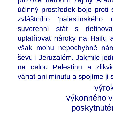
účinný prostředek boje proti 
zvláštního 'palestinského
suverénní stát s definov
uplatňovat nároky na Haifu a
však mohu nepochybně nárok
ševu i Jeruzalém. Jakmile je
na celou Palestinu a zlikv
váhat ani minutu a spojíme ji
výro
výkonného v
poskytnut