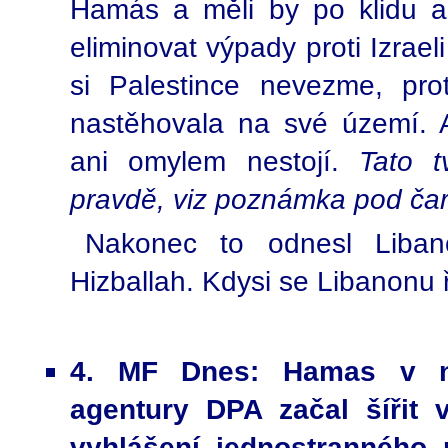
Hamás a měli by po klidu a p
eliminovat výpady proti Izrael
si Palestince nevezme, pro
nastěhovala na své území. A
ani omylem nestojí.
Tato t
pravdě, viz poznámka pod čar
Nakonec to odnesl Liban
Hizballah. Kdysi se Libanonu 
4. MF Dnes: Hamas v ne
agentury DPA začal šířit 
vyhlášení jednostranného 