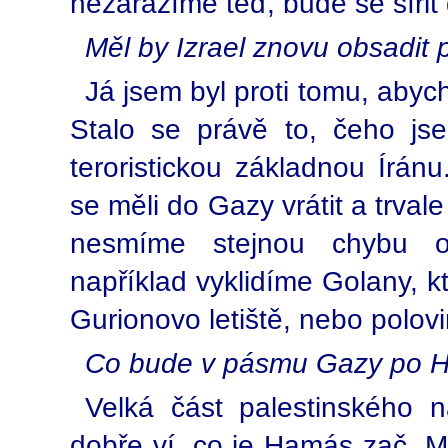
nezarazíme teď, bude se šířit 
Měl by Izrael znovu obsadi
Já jsem byl proti tomu, abyc
Stalo se právě to, čeho js
teroristickou základnou Írán
se měli do Gazy vrátit a trvale
nesmíme stejnou chybu o
například vyklidíme Golany, kt
Gurionovo letiště, nebo polov
Co bude v pásmu Gazy po 
Velká část palestinského 
dobře ví, co je Hamás zač. Mn