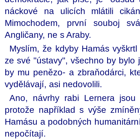
náckové na ulicích mlátili cik
Mimochodem, první souboj svá
Angličany, ne s Araby.
Myslím, že kdyby Hamás vyškrtl 
ze své "ústavy", všechno by bylo 
by mu penězo- a zbraňodárci, kt
vydělávají, asi nedovolili.
Ano, návrhy rabi Lernera jsou
protože například s výše zmíněným
Hamásu a podobných humanitárních
nepočítají.