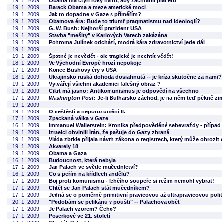
19. 1. 2009
Obama má čtyři roky na to, aby zachránil planetu
19. 1. 2009
Barack Obama a meze americké moci
19. 1. 2009
Jak to dopadne v Gaze s příměřím?
19. 1. 2009
Obamova éra: Bude to triumf pragmatismu nad ideologií?
19. 1. 2009
G. W. Bush: Nejhorší prezident USA
19. 1. 2009
Stavba "mešity" v Karlových Varech zakázána
19. 1. 2009
Pohroma Julínek odchází, modrá kára zdravotnictví jede dál
19. 1. 2009
19. 1. 2009
Špatné je nevědět - ale tragické je nechtít vědět!
18. 1. 2009
Ve Východní Evropě hrozí nepokoje
17. 1. 2009
Konec Bushovy éry v USA
18. 1. 2009
Ukrajinsko ruská dohoda dosiahnutá -- je kríza skutočne za nami?
19. 1. 2009
Vytvářejí všichni akademici falešný obraz ?
19. 1. 2009
Cikrt má jasno: Antikomunismus je odpovědí na všechno
17. 1. 2009
Washington Post
: Je-li Bulharsko záchod, je na něm teď pěkně zi
19. 1. 2009
19. 1. 2009
O neštěstí a neporozumění II.
17. 1. 2009
Zpackaná válka v Gaze
16. 1. 2009
Immanuel Wallerstein: Kronika předpověděné sebevraždy - případ 
19. 1. 2009
Izraelci obvinili Írán, že pašuje do Gazy zbraně
19. 1. 2009
Vláda zbrkle přijala návrh zákona o registrech, který může ohrozit
19. 1. 2009
Akvarely 18
19. 1. 2009
Obama a Gaza
16. 1. 2009
Budoucnost, která nebyla
17. 1. 2009
Jan Palach ve světle mučednictví?
16. 1. 2009
Co s peřím na křídlech andělů?
17. 1. 2009
Boj proti komunismu - lehčího soupeře si režim nemohl vybrat!
17. 1. 2009
Chtěl se Jan Palach stát mučedníkem?
17. 1. 2009
Jedná se o poměrně primitivní pravicovou až ultrapravicovou pol
20. 1. 2009
"Podobám se pelikánu v poušti" -- Palachova oběť
17. 1. 2009
Je Palach vzorem? Čeho?
17. 1. 2009
Poserkové ve 21. století