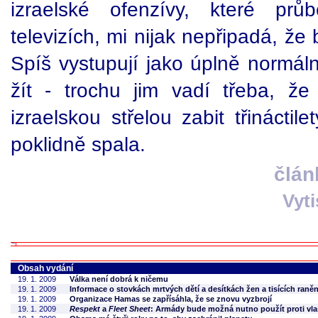
izraelské ofenzívy, které prů
televizích, mi nijak nepřipadá, že 
Spíš vystupují jako úplně normální
žít - trochu jim vadí třeba, ž
izraelskou střelou zabit třináctil
poklidně spala.
člán
Vyt
Obsah vydání
19. 1. 2009
Válka není dobrá k ničemu
19. 1. 2009
Informace o stovkách mrtvých dětí a desítkách žen a tisících raně
19. 1. 2009
Organizace Hamas se zapřísáhla, že se znovu vyzbrojí
19. 1. 2009
Respekt
a
Fleet Sheet
: Armády bude možná nutno použít proti vl