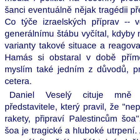
šanci eventuálně nějak tragédii př
Co týče izraelských příprav --
generálnímu štábu vyčítal, kdyby
varianty takové situace a reagova
Hamás si obstaral v době přímě
myslím také jedním z důvodů, pr
cetera.
Daniel Veselý cituje mně 
představitele, který pravil, že "ne
rakety, připraví Palestincům šoa
šoa je tragické a hluboké utrpení. 