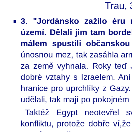
Trau, 
3. "Jordánsko zažilo éru
území. Dělali jim tam bordel
málem spustili občanskou
únosnou mez, tak zasáhla arm
za země vyhnala. Roky teď Jo
dobré vztahy s Izraelem. Ani 
hranice pro uprchlíky z Gazy.
udělali, tak mají po pokojném 
Taktéž Egypt neotevřel s
konfliktu, protože dobře ví,