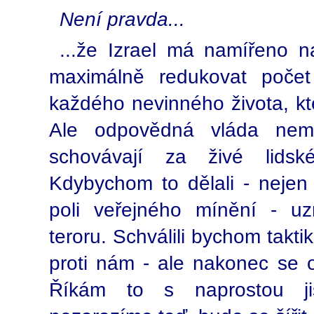
Není pravda...
...že Izrael má namířeno na
maximálně redukovat počet 
každého nevinného života, kte
Ale odpovědná vláda nemů
schovávají za živé lidské
Kdybychom to dělali - nejen 
poli veřejného mínění - u
teroru. Schválili bychom takti
proti nám - ale nakonec se o
Říkám to s naprostou jis