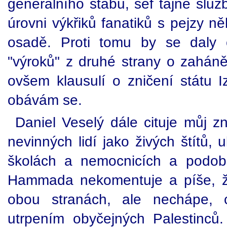
generálního štábu, šéf tajné služ
úrovni výkřiků fanatiků s pejzy n
osadě. Proti tomu by se daly 
"výroků" z druhé strany o zaháně
ovšem klausulí o zničení státu Iz
obávám se.
Daniel Veselý dále cituje můj z
nevinných lidí jako živých štítů,
školách a nemocnicích a podob
Hammada nekomentuje a píše, že
obou stranách, ale nechápe,
utrpením obyčejných Palestinců