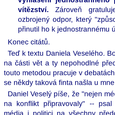
vítězství.
Zároveň gratuluj
ozbrojený odpor, který "způsob
přinutil ho k jednostrannému 
Konec citátů.
Teď k textu Daniela Veselého. Bo
na části vět a ty nepohodlné pře
touto metodou pracuje v debatách 
se někdy taková finta našla u mne
Daniel Veselý píše, že "nejen méd
na konflikt připravovaly" -- psa
média i politici na všechny předc