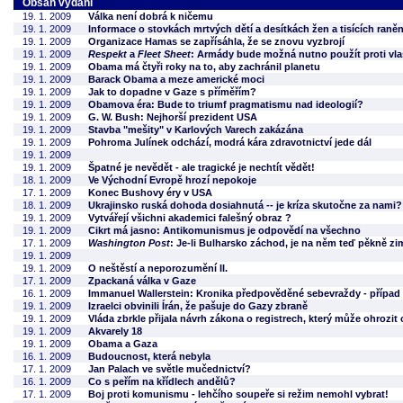
Obsah vydání
19. 1. 2009
Válka není dobrá k ničemu
19. 1. 2009
Informace o stovkách mrtvých dětí a desítkách žen a tisících raně
19. 1. 2009
Organizace Hamas se zapřísáhla, že se znovu vyzbrojí
19. 1. 2009
Respekt
a
Fleet Sheet
: Armády bude možná nutno použít proti vl
19. 1. 2009
Obama má čtyři roky na to, aby zachránil planetu
19. 1. 2009
Barack Obama a meze americké moci
19. 1. 2009
Jak to dopadne v Gaze s příměřím?
19. 1. 2009
Obamova éra: Bude to triumf pragmatismu nad ideologií?
19. 1. 2009
G. W. Bush: Nejhorší prezident USA
19. 1. 2009
Stavba "mešity" v Karlových Varech zakázána
19. 1. 2009
Pohroma Julínek odchází, modrá kára zdravotnictví jede dál
19. 1. 2009
19. 1. 2009
Špatné je nevědět - ale tragické je nechtít vědět!
18. 1. 2009
Ve Východní Evropě hrozí nepokoje
17. 1. 2009
Konec Bushovy éry v USA
18. 1. 2009
Ukrajinsko ruská dohoda dosiahnutá -- je kríza skutočne za nami?
19. 1. 2009
Vytvářejí všichni akademici falešný obraz ?
19. 1. 2009
Cikrt má jasno: Antikomunismus je odpovědí na všechno
17. 1. 2009
Washington Post
: Je-li Bulharsko záchod, je na něm teď pěkně zi
19. 1. 2009
19. 1. 2009
O neštěstí a neporozumění II.
17. 1. 2009
Zpackaná válka v Gaze
16. 1. 2009
Immanuel Wallerstein: Kronika předpověděné sebevraždy - případ 
19. 1. 2009
Izraelci obvinili Írán, že pašuje do Gazy zbraně
19. 1. 2009
Vláda zbrkle přijala návrh zákona o registrech, který může ohrozit
19. 1. 2009
Akvarely 18
19. 1. 2009
Obama a Gaza
16. 1. 2009
Budoucnost, která nebyla
17. 1. 2009
Jan Palach ve světle mučednictví?
16. 1. 2009
Co s peřím na křídlech andělů?
17. 1. 2009
Boj proti komunismu - lehčího soupeře si režim nemohl vybrat!