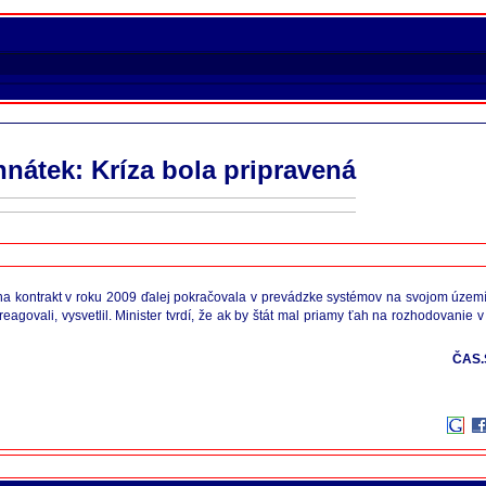
nátek: Kríza bola pripravená
 kontrakt v roku 2009 ďalej pokračovala v prevádzke systémov na svojom území," 
zareagovali, vysvetlil. Minister tvrdí, že ak by štát mal priamy ťah na rozhodovan
ČAS.S