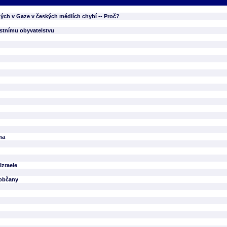
ných v Gaze v českých médiích chybí -- Proč?
astnímu obyvatelstvu
ma
Izraele
 občany