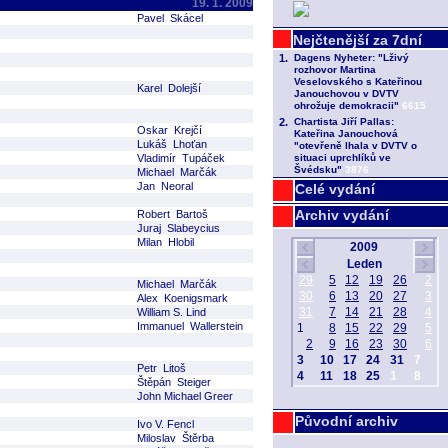
19. 1. 2009
Pavel Skácel
Karel Dolejší
Oskar Krejčí
Lukáš Lhoťan
Vladimír Tupáček
Michael Marčák
Jan Neoral
Celé vydání
Archiv vydání
Robert Bartoš
Juraj Slabeycius
Milan Hlobil
Michael Marčák
Alex Koenigsmark
William S. Lind
Immanuel Wallerstein
Petr Litoš
Štěpán Steiger
John Michael Greer
Původní archiv
Ivo V. Fencl
Miloslav Štěrba