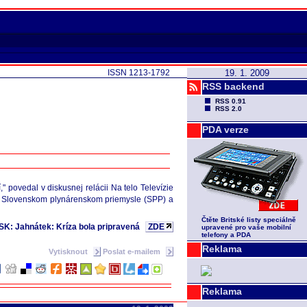
ISSN 1213-1792
19. 1. 2009
RSS backend
RSS 0.91
RSS 2.0
PDA verze
povedal v diskusnej relácii Na telo Televízie
ie v Slovenskom plynárenskom priemysle (SPP) a
Čtěte Britské listy speciálně
K: Jahnátek: Kríza bola pripravená
ZDE
upravené pro vaše mobilní
telefony a PDA
Reklama
Vytisknout
Poslat e-mailem
Reklama