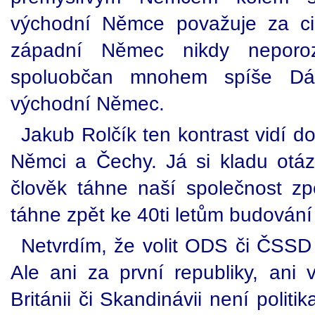
východní Němce považuje za cizí 
západní Němec nikdy nepor
spoluobčan mnohem spíše D
východní Němec.
Jakub Rolčík ten kontrast vidí 
Němci a Čechy. Já si kladu otá
člověk táhne naší společnost z
táhne zpět ke 40ti letům budování 
Netvrdím, že volit ODS či ČSSD j
Ale ani za první republiky, an
Británii či Skandinávii není politika