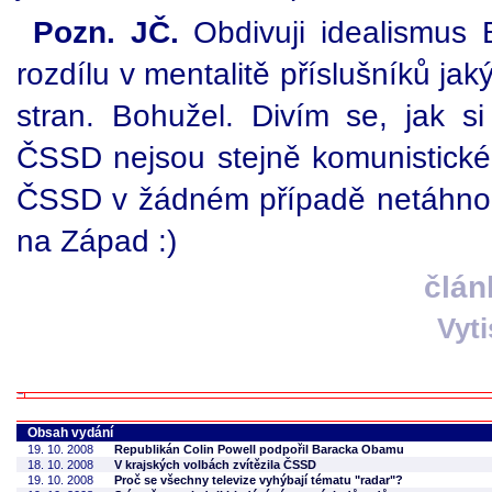
Pozn. JČ.
Obdivuji idealismus 
rozdílu v mentalitě příslušníků jak
stran. Bohužel. Divím se, jak 
ČSSD nejsou stejně komunistick
ČSSD v žádném případě netáhnou
na Západ :)
člán
Vyt
Obsah vydání
19. 10. 2008
Republikán Colin Powell podpořil Baracka Obamu
18. 10. 2008
V krajských volbách zvítězila ČSSD
19. 10. 2008
Proč se všechny televize vyhýbají tématu "radar"?