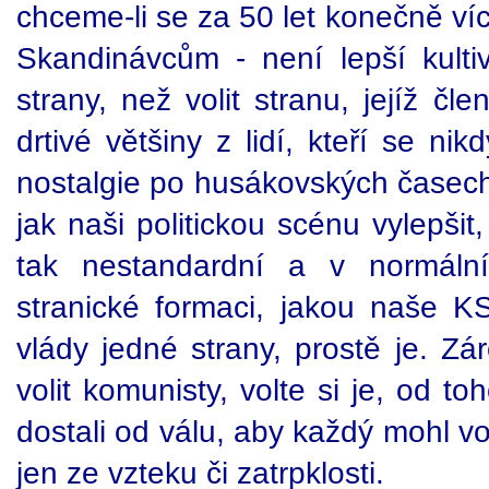
chceme-li se za 50 let konečně ví
Skandinávcům - není lepší kulti
strany, než volit stranu, jejíž č
drtivé většiny z lidí, kteří se ni
nostalgie po husákovských časech
jak naši politickou scénu vylepšit, 
tak nestandardní a v normální
stranické formaci, jakou naše K
vlády jedné strany, prostě je. Zár
volit komunisty, volte si je, od t
dostali od válu, aby každý mohl vol
jen ze vzteku či zatrpklosti.