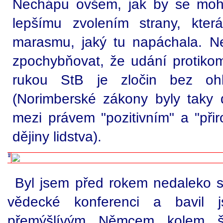
Nechápu ovšem, jak by se mohl
lepšímu zvolením strany, kter
marasmu, jaký tu napáchala. N
zpochybňovat, že udání protikom
rukou StB je zločin bez o
(Norimberské zákony byly taky 
mezi právem "pozitivním" a "při
dějiny lidstva).
Byl jsem před rokem nedaleko 
vědecké konferenci a bavil
přemýšlívým Němcem kolem šed