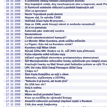
19. 10. 2008
S úsměvem sleduji hledání zástupných důvodů
19. 10. 2008
Dny krajských voleb, dny neschopnosti slov a trapnosti, aneb Pr
18. 10. 2008
O Pyrrhově volebním vítězství a potřebě hladových zdí
18. 10. 2008
Účet za ignoranci
18. 10. 2008
Nechť Topolánek podá demisi
19. 10. 2008
Nejsem rád, že vyhrála ČSSD
19. 10. 2008
Voličská účast byla 40 procent...
19. 10. 2008
Deja vu 1946, aneb hloupý národ si svobodu nezaslouží
18. 10. 2008
Já si to pamatuju
19. 10. 2008
Kalenská jako stalinský soudce
19. 10. 2008
Nesmrtelnost
18. 10. 2008
Česká sebedestruktivní kampaň?
18. 10. 2008
Le Monde: Milan Kundera, aneb urážka mlčením
18. 10. 2008
Le Figaro: Kdo má na Kunderu vztek?
18. 10. 2008
Kunderu hájí Milan Uhde
19. 10. 2008
Bývalá šéfka MI5: Reakce na 11. září 2001 byla přehnaná
19. 10. 2008
Kuba objevila velká ložiska ropy
18. 10. 2008
Iráčané uspořádali obrovskou protiamerickou demonstraci
18. 10. 2008
Šéf Mezinárodního měnového fondu vyšetřován pro údajné zneuž
18. 10. 2008
Krachující banky na Wall Street platí ředitelům prémie ve výši 70 
18. 10. 2008
UPI: Od roku 2010 čekají Pentagon těžké časy
18. 10. 2008
Chápu to?
18. 10. 2008
Šleh Karla Dolejšího se míjí s cílem
17. 10. 2008
Sekerníci, sračkomety a ÚSTRky
17. 10. 2008
"Nebudu-li já kurvú, ale bude jiná"
18. 10. 2008
Do USA bez víz?
17. 10. 2008
Svůj k svému
17. 10. 2008
My a oni
17. 10. 2008
Máme možná poslední šanci
17. 10. 2008
Krize se rozšířila do východní Evropy
17. 10. 2008
Američtí odborníci požadují zlepšení styků s Ruskem
17. 10. 2008
Citát dne aneb švejkoviny