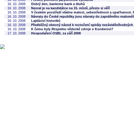
16. 10. 2008
Dobrý den, bankrote bank a dluhů
16. 10. 2008
Neoral je na kandidátce na 15. místě, přesto si věří
16. 10. 2008
V českém prostředí vládne malost, sebestřednost a upaťhanost. 
16. 10. 2008
Návraty do České republiky jsou návraty do zaprděného malomě
16. 10. 2008
Lajdáctví historiků
16. 10. 2008
Předběžný obecný návod k roztočení spirály nezáviděníhodných
16. 10. 2008
K čemu byly
Respektu
vědecké zdroje o Kunderovi?
17. 10. 2008
Hospodaření OSBL za září 2008