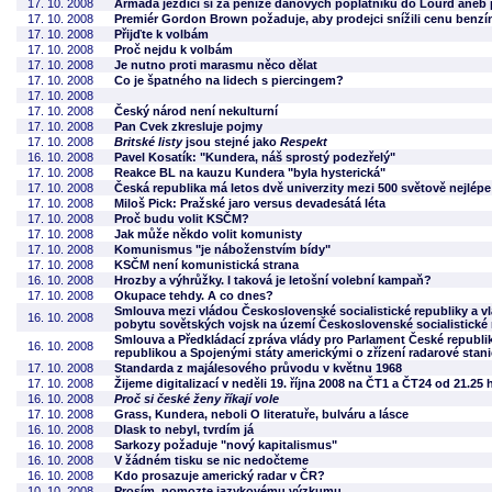
17. 10. 2008
Armáda jezdící si za peníze daňových poplatníků do Lourd aneb po
17. 10. 2008
Premiér Gordon Brown požaduje, aby prodejci snížili cenu benzí
17. 10. 2008
Přijďte k volbám
17. 10. 2008
Proč nejdu k volbám
17. 10. 2008
Je nutno proti marasmu něco dělat
17. 10. 2008
Co je špatného na lidech s piercingem?
17. 10. 2008
17. 10. 2008
Český národ není nekulturní
17. 10. 2008
Pan Cvek zkresluje pojmy
17. 10. 2008
Britské listy
jsou stejné jako
Respekt
16. 10. 2008
Pavel Kosatík: "Kundera, náš sprostý podezřelý"
17. 10. 2008
Reakce BL na kauzu Kundera "byla hysterická"
17. 10. 2008
Česká republika má letos dvě univerzity mezi 500 světově nejlé
17. 10. 2008
Miloš Pick: Pražské jaro versus devadesátá léta
17. 10. 2008
Proč budu volit KSČM?
17. 10. 2008
Jak může někdo volit komunisty
17. 10. 2008
Komunismus "je náboženstvím bídy"
17. 10. 2008
KSČM není komunistická strana
16. 10. 2008
Hrozby a výhrůžky. I taková je letošní volební kampaň?
17. 10. 2008
Okupace tehdy. A co dnes?
Smlouva mezi vládou Československé socialistické republiky a 
16. 10. 2008
pobytu sovětských vojsk na území Československé socialistické r
Smlouva a Předkládací zpráva vlády pro Parlament České republi
16. 10. 2008
republikou a Spojenými státy americkými o zřízení radarové stan
17. 10. 2008
Standarda z majálesového průvodu v květnu 1968
17. 10. 2008
Žijeme digitalizací v neděli 19. října 2008 na ČT1 a ČT24 od 21.25
16. 10. 2008
Proč si české ženy říkají vole
17. 10. 2008
Grass, Kundera, neboli O literatuře, bulváru a lásce
16. 10. 2008
Dlask to nebyl, tvrdím já
16. 10. 2008
Sarkozy požaduje "nový kapitalismus"
16. 10. 2008
V žádném tisku se nic nedočteme
16. 10. 2008
Kdo prosazuje americký radar v ČR?
10. 10. 2008
Prosím, pomozte jazykovému výzkumu