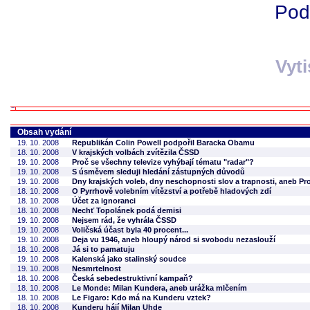
Pod
Vyt
Obsah vydání
19. 10. 2008
Republikán Colin Powell podpořil Baracka Obamu
18. 10. 2008
V krajských volbách zvítězila ČSSD
19. 10. 2008
Proč se všechny televize vyhýbají tématu "radar"?
19. 10. 2008
S úsměvem sleduji hledání zástupných důvodů
19. 10. 2008
Dny krajských voleb, dny neschopnosti slov a trapnosti, aneb Pr
18. 10. 2008
O Pyrrhově volebním vítězství a potřebě hladových zdí
18. 10. 2008
Účet za ignoranci
18. 10. 2008
Nechť Topolánek podá demisi
19. 10. 2008
Nejsem rád, že vyhrála ČSSD
19. 10. 2008
Voličská účast byla 40 procent...
19. 10. 2008
Deja vu 1946, aneb hloupý národ si svobodu nezaslouží
18. 10. 2008
Já si to pamatuju
19. 10. 2008
Kalenská jako stalinský soudce
19. 10. 2008
Nesmrtelnost
18. 10. 2008
Česká sebedestruktivní kampaň?
18. 10. 2008
Le Monde: Milan Kundera, aneb urážka mlčením
18. 10. 2008
Le Figaro: Kdo má na Kunderu vztek?
18. 10. 2008
Kunderu hájí Milan Uhde