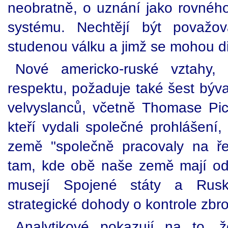
neobratně, o uznání jako rovnéh
systému. Nechtějí být považová
studenou válku a jimž se mohou d
Nové americko-ruské vztahy,
respektu, požaduje také šest býv
velvyslanců, včetně Thomase Pick
kteří vydali společné prohlášení
země "společně pracovaly na ře
tam, kde obě naše země mají od
musejí Spojené státy a Rusko
strategické dohody o kontrole zbro
Analytikové pokazují na to, ž