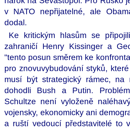
nárok na Sevastopol. Pro Rusko je
v NATO nepřijatelné, ale Obama
dodal.
Ke kritickým hlasům se připojili
zahraničí Henry Kissinger a Geo
"tento posun směrem ke konfronta
pro znovuvybudování styků, které
musí být strategický rámec, n
dohodli Bush a Putin. Problém
Schultze není vyloženě naléhav
vojensky, ekonomicky ani demograf
a ruští vedoucí představitelé to v