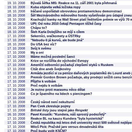
19. 10. 2008
Bývalá šéfka MI5: Reakce na 11. září 2001 byla přehnaná
19. 10. 2008
Kuba objevila velká ložiska ropy
18. 10. 2008
Iráčané uspořádali obrovskou protiamerickou demonstraci
18. 10. 2008
Šéf Mezinárodního měnového fondu vyšetřován pro údajné zneuž
18. 10. 2008
Krachující banky na Wall Street platí ředitelům prémie ve výši 70 
18. 10. 2008
UPI: Od roku 2010 čekají Pentagon těžké časy
18. 10. 2008
Chápu to?
18. 10. 2008
Šleh Karla Dolejšího se míjí s cílem
17. 10. 2008
Sekerníci, sračkomety a ÚSTRky
17. 10. 2008
"Nebudu-li já kurvú, ale bude jiná"
18. 10. 2008
Do USA bez víz?
17. 10. 2008
Svůj k svému
17. 10. 2008
My a oni
17. 10. 2008
Máme možná poslední šanci
17. 10. 2008
Krize se rozšířila do východní Evropy
17. 10. 2008
Američtí odborníci požadují zlepšení styků s Ruskem
17. 10. 2008
Citát dne aneb švejkoviny
17. 10. 2008
Armáda jezdící si za peníze daňových poplatníků do Lourd aneb po
17. 10. 2008
Premiér Gordon Brown požaduje, aby prodejci snížili cenu benzí
17. 10. 2008
Přijďte k volbám
17. 10. 2008
Proč nejdu k volbám
17. 10. 2008
Je nutno proti marasmu něco dělat
17. 10. 2008
Co je špatného na lidech s piercingem?
17. 10. 2008
17. 10. 2008
Český národ není nekulturní
17. 10. 2008
Pan Cvek zkresluje pojmy
17. 10. 2008
Britské listy
jsou stejné jako
Respekt
16. 10. 2008
Pavel Kosatík: "Kundera, náš sprostý podezřelý"
17. 10. 2008
Reakce BL na kauzu Kundera "byla hysterická"
17. 10. 2008
Česká republika má letos dvě univerzity mezi 500 světově nejlé
17. 10. 2008
Miloš Pick: Pražské jaro versus devadesátá léta
17. 10. 2008
Proč budu volit KSČM?