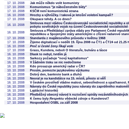
17. 10. 2008
Jak může někdo volit komunisty
17. 10. 2008
Komunismus "je náboženstvím bídy"
17. 10. 2008
KSČM není komunistická strana
16. 10. 2008
Hrozby a výhrůžky. I taková je letošní volební kampaň?
17. 10. 2008
Okupace tehdy. A co dnes?
Smlouva mezi vládou Československé socialistické republiky a 
16. 10. 2008
pobytu sovětských vojsk na území Československé socialistické r
Smlouva a Předkládací zpráva vlády pro Parlament České republi
16. 10. 2008
republikou a Spojenými státy americkými o zřízení radarové stan
17. 10. 2008
Standarda z majálesového průvodu v květnu 1968
17. 10. 2008
Žijeme digitalizací v neděli 19. října 2008 na ČT1 a ČT24 od 21.25
16. 10. 2008
Proč si české ženy říkají vole
17. 10. 2008
Grass, Kundera, neboli O literatuře, bulváru a lásce
16. 10. 2008
Dlask to nebyl, tvrdím já
16. 10. 2008
Sarkozy požaduje "nový kapitalismus"
16. 10. 2008
V žádném tisku se nic nedočteme
16. 10. 2008
Kdo prosazuje americký radar v ČR?
10. 10. 2008
Prosím, pomozte jazykovému výzkumu
16. 10. 2008
Dobrý den, bankrote bank a dluhů
16. 10. 2008
Neoral je na kandidátce na 15. místě, přesto si věří
16. 10. 2008
V českém prostředí vládne malost, sebestřednost a upaťhanost. 
16. 10. 2008
Návraty do České republiky jsou návraty do zaprděného malomě
16. 10. 2008
Lajdáctví historiků
16. 10. 2008
Předběžný obecný návod k roztočení spirály nezáviděníhodných
16. 10. 2008
K čemu byly
Respektu
vědecké zdroje o Kunderovi?
17. 10. 2008
Hospodaření OSBL za září 2008