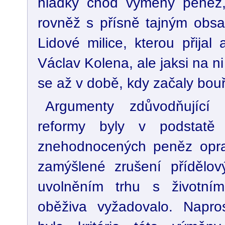
hladký chod výměny peněz, 
rovněž s přísně tajným obs
Lidové milice, kterou přijal
Václav Kolena, ale jaksi na ni
se až v době, kdy začaly bouře
Argumenty zdůvodňující 
reformy byly v podstatě p
znehodnocených peněz opra
zamýšlené zrušení přídělov
uvolněním trhu s životním
oběživa vyžadovalo. Napr