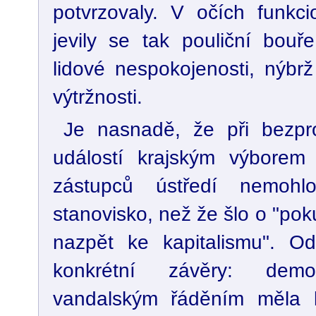
potvrzovaly. V očích funkci
jevily se tak pouliční bouře
lidové nespokojenosti, nýbrž 
výtržnosti.
Je nasnadě, že při bezpr
událostí krajským výborem
zástupců ústředí nemohl
stanovisko, než že šlo o "poku
nazpět ke kapitalismu". Od
konkrétní závěry: demo
vandalským řáděním měla ko