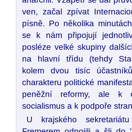
ven, začal zpívat Internacio
písně. Po několika minutách
se k nám připojují jednotli
posléze velké skupiny dalšíc
na hlavní třídu (tehdy Sta
kolem dvou tisíc účastník
charakteru politické manifes
peněžní reformy, ale k 
socialismus a k podpoře stran
U krajského sekretari
Fremerem odpojili a šli do "š