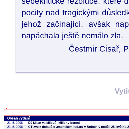
sebekritické rezoluce, které
pocity nad tragickými důsled
jehož začínající, avšak na
napáchala ještě nemálo zla.
Čestmír Císař, P
Vyt
Obsah vydání
21. 5. 2008
DJ Milan vs Milouš: Miliony berou!
21. 5. 2008
ČT zve k debatě o americkém radaru v Brdech v neděli 25. května 2