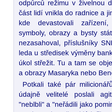
odpůrců režimu v živelnou de
část lidí vnikla do radnice a 
kde devastovali zařízení, 
symboly, obrazy a bysty stát
nezasahoval, příslušníky SN
leda u středisek výměny bank
úkol střežit. Tu a tam se obj
a obrazy Masaryka nebo Ben
Potkali také pár milicioná
údajně velitelé poslali agi
"neblbli" a "neřádili jako pomi