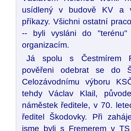
usídlený v budově KV a v
příkazy. Všichni ostatní praco
-- byli vysláni do "terénu
organizacím.
Já spolu s Čestmírem F
pověřeni odebrat se do 
Celozávodnímu výboru KSČ
tehdy Václav Klail, původ
náměstek ředitele, v 70. let
ředitel Škodovky. Při zahá
jsme byli s Fremerem v TS 