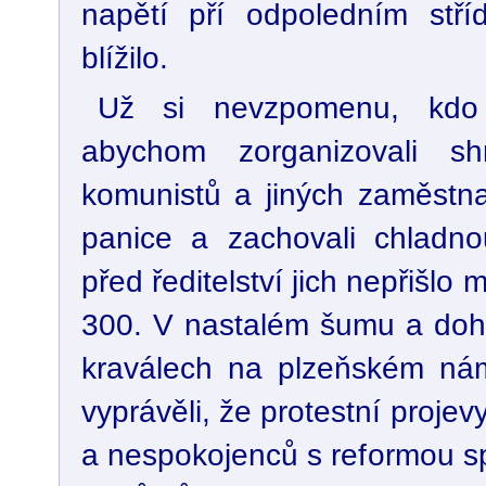
napětí pří odpoledním stří
blížilo.
Už si nevzpomenu, kdo 
abychom zorganizovali sh
komunistů a jiných zaměstna
panice a zachovali chladno
před ředitelství jich nepřišl
300. V nastalém šumu a doh
kraválech na plzeňském nám
vyprávěli, že protestní proje
a nespokojenců s reformou s