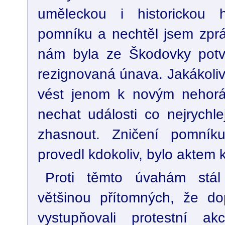
uměleckou i historickou 
pomníku a nechtěl jsem zprá
nám byla ze Škodovky potv
rezignovaná únava. Jakákoliv 
vést jenom k novým nehoráz
nechat události co nejrychl
zhasnout. Zničení pomníku
provedl kdokoliv, bylo aktem k
Proti těmto úvahám stál
většinou přítomných, že do
vystupňovali protestní ak