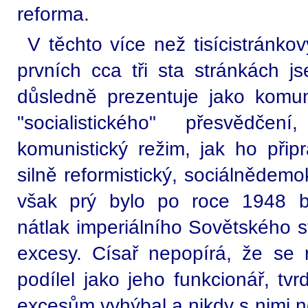
reforma.
V těchto více než tisícistránko
prvních cca tři sta stránkách 
důsledně prezentuje jako komu
"socialistického" přesvědče
komunistický režim, jak ho přip
silně reformistický, sociálnědemo
však prý bylo po roce 1948 b
nátlak imperiálního Sovětského s
excesy. Císař nepopírá, že se
podílel jako jeho funkcionář, tv
excesům vyhýbal a nikdy s nimi n