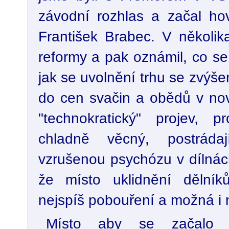
závodní rozhlas a začal hovo
František Brabec. V několika
reformy a pak oznámil, co se
jak se uvolnění trhu se zvýš
do cen svačin a obědů v nov
"technokratický" projev, 
chladně věcný, postráda
vzrušenou psychózu v dílnách
že místo uklidnění dělní
nejspíš pobouření a možná i 
Místo aby se začalo n