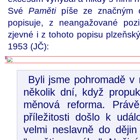
Své
Paměti
píše ze značným o
popisuje, z neangažované poz
zjevné i z tohoto popisu plzeňsk
1953 (JČ):
Byli jsme pohromadě v 
několik dní, když propu
měnová reforma. Právě
příležitosti došlo k udá
velmi neslavně do dějin