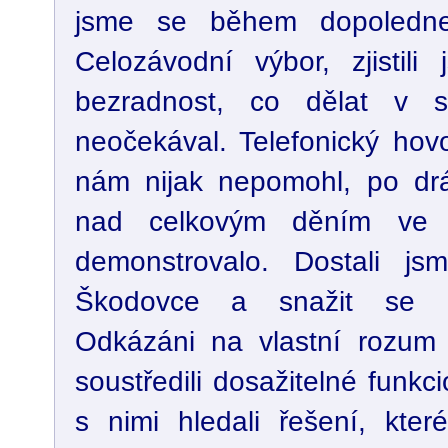
jsme se během dopoledne 
Celozávodní výbor, zjistil
bezradnost, co dělat v si
neočekával. Telefonický hov
nám nijak nepomohl, po drá
nad celkovým děním ve 
demonstrovalo. Dostali j
Škodovce a snažit se "z
Odkázáni na vlastní rozum
soustředili dosažitelné funkc
s nimi hledali řešení, kter