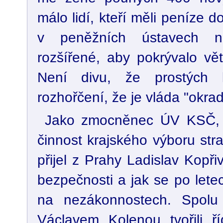
málo lidí, kteří měli peníze 
v peněžních ústavech ne
rozšířené, aby pokrývalo vět
Není divu, že prostých 
rozhořčení, že je vláda "okrad
Jako zmocněnec ÚV KSČ, k
činnost krajského výboru str
přijel z Prahy Ladislav Kopř
bezpečnosti a jak se po letec
na nezákonnostech. Spol
Václavem Kolenou tvořili ří