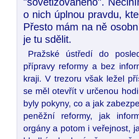
"sovětizovaného". Nečiní
o nich úplnou pravdu, kter
Přesto mám na ně osobní
je tu sdělit.
Pražské ústředí do posled
přípravy reformy a bez infor
kraji. V trezoru však ležel př
se měl otevřít v určenou hod
byly pokyny, co a jak zabezp
peněžní reformy, jak inform
orgány a potom i veřejnost, ja