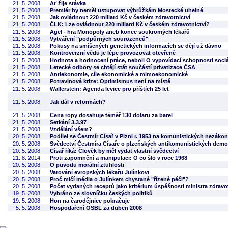
21. 5. 2008
Ať žije stávka
21. 5. 2008
Premiér by neměl ustupovat výhrůžkám Mostecké uhelné
21. 5. 2008
Jak ovládnout 220 miliard Kč v českém zdravotnictví
21. 5. 2008
ČLK: Lze ovládnout 220 miliard Kč v českém zdravotnictví?
21. 5. 2008
Agel - hra Monopoly aneb konec soukromých lékařů
21. 5. 2008
Vytváření "podpůrných sourozenců"
21. 5. 2008
Pokusy na smíšených genetických informacích se dějí už dávno
21. 5. 2008
Kontroverzní vědu je lépe provozovat otevřeně
21. 5. 2008
Hodnota a hodnocení práce, neboli O vypovídací schopnosti sociá
21. 5. 2008
Letecké odbory se chtějí stát součástí privatizace ČSA
21. 5. 2008
Antiekonomie, cíle ekonomické a mimoekonomické
21. 5. 2008
Potravinová krize: Optimismus není na místě
21. 5. 2008
Wallerstein: Agenda levice pro příštích 25 let
21. 5. 2008
Jak dál v reformách?
21. 5. 2008
Cena ropy dosahuje téměř 130 dolarů za barel
21. 5. 2008
Setkání 3.3.97
21. 5. 2008
Vzdělání všem?
20. 5. 2008
Podílel se Čestmír Císař v Plzni r. 1953 na komunistických nezák
20. 5. 2008
Svědectví Čestmíra Císaře o plzeňských antikomunistických demo
20. 5. 2008
Císař říká: Člověk by měl vydat vlastní svědectví
21. 8. 2014
Proti zapomnění a manipulaci: O co šlo v roce 1968
20. 5. 2008
O původu morální ztuhlosti
20. 5. 2008
Varování evropských lékařů Julínkovi
20. 5. 2008
Proč mlčí média o Julínkem chystané "řízené péči"?
20. 5. 2008
Počet vydaných receptů jako kritérium úspěšnosti ministra zdravo
19. 5. 2008
Vybráno ze slovníčku českých politiků
19. 5. 2008
Hon na čarodějnice pokračuje
5. 5. 2008
Hospodaření OSBL za duben 2008