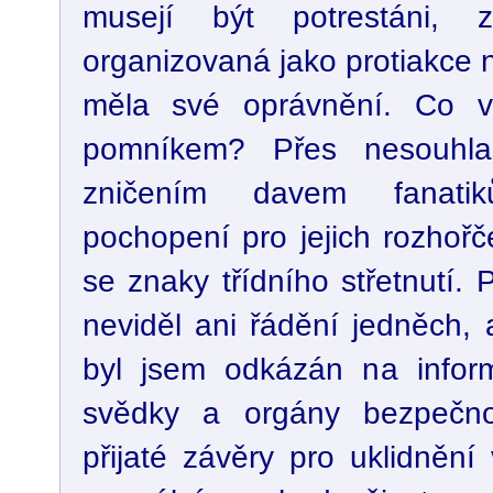
musejí být potrestáni, z
organizovaná jako protiakce 
měla své oprávnění. Co 
pomníkem? Přes nesouhl
zničením davem fanati
pochopení pro jejich rozhoř
se znaky třídního střetnutí.
neviděl ani řádění jedněch,
byl jsem odkázán na infor
svědky a orgány bezpečno
přijaté závěry pro uklidnění