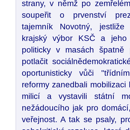
strany, v němž po zemřelém 
soupeřit o prvenství pre
tajemník Novotný, jestliže 
krajský výbor KSČ a jeho v
politicky v masách špatně p
potlačit sociálnědemokratick
oportunisticky vůči "třídní
reformy zanedbali mobilizaci
milicí a vystavili státní 
nežádoucího jak pro domácí,
veřejnost. A tak se psaly, pr