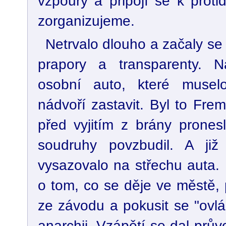
vzpoury a připojí se k protide
zorganizujeme.
Netrvalo dlouho a začaly se t
prapory a transparenty. Ná
osobní auto, které musel
nádvoří zastavit. Byl to Frem
před vyjitím z brány pronesl
soudruhy povzbudil. A ji
vysazovalo na střechu auta. 
o tom, co se děje ve městě, p
ze závodu a pokusit se "ovlád
anarchii. Vzápětí se dal prů