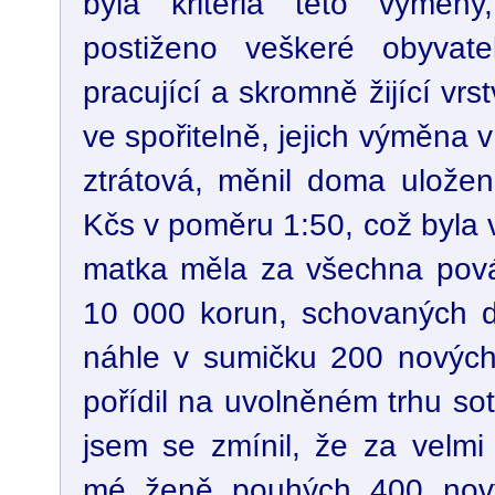
byla kritéria této výměny
postiženo veškeré obyvatel
pracující a skromně žijící vr
ve spořitelně, jejich výměna v
ztrátová, měnil doma ulože
Kčs v poměru 1:50, což byla 
matka měla za všechna pová
10 000 korun, schovaných
náhle v sumičku 200 nových 
pořídil na uvolněném trhu so
jsem se zmínil, že za velmi
mé ženě pouhých 400 nový