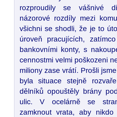
rozproudily se vášnivé di
názorové rozdíly mezi komu
všichni se shodli, že je to út
úroveň pracujících, zatímco
bankovními konty, s nakoup
cennostmi velmi poškozeni ne
miliony zase vrátí. Prošli jsm
byla situace stejně rozvař
dělníků opouštěly brány po
ulic. V ocelárně se stra
zamknout vrata, aby nikdo 