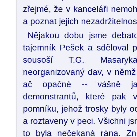
zřejmé, že v kanceláři nemohl
a poznat jejich nezadržitelnos
Nějakou dobu jsme debatov
tajemník Pešek a sděloval p
sousoší T.G. Masaryk
neorganizovaný dav, v němž 
ač opačné -- vášně ja
demonstrantů, které pak vy
pomníku, jehož trosky byly 
a roztaveny v peci. Všichni 
to byla nečekaná rána. Z