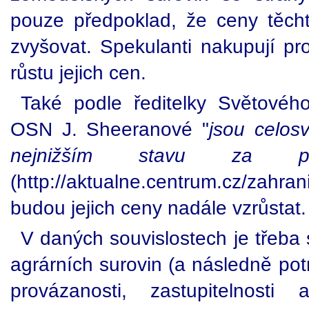
pouze předpoklad, že ceny těch
zvyšovat. Spekulanti nakupují pr
růstu jejich cen.
Také podle ředitelky Světovéh
OSN J. Sheeranové "
jsou celos
nejnižším stavu za po
(http://aktualne.centrum.cz/zahr
budou jejich ceny nadále vzrůstat.
V daných souvislostech je třeba
agrárních surovin (a následně pot
provázanosti, zastupitelnosti