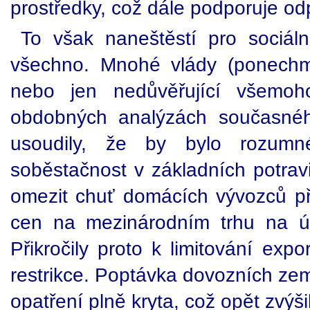
prostředky, což dále podporuje odp
To však naneštěstí pro sociáln
všechno. Mnohé vlády (ponechm
nebo jen nedůvěřující všemoho
obdobných analýzách současné
usoudily, že by bylo rozumné
soběstačnost v základních potrav
omezit chuť domácích vývozců při
cen na mezinárodním trhu na úko
Přikročily proto k limitování expo
restrikce. Poptávka dovozních zem
opatření plně kryta, což opět zvýši