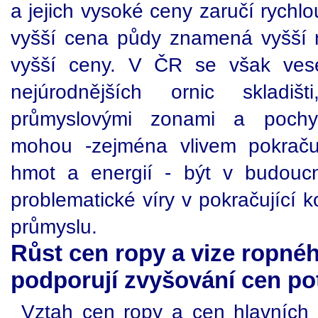
a jejich vysoké ceny zaručí rychlo
vyšší cena půdy znamená vyšší n
vyšší ceny. V ČR se však vese
nejúrodnějších ornic skladišti
průmyslovými zonami a pochyb
mohou -zejména vlivem pokračuj
hmot a energií - být v budouc
problematické víry v pokračující 
průmyslu.
Růst cen ropy a vize ropné
podporují zvyšování cen po
Vztah cen ropy a cen hlavních