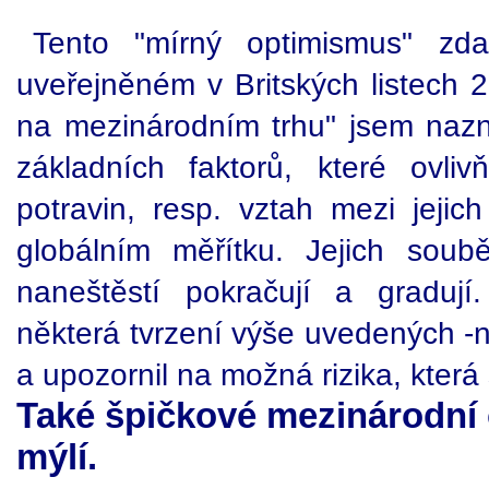
Tento "mírný optimismus" zda
uveřejněném v Britských listech 22
na mezinárodním trhu" jsem naz
základních faktorů, které ovlivň
potravin, resp. vztah mezi jeji
globálním měřítku. Jejich soub
naneštěstí pokračují a gradují
některá tvrzení výše uvedených -
a upozornil na možná rizika, která 
Také špičkové mezinárodní
mýlí.