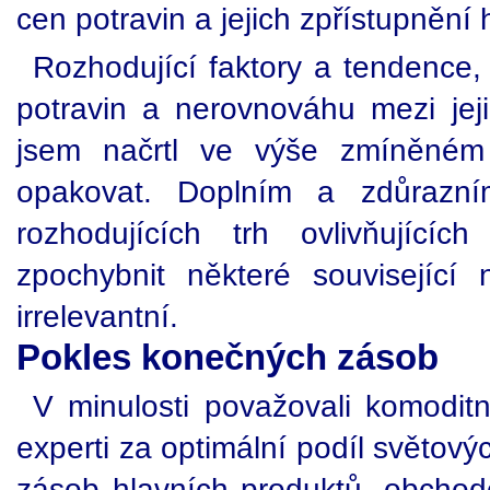
cen potravin a jejich zpřístupnění 
Rozhodující faktory a tendence, 
potravin a nerovnováhu mezi je
jsem načrtl ve výše zmíněném
opakovat. Doplním a zdůrazním
rozhodujících trh ovlivňující
zpochybnit některé související 
irrelevantní.
Pokles konečných zásob
V minulosti považovali komoditn
experti za optimální podíl světo
zásob hlavních produktů, obcho