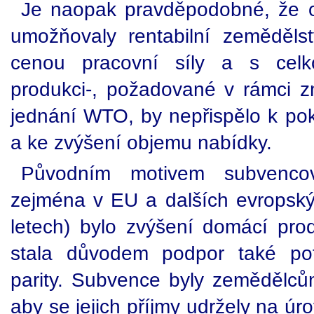
Je naopak pravděpodobné, že o
umožňovaly rentabilní zeměděls
cenou pracovní síly a s celk
produkci-, požadované v rámci 
jednání WTO, by nepřispělo k pok
a ke zvýšení objemu nabídky.
Původním motivem subvencov
zejména v EU a dalších evropsk
letech) bylo zvýšení domácí pro
stala důvodem podpor také po
parity. Subvence byly zemědělců
aby se jejich příjmy udržely na úr