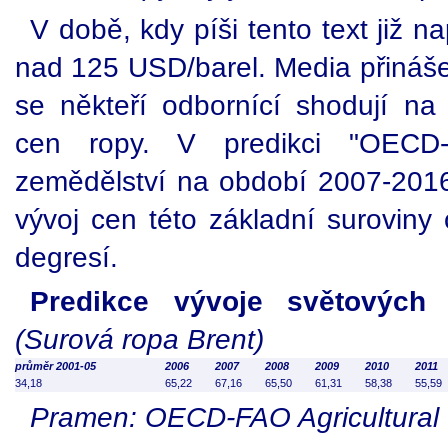
V době, kdy píši tento text již n
nad 125 USD/barel. Media přinášej
se někteří odbornící shodují n
cen ropy. V predikci "OECD
zemědělství na období 2007-201
vývoj cen této základní suroviny 
degresí.
Predikce vývoje světových
(Surová ropa Brent)
průměr 2001-05
2006
2007
2008
2009
2010
2011
34,18
65,22
67,16
65,50
61,31
58,38
55,59
Pramen: OECD-FAO Agricultural