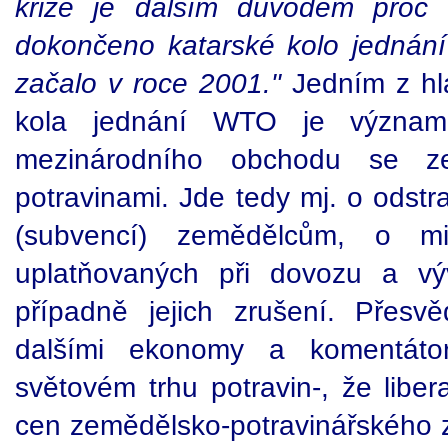
krize je dalším důvodem proč 
dokončeno katarské kolo jednán
začalo v
roce
2001."
Jedním z hla
kola jednání WTO je významný
mezinárodního obchodu se z
potravinami. Jde tedy mj. o odst
(subvencí) zemědělcům, o mini
uplatňovaných při dovozu a vý
případně jejich zrušení. Přesv
dalšími ekonomy a komentáto
světovém trhu potravin-, že liber
cen zemědělsko-potravinářského zb