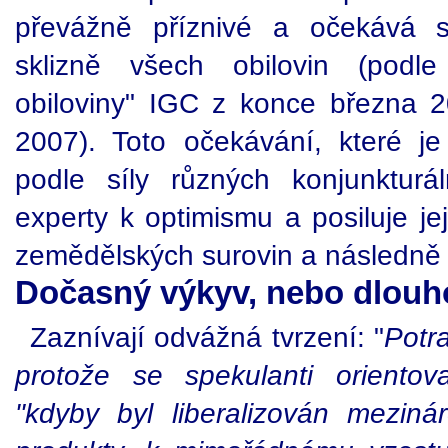
převážně příznivé a očekává s
sklizně všech obilovin (podl
obiloviny" IGC z konce března 20
2007). Toto očekávání, které j
podle síly různých konjunkturá
experty k optimismu a posiluje je
zemědělských surovin a následně 
Dočasný výkyv, nebo dlouh
Zaznívají odvážná tvrzení: "
Potra
protože se spekulanti orientov
"kdyby byl liberalizován mezin