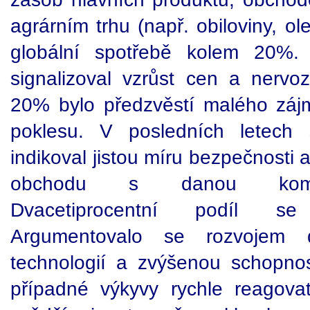
agrárním trhu (např. obiloviny, ole
globální spotřebě kolem 20%
signalizoval vzrůst cen a nervo
20% bylo předzvěstí malého zá
poklesu. V posledních letech 
indikoval jistou míru bezpečnosti
obchodu s danou komodi
Dvacetiprocentní podíl s
Argumentovalo se rozvojem 
technologií a zvýšenou schopno
případné výkyvy rychle reagova