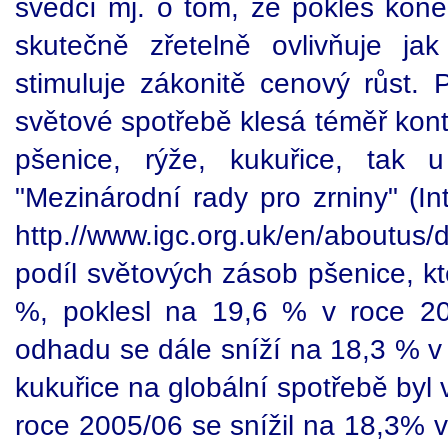
svědčí mj. o tom, že pokles ko
skutečně zřetelně ovlivňuje j
stimuluje zákonitě cenový růst.
světové spotřebě klesá téměř kont
pšenice, rýže, kukuřice, tak u
"Mezinárodní rady pro zrniny" (In
http.//www.igc.org.uk/en/aboutus/
podíl světových zásob pšenice, kt
%, poklesl na 19,6 % v roce 20
odhadu se dále sníží na 18,3 % v
kukuřice na globální spotřebě byl
roce 2005/06 se snížil na 18,3% v