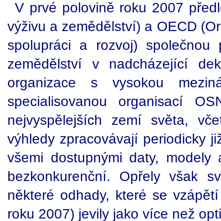
V prvé polovině roku 2007 předl
výživu a zemědělství) a OECD (O
spolupráci a rozvoj) společnou 
zemědělství v nadcházející d
organizace s vysokou meziná
specialisovanou organisací 
nejvyspělejších zemí světa, v
výhledy zpracovávají periodicky ji
všemi dostupnými daty, modely a
bezkonkurenční. Opřely však s
některé odhady, které se vzápětí (
roku 2007) jevily jako více než opt