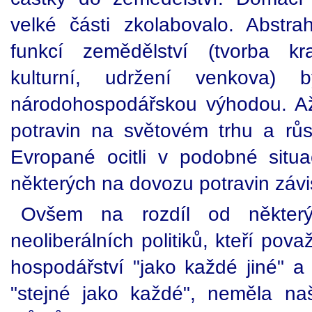
velké části zkolabovalo. Abstr
funkcí zemědělství (tvorba kra
kulturní, udržení venkova) 
národohospodářskou výhodou. A
potravin na světovém trhu a růs
Evropané ocitli v podobné situa
některých na dovozu potravin závi
Ovšem na rozdíl od některý
neoliberálních politiků, kteří pov
hospodářství "jako každé jiné" a
"stejné jako každé", neměla naš