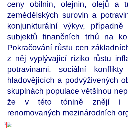
ceny obilnin, olejnin, olejů a 
zemědělských surovin a potrav
konjunkturální výkyv, případně
subjektů finančních trhů na ko
Pokračování růstu cen základníc
z něj vyplývající riziko růstu in
potravinami, sociální konflikt
hladovějících a podvýživených ob
skupinách populace většinou nepři
že v této tónině znějí i 
renomovaných mezinárodních org