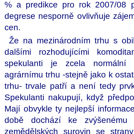
% a predikce pro rok 2007/08 p
degrese nesporně ovlivňuje zájem
cen.
Že na mezinárodním trhu s obil
dalšími rozhodujícími komodita
spekulanti je zcela normální
agrárnímu trhu -stejně jako k os
trhu- trvale patří a není tedy p
Spekulanti nakupují, když předpo
Mají obvykle ty nejlepší informac
době dochází ke zvýšenému 
zemědělských surovin se strany