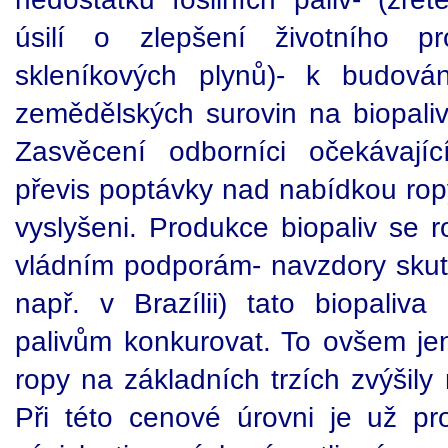
úsilí o zlepšení životního p
skleníkových plynů)- k budová
zemědělských surovin na biopaliva
Zasvěcení odborníci očekávající
převis poptávky nad nabídkou rop
vyslyšeni. Produkce biopaliv se 
vládním podporám- navzdory skute
např. v Brazílii) tato biopaliv
palivům konkurovat. To ovšem je
ropy na základních trzích zvýšil
Při této cenové úrovni je už pro