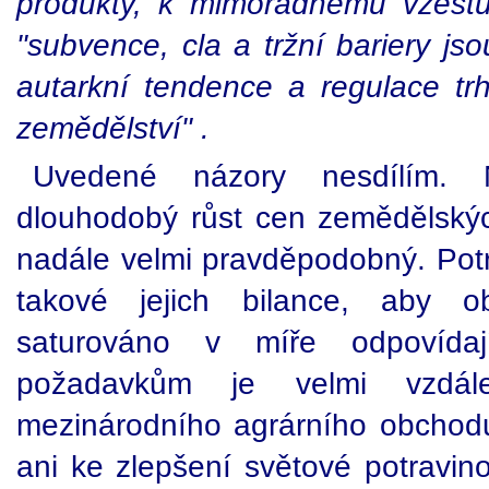
produkty, k mimořádnému vzestu
"subvence, cla a tržní
bariery jso
autarkní tendence a regulace tr
zemědělství" .
Uvedené názory nesdílím.
dlouhodobý růst cen zemědělských
nadále velmi pravděpodobný. Potr
takové jejich bilance, aby ob
saturováno v míře odpovídají
požadavkům je velmi vzdále
mezinárodního agrárního obchod
ani ke zlepšení světové potravino