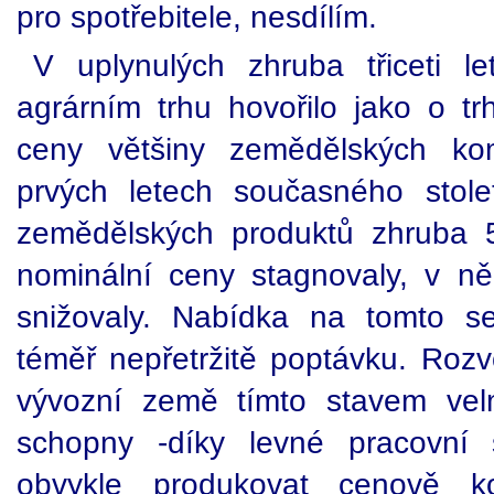
pro spotřebitele, nesdílím.
V uplynulých zhruba třiceti 
agrárním trhu hovořilo jako o 
ceny většiny zemědělských kom
prvých letech současného stole
zemědělských produktů zhruba 
nominální ceny stagnovaly, v n
snižovaly. Nabídka na tomto s
téměř nepřetržitě poptávku. Rozv
vývozní země tímto stavem velm
schopny -díky levné pracovní 
obvykle produkovat cenově ko