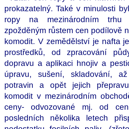
prokazatelný. Také v minulosti b
ropy na mezinárodním trhu 
zpožděným růstem cen podílově n
komodit. V zemědělství je nafta j
prostředků, od zpracování půdy
dopravu a aplikaci hnojiv a pesti
úpravu, sušení, skladování, až
potravin a opět jejich přeprav
komodit v mezinárodním obchodě
ceny- odvozované mj. od cen 
posledních několika letech př
nedostatku fosilních paliv- (zře