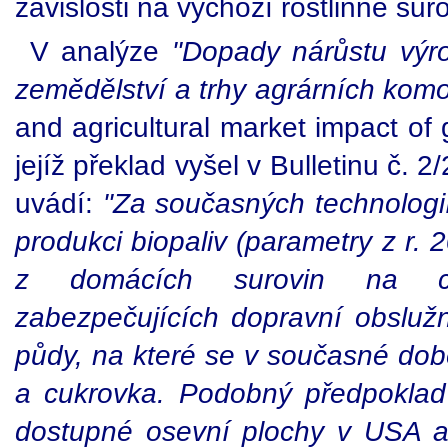
závislosti na výchozí rostlinné suro
V analýze
"Dopady nárůstu výr
zemědělství a trhy agrárních
komo
and agricultural market impact of 
jejíž překlad vyšel v Bulletinu č.
uvádí:
"Za současných technologi
produkci biopaliv (parametry z r. 
z domácích
surovin na c
zabezpečujících dopravní obslu
půdy, na které se v současné době 
a cukrovka. Podobný předpokla
dostupné osevní plochy v USA 