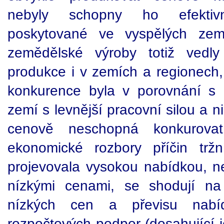
nebyly schopny ho efektiv
poskytované ve vyspělých ze
zemědělské výroby totiž vedl
produkce i v zemích a regionech
konkurence byla v porovnání s 
zemí s levnější pracovní silou a n
cenově neschopná konkurovat.
ekonomické rozbory příčin trž
projevovala vysokou nabídkou, 
nízkými cenami, se shodují na
nízkých cen a převisu nab
rozpočtových podpor (dosahující 