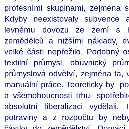
profesními skupinami, zejména 
Kdyby neexistovaly subvence a
levnému dovozu ze zemí s h
zemědělců a nižšími náklady, e
velké části nepřežilo. Podobný o
textilní průmysl, obuvnický prů
průmyslová odvětví, zejména ta, v
manuální práce. Teoreticky by -po
a všemohoucnosti trhu- spotřebit
absolutní liberalizaci vydělali
potraviny a z rozpočtu by neby
částky do zemědělství. Domácí