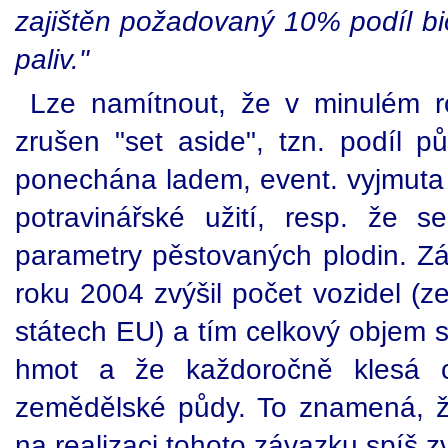
zajištěn požadovaný 10% podíl bi
paliv."
Lze namítnout, že v minulém r
zrušen "set aside", tzn. podíl pů
ponechána ladem, event. vyjmuta
potravinářské užití, resp. že 
parametry pěstovaných plodin. Zá
roku 2004 zvýšil počet vozidel (
státech EU) a tím celkový objem
hmot a že každoročně klesá c
zemědělské půdy. To znamená, ž
na realizaci tohoto závazku spíš z