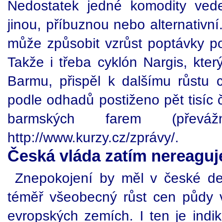
Nedostatek jedné komodity ved
jinou, příbuznou nebo alternativní
může způsobit vzrůst poptávky po
Takže i třeba cyklón Nargis, kte
Barmu, přispěl k dalšímu růstu c
podle odhadů postiženo pět tisíc 
barmských farem (převážn
http://www.kurzy.cz/zprávy/.
Česká vláda zatím nereaguje
Znepokojení by měl v české dec
téměř všeobecný růst cen půdy 
evropských zemích. I ten je indik