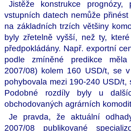
Jistěže konstrukce prognózy,
vstupních datech nemůže přinést
na základních trzích většiny komo
byly zřetelně vyšší, než ty, kte
předpokládány. Např. exportní cen
podle zmíněné predikce měla
2007/08) kolem 160 USD/t, se v 
pohybovala mezi 190-240 USD/t, s
Podobné rozdíly byly u dalšíc
obchodovaných agrárních komodit
Je pravda, že aktuální odhady
2007/08 publikované specializ