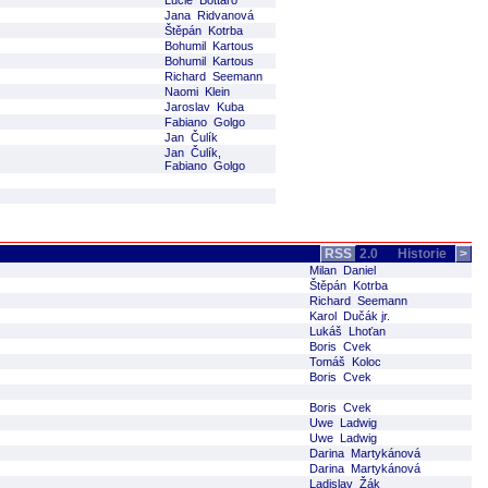
Lucie Bottaro
Jana Ridvanová
Štěpán Kotrba
Bohumil Kartous
Bohumil Kartous
Richard Seemann
Naomi Klein
Jaroslav Kuba
Fabiano Golgo
Jan Čulík
Jan Čulík,
Fabiano Golgo
RSS
2.0
Historie
>
Milan Daniel
Štěpán Kotrba
Richard Seemann
Karol Dučák jr.
Lukáš Lhoťan
Boris Cvek
Tomáš Koloc
Boris Cvek
Boris Cvek
Uwe Ladwig
Uwe Ladwig
Darina Martykánová
Darina Martykánová
Ladislav Žák