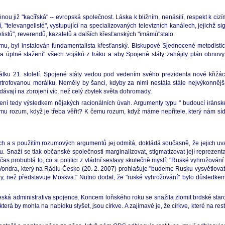
ou již "kacířská" -- evropská společnost. Láska k bližním, nenásilí, respekt k cizí
í, "televangelisté", vystupující na specializovaných televizních kanálech, jejichž 
listů", reverendů, kazatelů a dalších křesťanských "imámů"stalo.
mu, byl instalován fundamentalista křesťanský. Biskupové Sjednocené metodistické
é a úplné stažení" všech vojáků z Iráku a aby Spojené státy zahájily plán obnovy
tku 21. století. Spojené státy vedou pod vedením svého prezidenta nové křižác
trofovanou morálku. Neměly by šanci, kdyby za nimi nestála stále nejvýkonnější
dávají na zbrojení víc, než celý zbytek světa dohromady.
ení tedy výsledkem nějakých racionálních úvah. Argumenty typu " budoucí iránské 
emu rozum, když je třeba věřit? K čemu rozum, když máme nepřítele, který nám sídlí 
h a s použitím rozumových argumentů jej odmítá, dokládá současně, že jejich uvaž
. Snaží se tlak občanské společnosti marginalizovat, stigmatizovat její reprezent
s probublá to, co si politici z vládní sestavy skutečně myslí: "Ruské vyhrožová
Vondra, který na Rádiu Česko (20. 2. 2007) prohlašuje "budeme Rusku vysvětlovat, 
by, než představuje Moskva." Nutno dodat, že "ruské vyhrožování" bylo důsledkem
dá česká administrativa spojence. Koncem loňského roku se snažila zlomit brdské sta
terá by mohla na nabídku slyšet, jsou církve. A zajímavé je, že církve, které na resti