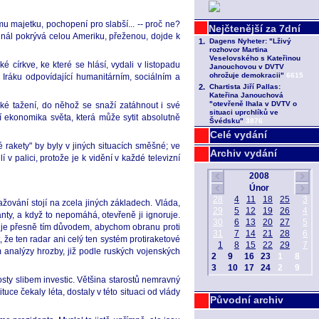
mu majetku, pochopení pro slabší... -- proč ne?
signál pokrývá celou Ameriku, přeženou, dojde k
 církve, ke které se hlásí, vydali v listopadu
 Iráku odpovídající humanitárním, sociálním a
ké tažení, do něhož se snaží zatáhnout i své
 ekonomika světa, která může sytit absolutně
Celé vydání
rakety" by byly v jiných situacích směšné; ve
Archiv vydání
v palici, protože je k vidění v každé televizní
ování stojí na zcela jiných základech. Vláda,
anty, a když to nepomáhá, otevřeně ji ignoruje.
ní je přesně tím důvodem, abychom obranu proti
že ten radar ani celý ten systém protiraketové
 analýzy hrozby, již podle ruských vojenských
rosty slibem investic. Většina starostů nemravný
tuce čekaly léta, dostaly v této situaci od vlády
Původní archiv