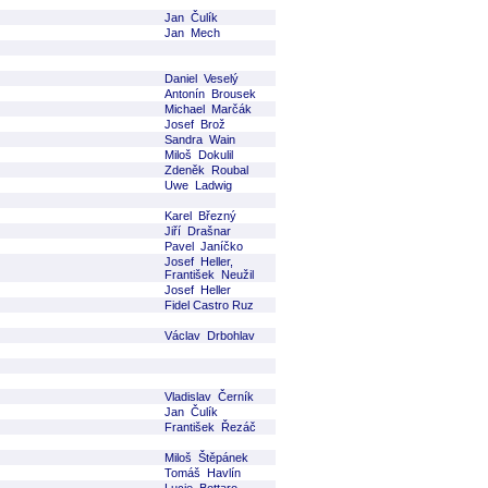
Jan Čulík
Jan Mech
Daniel Veselý
Antonín Brousek
Michael Marčák
Josef Brož
Sandra Wain
Miloš Dokulil
Zdeněk Roubal
Uwe Ladwig
Karel Březný
Jiří Drašnar
Pavel Janíčko
Josef Heller,
František Neužil
Josef Heller
Fidel Castro Ruz
Václav Drbohlav
Vladislav Černík
Jan Čulík
František Řezáč
Miloš Štěpánek
Tomáš Havlín