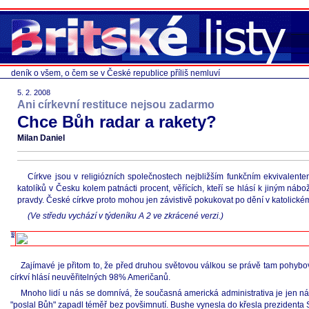
deník o všem, o čem se v České republice příliš nemluví
5. 2. 2008
Ani církevní restituce nejsou zadarmo
Chce Bůh radar a rakety?
Milan Daniel
Církve jsou v religiózních společnostech nejbližším funkčním ekvivalent
katolíků v Česku kolem patnácti procent, věřících, kteří se hlásí k jiným n
pravdy. České církve proto mohou jen závistivě pokukovat po dění v katolické
(Ve středu vychází v týdeníku A 2 ve zkrácené verzi.)
Zajímavé je přitom to, že před druhou světovou válkou se právě tam pohybova
církví hlásí neuvěřitelných 98% Američanů.
Mnoho lidí u nás se domnívá, že současná americká administrativa je jen n
"poslal Bůh" zapadl téměř bez povšimnutí. Bushe vynesla do křesla prezidenta 