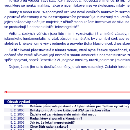
To vše před volbou hlavy státu. Cyril Svoboda, lidovecká eminence, to řekl "
věci, které se neříkají nahlas. Takže o ničem takovém se ve skutečnosti nikdy n
Banky si mnou ruce. "Nepochybně vznikne nové odvětví v bankovním sektoru,
o politické kšeftsmany v roli bezskrupulózních poslanců je to mazaný tah. Peníz
jejich požadavky a dát jim majetek, z něhož mohou dílem investovat do vlivu na 
se producírují fundamentalističtí televangelisté?
Většina českých věřících jsou lidé mírní, vyznávající již zmíněné zásady,
islámského fundamentalismu však působí i na ně. A to by v tom byl čert, aby s
století se k nějaké formě víry v jediného a pravého Boha hlásilo třicet, dnes skoro
Čeští církevní představitelé k tématu radaru, které hýbe českou společností,
občané této země očkovaní její historií si snahu americké fundamentalisticko 
spíše spojoval, papež Benedikt XVI., nejprve muslimy urazil, potom se jim omluvil
Dojem, že se jim za to dostává odměny, je tak nesmazatelný. Ostatně heslem 
Obsah vydání
5. 2. 2008
Británie plánovala postavit v Afghánistánu pro Taliban výcvikový
5. 2. 2008
Britský princ Andrew kritizoval USA za iráckou válku
5. 2. 2008
Žádejte od zaměstnavatelů minimální mzdu
5. 2. 2008
Radar, který si poradí s klamáním?
5. 2. 2008
Jak to, že lékaři neprotestují?
5. 2. 2008
Chce Bůh radar a rakety?