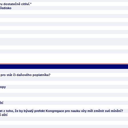
u dostatečně citliví."
tředisko
pro stát či daňového poplatníka?
ropy
ětí
zet z toho, že by bývalý prefekt Kongregace pro nauku víry měl změnit své mínění?
 dětí