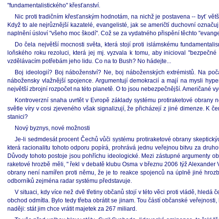
"fundamentalistického" křesťanství.
Nic proti tradičním křesťanským hodnotám, na nichž je postavena -- byť většin
Když to ale nejrůznější kazatelé, evangelisté, jak se američtí duchovní označuj
naplnění úsloví "všeho moc škodí". Což se za vydatného přispění těchto "evange
Do čela největší mocnosti světa, která stojí proti islámskému fundamentalis
loňského roku rezoluci, která jej mj. vyzvala k tomu, aby inicioval "bezpečn
vzdělávacím potřebám jeho lidu. Co na to Bush? No hádejte...
Boj ideologií? Boj náboženství? Ne, boj náboženských extrémistů. Na počá
nábožensky vlažnější spojence. Argumentují demokracií a mají na mysli hyper
největší zbrojní rozpočet na této planetě. O to jsou nebezpečnější. Američané vy
Kontroverzní snaha uvrtět v Evropě základy systému protiraketové obrany n
světle víry v cosi zjeveného však signalizují, že přicházejí z jiné dimenze. K č
stanici?
Nový byznys, nové možnosti
Je-li sedmdesát procent Čechů vůči systému protiraketové obrany skeptickýc
která racionalitu tohoto odporu popírá, prohrává jednu veřejnou bitvu za druhou
Důvody tohoto postoje jsou pohříchu ideologické. Mezi zástupné argumenty obča
raketové hrozbě měli, " řekl v debatě klubu Osma v březnu 2006 týž Alexander 
obrany není namířen proti němu, že je to reakce spojenců na úplně jiné hroz
odborníků zejména radar systému představuje.
V situaci, kdy více než dvě třetiny občanů stojí v této věci proti vládě, hle
obchod odmítla. Bylo tedy třeba obrátit se jinam. Tou částí občanské veřejnosti, k
naději: stát jim chce vrátit majetek za 267 miliard.