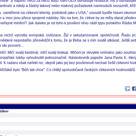
čestně" a naplno: něco za něco, když nám ODS odhlasuje restituce, my jí odhlasujem
ejednalo a nikdy a žádný takový nebo makový požadavek namouduši nezazněl, křižují 
 zaměřené na církevní klienty, podobně jako v USA," usoudil bystře hlavní ekon
e a moc jsou přece spojené nádoby. Nic na tom, že církve by se měly starat předevš
veřejné mínění? Jak daleko je od toho k posílení vlivu rádií typu polského Rádia Ma
 na nichž vyrostla evropská civilizace. Žijí v sekularizované společnosti. Řadu
e některé nepodařilo přesvědčit k tomu, že je třeba se s ním svatě utkávat. Ješ
 sto procent....
 mlčí. Mlčí svatý kardinál, mlčí svatý biskup. Mlčení je obvykle vnímáno jako souhl
zbrojařské lobby vyhodnotili jednoznačně. Následovník papeže Jana Pavla II., kter
. K radaru však neřekl nic, stejně jako jej bez povšimnutí nechali čeští církevní ho
křižáků bylo "Bůh tak chce". Co chtějí spoluobčané českých církevních hodnostářů
 tábor