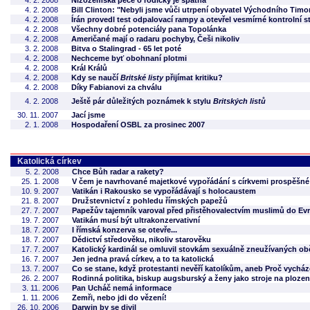
4. 2. 2008
Nizozemská péče o rodičky je špatná
4. 2. 2008
Bill Clinton: "Nebyli jsme vůči utrpení obyvatel Východního Timor
4. 2. 2008
Írán provedl test odpalovací rampy a otevřel vesmírné kontrolní s
4. 2. 2008
Všechny dobré potenciály pana Topolánka
4. 2. 2008
Američané mají o radaru pochyby, Češi nikoliv
3. 2. 2008
Bitva o Stalingrad - 65 let poté
4. 2. 2008
Nechceme byť obohnaní plotmi
4. 2. 2008
Král Králů
4. 2. 2008
Kdy se naučí
Britské listy
přijímat kritiku?
4. 2. 2008
Díky Fabianovi za chválu
4. 2. 2008
Ještě pár důležitých poznámek k stylu
Britských listů
30. 11. 2007
Jací jsme
2. 1. 2008
Hospodaření OSBL za prosinec 2007
Katolická církev
5. 2. 2008
Chce Bůh radar a rakety?
25. 1. 2008
V čem je navrhované majetkové vypořádání s církvemi prospěšné 
10. 9. 2007
Vatikán i Rakousko se vypořádávají s holocaustem
21. 8. 2007
Družstevnictví z pohledu římských papežů
27. 7. 2007
Papežův tajemník varoval před přistěhovalectvím muslimů do Ev
19. 7. 2007
Vatikán musí být ultrakonzervativní
18. 7. 2007
I římská konzerva se otevře...
18. 7. 2007
Dědictví středověku, nikoliv starověku
17. 7. 2007
Katolický kardinál se omluvil stovkám sexuálně zneužívaných ob
16. 7. 2007
Jen jedna pravá církev, a to ta katolická
13. 7. 2007
Co se stane, když protestanti nevěří katolíkům, aneb Proč vychá
26. 2. 2007
Rodinná politika, biskup augsburský a ženy jako stroje na plození
3. 11. 2006
Pan Ucháč nemá informace
1. 11. 2006
Zemři, nebo jdi do vězení!
26. 10. 2006
Darwin by se divil