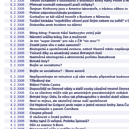
5. 2. 2008
Trestní oznámení v souvislosti s distribucí knihy
Harry Potter a re
5. 2. 2008
Přehnali novináři nebezpečí ptačí chřipky?
5. 2. 2008
Švejnar: Knihovny jsou v Americe laboratoře, s iráckou válkou to
5. 2. 2008
Policie odposlouchávala poslance
5. 2. 2008
Gorbačov se bál vážně hovořit s Bushem o Německu
5. 2. 2008
Totální blokáda "největšího vězení pod širým nebem na světě" v 
5. 2. 2008
Diskotéka aneb Incident na dálnici
5. 2. 2008
5. 2. 2008
Bling-bling: Francie hlásí Sarkozyho volný pád
5. 2. 2008
Národní urážka krásy, žen a mužnosti
5. 2. 2008
Je ten "super úterek" pro nás v ČR "nic moc"?
5. 2. 2008
Ztratili jsme víru v sebe samotné?
5. 2. 2008
Biologická a společenská evoluce, neboli Vlastně nikdo neplánuje
5. 2. 2008
Tisíceré díky za amatérský statut
Britských listů
5. 2. 2008
Nadměrná ideologická a aktivistická potřeba škatulkovat
5. 2. 2008
Britské listy?
5. 2. 2008
Bojíte se socialismu?
5. 2. 2008
Bojíte se socialismu? - Slovo autorů
5. 2. 2008
Nepřipomínejte mi minulost a já vám nebudu připomínat budouc
5. 2. 2008
Tříkrálový dar
5. 2. 2008
Blábol Fidela Castra
5. 2. 2008
Dopouštějí se členové vlády a další osoby závažné trestné činnos
5. 2. 2008
Co se všechno může stát po amerických prezidentských volbách
5. 2. 2008
Britské listy
: Údiv, že něco tak překvapivého v dnešní době vůbec
5. 2. 2008
Není to mýtus, ale skutečný obraz naší společnosti
4. 2. 2008
Od Hejdové ke Golgovi aneb nejen o jedné recenzi knihy Jana Ču
4. 2. 2008
Nesouhlasím s panem Černíkem
5. 2. 2008
Citujme přesně
4. 2. 2008
O slušnosti v české politice
4. 2. 2008
Volby tajné či veřejné. Politika špinavá?
4. 2. 2008
Děti ze stanice S-Born