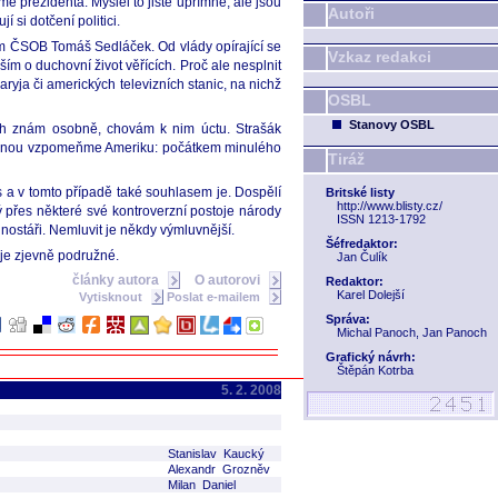
e prezidenta. Myslel to jistě upřímně, ale jsou
Autoři
si dotčení politici.
om ČSOB Tomáš Sedláček. Od vlády opírající se
Vzkaz redakci
ím o duchovní život věřících. Proč ale nesplnit
ryja či amerických televizních stanic, na nichž
OSBL
Stanovy OSBL
 jich znám osobně, chovám k nim úctu. Strašák
tě jednou vzpomeňme Ameriku: počátkem minulého
Tiráž
as a v tomto případě také souhlasem je. Dospělí
Britské listy
http://www.blisty.cz/
ý přes některé své kontroverzní postoje národy
ISSN 1213-1792
dnostáři. Nemluvit je někdy výmluvnější.
Šéfredaktor:
 je zjevně podružné.
Jan Čulík
články autora
O autorovi
Redaktor:
Karel Dolejší
Vytisknout
Poslat e-mailem
Správa:
Michal Panoch, Jan Panoch
Grafický návrh:
Štěpán Kotrba
5. 2. 2008
Stanislav Kaucký
Alexandr Grozněv
Milan Daniel