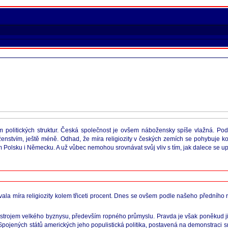
em politických struktur. Česká společnost je ovšem nábožensky spíše vlažná. Pod
áboženstvím, ještě méně. Odhad, že míra religiozity v českých zemích se pohybuje 
m Polsku i Německu. A už vůbec nemohou srovnávat svůj vliv s tím, jak dalece se up
la míra religiozity kolem třiceti procent. Dnes se ovšem podle našeho předního r
ástrojem velkého byznysu, především ropného průmyslu. Pravda je však poněkud ji
Spojených států amerických jeho populistická politika, postavená na demonstraci s