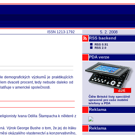
ISSN 1213-1792
5. 2. 2008
RSS backend
RSS 0.91
RSS 2.0
PDA verze
le demografických výzkumů je praktikujících
kolem dvaceti procent, tedy nebude daleko od
latňuje v americké společnosti.
Čtěte Britské listy speciálně
upravené pro vaše mobilní
telefony a PDA
Reklama
eligionisty Ivana Odilla Štampacha k některé z
Reklama
ná. Výrok George Bushe o tom, že jej do Iráku
měsi okázalého vlastenectví a konzervativního,