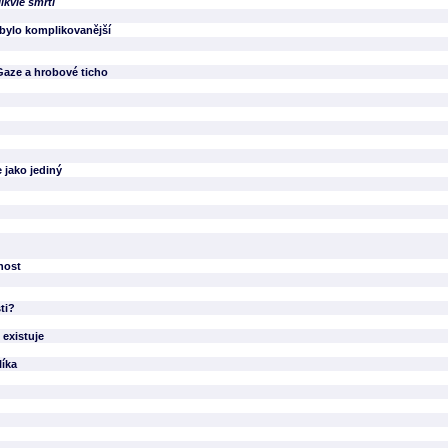
likvie smrti
 bylo komplikovanější
Gaze a hrobové ticho
 jako jediný
nost
ti?
 existuje
líka