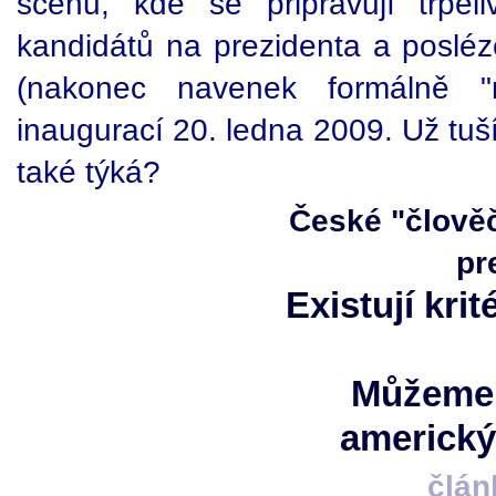
scénu, kde se připravují trpě
kandidátů na prezidenta a posléz
(nakonec navenek formálně "n
inaugurací 20. ledna 2009. Už tuš
také týká?
České "člověč
pr
Existují kri
Můžeme 
americký
člán