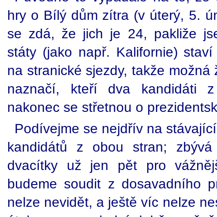
hry o Bílý dům zítra (v úterý, 5. 
se zdá, že jich je 24, pakliže j
státy (jako např. Kalifornie) sta
na stranické sjezdy, takže možná
naznačí, kteří dva kandidáti z
nakonec se střetnou o prezidentsk
Podívejme se nejdřív na stávající
kandidátů z obou stran; zbývá
dvacítky už jen pět pro vážněj
budeme soudit z dosavadního p
nelze nevidět, a ještě víc nelze n