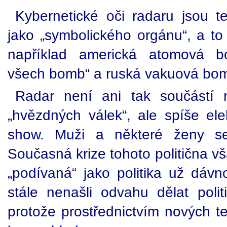
Kybernetické oči radaru jsou te
jako „symbolického orgánu“, a to
například americká atomová 
všech bomb“ a ruská vakuová bo
Radar není ani tak součástí
„hvězdných válek“, ale spíše ele
show. Muži a některé ženy se 
Současná krize tohoto politična v
„podívaná“ jako politika už dávno
stále nenašli odvahu dělat polit
protože prostřednictvím nových te