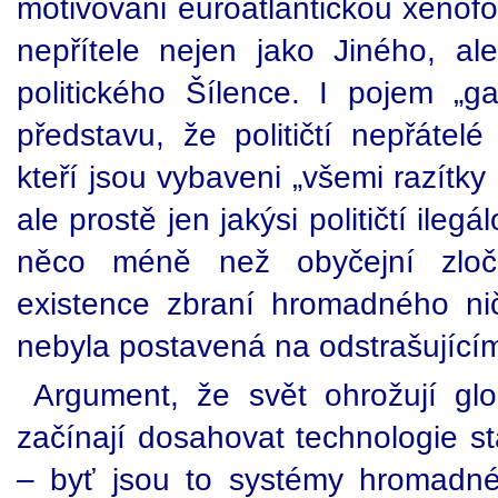
motivováni euroatlantickou xenofob
nepřítele nejen jako Jiného, ale
politického Šílence. I pojem „ga
představu, že političtí nepřátelé
kteří jsou vybaveni „všemi razítky 
ale prostě jen jakýsi političtí ileg
něco méně než obyčejní zloči
existence zbraní hromadného ni
nebyla postavená na odstrašujícím 
Argument, že svět ohrožují gl
začínají dosahovat technologie s
– byť jsou to systémy hromadn