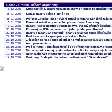
Radar v Brdech - klíčové argumenty
8. 12. 2007
Krize politična, elektronická peep show a nutnost politického tr
28. 11. 2007
Šaháb: Rakety tisíce a jedné noci
15. 11. 2007
Profesor Zbyněk Raida k vládní zprávě o radaru: Konečně začáte
5. 11. 2007
Paroubek odlétl, aby se nechal přesvědčovat Američany
3. 11. 2007
Radar: Rusové nebudou v Brdech, tvrdí vysoký úředník českého m
30. 10. 2007
Připravují se USA na preventivní jaderný úder proti Rusku?
29. 10. 2007
Rakety a radar USA v Evropě - snahu získat nad touto částí světa
27. 10. 2007
Ruská a americká spolupráce v českých Brdech
26. 10. 2007
Z českých hor lze pohodlně držet na mušce raketová sila v Sarato
25. 10. 2007
Ano, pane ministře
25. 10. 2007
Proč si Putin i Topolánek myslí, že by přítomnost Ruska v Brde
18. 10. 2007
Mediálně politické mýty jako náhražka politické reality a jejich 
12. 10. 2007
Nelehká úloha z trigonometrie, aneb proč není radar někde úplně
12. 10. 2007
Ornitolog: Bude příroda radarem ovlivněna až 100 km daleko?