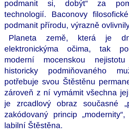
podmanit si, dobýt“ za pom
technologií. Baconovy filosofick
podmanit přírodu, výrazně ovlivnil
Planeta země, která je dne
elektronickýma očima, tak po
moderní mocenskou nejistotu 
historicky podmiňovaného mu
potřebuje svou Štěstěnu permane
zároveň z ní vymámit všechna její
je zrcadlový obraz současné „p
zakódovaný princip „modernity“
labilní Štěstěna.