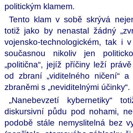
politickým klamem.
Tento klam v sobě skrývá neje
totiž jako by nenastal žádný „zvr
vojensko-technologickém, tak i v 
současnou nikoliv jen politick
„politična“, jejíž příčiny leží pr
od zbraní „viditelného ničení“ 
zbraněmi s „neviditelnými účinky“.
„Nanebevzetí kybernetiky“ toti
diskursivní půdu pod nohami, ne
podobě stále nemyslitelná bez vy