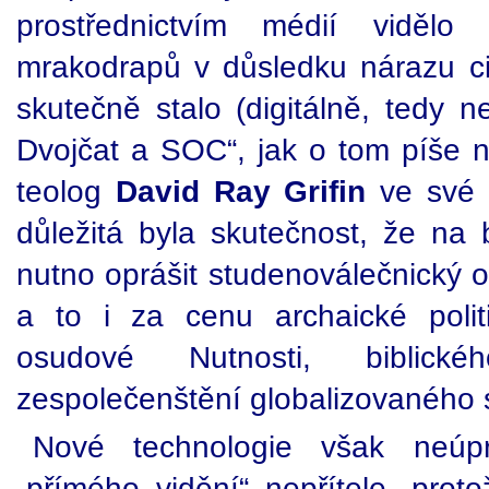
prostřednictvím médií vidělo
mrakodrapů v důsledku nárazu civ
skutečně stalo (digitálně, tedy n
Dvojčat a SOC“, jak o tom píše na
teolog
David Ray Grifin
ve své 
důležitá byla skutečnost, že na 
nutno oprášit studenoválečnický o
a to i za cenu archaické poli
osudové Nutnosti, biblic
zespolečenštění globalizovaného 
Nové technologie však neúpro
„přímého vidění“ nepřítele, pro