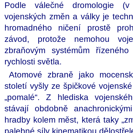
Podle válečné dromologie (v 
vojenských změn a války je techno
hromadného ničení prostě prohr
závod, protože nemohou voj
zbraňovým systémům řízeného z
rychlosti světla.
Atomové zbraně jako mocensk
století vyšly ze špičkové vojensk
„pomalé“. Z hlediska vojenskéh
stávají obdobně anachronickými
hradby kolem měst, která taky „zm
palebné síly kinematikou dělostřel