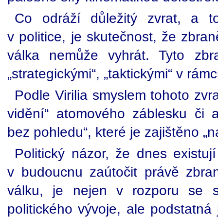
Co odráží důležitý zvrat, a t
v politice, je skutečnost, že zbr
válka nemůže vyhrát. Tyto zbr
„strategickými“, „taktickými“ v rámc
Podle Virilia smyslem tohoto zvr
vidění“ atomového záblesku či 
bez pohledu“, které je zajištěno „
Politický názor, že dnes existuj
v budoucnu zaútočit právě zbran
válku, je nejen v rozporu se 
politického vývoje, ale podstatná