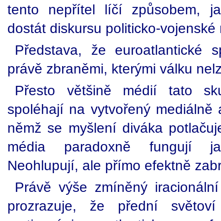
tento nepřítel líčí způsobem, 
dostát diskursu politicko-vojenské r
Představa, že euroatlantické sp
právě zbraněmi, kterými válku nelze
Přesto většině médií tato sk
spoléhají na vytvořený mediálně at
němž se myšlení diváka potlačuj
média paradoxně fungují ja
Neohlupují, ale přímo efektně zabr
Právě výše zmíněný iracionáln
prozrazuje, že přední světoví