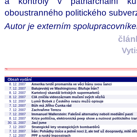
a kontroly v patriarchální ku
oboustranného politického subverz
Autor je externím spolupracovník
člán
Vyt
Obsah vydání
8. 12. 2007
Amerika tvrdě promarnila ve věci Íránu svou šanci
7. 12. 2007
Balujevskij ve Washingtonu: Blufuje Írán?
8. 12. 2007
Kartelový skandál britských supermarketů
8. 12. 2007
CIA zničila videozáznam mučení svých vězňů
9. 12. 2007
Lumír Bobek z Českého svazu mužů opisuje
7. 12. 2007
Bůh má Jiřího Čunka rád
7. 12. 2007
Zachraňme Terezu
7. 12. 2007
Immanuel Wallerstein: Falešné alternativy neboli mediální pasti
8. 12. 2007
Krize politična, elektronická peep show a nutnost politického tr
30. 11. 2007
Jací jsme
7. 12. 2007
Strategické lety strategických bombardérů
7. 12. 2007
Írán: Pohádky tisíce a jedné noci 2, ale teď už doopravdy, milé dět
7. 12. 2007
PPF a ruský Ingosstrach