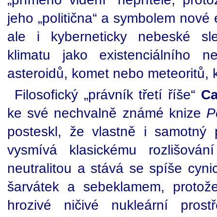
jeho „politična“ a symbolem nové 
ale i kyberneticky nebeské sl
klimatu jako existenciálního 
asteroidů, komet nebo meteoritů, 
Filosofický „právník třetí říše“
Ca
ke své nechvalně známé knize
P
posteskl, že vlastně i samotný
vysmívá klasickému rozlišová
neutralitou a stává se spíše cyni
šarvátek a sebeklamem, protož
hrozivé ničivé nukleární pros