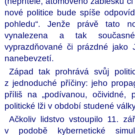
(nepřítele, atomového záblesku či
nové politice bude spíše odpovíd
pohledu“. Jenže právě tato no
vynalezena a tak současné
vyprazdňované či prázdné jako 
nanebevzetí.
Západ tak prohrává svůj poli
z jednoduché příčiny: jeho propag
příliš na „podívanou, očividné
politické lži v období studené války
Ačkoliv lidstvo vstoupilo 11. z
v podobě kybernetické simu