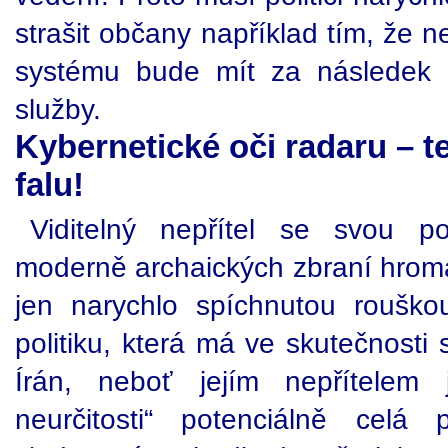
strašit občany například tím, že 
systému bude mít za následek 
služby.
Kybernetické oči radaru – 
falu!
Viditelný nepřítel se svou po
moderně archaických zbraní hroma
jen narychlo spíchnutou rouško
politiku, která má ve skutečnosti 
Írán, neboť jejím nepřítelem 
neurčitosti“ potenciálně cel