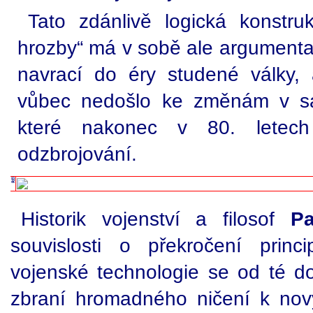
Tato zdánlivě logická konstru
hrozby“ má v sobě ale argumentačn
navrací do éry studené války,
vůbec nedošlo ke změnám v sam
které nakonec v 80. letech 
odzbrojování.
Historik vojenství a filosof
Pa
souvislosti o překročení princ
vojenské technologie se od té d
zbraní hromadného ničení k no