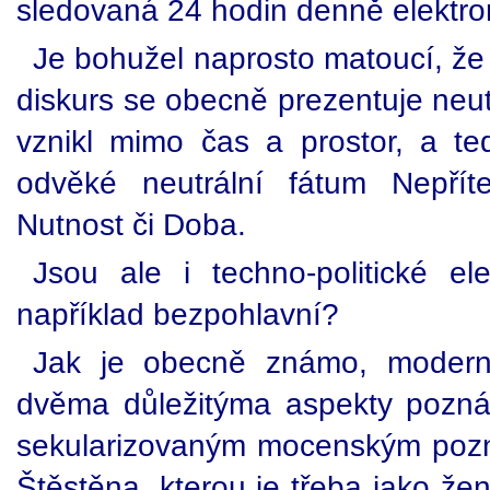
sledovaná 24 hodin denně elektr
Je bohužel naprosto matoucí, že 
diskurs se obecně prezentuje neutr
vznikl mimo čas a prostor, a te
odvěké neutrální fátum Nepříte
Nutnost či Doba.
Jsou ale i techno-politické ele
například bezpohlavní?
Jak je obecně známo, moderní
dvěma důležitýma aspekty pozn
sekularizovaným mocenským pozná
Štěstěna, kterou je třeba jako žen