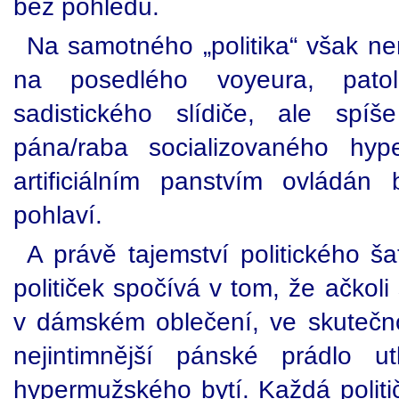
bez pohledu.
Na samotného „politika“ však ne
na posedlého voyeura, patol
sadistického slídiče, ale spí
pána/raba socializovaného hype
artificiálním panstvím ovládá
pohlaví.
A právě tajemství politického 
političek spočívá v tom, že ačkoli
v dámském oblečení, ve skutečnos
nejintimnější pánské prádlo u
hypermužského bytí. Každá poli