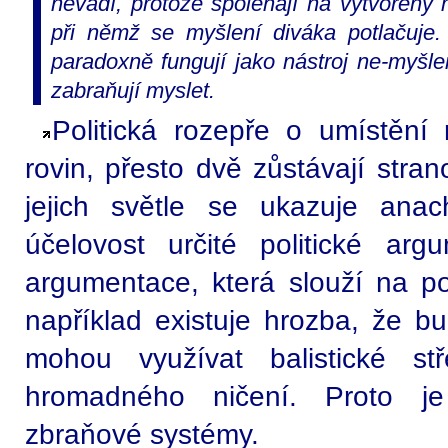
nevadí, protože spoléhají na vytvořený m
při němž se myšlení diváka potlačuje
paradoxně fungují jako nástroj ne-myšle
zabraňují myslet.
Politická rozepře o umístěn
rovin, přesto dvě zůstávají stran
jejich světle se ukazuje anac
účelovost určité politické argu
argumentace, která slouží na po
například existuje hrozba, že bu
mohou využívat balistické st
hromadného ničení. Proto je
zbraňové systémy.