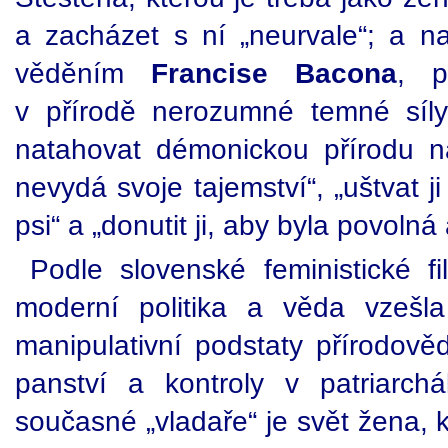
a zacházet s ní „neurvale“; a nat
věděním
Francise Bacona
, p
v přírodě nerozumné temné síly
natahovat démonickou přírodu n
nevydá svoje tajemství“, „uštvat j
psi“ a „donutit ji, aby byla povoln
Podle slovenské feministické f
moderní politika a věda vzešl
manipulativní podstaty přírodově
panství a kontroly v patriarchá
současné „vladaře“ je svět žena, k