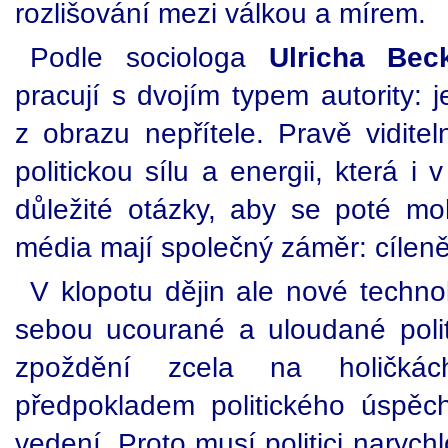
rozlišování mezi válkou a mírem.
Podle sociologa
Ulricha Bec
pracují s dvojím typem autority: 
z obrazu nepřítele. Pravě viditel
politickou sílu a energii, která i 
důležité otázky, aby se poté mohli
média mají společný záměr: cílen
V klopotu dějin ale nové techno
sebou ucourané a uloudané politi
zpoždění zcela na holičká
předpokladem politického úspěc
vedení. Proto musí politici naryc