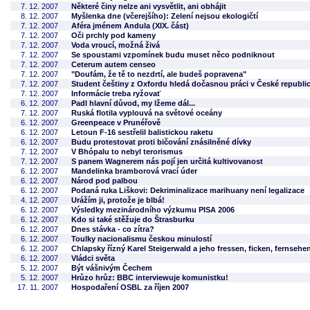
7. 12. 2007
Některé činy nelze ani vysvětlit, ani obhájit
8. 12. 2007
Myšlenka dne (včerejšího): Zelení nejsou ekologičtí
7. 12. 2007
Aféra jménem Andula (XIX. část)
7. 12. 2007
Oči prchly pod kameny
7. 12. 2007
Voda vroucí, možná živá
7. 12. 2007
Se spoustami vzpomínek budu muset něco podniknout
7. 12. 2007
Ceterum autem censeo
7. 12. 2007
"Doufám, že tě to nezdrtí, ale budeš popravena"
7. 12. 2007
Student češtiny z Oxfordu hledá dočasnou práci v České republi
7. 12. 2007
Informácie treba ryžovať
6. 12. 2007
Padl hlavní důvod, my lžeme dál...
7. 12. 2007
Ruská flotila vyplouvá na světové oceány
6. 12. 2007
Greenpeace v Prunéřově
6. 12. 2007
Letoun F-16 sestřelil balistickou raketu
6. 12. 2007
Budu protestovat proti bičování znásilněné dívky
7. 12. 2007
V Bhópalu to nebyl terorismus
7. 12. 2007
S panem Wagnerem nás pojí jen určitá kultivovanost
6. 12. 2007
Mandelinka bramborová vrací úder
6. 12. 2007
Národ pod palbou
6. 12. 2007
Podaná ruka Liškovi: Dekriminalizace marihuany není legalizace
4. 12. 2007
Urážím ji, protože je blbá!
6. 12. 2007
Výsledky mezinárodního výzkumu PISA 2006
6. 12. 2007
Kdo si také stěžuje do Štrasburku
6. 12. 2007
Dnes stávka - co zítra?
6. 12. 2007
Toulky nacionalismu českou minulostí
6. 12. 2007
Chlapsky řízný Karel Steigerwald a jeho fressen, ficken, fernsehe
6. 12. 2007
Vládci světa
5. 12. 2007
Být vášnivým Čechem
5. 12. 2007
Hrůzo hrůz: BBC interviewuje komunistku!
17. 11. 2007
Hospodaření OSBL za říjen 2007