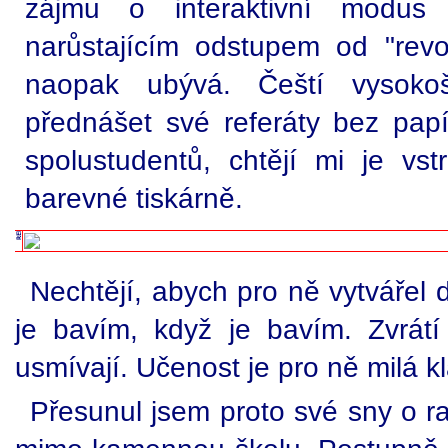
zájmu o interaktivní modus
narůstajícím odstupem od "revo
naopak ubývá. Čeští vysokošk
přednášet své referáty bez papí
spolustudentů, chtějí mi je vst
barevné tiskárně.
Nechtějí, abych pro ně vytvářel d
je bavím, když je bavím. Zvrátí
usmívají. Učenost je pro ně milá k
Přesunul jsem proto své sny o ra