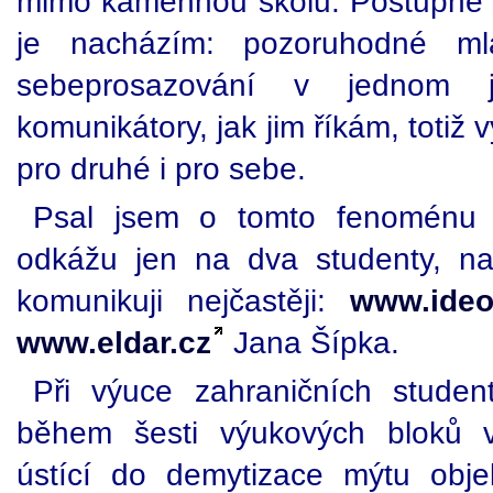
mimo kamennou školu. Postupně s
je nacházím: pozoruhodné mla
sebeprosazování v jednom j
komunikátory, jak jim říkám, totiž 
pro druhé i pro sebe.
Psal jsem o tomto fenoménu d
odkážu jen na dva studenty, na
komunikuji nejčastěji:
www.ideo
www.eldar.cz
Jana Šípka.
Při výuce zahraničních stude
během šesti výukových bloků v
ústící do demytizace mýtu objekti