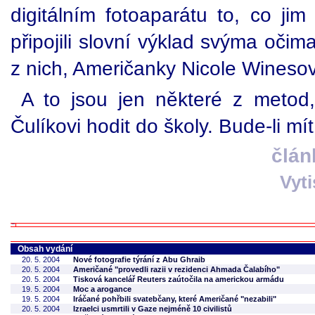
digitálním fotoaparátu to, co jim
připojili slovní výklad svýma očim
z nich, Američanky Nicole Wines
A to jsou jen některé z metod
Čulíkovi hodit do školy. Bude-li mí
člán
Vyt
Obsah vydání
20. 5. 2004
Nové fotografie týrání z Abu Ghraib
20. 5. 2004
Američané "provedli razii v rezidenci Ahmada Čalabího"
20. 5. 2004
Tisková kancelář Reuters zaútočila na americkou armádu
19. 5. 2004
Moc a arogance
19. 5. 2004
Iráčané pohřbili svatebčany, které Američané "nezabili"
20. 5. 2004
Izraelci usmrtili v Gaze nejméně 10 civilistů