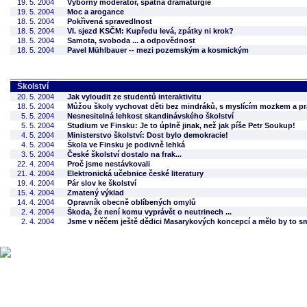
19. 5. 2004
Výborný moderátor, špatná dramaturgie
19. 5. 2004
Moc a arogance
18. 5. 2004
Pokřivená spravedlnost
18. 5. 2004
VI. sjezd KSČM: Kupředu levá, zpátky ni krok?
18. 5. 2004
Samota, svoboda ... a odpovědnost
18. 5. 2004
Pavel Mühlbauer -- mezi pozemským a kosmickým
Školství
20. 5. 2004
Jak vyloudit ze studentů interaktivitu
18. 5. 2004
Můžou školy vychovat děti bez mindráků, s myslícím mozkem a p
5. 5. 2004
Nesnesitelná lehkost skandinávského školství
5. 5. 2004
Studium ve Finsku: Je to úplně jinak, než jak píše Petr Soukup!
4. 5. 2004
Ministerstvo školství: Dost bylo demokracie!
4. 5. 2004
Škola ve Finsku je podivně lehká
3. 5. 2004
České školství dostalo na frak...
22. 4. 2004
Proč jsme nestávkovali
21. 4. 2004
Elektronická učebnice české literatury
19. 4. 2004
Pár slov ke školství
15. 4. 2004
Zmatený výklad
14. 4. 2004
Opravník obecně oblíbených omylů
2. 4. 2004
Škoda, že není komu vyprávět o neutrinech ...
2. 4. 2004
Jsme v něčem ještě dědici Masarykových koncepcí a mělo by to s