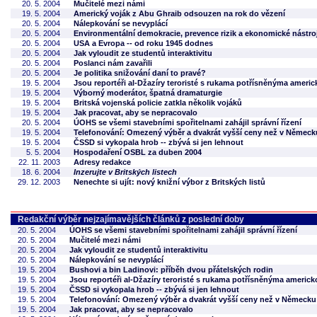
20. 5. 2004
Mučitelé mezi námi
19. 5. 2004
Americký voják z Abu Ghraib odsouzen na rok do vězení
20. 5. 2004
Nálepkování se nevyplácí
20. 5. 2004
Environmentální demokracie, prevence rizik a ekonomické nástroj
20. 5. 2004
USA a Evropa -- od roku 1945 dodnes
20. 5. 2004
Jak vyloudit ze studentů interaktivitu
20. 5. 2004
Poslanci nám zavařili
20. 5. 2004
Je politika snižování daní to pravé?
19. 5. 2004
Jsou reportéři al-Džazíry teroristé s rukama potřísněnýma americ
19. 5. 2004
Výborný moderátor, špatná dramaturgie
19. 5. 2004
Britská vojenská policie zatkla několik vojáků
19. 5. 2004
Jak pracovat, aby se nepracovalo
20. 5. 2004
ÚOHS se všemi stavebními spořitelnami zahájil správní řízení
19. 5. 2004
Telefonování: Omezený výběr a dvakrát vyšší ceny než v Německ
19. 5. 2004
ČSSD si vykopala hrob -- zbývá si jen lehnout
5. 5. 2004
Hospodaření OSBL za duben 2004
22. 11. 2003
Adresy redakce
18. 6. 2004
Inzerujte v Britských listech
29. 12. 2003
Nenechte si ujít: nový knižní výbor z Britských listů
Redakční výběr nejzajímavějších článků z poslední doby
20. 5. 2004
ÚOHS se všemi stavebními spořitelnami zahájil správní řízení
20. 5. 2004
Mučitelé mezi námi
20. 5. 2004
Jak vyloudit ze studentů interaktivitu
20. 5. 2004
Nálepkování se nevyplácí
19. 5. 2004
Bushovi a bin Ladinovi: příběh dvou přátelských rodin
19. 5. 2004
Jsou reportéři al-Džazíry teroristé s rukama potřísněnýma americk
19. 5. 2004
ČSSD si vykopala hrob -- zbývá si jen lehnout
19. 5. 2004
Telefonování: Omezený výběr a dvakrát vyšší ceny než v Německu
19. 5. 2004
Jak pracovat, aby se nepracovalo