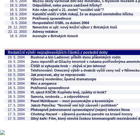
18. 5. 2004
Můžou školy vychovat děti bez mindráků, s myslícím mozkem a 
18. 5. 2004
Odpuštěné, nebo pouze zadržené hříchy?
18. 5. 2004
Kdo nám zajistí v 21. století "sociální stát"?
18. 5. 2004
Katoličtí voliči v USA riskují, že se dopustí smrtelného hříchu
18. 5. 2004
Pokřivená spravedlnost
5. 5. 2004
Hospodaření OSBL za duben 2004
29. 12. 2003
Nenechte si ujít: nový knižní výbor z Britských listů
22. 11. 2003
Adresy redakce
18. 6. 2004
Inzerujte v Britských listech
Redakční výběr nejzajímavějších článků z poslední doby
19. 5. 2004
Bushovi a bin Ladinovi: příběh dvou přátelských rodin
19. 5. 2004
Jsou reportéři al-Džazíry teroristé s rukama potřísněnýma americk
19. 5. 2004
ČSSD si vykopala hrob -- zbývá si jen lehnout
19. 5. 2004
Telefonování: Omezený výběr a dvakrát vyšší ceny než v Německu
19. 5. 2004
Jak pracovat, aby se nepracovalo
19. 5. 2004
Výborný moderátor, špatná dramaturgie
19. 5. 2004
Moc a arogance
18. 5. 2004
Pokřivená spravedlnost
18. 5. 2004
VI. sjezd KSČM: Kupředu levá, zpátky ni krok?
18. 5. 2004
Samota, svoboda ... a odpovědnost
18. 5. 2004
Pavel Mühlbauer -- mezi pozemským a kosmickým
17. 5. 2004
Jakub Patočka: "Novinář smí být zároveň i politikem"
17. 5. 2004
Překvapivě jednostranné zpravodajství (nejen) televize Nova
17. 5. 2004
Choking Hazard
-- zábavná punková parodie na krvavé horory
17. 5. 2004
Silný kafe:
Film, který otevírá českou kinematografii mezinárodní 