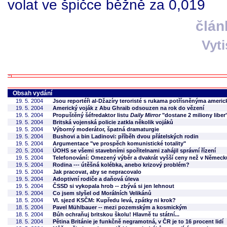
volat ve špičce běžně za 0,019
člán
Vyt
Obsah vydání
19. 5. 2004
Jsou reportéři al-Džazíry teroristé s rukama potřísněnýma americ
19. 5. 2004
Americký voják z Abu Ghraib odsouzen na rok do vězení
19. 5. 2004
Propuštěný šéfredaktor listu
Daily Mirror
"dostane 2 miliony liber
19. 5. 2004
Britská vojenská policie zatkla několik vojáků
19. 5. 2004
Výborný moderátor, špatná dramaturgie
19. 5. 2004
Bushovi a bin Ladinovi: příběh dvou přátelských rodin
19. 5. 2004
Argumentace "ve prospěch komunistické totality"
20. 5. 2004
ÚOHS se všemi stavebními spořitelnami zahájil správní řízení
19. 5. 2004
Telefonování: Omezený výběr a dvakrát vyšší ceny než v Německ
19. 5. 2004
Rodina --- útěšná kolébka, anebo krizový problém?
19. 5. 2004
Jak pracovat, aby se nepracovalo
19. 5. 2004
Adoptivní rodiče a daňová úleva
19. 5. 2004
ČSSD si vykopala hrob -- zbývá si jen lehnout
19. 5. 2004
Co jsem slyšel od Morálních Velikánů
18. 5. 2004
VI. sjezd KSČM: Kupředu levá, zpátky ni krok?
18. 5. 2004
Pavel Mühlbauer -- mezi pozemským a kosmickým
18. 5. 2004
Bůh ochraňuj britskou školu! Hlavně tu státní...
18. 5. 2004
Pětina Británie je funkčně negramotná, v ČR je to 16 procent lidí