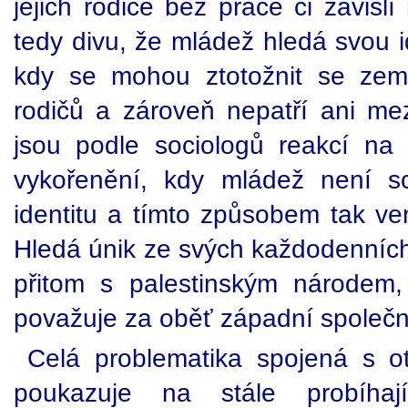
jejich rodiče bez práce či závisl
tedy divu, že mládež hledá svou i
kdy se mohou ztotožnit se zem
rodičů a zároveň nepatří ani mez
jsou podle sociologů reakcí na 
vykořenění, kdy mládež není sc
identitu a tímto způsobem tak vent
Hledá únik ze svých každodenních 
přitom s palestinským národem,
považuje za oběť západní společn
Celá problematika spojená s o
poukazuje na stále probíhají