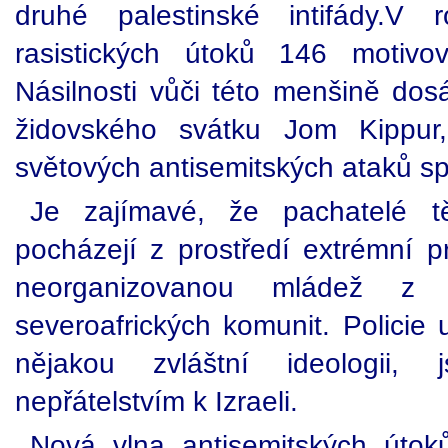
druhé palestinské intifády.
rasistických útoků 146 motivo
Násilnosti vůči této menšině dos
židovského svátku Jom Kippur,
světových antisemitských ataků sp
Je zajímavé, že pachatelé t
pocházejí z prostředí extrémní p
neorganizovanou mládež z
severoafrických komunit. Policie 
nějakou zvláštní ideologii, 
nepřátelstvím k Izraeli.
Nová vlna antisemitských úto