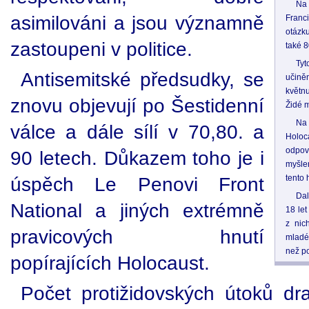
Na 
asimilováni a jsou významně
Franc
otázku
zastoupeni v politice.
také 
Ty
Antisemitské předsudky, se
učiněn
květn
znovu objevují po Šestidenní
Židé m
Na 
válce a dále sílí v 70,80. a
Holoc
odpov
90 letech. Důkazem toho je i
myšlen
úspěch Le Penovi Front
tento h
Dal
National a jiných extrémně
18 le
z nic
pravicových hnutí
mladé
než po
popírajících Holocaust.
Počet protižidovských útoků dr