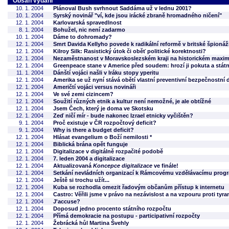
Obsah vydání
10. 1. 2004
Plánoval Bush svrhnout Saddáma už v lednu 2001?
10. 1. 2004
Syrský novinář "ví, kde jsou irácké zbraně hromadného ničení"
12. 1. 2004
Karlovarská spravedlnost
8. 1. 2004
Bohužel, nic není zadarmo
10. 1. 2004
Dáme to dohromady?
12. 1. 2004
Smrt Davida Kellyho povede k radikální reformě v britské špionáž
12. 1. 2004
Kilroy Silk: Rasistický útok či oběť politické korektnosti?
12. 1. 2004
Nezaměstnanost v Moravskoslezském kraji na historickém maxi
12. 1. 2004
Greenpeace stane v Americe před soudem: hrozí ji pokuta a stát
11. 1. 2004
Dánští vojáci našli v Iráku stopy yperitu
12. 1. 2004
Amerika se už nyní stává obětí vlastní preventivní bezpečnostní 
12. 1. 2004
Američtí vojáci versus novináři
12. 1. 2004
Ve své zemi cizincem?
12. 1. 2004
Soužití různých etnik a kultur není nemožné, je ale obtížné
12. 1. 2004
Jsem Čech, který je doma ve Skotsku
12. 1. 2004
Zeď ničí mír - bude nakonec Izrael etnicky vyčištěn?
9. 1. 2004
Proč existuje v ČR rozpočtový deficit?
9. 1. 2004
Why is there a budget deficit?
12. 1. 2004
Hlásat evangelium o Boží nemilosti *
12. 1. 2004
Biblická brána opět funguje
12. 1. 2004
Digitalizace v digitálně rozpačité podobě
12. 1. 2004
7. leden 2004 a digitalizace
12. 1. 2004
Aktualizovaná
Koncepce digitalizace
ve finále!
12. 1. 2004
Setkání nevládních organizací k Rámcovému vzdělávacímu prog
12. 1. 2004
Ještě si trochu užít...
12. 1. 2004
Kuba se rozhodla omezit řadovým občanům přístup k internetu
12. 1. 2004
Castro: Věřili jsme v právo na nezávislost a na vzpouru proti tyran
12. 1. 2004
J'accuse?
12. 1. 2004
Doposud jedno procento státního rozpočtu
12. 1. 2004
Přímá demokracie na postupu - participativní rozpočty
12. 1. 2004
Žebrácká hůl Martina Švehly