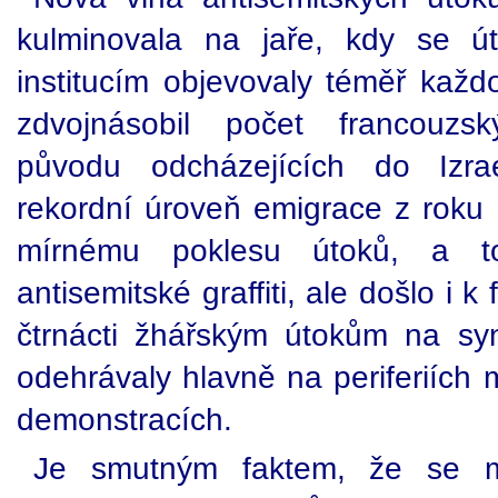
kulminovala na jaře, kdy se út
institucím objevovaly téměř každ
zdvojnásobil počet francouzs
původu odcházejících do Izra
rekordní úroveň emigrace z roku 
mírnému poklesu útoků, a t
antisemitské graffiti, ale došlo i
čtrnácti žhářským útokům na syn
odehrávaly hlavně na periferiích 
demonstracích.
Je smutným faktem, že se mn