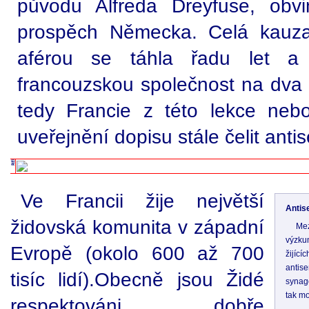
původu Alfreda Dreyfuse, obv
prospěch Německa. Celá kauza
aférou se táhla řadu let a p
francouzskou společnost na dva o
tedy Francie z této lekce neb
uveřejnění dopisu stále čelit anti
Ve Francii žije největší
Antis
židovská komunita v západní
Mez
výzkum
Evropě (okolo 600 až 700
žijíc
anti
tisíc lidí).Obecně jsou Židé
synag
tak mo
respektováni, dobře