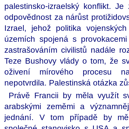
palestinsko-izraelský konflikt. J
odpovědnost za nárůst protižido
Izrael, jehož politika vojenskýc
územích spojená s provokacemi
zastrašováním civilistů nadále roz
Teze Bushovy vlády o tom, že s
oživení mírového procesu 
nepotvrdila. Palestinská otázka z
Právě Francii by měla využít s
arabskými zeměmi a významněj
jednání. V tom případě by měl
společné stanovisko s USA a sp