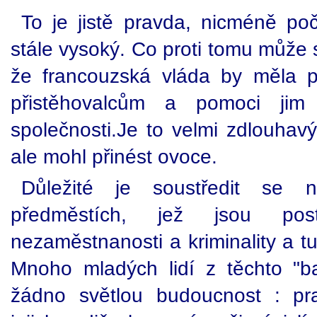
To je jistě pravda, nicméně po
stále vysoký. Co proti tomu může s
že francouzská vláda by měla př
přistěhovalcům a pomoci jim
společnosti.Je to velmi zdlouhavý
ale mohl přinést ovoce.
Důležité je soustředit se 
předměstích, jež jsou pos
nezaměstnanosti a kriminality a tu
Mnoho mladých lidí z těchto "b
žádno světlou budoucnost : pr