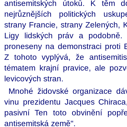
antisemitských útoků. K těm d
nejrůznějších politických usku
strany Francie, strany Zelených, K
Ligy lidských práv a podobně. 
proneseny na demonstraci proti 
Z tohoto vyplývá, že antisemit
tématem krajní pravice, ale pozvo
levicových stran.
Mnohé židovské organizace dáv
vinu prezidentu Jacques Chiraca, 
pasivní Ten toto obvinění popř
antisemitská země".