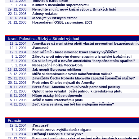
12. 1. 2004
Televize s harddiskem
9. 1. 2004
Kultura v mediálním supermarketu
29. 12. 2003
Nenechte si ujít: nový knižní výbor z Britských listů
22. 11. 2003
Adresy redakce
18. 6. 2004
Inzerujte v Britských listech
31. 12. 2003
Hospodaření OSBL za prosinec 2003
Izrael, Palestina, Blízký a Střední východ
12. 1. 2004
Amerika se už nyní stává obětí vlastní preventivní bezpečnostní 
12. 1. 2004
J'accuse?
12. 1. 2004
Zeď ničí mír - bude nakonec Izrael etnicky vyčištěn?
9. 1. 2004
Zákroky proti mírovým demonstracím u izraelské izolační zdi
6. 1. 2004
Co si lidé myslí o novém americkém "bezpečnostním opatření"
5. 1. 2004
Nebezpečně hořká Mecca-Cola
15. 12. 2003
Jak neopít Evropana rohlíkem
8. 12. 2003
Může si demokracie dovolit náboženskou válku?
25. 11. 2003
Zavraždily Čecha Roberta Maxwella západní špionážní služby?
20. 11. 2003
Proč princ Charles nejezdí do Ameriky
18. 11. 2003
Brzeziński: Amerika se musí vzdát paranoidní politiky
7. 11. 2003
Oplotit nebo vyhubit: Ještě jednou k izraelskému plotu
6. 11. 2003
Hlúpe otázky, hlúpe odpovede
5. 11. 2003
Ještě k tomu izraelskému plotu
4. 11. 2003
Zeď, která se staví, má být tím nejlepším řešením?
Francie
12. 1. 2004
J'accuse?
7. 1. 2004
Francie znovu zvýšila daně z cigaret
7. 1. 2004
Obžalují Francouzi Cheneyho?
22. 12. 2003
Francouzi mají právo zakázat nošení náboženských symbolů ve 