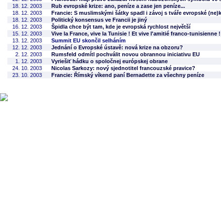
18. 12. 2003
Rub evropské krize: ano, peníze a zase jen peníze...
18. 12. 2003
Francie: S muslimskými šátky spadl i závoj s tváře evropské (ne)
18. 12. 2003
Politický konsensus ve Francii je jiný
16. 12. 2003
Špidla chce být tam, kde je evropská rychlost největší
15. 12. 2003
Vive la France, vive la Tunisie ! Et vive l'amitié franco-tunisienne !
13. 12. 2003
Summit EU skončil selháním
12. 12. 2003
Jednání o Evropské ústavě: nová krize na obzoru?
2. 12. 2003
Rumsfeld odmítl pochválit novou obrannou iniciativu EU
1. 12. 2003
Vyriešiť hádku o spoločnej európskej obrane
24. 10. 2003
Nicolas Sarkozy: nový sjednotitel francouzské pravice?
23. 10. 2003
Francie: Římský víkend paní Bernadette za všechny peníze