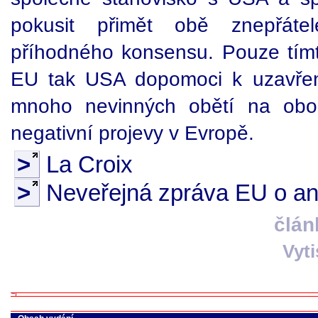
pokusit přimět obě znepřáte
příhodného konsensu. Pouze tím
EU tak USA dopomoci k uzavření 
mnoho nevinných obětí na obo
negativní projevy v Evropě.
>
La Croix
>
Neveřejná zpráva EU o an
člán
Vyt