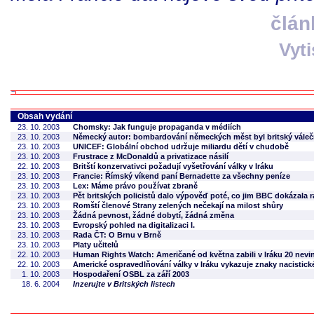
člán
Vyt
Obsah vydání
23. 10. 2003
Chomsky: Jak funguje propaganda v médiích
23. 10. 2003
Německý autor: bombardování německých měst byl britský váleč
23. 10. 2003
UNICEF: Globální obchod udržuje miliardu dětí v chudobě
23. 10. 2003
Frustrace z McDonaldů a privatizace násilí
22. 10. 2003
Britští konzervativci požadují vyšetřování války v Iráku
23. 10. 2003
Francie: Římský víkend paní Bernadette za všechny peníze
23. 10. 2003
Lex: Máme právo používat zbraně
23. 10. 2003
Pět britských policistů dalo výpověď poté, co jim BBC dokázala 
23. 10. 2003
Romští členové Strany zelených nečekají na milost shůry
23. 10. 2003
Žádná pevnost, žádné dobytí, žádná změna
23. 10. 2003
Evropský pohled na digitalizaci I.
23. 10. 2003
Rada ČT: O Brnu v Brně
23. 10. 2003
Platy učitelů
22. 10. 2003
Human Rights Watch: Američané od května zabili v Iráku 20 nevin
22. 10. 2003
Americké ospravedlňování války v Iráku vykazuje znaky nacistic
1. 10. 2003
Hospodaření OSBL za září 2003
18. 6. 2004
Inzerujte v Britských listech