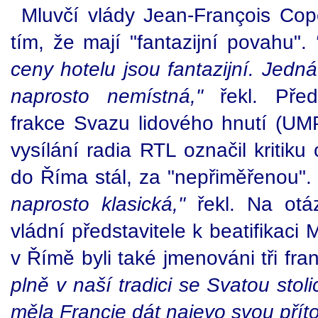
Mluvčí vlády Jean-François Co
tím, že mají "fantazijní povahu".
ceny hotelu jsou fantazijní. Jedná
naprosto nemístná,"
řekl. Před
frakce Svazu lidového hnutí (UM
vysílání radia RTL označil kritiku
do Říma stál, za "nepřiměřenou"
naprosto klasická,"
řekl. Na otá
vládní představitele k beatifikaci
v Římě byli také jmenováni tři fra
plně v naší tradici se Svatou sto
měla Francie dát najevo svou přít