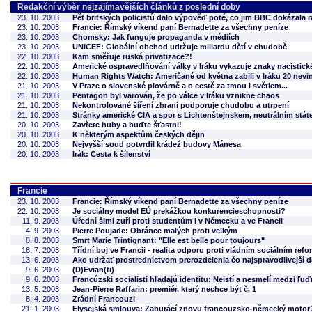
Redakční výběr nejzajímavějších článků z poslední doby
23. 10. 2003
Pět britských policistů dalo výpověď poté, co jim BBC dokázala 
23. 10. 2003
Francie: Římský víkend paní Bernadette za všechny peníze
23. 10. 2003
Chomsky: Jak funguje propaganda v médiích
23. 10. 2003
UNICEF: Globální obchod udržuje miliardu dětí v chudobě
22. 10. 2003
Kam směřuje ruská privatizace?!
22. 10. 2003
Americké ospravedlňování války v Iráku vykazuje znaky nacistic
22. 10. 2003
Human Rights Watch: Američané od května zabili v Iráku 20 nevin
21. 10. 2003
V Praze o slovenské plovárně a o cestě za tmou i světlem...
21. 10. 2003
Pentagon byl varován, že po válce v Iráku vznikne chaos
21. 10. 2003
Nekontrolované šíření zbraní podporuje chudobu a utrpení
21. 10. 2003
Stránky americké CIA a spor s Lichtenštejnskem, neutrálním státe
20. 10. 2003
Zavřete huby a buďte šťastni!
20. 10. 2003
K některým aspektům českých dějin
20. 10. 2003
Nejvyšší soud potvrdil krádež budovy Mánesa
20. 10. 2003
Irák: Cesta k šílenství
Francie
23. 10. 2003
Francie: Římský víkend paní Bernadette za všechny peníze
22. 10. 2003
Je sociálny model EÚ prekážkou konkurencieschopnosti?
11. 9. 2003
Úřední šiml zuří proti studentům i v Německu a ve Francii
4. 9. 2003
Pierre Poujade: Obránce malých proti velkým
8. 8. 2003
Smrt Marie Trintignant: "Elle est belle pour toujours"
18. 7. 2003
Třídní boj ve Francii - realita odporu proti vládním sociálním ref
13. 6. 2003
Ako udržať prostredníctvom prerozdelenia čo najspravodlivejší
9. 6. 2003
(D)Evian(ti)
9. 6. 2003
Francúzski socialisti hľadajú identitu: Neistí a nesmelí medzi ľu
13. 5. 2003
Jean-Pierre Raffarin: premiér, který nechce být č. 1
8. 4. 2003
Zrádní Francouzi
21. 1. 2003
Elysejská smlouva: Zaburácí znovu francouzsko-německý motor