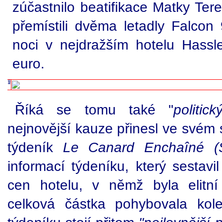
zúčastnilo beatifikace Matky Te
přemístili dvěma letadly Falcon 
noci v nejdražším hotelu Hass
euro.
Říká se tomu také "
politic
nejnovější kauze přinesl ve svém 
týdeník
Le Canard Enchaîné (
informací týdeníku, který sestav
cen hotelu, v němž byla elitn
celková částka pohybovala ko