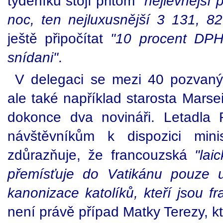
týdeníku stojí přitom
"nejlevnější
noc, ten nejluxusnější 3 131, 82
ještě připočítat
"10 procent DP
snídani"
.
V delegaci se mezi 40 pozvanými
ale také například starosta Marse
dokonce dva novináři. Letadla
návštěvníkům k dispozici mini
zdůrazňuje, že francouzská
"lai
přemísťuje do Vatikánu pouze u p
kanonizace katolíků, kteří jsou 
není právě případ Matky Terezy, kte