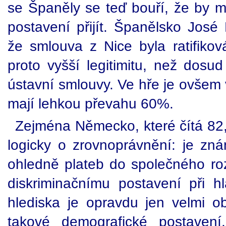
se Španěly se teď bouří, že by 
postavení přijít. Španělsko José
že smlouva z Nice byla ratifik
proto vyšší legitimitu, než dosu
ústavní smlouvy. Ve hře je ovšem 
mají lehkou převahu 60%.
Zejména Německo, které čítá 82, 
logicky o zrovnoprávnění: je zná
ohledně plateb do společného roz
diskriminačnímu postavení při 
hlediska je opravdu jen velmi ob
takové demografické postaven