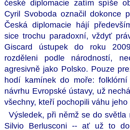
české diplomacie zatím spíše obe
Cyril Svoboda označil dokonce p
Česká diplomacie hájí předevší
sice trochu paradoxní, vždyť prá
Giscard ústupek do roku 2009
rozděleni podle národností, n
agresivně jako Polsko. Pouze pre
hodí kamínek do moře: folklórní 
návrhu Evropské ústavy, už necháv
všechny, kteří pochopili váhu jeho
Výsledek, při němž se do světl
Silvio Berlusconi -- ať už to d