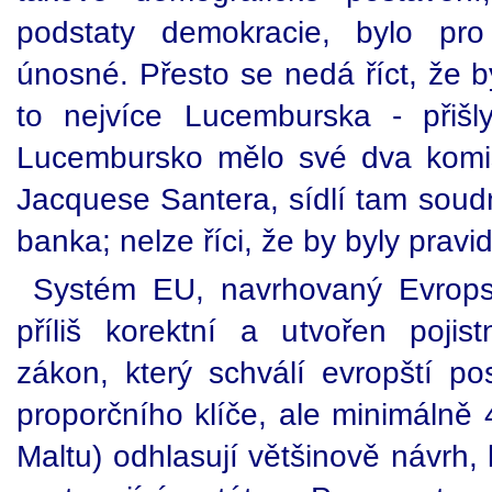
podstaty demokracie, bylo pr
únosné. Přesto se nedá říct, že b
to nejvíce Lucemburska - přišl
Lucembursko mělo své dva komi
Jacquese Santera, sídlí tam soudn
banka; nelze říci, že by byly pravi
Systém EU, navrhovaný Evrops
příliš korektní a utvořen poji
zákon, který schválí evropští po
proporčního klíče, ale minimálně 
Maltu) odhlasují většinově návrh, 