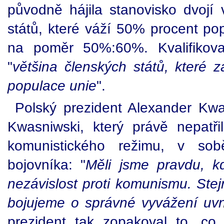
původně hájila stanovisko dvojí
států, které váží 50% procent pop
na poměr 50%:60%. Kvalifikova
"
většina členských států, které 
populace unie
".
Polský prezident Alexander Kwas
Kwasniwski, který právě nepatři
komunistického režimu, v sob
bojovníka: "
Měli jsme pravdu, k
nezávislost proti komunismu. Ste
bojujeme o správné vyvážení uvn
prezident tak zopakoval to, co