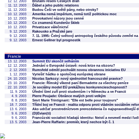
12. 12. 2003
Brutální řešení Českých drah
11. 12. 2003
Ďábel a jeho public relations
11. 12. 2003
Budou Češi ve světě pány, nebo otroky?
10. 12. 2003
Amerika nemá impérium, nemá totiž politickou moc
10. 12. 2003
Provokativní názory jsou cenné
10. 12. 2003
Co znamená Kunderův škleb
10. 12. 2003
Privatizace válečnictví
9. 12. 2003
Rakousko a Pražské jaro
9. 12. 2003
7. 11. 1995: Čelný světový antropolog českého původu zemřel na 
9. 12. 2003
Ernest Gellner byl prognostik
Francie
13. 12. 2003
Summit EU skončil selháním
12. 12. 2003
Jednání o Evropské ústavě: nová krize na obzoru?
2. 12. 2003
Rumsfeld odmítl pochválit novou obrannou iniciativu EU
1. 12. 2003
Vyriešiť hádku o spoločnej európskej obrane
24. 10. 2003
Nicolas Sarkozy: nový sjednotitel francouzské pravice?
23. 10. 2003
Francie: Římský víkend paní Bernadette za všechny peníze
22. 10. 2003
Je sociálny model EÚ prekážkou konkurencieschopnosti?
11. 9. 2003
Úřední šiml zuří proti studentům i v Německu a ve Francii
4. 9. 2003
Pierre Poujade: Obránce malých proti velkým
8. 8. 2003
Smrt Marie Trintignant: "Elle est belle pour toujours"
18. 7. 2003
Třídní boj ve Francii - realita odporu proti vládním sociálním ref
13. 6. 2003
Ako udržať prostredníctvom prerozdelenia čo najspravodlivejší
9. 6. 2003
(D)Evian(ti)
9. 6. 2003
Francúzski socialisti hľadajú identitu: Neistí a nesmelí medzi ľu
13. 5. 2003
Jean-Pierre Raffarin: premiér, který nechce být č. 1