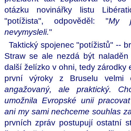
otázku novinářky listu Libéra
"potížista", odpověděl: "
My j
nevymysleli.
"
Taktický spojenec "potížistů" -- b
Straw se ale nezdá být naladěn
další želízko v ohni, tedy zárodky
první výroky z Bruselu velmi 
angažovaný, ale praktický. C
umožnila Evropské unii pracovat e
ani my sami nechceme souhlas z
prvních zpráv postupují ostatní s