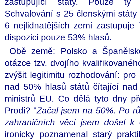
zastupující státy. Pouze ty m
Schvalování s 25 členskými státy 
6 nejlidnatějších zemí zastupuje
dispozici pouze 53% hlasů.
Obě země: Polsko a Španělsko
otázce tzv. dvojího kvalifikované
zvýšit legitimitu rozhodování: pr
nad 50% hlasů států čítající na
ministrů EU. Co dělá tyto dny 
Prodi? "
Začal jsem na 50%. Po rů
zahraničních věcí jsem došel 
ironicky poznamenal starý prakt