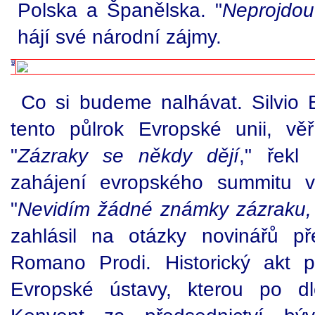
Polska a Španělska. "
Neprojdou
hájí své národní zájmy.
Co si budeme nalhávat. Silvio B
tento půlrok Evropské unii, vě
"
Zázraky se někdy dějí
," řekl
zahájení evropského summitu v
"
Nevidím žádné známky zázraku, a
zahlásil na otázky novinářů p
Romano Prodi. Historický akt př
Evropské ústavy, kterou po dl