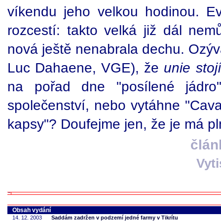
víkendu jeho velkou hodinou. Ev
rozcestí: takto velká již dál nem
nová ještě nenabrala dechu. Ozýva
Luc Dahaene, VGE), že
unie stoj
na pořad dne "posílené jádro"
společenství, nebo vytáhne "Cavali
kapsy"? Doufejme jen, že je má pln
člán
Vyt
Obsah vydání
14. 12. 2003
Saddám zadržen v podzemí jedné farmy v Tikrítu