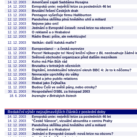
14. 12. 2003
Američané zajali Saddáma Husajna
14. 12. 2003
Evropská unie: největší krize za posledních 46 let
12. 12. 2003
Brutální řešení Českých drah
13. 12. 2003
Pentagon vyšetřuje firmu Halliburton
12. 12. 2003
Pandořina skříňka plná hnědého uhlí a miliard
12. 12. 2003
Nejsme jako oni!
12. 12. 2003
Jednání o Evropské ústavě: nová krize na obzoru?
12. 12. 2003
O reklamě a o Hrabalovi
12. 12. 2003
Rádio Beat: pište, ale nekritizujte!
12. 12. 2003
Vatikán: další italská mafie?
12. 12. 2003
Europoslanci -- a česká eurovize
11. 12. 2003
Pozor! Nekupujte to! Nový knižní výbor z
BL
neobsahuje žádné in
12. 12. 2003
Světová obchodní organizace před dalším mezníkem
12. 12. 2003
Koho má Pán Bůh rád
11. 12. 2003
Brutalita v britských věznicích
11. 12. 2003
Digitální, intelektuální televizní okruh BBC 4: Je to k něčemu?
12. 12. 2003
Nevracejte uprchlíky do války
11. 12. 2003
Ďábel a jeho public relations
11. 12. 2003
Hrabal jako žvýkačka
11. 12. 2003
Budou Češi ve světě pány, nebo otroky?
30. 11. 2003
Hospodaření OSBL za listopad 2003
18. 6. 2004
Inzerujte v Britských listech
Redakční výběr nejzajímavějších článků z poslední doby
14. 12. 2003
Evropská unie: největší krize za posledních 46 let
14. 12. 2003
"České Vánoce", vizuální absurdita v centru Prahy
12. 12. 2003
Pandořina skříňka plná hnědého uhlí a miliard
12. 12. 2003
O reklamě a o Hrabalovi
12. 12. 2003
Jednání o Evropské ústavě: nová krize na obzoru?