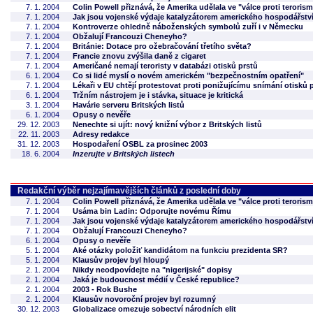
7. 1. 2004
Colin Powell přiznává, že Amerika udělala ve "válce proti teroris
7. 1. 2004
Jak jsou vojenské výdaje katalyzátorem amerického hospodářstv
7. 1. 2004
Kontroverze ohledně náboženských symbolů zuří i v Německu
7. 1. 2004
Obžalují Francouzi Cheneyho?
7. 1. 2004
Británie: Dotace pro ožebračování třetího světa?
7. 1. 2004
Francie znovu zvýšila daně z cigaret
7. 1. 2004
Američané nemají teroristy v databázi otisků prstů
6. 1. 2004
Co si lidé myslí o novém americkém "bezpečnostním opatření"
7. 1. 2004
Lékaři v EU chtějí protestovat proti ponižujícímu snímání otisků 
6. 1. 2004
Tržním nástrojem je i stávka, situace je kritická
3. 1. 2004
Havárie serveru Britských listů
6. 1. 2004
Opusy o nevěře
29. 12. 2003
Nenechte si ujít: nový knižní výbor z Britských listů
22. 11. 2003
Adresy redakce
31. 12. 2003
Hospodaření OSBL za prosinec 2003
18. 6. 2004
Inzerujte v Britských listech
Redakční výběr nejzajímavějších článků z poslední doby
7. 1. 2004
Colin Powell přiznává, že Amerika udělala ve "válce proti teroris
7. 1. 2004
Usáma bin Ladin: Odporujte novému Římu
7. 1. 2004
Jak jsou vojenské výdaje katalyzátorem amerického hospodářstv
7. 1. 2004
Obžalují Francouzi Cheneyho?
6. 1. 2004
Opusy o nevěře
5. 1. 2004
Aké otázky položiť kandidátom na funkciu prezidenta SR?
5. 1. 2004
Klausův projev byl hloupý
2. 1. 2004
Nikdy neodpovídejte na "nigerijské" dopisy
2. 1. 2004
Jaká je budoucnost médií v České republice?
2. 1. 2004
2003 - Rok Bushe
2. 1. 2004
Klausův novoroční projev byl rozumný
30. 12. 2003
Globalizace omezuje sobectví národních elit