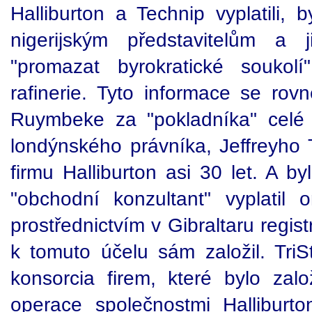
Halliburton a Technip vyplatili, 
nigerijským představitelům a 
"promazat byrokratické soukol
rafinerie. Tyto informace se rov
Ruymbeke za "pokladníka" celé 
londýnského právníka, Jeffreyho T
firmu Halliburton asi 30 let. A by
"obchodní konzultant" vyplatil
prostřednictvím v Gibraltaru regist
k tomuto účelu sám založil. TriS
konsorcia firem, které bylo zalo
operace společnostmi Halliburt