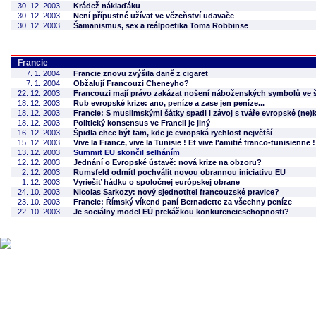
30. 12. 2003
Krádež náklaďáku
30. 12. 2003
Není přípustné užívat ve vězeňství udavače
30. 12. 2003
Šamanismus, sex a reálpoetika Toma Robbinse
Francie
7. 1. 2004
Francie znovu zvýšila daně z cigaret
7. 1. 2004
Obžalují Francouzi Cheneyho?
22. 12. 2003
Francouzi mají právo zakázat nošení náboženských symbolů ve 
18. 12. 2003
Rub evropské krize: ano, peníze a zase jen peníze...
18. 12. 2003
Francie: S muslimskými šátky spadl i závoj s tváře evropské (ne)
18. 12. 2003
Politický konsensus ve Francii je jiný
16. 12. 2003
Špidla chce být tam, kde je evropská rychlost největší
15. 12. 2003
Vive la France, vive la Tunisie ! Et vive l'amitié franco-tunisienne !
13. 12. 2003
Summit EU skončil selháním
12. 12. 2003
Jednání o Evropské ústavě: nová krize na obzoru?
2. 12. 2003
Rumsfeld odmítl pochválit novou obrannou iniciativu EU
1. 12. 2003
Vyriešiť hádku o spoločnej európskej obrane
24. 10. 2003
Nicolas Sarkozy: nový sjednotitel francouzské pravice?
23. 10. 2003
Francie: Římský víkend paní Bernadette za všechny peníze
22. 10. 2003
Je sociálny model EÚ prekážkou konkurencieschopnosti?