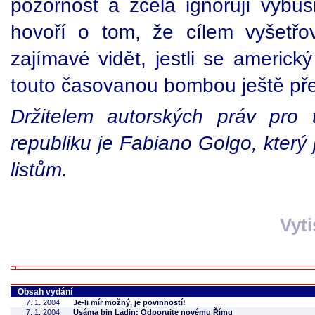
pozornost a zcela ignorují výbušn
hovoří o tom, že cílem vyšetřo
zajímavé vidět, jestli se americk
touto časovanou bombou ještě pře
Držitelem autorských práv pro
republiku je Fabiano Golgo, který 
listům.
Vyt
Obsah vydání
7. 1. 2004
Je-li mír možný, je povinností!
7. 1. 2004
Usáma bin Ladin: Odporujte novému Římu