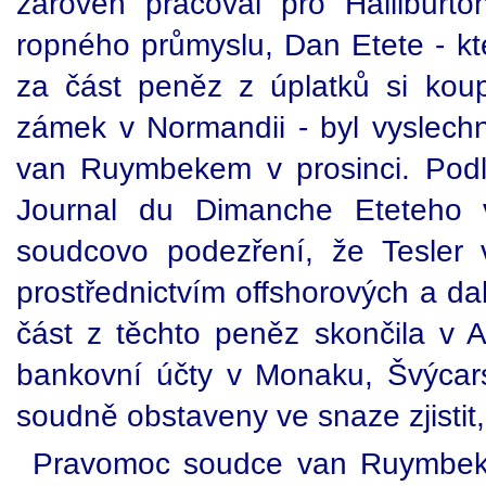
zároveň pracoval pro Halliburto
ropného průmyslu, Dan Etete - kte
za část peněz z úplatků si koupi
zámek v Normandii - byl vyslec
van Ruymbekem v prosinci. Podle
Journal du Dimanche Eteteho v
soudcovo podezření, že Tesler 
prostřednictvím offshorových a da
část z těchto peněz skončila v 
bankovní účty v Monaku, Švýcar
soudně obstaveny ve snaze zjistit
Pravomoc soudce van Ruymbeka