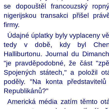
se dopouštěl francouzský ropn
nigerijskou transakci přišel prá
firmy.
Údajné úplatky byly vyplaceny vě
tedy v době, kdy byl Chen
Halliburtonu. Journal du Dimanch
"je pravděpodobné, že část "zpět
Spojených státech," a položil 
poděly. "Na konta představitelů
Republikánů?"
Americká média zatím těmto o