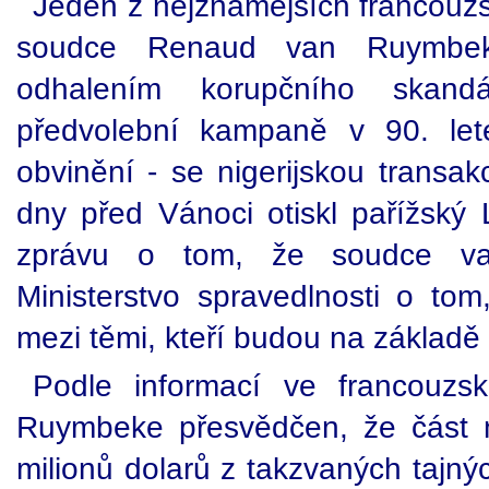
Jeden z nejznámějších francouzs
soudce Renaud van Ruymbeke
odhalením korupčního skand
předvolební kampaně v 90. let
obvinění - se nigerijskou transakc
dny před Vánoci otiskl pařížský L
zprávu o tom, že soudce va
Ministerstvo spravedlnosti o t
mezi těmi, kteří budou na základě
Podle informací ve francouzs
Ruymbeke přesvědčen, že část 
milionů dolarů z takzvaných tajnýc