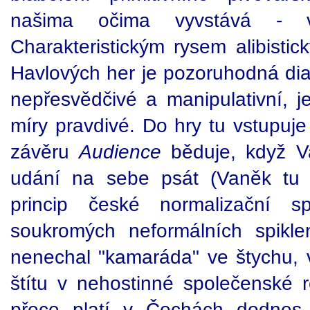
našima očima vyvstává - v
Charakteristickým rysem alibisti
Havlových her je pozoruhodná dial
nepřesvědčivé a manipulativní, 
míry pravdivé. Do hry tu vstupuj
závěru
Audience
běduje, když Va
udání na sebe psát (Vaněk tu p
princip české normalizační s
soukromých neformálních spikle
nenechal "kamaráda" ve štychu, 
štítu v nehostinné společenské r
přece platí v Čechách dodnes,