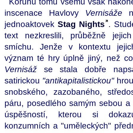
Korunu tomu všemu však nakone
inscenace Havlovy
Vernisáže
na
jednoaktovek
Stag Nights
. Stud
text nezkreslili, průběžně jejic
smíchu. Jenže v kontextu jejic
význam té hry úplně jiný, než c
Vernisáž
se stala dobře napsa
satirickou
"antikapitalistickou"
hrou
snobského, zazobaného, středo
páru, posedlého samým sebou a s
úspěšností, kterou si dokaz
konzumních a "uměleckých" předmě