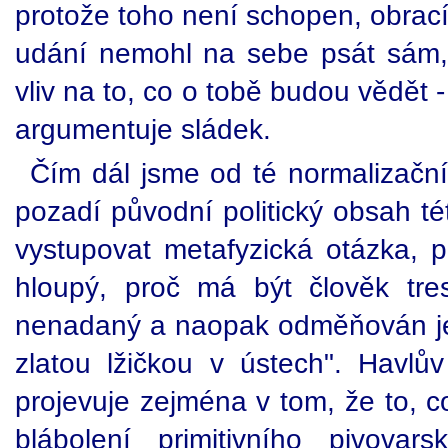
protože toho není schopen, obrací 
udání nemohl na sebe psát sám,
vliv na to, co o tobě budou vědět 
argumentuje sládek.
Čím dál jsme od té normalizační
pozadí původní politický obsah té
vystupovat metafyzická otázka, p
hloupý, proč má být člověk tre
nenadaný a naopak odměňován jen 
zlatou lžičkou v ústech". Havlův
projevuje zejména v tom, že to, c
blábolení primitivního pivova