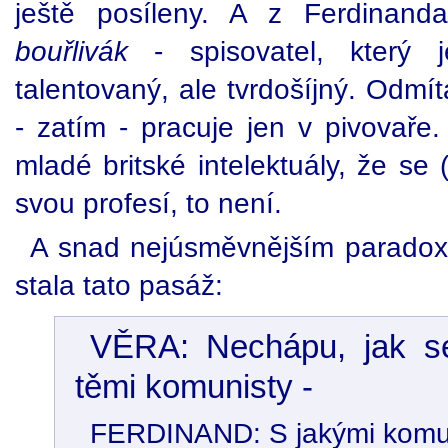
ještě posíleny. A z Ferdinan
bouřlivák
- spisovatel, který 
talentovaný, ale tvrdošíjný. Odmí
- zatím - pracuje jen v pivovaře
mladé britské intelektuály, že se
svou profesí, to není.
A snad nejúsměvnějším paradox
stala tato pasáž:
VĚRA: Nechápu, jak se
těmi komunisty -
FERDINAND: S jakými komu