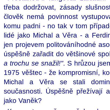
třeba dodržovat, zásady slušnosti
člověk nemá povinnost vystupov
komu padni - no tak v tom přípa
lidé jako Michal a Věra - a Ferdi
jen projevem politováníhodné asoc
úspěšně zařadit do většinové spo
a trochu se snažil!"
. S hrůzou jsem
1975 věštec - že kompromisní, kon
Michal a Věra se stali domi
současnosti. Úspěšně přežívají a
jako Vaněk?