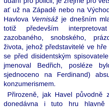
udání pro policii, je zřejmě pro vě
ať už na Západě nebo na Východ
Havlova
Vernisáž
je dnešním mla
totiž především interpretov
zazobaného, snobského, prázd
života, jehož představitelé ve hř
se před disidentským spisovatel
jmenoval Bedřich, posléze b
sjednoceno na Ferdinand) absur
konzumerismem.
Přirozeně, jak Havel původně z
donedávna i tuto hru hlavně j