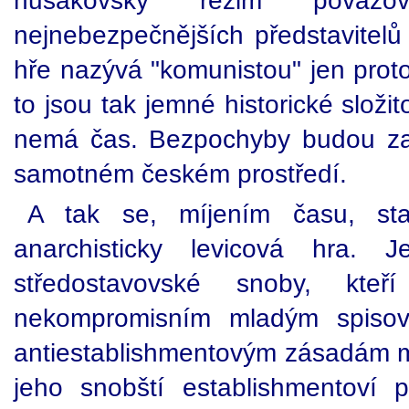
husákovský režim pova
nejnebezpečnějších představitelů
hře nazývá "komunistou" jen proto
to jsou tak jemné historické složi
nemá čas. Bezpochyby budou za
samotném českém prostředí.
A tak se, míjením času, s
anarchisticky levicová hra. 
středostavovské snoby, kteř
nekompromisním mladým spisova
antiestablishmentovým zásadám mu
jeho snobští establishmentoví př