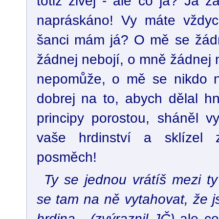
totiž živěj - ale co já? Já 
napráskáno! Vy máte vždyck
šanci mám já? O mě se žádn
žádnej nebojí, o mně žádnej
nepomůže, o mě se nikdo ne
dobrej na to, abych dělal hn
principy porostou, sháněl v
vaše hrdinství a sklízel
posměch!
Ty se jednou vrátíš mezi t
se tam na ně vytahovat, že j
hrdina - (zvýraznil JČ)
ale co