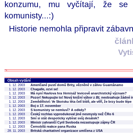
konzumu, mu vyčítají, že se 
komunisty...:)
Historie nemohla připravit zábav
člán
Vyt
Obsah vydání
1. 12. 2003
Američané pustí domů Brity, vězněné v zálivu Guantánamo
1. 12. 2003
Chagalle, ozvi se!
1. 12. 2003
Má nyní Havlova hra
Vernisáž
levicově anarchistický význam?
3. 12. 2003
Pozor! Nekupujte to! Nový knižní výbor z
BL
neobsahuje žádné in
1. 12. 2003
Zemědělství: Ve Skotsku léta čelí bídě, ale věří, že brzy bude lépe
1. 12. 2003
Boj o 17. november
1. 12. 2003
S komunisty se nemluví? A odkdy?
1. 12. 2003
Český rozhlas vyprodukoval jiné nesmysly než ČRo 6
1. 12. 2003
Smí si stát despoticky vybírat svůj desátek?
1. 12. 2003
Ministr zahraničí Cyril Svoboda nezastupuje zájmy ČR
1. 12. 2003
Černobílá reakce pana Ruska
28. 11. 2003
Britská charitativní organizace umlčena z USA