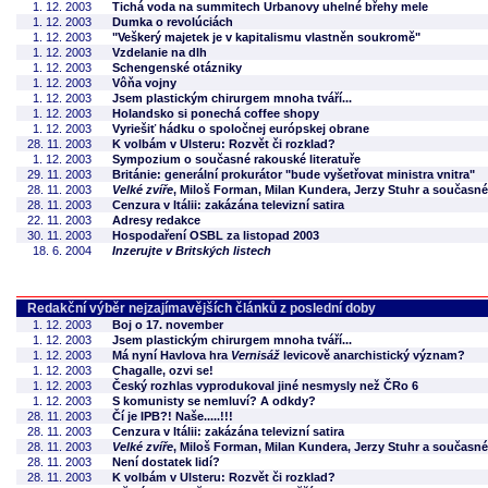
1. 12. 2003
Tichá voda na summitech Urbanovy uhelné břehy mele
1. 12. 2003
Dumka o revolúciách
1. 12. 2003
"Veškerý majetek je v kapitalismu vlastněn soukromě"
1. 12. 2003
Vzdelanie na dlh
1. 12. 2003
Schengenské otázniky
1. 12. 2003
Vôňa vojny
1. 12. 2003
Jsem plastickým chirurgem mnoha tváří...
1. 12. 2003
Holandsko si ponechá coffee shopy
1. 12. 2003
Vyriešiť hádku o spoločnej európskej obrane
28. 11. 2003
K volbám v Ulsteru: Rozvět či rozklad?
1. 12. 2003
Sympozium o současné rakouské literatuře
29. 11. 2003
Británie: generální prokurátor "bude vyšetřovat ministra vnitra"
28. 11. 2003
Velké zvíře
, Miloš Forman, Milan Kundera, Jerzy Stuhr a současn
28. 11. 2003
Cenzura v Itálii: zakázána televizní satira
22. 11. 2003
Adresy redakce
30. 11. 2003
Hospodaření OSBL za listopad 2003
18. 6. 2004
Inzerujte v Britských listech
Redakční výběr nejzajímavějších článků z poslední doby
1. 12. 2003
Boj o 17. november
1. 12. 2003
Jsem plastickým chirurgem mnoha tváří...
1. 12. 2003
Má nyní Havlova hra
Vernisáž
levicově anarchistický význam?
1. 12. 2003
Chagalle, ozvi se!
1. 12. 2003
Český rozhlas vyprodukoval jiné nesmysly než ČRo 6
1. 12. 2003
S komunisty se nemluví? A odkdy?
28. 11. 2003
Čí je IPB?! Naše.....!!!
28. 11. 2003
Cenzura v Itálii: zakázána televizní satira
28. 11. 2003
Velké zvíře
, Miloš Forman, Milan Kundera, Jerzy Stuhr a současn
28. 11. 2003
Není dostatek lidí?
28. 11. 2003
K volbám v Ulsteru: Rozvět či rozklad?