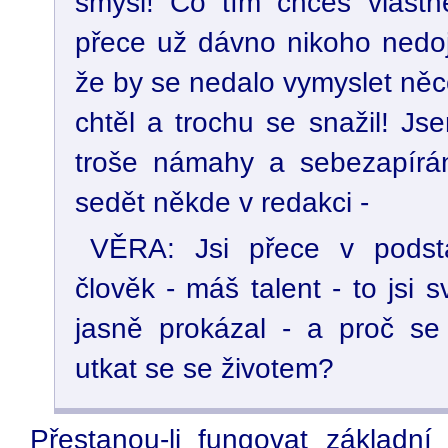
smysl! Co tím chceš vlastn
přece už dávno nikoho nedojí
že by se nedalo vymyslet něc
chtěl a trochu se snažil! Js
troše námahy a sebezapírán
sedět někde v redakci -
VĚRA: Jsi přece v podsta
člověk - máš talent - to jsi
jasně prokázal - a proč se
utkat se se životem?
Přestanou-li fungovat základní