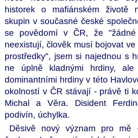
historek o mafiánském životě n
skupin v současné české společno
se povědomí v ČR, že "žádné 
neexistují, člověk musí bojovat v
prostředky", jsem si najednou s h
ne úplně kladnými hrdiny, al
dominantními hrdiny v této Havlov
okolností v ČR stávají - právě ti k
Michal a Věra. Disident Ferdi
podivín, úchylka.
Děsivě nový význam pro mě - 