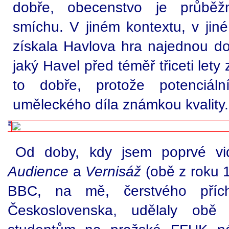
dobře, obecenstvo je průběž
smíchu. V jiném kontextu, v jin
získala Havlova hra najednou do
jaký Havel před téměř třiceti let
to dobře, protože potenciál
uměleckého díla známkou kvality.
Od doby, kdy jsem poprvé vid
Audience
a
Vernisáž
(obě z roku 1
BBC, na mě, čerstvého přích
Československa, udělaly obě