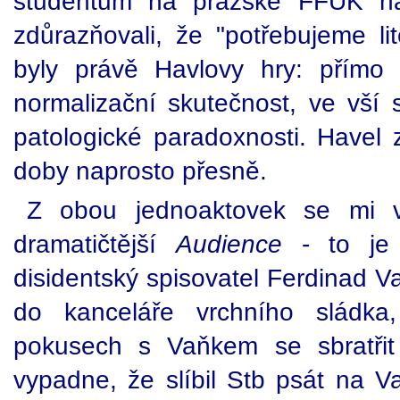
studentům na pražské FFUK nám
zdůrazňovali, že "potřebujeme lit
byly právě Havlovy hry: přímo
normalizační skutečnost, ve vší s
patologické paradoxnosti. Havel z
doby naprosto přesně.
Z obou jednoaktovek se mi v
dramatičtější
Audience
- to je 
disidentský spisovatel Ferdinad V
do kanceláře vrchního sládk
pokusech s Vaňkem se sbratřit 
vypadne, že slíbil Stb psát na V