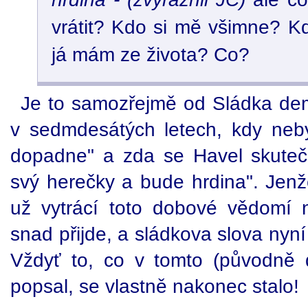
vrátit? Kdo si mě všimne? K
já mám ze života? Co?
Je to samozřejmě od Sládka demag
v sedmdesátých letech, kdy neby
dopadne" a zda se Havel skuteč
svý herečky a bude hrdina". Jen
už vytrácí toto dobové vědomí n
snad přijde, a sládkova slova nyní
Vždyť to, co v tomto (původně
popsal, se vlastně nakonec stalo!