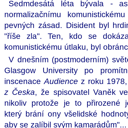
Sedmdesátá léta bývala - as
normalizačnímu komunistickém
pevných zásad. Disident byl hrdi
"říše zla". Ten, kdo se dokáza
komunistickému útlaku, byl obránc
V dnešním (postmoderním) světě 
Glasgow University po promítnu
inscenace
Audience
z roku 1978, 
z Česka
, že spisovatel Vaněk ve
nikoliv protože je to přirozené 
který brání ony všelidské hodnoty
aby se zalíbil svým kamarádům"...