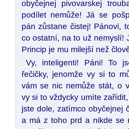
obyčejnej pivovarskej trou
podílet nemůže! Já se pošp
pán zůstane čistej! Pánovi, t
co ostatní, na to už nemyslí! 
Princip je mu milejší než člově
Vy, inteligenti! Páni! To 
řečičky, jenomže vy si to mů
vám se nic nemůže stát, o v
vy si to vždycky umíte zařídit,
jste dole, zatímco obyčejnej 
a má z toho prd a nikde se 