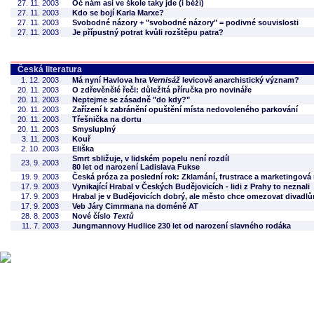
27. 11. 2003
Oč nám asi ve škole taky jde (i běží)
27. 11. 2003
Kdo se bojí Karla Marxe?
27. 11. 2003
Svobodné názory + "svobodné názory" = podivné souvislosti
27. 11. 2003
Je přípustný potrat kvůli rozštěpu patra?
Česká literatura
1. 12. 2003
Má nyní Havlova hra
Vernisáž
levicově anarchistický význam?
20. 11. 2003
O zdřevěnělé řeči: důležitá příručka pro novináře
20. 11. 2003
Neptejme se zásadně "do kdy?"
20. 11. 2003
Zařízení k zabránění opuštění místa nedovoleného parkování
20. 11. 2003
Třešnička na dortu
20. 11. 2003
Smysluplný
3. 11. 2003
Kouř
2. 10. 2003
Eliška
Smrt sbližuje, v lidském popelu není rozdíl
23. 9. 2003
80 let od narození Ladislava Fukse
19. 9. 2003
Česká próza za poslední rok: Zklamání, frustrace a marketingová
17. 9. 2003
Vynikající Hrabal v Českých Budějovicích - lidi z Prahy to neznali
17. 9. 2003
Hrabal je v Budějovicích dobrý, ale město chce omezovat divadl
17. 9. 2003
Veb Járy Cimrmana na doméně AT
28. 8. 2003
Nové číslo
Textů
11. 7. 2003
Jungmannovy Hudlice 230 let od narození slavného rodáka