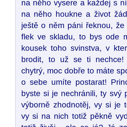
na něho vysere a každej s n
na něho houkne a život žá
ještě o něm páni řeknou, že 
flek ve skladu, to bys ode m
kousek toho svinstva, v kt
brodit, to už se ti nechce!
chytrý, moc dobře to máte sp
o sebe umíte postarat! Princ
byste si je nechránili, ty svý 
výborně zhodnotěj, vy si je 
vy si na nich totiž pěkně vyd