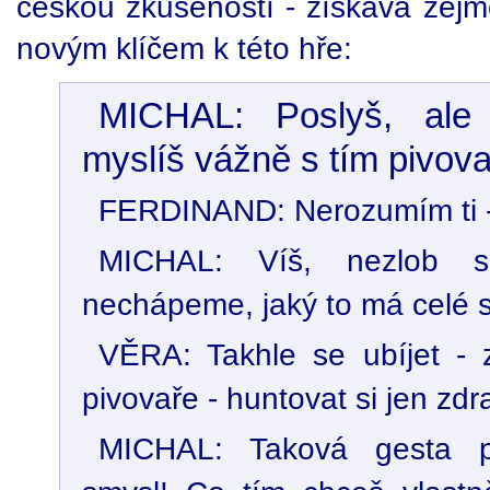
českou zkušeností - získává zejm
novým klíčem k této hře:
MICHAL: Poslyš, ale
myslíš vážně s tím pivov
FERDINAND: Nerozumím ti 
MICHAL: Víš, nezlob s
nechápeme, jaký to má celé s
VĚRA: Takhle se ubíjet -
pivovaře - huntovat si jen zdra
MICHAL: Taková gesta p