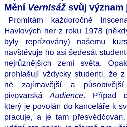
Mění
Vernisáž
svůj význam j
Promítám každoročně inscen
Havlových her z roku 1978 (něk
byly reprízovány) našemu kur
navštěvuje ho asi šedesát student
nejrůznějších zemí světa. Opa
prohlašují vždycky studenti, že 
ně zajímavější a působivěj
pivovarská
Audience
. Případ d
který je povolán do kanceláře k s
pracuje, a je tam přesvědčován,