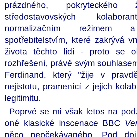
prázdného, pokryteckého ž
středostavovských kolabo
normalizačním režimem 
spotřebitelstvím, které zakrývá vn
života těchto lidí - proto se 
rozhřešení, právě svým souhlasem
Ferdinand, který "žije v pravdě"
nejistotu, pramenící z jejich kolab
legitimitu.
Poprvé se mi však letos na pod
oné klasické inscenace BBC
Ve
něco neočekávaného. Pod doj