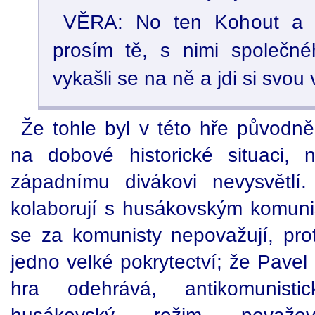
VĚRA: No ten Kohout a t
prosím tě, s nimi společn
vykašli se na ně a jdi si svou 
Že tohle byl v této hře původně
na dobové historické situaci,
západnímu divákovi nevysvětlí
kolaborují s husákovským komuni
se za komunisty nepovažují, prot
jedno velké pokrytectví; že Pavel
hra odehrává, antikomunisti