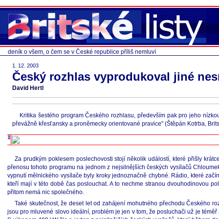
deník o všem, o čem se v České republice příliš nemluví
1. 12. 2003
Český rozhlas vyprodukoval jiné ne
David Hertl
Kritika šestého program Českého rozhlasu, především pak pro jeho nízkou 
převážně křesťansky a proněmecky orientované pravice" (Štěpán Kotrba, Britské
Za prudkým poklesem poslechovosti stojí několik událostí, které přišly kr
přenosu tohoto programu na jednom z nejsilnějších českých vysílačů Chloume
vypnutí mělnického vysílače byly kroky jednoznačně chybné. Rádio, které začín
kteří mají v této době čas poslouchat. A to nechme stranou dvouhodinovou po
přitom nemá nic společného.
Také skutečnost, že deset let od zahájení mohutného přechodu Českého rozh
jsou pro mluvené slovo ideální, problém je jen v tom, že posluchači už je téměř n