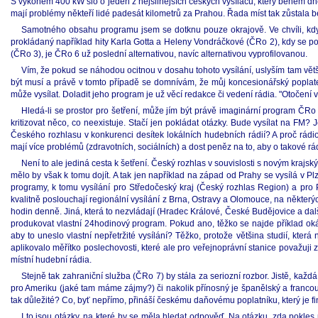
S výkonem 400 kW šlo o jeden z nejsilnějších českých vysílačů, který během dn
mají problémy někteří lidé padesát kilometrů za Prahou. Řada míst tak zůstala b
Samotného obsahu programu jsem se dotknu pouze okrajově. Ve chvíli, kdy o
prokládaný například hity Karla Gotta a Heleny Vondráčkové (ČRo 2), kdy se po
(ČRo 3), je ČRo 6 už poslední alternativou, navíc alternativou vyprofilovanou.
Vím, že pokud se náhodou ocitnou v dosahu tohoto vysílání, uslyším tam vět
být musí a právě v tomto případě se domnívám, že můj koncesionářský poplatek
může vysílat. Doladit jeho program je už věcí redakce či vedení rádia. "Otočení
Hledá-li se prostor pro šetření, může jím být právě imaginární program ČRo 
kritizovat něco, co neexistuje. Stačí jen pokládat otázky. Bude vysílat na FM?
Českého rozhlasu v konkurenci desítek lokálních hudebních rádií? A proč rádi
mají více problémů (zdravotních, sociálních) a dost peněz na to, aby o takové 
Není to ale jediná cesta k šetření. Český rozhlas v souvislosti s novým krajs
mělo by však k tomu dojít. A tak jen například na západ od Prahy se vysílá v P
programy, k tomu vysílání pro Středočeský kraj (Český rozhlas Region) a pro
kvalitně poslouchají regionální vysílání z Brna, Ostravy a Olomouce, na některý
hodin denně. Jiná, která to nezvládají (Hradec Králové, České Budějovice a da
produkovat vlastní 24hodinový program. Pokud ano, těžko se najde příklad okáz
aby to uneslo vlastní nepřetržité vysílání? Těžko, protože většina studií, kter
aplikovalo měřítko poslechovosti, které ale pro veřejnoprávní stanice považuji z
místní hudební rádia.
Stejně tak zahraniční služba (ČRo 7) by stála za seriozní rozbor. Jistě, kaž
pro Ameriku (jaké tam máme zájmy?) či nakolik přínosný je španělský a franco
tak důležité? Co, byť nepřímo, přináší českému daňovému poplatníku, který je f
I to jsou otázky, na které by se měla hledat odpověď. Na otázku, zda pokles