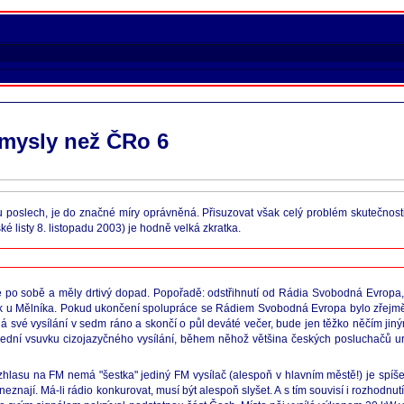
smysly než ČRo 6
poslech, je do značné míry oprávněná. Přisuzovat však celý problém skutečnosti,
 listy 8. listopadu 2003) je hodně velká zkratka.
átce po sobě a měly drtivý dopad. Popořadě: odstřihnutí od Rádia Svobodná Evropa
k u Mělníka. Pokud ukončení spolupráce se Rádiem Svobodná Evropa bylo zřejmě 
á své vysílání v sedm ráno a skončí o půl deváté večer, bude jen těžko něčím jiný
lední vsuvku cizojazyčného vysílání, během něhož většina českých posluchačů ur
lasu na FM nemá "šestka" jediný FM vysílač (alespoň v hlavním městě!) je spíše 
eznají. Má-li rádio konkurovat, musí být alespoň slyšet. A s tím souvisí i rozhodnut