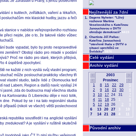
ysílač ze Zbraslavi u Prahy, s jehož poslechem
ní o kutilech, zvířátkách, vaření a lékařích,
í posluchačům mix klasické hudby, jazzu a řeči
ová stanice v nabídce veřejnoprávního rozhlasu
 přeci nejde, jde o to, že takové rádio vůbec
sluchačů.
lání bude vypadat, bylo by proto nespravedlivé
dními zeměmi? Obstojí rádio pro mladé v podání
Celé vydání
vá? Proč ne rádio pro staré, kterých přibývá,
 ČRo 4 úspěšně zpochybní.
Archiv vydání
tě ne každé z nich vysílá svůj vlastní program;
osluchač může poslouchat prakticky všechny tři
t vlastní studio, takže lidé z Olomoucka teď
tí nad Labem, Region a další) navíc vysílají 24
ení jasné, zda do budoucna mají všechna studia
na Karlovarsku či Liberecku děje v noci tolik,
em dne. Pokud by se i na tato regionální studia
dě případů (nikoli ve všech!) větší poslechovost
ská republika soustředit i na anglické vysílání
 zredukovat? A je vysílání v ruštině skutečně
Původní archiv
yž (podobně jako ČT 2) plní službu veřejnosti,