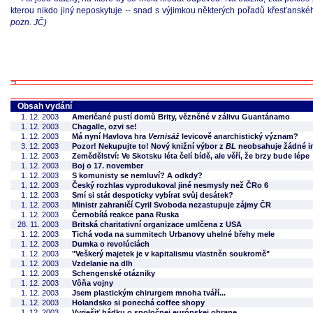
kterou nikdo jiný neposkytuje -- snad s výjimkou některých pořadů křesťansk
pozn. JČ)
Obsah vydání
1. 12. 2003
Američané pustí domů Brity, vězněné v zálivu Guantánamo
1. 12. 2003
Chagalle, ozvi se!
1. 12. 2003
Má nyní Havlova hra
Vernisáž
levicově anarchistický význam?
3. 12. 2003
Pozor! Nekupujte to! Nový knižní výbor z
BL
neobsahuje žádné in
1. 12. 2003
Zemědělství: Ve Skotsku léta čelí bídě, ale věří, že brzy bude lépe
1. 12. 2003
Boj o 17. november
1. 12. 2003
S komunisty se nemluví? A odkdy?
1. 12. 2003
Český rozhlas vyprodukoval jiné nesmysly než ČRo 6
1. 12. 2003
Smí si stát despoticky vybírat svůj desátek?
1. 12. 2003
Ministr zahraničí Cyril Svoboda nezastupuje zájmy ČR
1. 12. 2003
Černobílá reakce pana Ruska
28. 11. 2003
Britská charitativní organizace umlčena z USA
1. 12. 2003
Tichá voda na summitech Urbanovy uhelné břehy mele
1. 12. 2003
Dumka o revolúciách
1. 12. 2003
"Veškerý majetek je v kapitalismu vlastněn soukromě"
1. 12. 2003
Vzdelanie na dlh
1. 12. 2003
Schengenské otázniky
1. 12. 2003
Vôňa vojny
1. 12. 2003
Jsem plastickým chirurgem mnoha tváří...
1. 12. 2003
Holandsko si ponechá coffee shopy
1. 12. 2003
Vyriešiť hádku o spoločnej európskej obrane