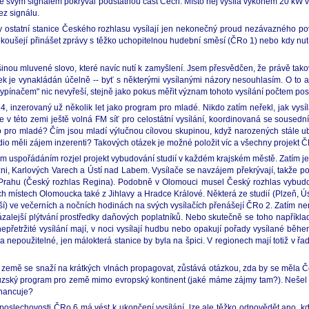
e svým signálem pokrýval podstatnou část Čech. Místo něj vysílá výkonem 20 kW v
ez signálu.
statní stanice Českého rozhlasu vysílají jen nekonečný proud nezávazného povídá
koušejí přinášet zprávy s těžko uchopitelnou hudební směsí (ČRo 1) nebo kdy nut
šinou mluvené slovo, které navíc nutí k zamyšlení. Jsem přesvědčen, že právě tak
 je vynakládán účelně -- byť s některými vysílanými názory nesouhlasím. O to ale
 vypínačem" nic nevyřeší, stejně jako pokus měřit význam tohoto vysílání počtem po
4, inzerovaný už několik let jako program pro mladé. Nikdo zatím neřekl, jak vysí
 Je v této zemi ještě volná FM síť pro celostátní vysílání, koordinovaná se souse
o pro mladé? Čím jsou mladí výlučnou cílovou skupinou, když narozených stále ubý
rádio měli zájem inzerenti? Takových otázek je možné položit víc a všechny projekt
kým uspořádáním rozjel projekt vybudování studií v každém krajském městě. Zatím ješ
lzni, Karlových Varech a Ústí nad Labem. Vysílače se navzájem překrývají, takže p
 Prahu (Český rozhlas Regina). Podobně v Olomouci musel Český rozhlas vybudova
ch místech Olomoucka také z Jihlavy a Hradce Králové. Některá ze studií (Plzeň, Ús
lší) ve večerních a nočních hodinách na svých vysílačích přenášejí ČRo 2. Zatím n
alejší plýtvání prostředky daňových poplatníků. Nebo skutečně se toho například 
á nepřetržité vysílání mají, v noci vysílají hudbu nebo opakují pořady vysílané běh
a nepoužitelné, jen málokterá stanice by byla na špici. V regionech mají totiž v řa
dá země se snaží na krátkých vlnách propagovat, zůstává otázkou, zda by se měla Če
uzský program pro země mimo evropský kontinent (jaké máme zájmy tam?). Nešel by
inancuje?
 poslechovosti ČRo 6 má vést k ukončení vysílání, lze ale těžko odpovědět ano, kd