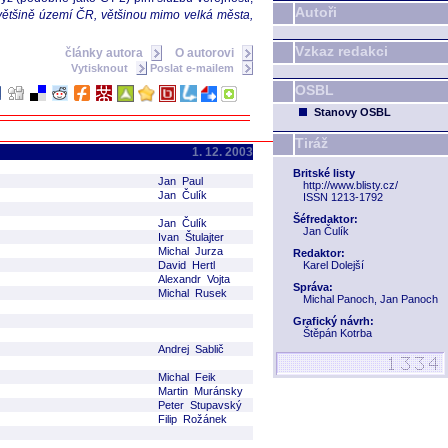
Autoři
 většině území ČR, většinou mimo velká města,
Vzkaz redakci
články autora
O autorovi
Vytisknout
Poslat e-mailem
OSBL
Stanovy OSBL
Tiráž
1. 12. 2003
Britské listy
Jan Paul
http://www.blisty.cz/
Jan Čulík
ISSN 1213-1792
Šéfredaktor:
Jan Čulík
Jan Čulík
Ivan Štulajter
Michal Jurza
Redaktor:
David Hertl
Karel Dolejší
Alexandr Vojta
Správa:
Michal Rusek
Michal Panoch, Jan Panoch
Grafický návrh:
Štěpán Kotrba
Andrej Sablič
Michal Feik
Martin Muránsky
Peter Stupavský
Filip Rožánek