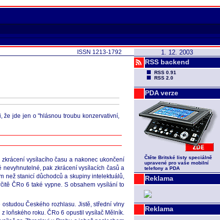
ISSN 1213-1792
1. 12. 2003
RSS backend
RSS 0.91
RSS 2.0
PDA verze
 že jde jen o "hlásnou troubu konzervativní,
Čtěte Britské listy speciálně
, zkrácení vysílacího času a nakonec ukončení
upravené pro vaše mobilní
nevyhnutelné, pak zkrácení vysílacích časů a
telefony a PDA
m než stanicí důchodců a skupiny intelektuálů,
Reklama
čitě ČRo 6 také vypne. S obsahem vysílání to
ostudou Českého rozhlasu. Jistě, střední vlny
Reklama
í z loňského roku. ČRo 6 opustil vysílač Mělník.