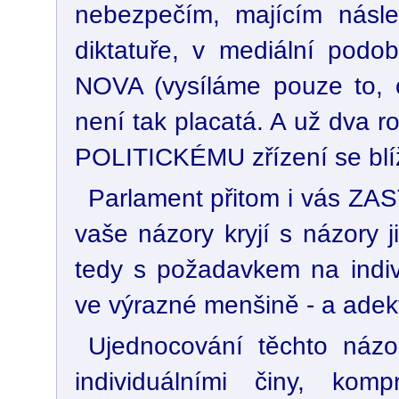
nebezpečím, majícím násle
diktatuře, v mediální podob
NOVA (vysíláme pouze to, c
není tak placatá. A už dva 
POLITICKÉMU zřízení se blíž
Parlament přitom i vás ZA
vaše názory kryjí s názory j
tedy s požadavkem na individ
ve výrazné menšině - a adek
Ujednocování těchto názor
individuálními činy, ko