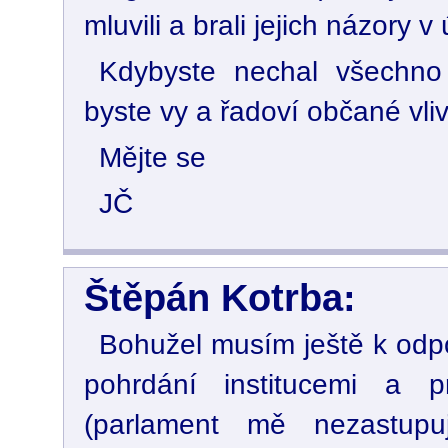
mluvili a brali jejich názory v
Kdybyste nechal všechno
byste vy a řadoví občané vli
Mějte se
JČ
Štěpán Kotrba:
Bohužel musím ještě k odpo
pohrdání institucemi a pr
(parlament mě nezastupuj