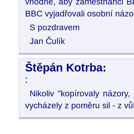
vhodné, aby zaměstnanci BBC
BBC vyjadřovali osobní názor
S pozdravem
Jan Čulík
Štěpán Kotrba:
:
Nikoliv "kopírovaly názory,
vycházely z poměru sil - z v