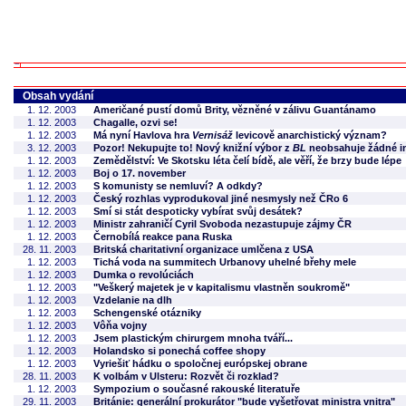
Obsah vydání
1. 12. 2003
Američané pustí domů Brity, vězněné v zálivu Guantánamo
1. 12. 2003
Chagalle, ozvi se!
1. 12. 2003
Má nyní Havlova hra
Vernisáž
levicově anarchistický význam?
3. 12. 2003
Pozor! Nekupujte to! Nový knižní výbor z
BL
neobsahuje žádné in
1. 12. 2003
Zemědělství: Ve Skotsku léta čelí bídě, ale věří, že brzy bude lépe
1. 12. 2003
Boj o 17. november
1. 12. 2003
S komunisty se nemluví? A odkdy?
1. 12. 2003
Český rozhlas vyprodukoval jiné nesmysly než ČRo 6
1. 12. 2003
Smí si stát despoticky vybírat svůj desátek?
1. 12. 2003
Ministr zahraničí Cyril Svoboda nezastupuje zájmy ČR
1. 12. 2003
Černobílá reakce pana Ruska
28. 11. 2003
Britská charitativní organizace umlčena z USA
1. 12. 2003
Tichá voda na summitech Urbanovy uhelné břehy mele
1. 12. 2003
Dumka o revolúciách
1. 12. 2003
"Veškerý majetek je v kapitalismu vlastněn soukromě"
1. 12. 2003
Vzdelanie na dlh
1. 12. 2003
Schengenské otázniky
1. 12. 2003
Vôňa vojny
1. 12. 2003
Jsem plastickým chirurgem mnoha tváří...
1. 12. 2003
Holandsko si ponechá coffee shopy
1. 12. 2003
Vyriešiť hádku o spoločnej európskej obrane
28. 11. 2003
K volbám v Ulsteru: Rozvět či rozklad?
1. 12. 2003
Sympozium o současné rakouské literatuře
29. 11. 2003
Británie: generální prokurátor "bude vyšetřovat ministra vnitra"