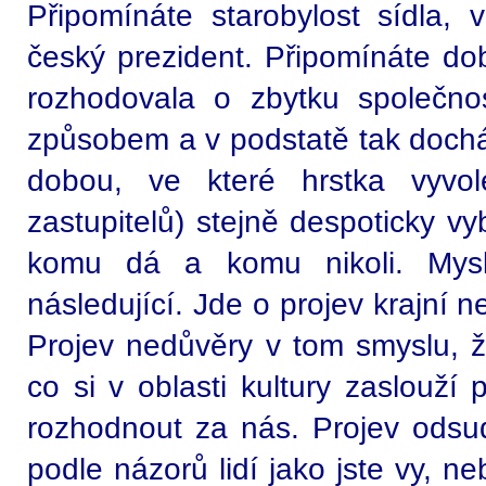
Připomínáte starobylost sídla,
český prezident. Připomínáte do
rozhodovala o zbytku společno
způsobem a v podstatě tak dochá
dobou, ve které hrstka vyvol
zastupitelů) stejně despoticky vy
komu dá a komu nikoli. Mysl
následující. Jde o projev krajní n
Projev nedůvěry v tom smyslu, 
co si v oblasti kultury zaslouž
rozhodnout za nás. Projev odsudk
podle názorů lidí jako jste vy, n