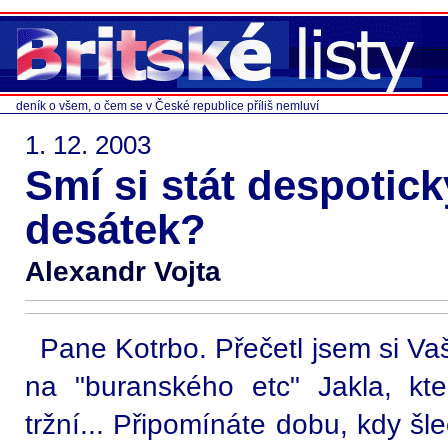
deník o všem, o čem se v České republice příliš nemluví
1. 12. 2003
Smí si stát despotick
desátek?
Alexandr Vojta
Pane Kotrbo. Přečetl jsem si V
na "buranského etc" Jakla, kt
tržní... Připomínáte dobu, kdy š