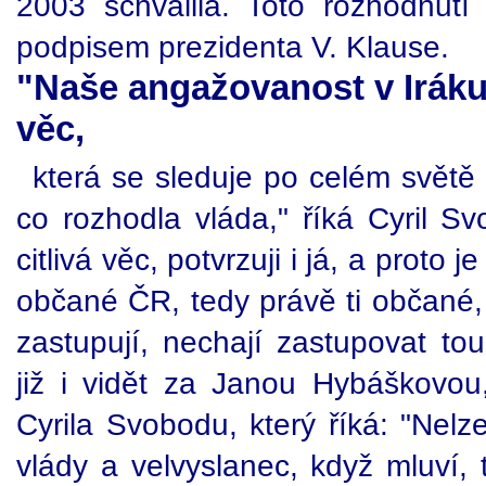
2003 schválila. Toto rozhodnutí
podpisem prezidenta V. Klause.
"Naše angažovanost v Iráku j
věc,
která se sleduje po celém světě 
co rozhodla vláda," říká Cyril S
citlivá věc, potvrzuji i já, a proto 
občané ČR, tedy právě ti občané, 
zastupují, nechají zastupovat to
již i vidět za Janou Hybáškovo
Cyrila Svobodu, který říká: "Nel
vlády a velvyslanec, když mluví, 