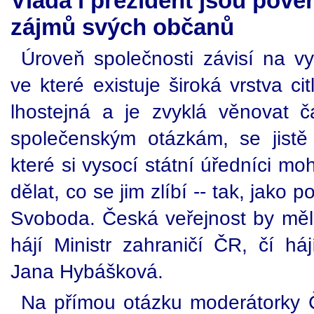
Vláda i prezident jsou pově
zájmů svých občanů
Úroveň společnosti závisí na vy
ve které existuje široká vrstva cit
lhostejná a je zvyklá věnovat 
společenským otázkám, se jistě
které si vysocí státní úředníci m
dělat, co se jim zlíbí -- tak, jako
Svoboda. Česká veřejnost by měla
hájí Ministr zahraničí ČR, čí há
Jana Hybášková.
Na přímou otázku moderátorky 