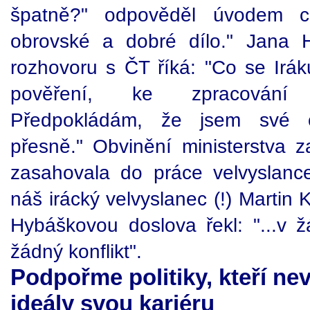
špatně?" odpověděl úvodem c
obrovské a dobré dílo." Jana 
rozhovoru s ČT říká: "Co se Iráku
pověření, ke zpracování té
Předpokládám, že jsem své ofi
přesně." Obvinění ministerstva z
zasahovala do práce velvyslanc
náš irácký velvyslanec (!) Martin 
Hybáškovou doslova řekl: "...v
žádný konflikt".
Podpořme politiky, kteří nev
ideály svou kariéru