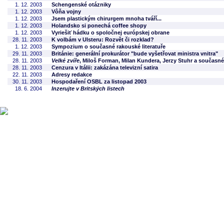
1. 12. 2003
Schengenské otázniky
1. 12. 2003
Vôňa vojny
1. 12. 2003
Jsem plastickým chirurgem mnoha tváří...
1. 12. 2003
Holandsko si ponechá coffee shopy
1. 12. 2003
Vyriešiť hádku o spoločnej európskej obrane
28. 11. 2003
K volbám v Ulsteru: Rozvět či rozklad?
1. 12. 2003
Sympozium o současné rakouské literatuře
29. 11. 2003
Británie: generální prokurátor "bude vyšetřovat ministra vnitra"
28. 11. 2003
Velké zvíře
, Miloš Forman, Milan Kundera, Jerzy Stuhr a současn
28. 11. 2003
Cenzura v Itálii: zakázána televizní satira
22. 11. 2003
Adresy redakce
30. 11. 2003
Hospodaření OSBL za listopad 2003
18. 6. 2004
Inzerujte v Britských listech