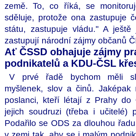
země. To, co říká, se monitoru
sděluje, protože ona zastupuje č
státu, zastupuje vládu." A ještě
zastupují národní zájmy občanů Č
Ať ČSSD obhajuje zájmy pr
podnikatelů a KDU-ČSL kře
V prvé řadě bychom měli sl
myšlenek, slov a činů. Jaképak m
poslanci, kteří létají z Prahy do
jejich soudruzi (třeba i učitelé)
Podařilo se ODS za dlouhou řadu 
v zemi tak, aby se i malým podni