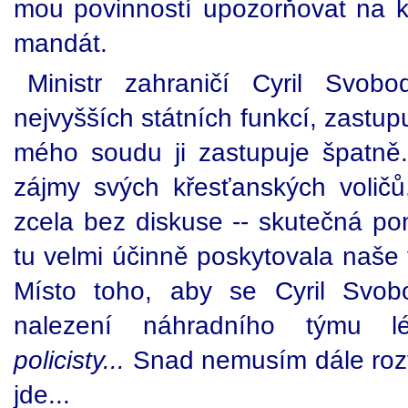
mou povinností upozorňovat na k
mandát.
Ministr zahraničí Cyril Svob
nejvyšších státních funkcí, zastup
mého soudu ji zastupuje špatně
zájmy svých křesťanských voličů
zcela bez diskuse -- skutečná po
tu velmi účinně poskytovala naše
Místo toho, aby se Cyril Svo
nalezení náhradního týmu 
policisty...
Snad nemusím dále rozv
jde...