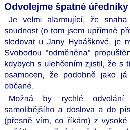
Odvolejme špatné úředníky
Je velmi alarmující, že snaha
soudnost (o tom jsem upřímně p
sledovat u Jany Hybáškové, je mi
Svobodou "odměněna" propuštění
kdybych s ulehčením zjistil, že s
osamocen, že podobně jako já vn
občané.
Možná by rychlé odvolání
samolibějšího a doslova a do pís
(přesně vím, co říkám) z vysoké 