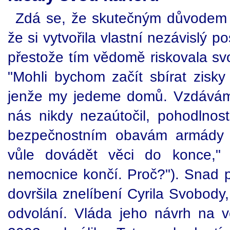
Zdá se, že skutečným důvodem 
že si vytvořila vlastní nezávislý po
přestože tím vědomě riskovala svoj
"Mohli bychom začít sbírat zisky 
jenže my jedeme domů. Vzdáváme s
nás nikdy nezaútočil, pohodlnost
bezpečnostním obavám armády a 
vůle dovádět věci do konce,"
nemocnice končí. Proč?"). Snad pr
dovršila znelíbení Cyrila Svobody,
odvolání. Vláda jeho návrh na 