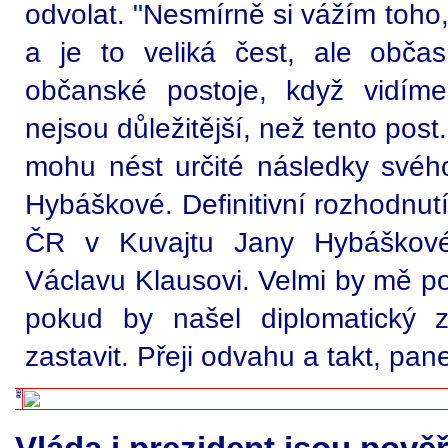
odvolat. "Nesmírně si vážím toho
a je to veliká čest, ale obča
občanské postoje, když vidíme
nejsou důležitější, než tento post
mohu nést určité následky svého 
Hybáškové. Definitivní rozhodnut
ČR v Kuvajtu Jany Hybáškové
Václavu Klausovi. Velmi by mě pot
pokud by našel diplomatický z
zastavit. Přeji odvahu a takt, pan