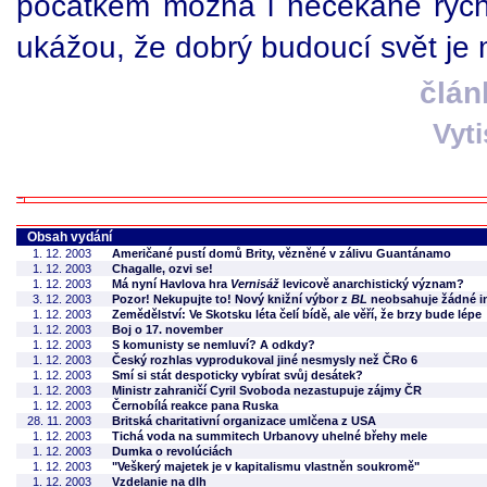
počátkem možná i nečekaně rych
ukážou, že dobrý budoucí svět je
člán
Vyt
Obsah vydání
1. 12. 2003
Američané pustí domů Brity, vězněné v zálivu Guantánamo
1. 12. 2003
Chagalle, ozvi se!
1. 12. 2003
Má nyní Havlova hra
Vernisáž
levicově anarchistický význam?
3. 12. 2003
Pozor! Nekupujte to! Nový knižní výbor z
BL
neobsahuje žádné in
1. 12. 2003
Zemědělství: Ve Skotsku léta čelí bídě, ale věří, že brzy bude lépe
1. 12. 2003
Boj o 17. november
1. 12. 2003
S komunisty se nemluví? A odkdy?
1. 12. 2003
Český rozhlas vyprodukoval jiné nesmysly než ČRo 6
1. 12. 2003
Smí si stát despoticky vybírat svůj desátek?
1. 12. 2003
Ministr zahraničí Cyril Svoboda nezastupuje zájmy ČR
1. 12. 2003
Černobílá reakce pana Ruska
28. 11. 2003
Britská charitativní organizace umlčena z USA
1. 12. 2003
Tichá voda na summitech Urbanovy uhelné břehy mele
1. 12. 2003
Dumka o revolúciách
1. 12. 2003
"Veškerý majetek je v kapitalismu vlastněn soukromě"
1. 12. 2003
Vzdelanie na dlh