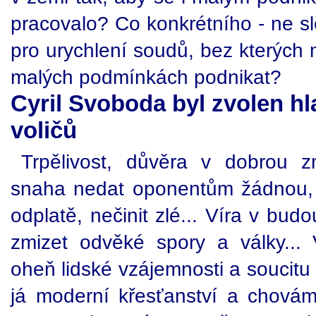
pracovalo? Co konkrétního - ne slo
pro urychlení soudů, bez kterých
malých podmínkách podnikat?
Cyril Svoboda byl zvolen h
voličů
Trpělivost, důvěra v dobrou 
snaha nedat oponentům žádnou,
odplatě, nečinit zlé... Víra v bu
zmizet odvěké spory a války...
oheň lidské vzájemnosti a soucitu
já moderní křesťanství a chovám-