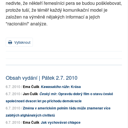
nedivte, že někteří řemeslníci pera se budou pošklebovat,
protože tuší, že téměř každý komunikační model je
založen na výměně nějakých informací a jejich
"racionální" analýze.
Vytisknout
Obsah vydání | Pátek 2.7. 2010
6.7. 2010 /
Ema Čulík
: Krása
Kawasakiho růže
6.7. 2010 /
Jan Čulík
: Opravdu dobrý film o stavu české
Český mír
společnosti dvacet let po příchodu demokracie
6.7. 2010 /
Změna v americkém polním řádu může znamenat více
zabitých afghánských civilistů
6.7. 2010 /
Ema Čulík
Jak vychovávat chlapce