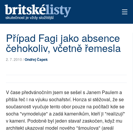
AKTUÁLNÍ VYDÁNÍ
Případ Fagi jako absence
čehokoliv, včetně řemesla
ARCHIV
TÉMATA
2. 7. 2010 /
Ondřej Čapek
AUTOŘI
PŘÍSPĚVKY NA PROVOZ
V čase předvánočním jsem se sešel s Janem Paulem a
přišla řeč i na výuku sochařství. Honza si stěžoval, že se
současnosti vyučuje tento obor pouze na počítači kde se
socha "vymodeluje" a zadá kameníkům, kteří ji "realizují"
v kameni. Podobně byl jeden stavař zaskočen, když mu
architekt ukazoval model nového "šmoulova" (areál