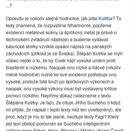
...?
Opravdu je cokoliv stejně hodnotné, jak
píše Kotrba
? To
tedy znamená, že rozpustíme filharmonie, popřeme
existenci metalové scény (a špičkový metal je právě o
technickém zvládnutí nástroje) a budeme vydávat
básnické sbírky vzniklé opsání nápisů na pánských
záchodcích (příklad je ze Švejka). Štěpán Kotrba se mýlí:
vůbec nejde o to, že by Cvek hájil vysoké umění proti
blasfémii a nízkému. Naopak ono nízké a lidové (nikoliv
méně hodnotné) nutně ke své existenci potřebuje ono
vysoké, protože lidé touží po špičkových výkonech a
naopak: ony vysoké výkony musí být vystaveny kritice
pomocí nízkého. Nepřímý důkaz nalezneme v textu
Štěpána Kotrby. Je fajn, že cituje Jiřího Suchého (i když
mi přijde, že napsal i lepší texty než ten uveřejněný), ale
proč, když je mu to tak jasné, necituje texty Fagi? Který
její text obstojí porovnán se Suchého inteligentním
výčtem jmen
Erben, Hora, Březina i Mácha / Karel Čapek