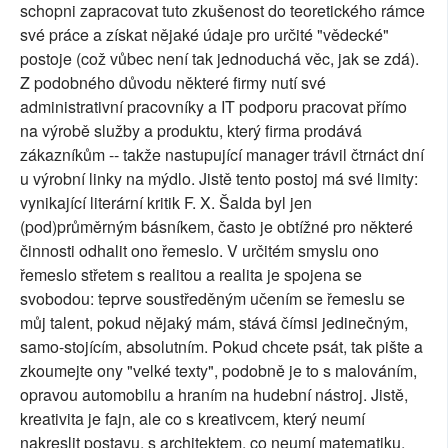
schopni zapracovat tuto zkušenost do teoretického rámce
své práce a získat nějaké údaje pro určité "vědecké"
postoje (což vůbec není tak jednoduchá věc, jak se zdá).
Z podobného důvodu některé firmy nutí své
administrativní pracovníky a IT podporu pracovat přímo
na výrobě služby a produktu, který firma prodává
zákazníkům -- takže nastupující manager trávil čtrnáct dní
u výrobní linky na mýdlo. Jistě tento postoj má své limity:
vynikající literární kritik F. X. Šalda byl jen
(pod)průměrným básníkem, často je obtížné pro některé
činnosti odhalit ono řemeslo. V určitém smyslu ono
řemeslo střetem s realitou a realita je spojena se
svobodou: teprve soustředěným učením se řemeslu se
můj talent, pokud nějaký mám, stává čímsi jedinečným,
samo-stojícím, absolutním. Pokud chcete psát, tak pište a
zkoumejte ony "velké texty", podobně je to s malováním,
opravou automobilu a hraním na hudební nástroj. Jistě,
kreativita je fajn, ale co s kreativcem, který neumí
nakreslit postavu, s architektem, co neumí matematiku,