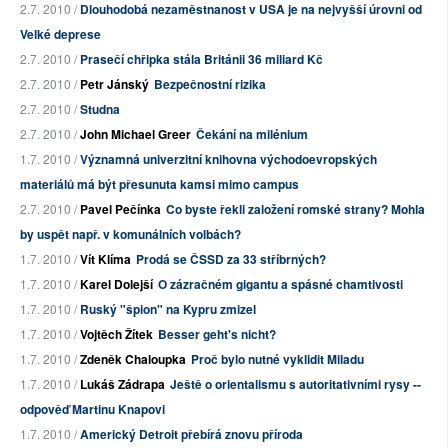
2.7. 2010 /
Dlouhodobá nezaměstnanost v USA je na nejvyšší úrovni od
Velké deprese
2.7. 2010 /
Prasečí chřipka stála Británii 36 miliard Kč
2.7. 2010 /
Petr Jánský
Bezpečnostní rizika
2.7. 2010 /
Studna
2.7. 2010 /
John Michael Greer
Čekání na milénium
1.7. 2010 /
Významná univerzitní knihovna východoevropských
materiálů má být přesunuta kamsi mimo campus
2.7. 2010 /
Pavel Pečínka
Co byste řekli založení romské strany? Mohla
by uspět např. v komunálních volbách?
1.7. 2010 /
Vít Klíma
Prodá se ČSSD za 33 stříbrných?
1.7. 2010 /
Karel Dolejší
O zázračném gigantu a spásné chamtivosti
1.7. 2010 /
Ruský "špion" na Kypru zmizel
1.7. 2010 /
Vojtěch Žítek
Besser geht's nicht?
1.7. 2010 /
Zdeněk Chaloupka
Proč bylo nutné vyklidit Miladu
1.7. 2010 /
Lukáš Zádrapa
Ještě o orientalismu s autoritativními rysy --
odpověď Martinu Knapovi
1.7. 2010 /
Americký Detroit přebírá znovu příroda