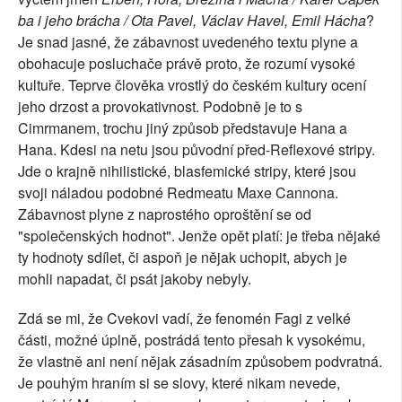
ba i jeho brácha / Ota Pavel, Václav Havel, Emil Hácha
?
Je snad jasné, že zábavnost uvedeného textu plyne a
obohacuje posluchače právě proto, že rozumí vysoké
kultuře. Teprve člověka vrostlý do českém kultury ocení
jeho drzost a provokativnost. Podobně je to s
Cimrmanem, trochu jiný způsob představuje Hana a
Hana. Kdesi na netu jsou původní před-Reflexové stripy.
Jde o krajně nihilistické, blasfemické stripy, které jsou
svoji náladou podobné Redmeatu Maxe Cannona.
Zábavnost plyne z naprostého oproštění se od
"společenských hodnot". Jenže opět platí: je třeba nějaké
ty hodnoty sdílet, či aspoň je nějak uchopit, abych je
mohli napadat, či psát jakoby nebyly.
Zdá se mi, že Cvekovi vadí, že fenomén Fagi z velké
části, možné úplně, postrádá tento přesah k vysokému,
že vlastně ani není nějak zásadním způsobem podvratná.
Je pouhým hraním si se slovy, které nikam nevede,