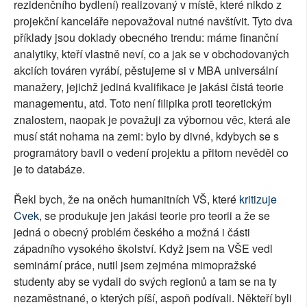
rezidenčního bydlení) realizovaný v místě, které nikdo z
projekční kanceláře nepovažoval nutné navštívit. Tyto dva
příklady jsou doklady obecného trendu: máme finanční
analytiky, kteří vlastně neví, co a jak se v obchodovaných
akciích továren vyrábí, pěstujeme si v MBA universální
manažery, jejichž jediná kvalifikace je jakási čistá teorie
managementu, atd. Toto není filipika proti teoretickým
znalostem, naopak je považuji za výbornou věc, která ale
musí stát nohama na zemi: bylo by divné, kdybych se s
programátory bavil o vedení projektu a přitom nevěděl co
je to databáze.
Řekl bych, že na oněch humanitních VŠ, které
kritizuje
Cvek
, se produkuje jen jakási teorie pro teorii a že se
jedná o obecný problém českého a možná i části
západního vysokého školství. Když jsem na VŠE vedl
seminární práce, nutil jsem zejména mimopražské
studenty aby se vydali do svých regionů a tam se na ty
nezaměstnané, o kterých píší, aspoň podívali. Někteří byli