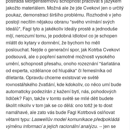
postrádá Morgensternovu schopnost pracovat s jazykem
jakožto materiálem. Možná ale že jde Cvekovi jen o určitý
poukaz, demonstraci širšího problému. Rozhodně v jeho
postoji necítím nějakou obranu "svého vnímání svých
ideálů", Fagi tyto a jakékoliv ideály prostě a jednoduše
míjí, nerozumí tomu, je podobná idiotovi co je schopen
mlátit do kytary v domnění, že bychom ho měli
poslouchat. Nejde o generační spor, jak Kotrba Cvekovi
podsouvá, ale o popření samotné možnosti vysokého
umění, schopnosti přesahu, onoho rozeznání "šarlatána
od experta, vzdělance od hlupáka" či řemeslníka od
diletanta. Opravdu chceme existovat ve světě
rovnostářského žvatlání, kde kdokoliv, co něco umí bude
automaticky podezírán z kažení bytí, nás, pohodových
lidiček? Fajn, takže v tomto světě se milé děti budete
školit nikoliv v tom jak se co dělá: ono totiž je to dost
namáhavé, ale zato vás bude Fagi Kotrbová oslňovat
větami typu:
Laswellův model komunikace předpokládá
výměnu informací a jejich racionální analýzu.
-- jen se