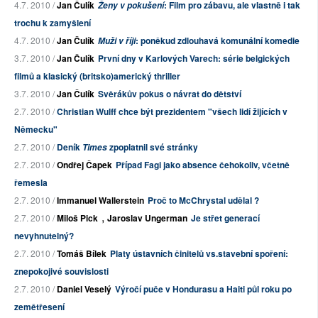
4.7. 2010 /
Jan Čulík
: Film pro zábavu, ale vlastně i tak
Ženy v pokušení
trochu k zamyšlení
4.7. 2010 /
Jan Čulík
: poněkud zdlouhavá komunální komedie
Muži v říji
3.7. 2010 /
Jan Čulík
První dny v Karlových Varech: série belgických
filmů a klasický (britsko)americký thriller
3.7. 2010 /
Jan Čulík
Svěrákův pokus o návrat do dětství
2.7. 2010 /
Christian Wulff chce být prezidentem "všech lidí žijících v
Německu"
2.7. 2010 /
Deník
zpoplatnil své stránky
Times
2.7. 2010 /
Ondřej Čapek
Případ Fagi jako absence čehokoliv, včetně
řemesla
2.7. 2010 /
Immanuel Wallerstein
Proč to McChrystal udělal ?
,
2.7. 2010 /
Miloš Pick
Jaroslav Ungerman
Je střet generací
nevyhnutelný?
2.7. 2010 /
Tomáš Bílek
Platy ústavních činitelů vs.stavební spoření:
znepokojivé souvislosti
2.7. 2010 /
Daniel Veselý
Výročí puče v Hondurasu a Haiti půl roku po
zemětřesení