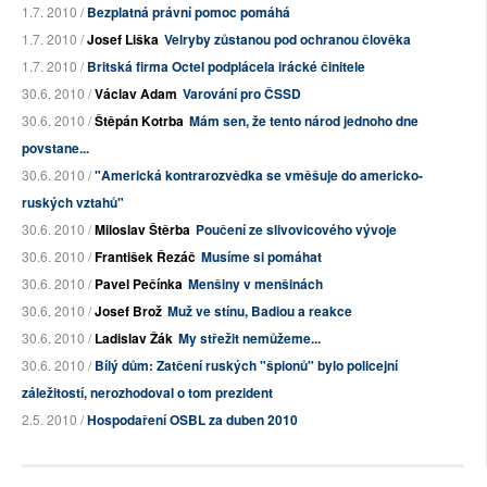
1.7. 2010 /
Bezplatná právní pomoc pomáhá
1.7. 2010 /
Josef Liška
Velryby zůstanou pod ochranou člověka
1.7. 2010 /
Britská firma Octel podplácela irácké činitele
30.6. 2010 /
Václav Adam
Varování pro ČSSD
30.6. 2010 /
Štěpán Kotrba
Mám sen, že tento národ jednoho dne
povstane...
30.6. 2010 /
"Americká kontrarozvědka se vměšuje do americko-
ruských vztahů"
30.6. 2010 /
Miloslav Štěrba
Poučení ze slivovicového vývoje
30.6. 2010 /
František Řezáč
Musíme si pomáhat
30.6. 2010 /
Pavel Pečínka
Menšiny v menšinách
30.6. 2010 /
Josef Brož
Muž ve stínu, Badiou a reakce
30.6. 2010 /
Ladislav Žák
My střežit nemůžeme...
30.6. 2010 /
Bílý dům: Zatčení ruských "špionů" bylo policejní
záležitostí, nerozhodoval o tom prezident
2.5. 2010 /
Hospodaření OSBL za duben 2010