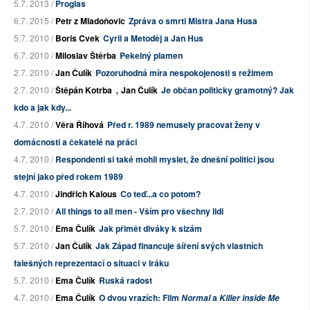
5.7. 2013 /
Proglas
6.7. 2015 /
Petr z Mladoňovic
Zpráva o smrti Mistra Jana Husa
5.7. 2010 /
Boris Cvek
Cyril a Metoděj a Jan Hus
6.7. 2010 /
Miloslav Štěrba
Pekelný plamen
2.7. 2010 /
Jan Čulík
Pozoruhodná míra nespokojenosti s režimem
,
2.7. 2010 /
Štěpán Kotrba
Jan Čulík
Je občan politicky gramotný? Jak
kdo a jak kdy...
4.7. 2010 /
Věra Říhová
Před r. 1989 nemusely pracovat ženy v
domácnosti a čekatelé na práci
4.7. 2010 /
Respondenti si také mohli myslet, že dnešní politici jsou
stejní jako před rokem 1989
4.7. 2010 /
Jindřich Kalous
Co teď...a co potom?
2.7. 2010 /
All things to all men - Vším pro všechny lidi
5.7. 2010 /
Ema Čulík
Jak přimět diváky k slzám
5.7. 2010 /
Jan Čulík
Jak Západ financuje šíření svých vlastních
falešných reprezentací o situaci v Iráku
5.7. 2010 /
Ema Čulík
Ruská radost
4.7. 2010 /
Ema Čulík
O dvou vrazích: Film
a
Normal
Killer inside Me