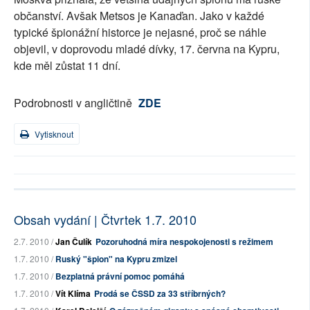
občanství. Avšak Metsos je Kanaďan. Jako v každé
typické špionážní historce je nejasné, proč se náhle
objevil, v doprovodu mladé dívky, 17. června na Kypru,
kde měl zůstat 11 dní.
Podrobnosti v angličtině
ZDE
Vytisknout
Obsah vydání | Čtvrtek 1.7. 2010
2.7. 2010 /
Jan Čulík
Pozoruhodná míra nespokojenosti s režimem
1.7. 2010 /
Ruský "špion" na Kypru zmizel
1.7. 2010 /
Bezplatná právní pomoc pomáhá
1.7. 2010 /
Vít Klíma
Prodá se ČSSD za 33 stříbrných?