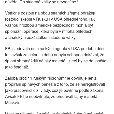
důvěře. Do studené války se nevracíme."
Vstřícné postoje na obou stranách zřejmě odrážejí
rostoucí skepsi v Rusku i v USA ohledně toho, jak
vážnou hrozbou americké bezpečnosti mohla být
špionážní operace, která byla v mnoha ohledech
archaickým pozůstatkem studené války.
FBI sledovala osm ruských agentů v USA po dobu deseti
let, avšak za celou tu dobu nebyla schopna dokázat, že
špioni shromáždili nějaký materiál, který by se dal počítat
jako špionáž.
Žaloba proti 11 ruským "špionům" je obviňuje jen z
propírání špinavých peněz a z toho, že se neregistrovali
jako pracovníci cizí vlády, což je povinné podle zákona.
Avšak FBI je neobviňuje, že předávali tajný materiál
Moskvě.
Moskva přiznala, že většina údajných špionů má ruské