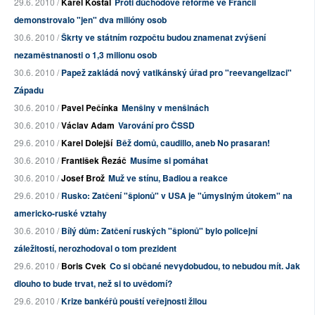
29.6. 2010 /
Karel Košťál
Proti důchodové reformě ve Francii
demonstrovalo "jen" dva milióny osob
30.6. 2010 /
Škrty ve státním rozpočtu budou znamenat zvýšení
nezaměstnanosti o 1,3 milionu osob
30.6. 2010 /
Papež zakládá nový vatikánský úřad pro "reevangelizaci"
Západu
30.6. 2010 /
Pavel Pečínka
Menšiny v menšinách
30.6. 2010 /
Václav Adam
Varování pro ČSSD
29.6. 2010 /
Karel Dolejší
Běž domů, caudillo, aneb No prasaran!
30.6. 2010 /
František Řezáč
Musíme si pomáhat
30.6. 2010 /
Josef Brož
Muž ve stínu, Badiou a reakce
29.6. 2010 /
Rusko: Zatčení "špionů" v USA je "úmyslným útokem" na
americko-ruské vztahy
30.6. 2010 /
Bílý dům: Zatčení ruských "špionů" bylo policejní
záležitostí, nerozhodoval o tom prezident
29.6. 2010 /
Boris Cvek
Co si občané nevydobudou, to nebudou mít. Jak
dlouho to bude trvat, než si to uvědomí?
29.6. 2010 /
Krize bankéřů pouští veřejnosti žilou