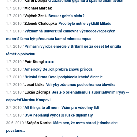
1.7. 2010 /
Karel Dolejší
O zázračném gigantu a spásné chamtivosti
1.7. 2010 /
Michael Marčák
1.7. 2010 /
Vojtěch Žítek
Besser geht's nicht?
1.7. 2010 /
Zdeněk Chaloupka
Proč bylo nutné vyklidit Miladu
1.7. 2010 /
Významná univerzitní knihovna východoevropských
materiálů má být přesunuta kamsi mimo campus
1.7. 2010 /
Primární výroba energie v Británii se za deset let snížila
téměř o polovinu
1.7. 2010 /
Petr Štengl
■ ■ ■
1.7. 2010 /
Americký Detroit přebírá znovu příroda
1.7. 2010 /
Britská firma Octel podplácela irácké činitele
1.7. 2010 /
Josef Liška
Velryby zůstanou pod ochranou člověka
1.7. 2010 /
Lukáš Zádrapa
Ještě o orientalismu s autoritativními rysy --
odpověď Martinu Knapovi
2.7. 2010 /
All things to all men - Vším pro všechny lidi
1.7. 2010 /
USA neplánují vyhostit ruské diplomaty
30.6. 2010 /
Štěpán Kotrba
Mám sen, že tento národ jednoho dne
povstane...