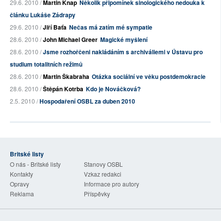
29.6. 2010 /
Martin Knap
Několik připomínek sinologického nedouka k
článku Lukáše Zádrapy
29.6. 2010 /
Jiří Baťa
Nečas má zatím mé sympatie
28.6. 2010 /
John Michael Greer
Magické myšlení
28.6. 2010 /
Jsme rozhořčeni nakládáním s archiváliemi v Ústavu pro
studium totalitních režimů
28.6. 2010 /
Martin Škabraha
Otázka sociální ve věku postdemokracie
28.6. 2010 /
Štěpán Kotrba
Kdo je Nováčková?
2.5. 2010 /
Hospodaření OSBL za duben 2010
Britské listy
O nás - Britské listy
Stanovy OSBL
Kontakty
Vzkaz redakci
Opravy
Informace pro autory
Reklama
Příspěvky