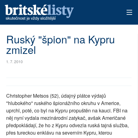
AKTUÁLNÍ VYDÁNÍ
Ruský "špion" na Kypru
zmizel
ARCHIV
TÉMATA
1. 7. 2010
AUTOŘI
PŘÍSPĚVKY NA PROVOZ
Christopher Metsos (52), údajný plátce výdajů
"hlubokého" ruského špionážního okruhu v Americe,
uprchl, poté, co byl na Kypru propuštěn na kauci. FBI na
něj nyní vydala mezinárodní zatykač, avšak Američané
předpokládají, že ho z Kypru odvezla ruská tajná služba,
přes tureckou enklávu na severním Kypru, kterou