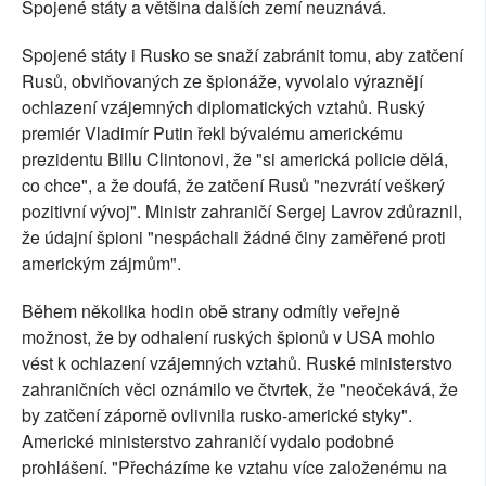
Spojené státy a většina dalších zemí neuznává.
Spojené státy i Rusko se snaží zabránit tomu, aby zatčení
Rusů, obviňovaných ze špionáže, vyvolalo výraznějí
ochlazení vzájemných diplomatických vztahů. Ruský
premiér Vladimír Putin řekl bývalému americkému
prezidentu Billu Clintonovi, že "si americká policie dělá,
co chce", a že doufá, že zatčení Rusů "nezvrátí veškerý
pozitivní vývoj". Ministr zahraničí Sergej Lavrov zdůraznil,
že údajní špioni "nespáchali žádné činy zaměřené proti
americkým zájmům".
Během několika hodin obě strany odmítly veřejně
možnost, že by odhalení ruských špionů v USA mohlo
vést k ochlazení vzájemných vztahů. Ruské ministerstvo
zahraničních věci oznámilo ve čtvrtek, že "neočekává, že
by zatčení záporně ovlivnila rusko-americké styky".
Americké ministerstvo zahraničí vydalo podobné
prohlášení. "Přecházíme ke vztahu více založenému na