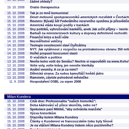
žádné ohledy?
15. 10. 2008
Oratio therapeutica
15. 10. 2008
Tak je ze mně komunista!
15. 10. 2008
Deset melounů spolupracovníků amerických rozvědek v Čechách
15. 10. 2008
Reuters: Bývalý šéf Federálního rezervního systému je přesvědče
15. 10. 2008
Americká vláda koupí podíly v bankách
15. 10. 2008
Sny politiků, vyhrožování bankéřů, aneb Jak určit příjmy -- teorie
15. 10. 2008
Barbaři na ministerstvech kultury a dopravy definitivně rozhodl
15. 10. 2008
Finanční krize a boží vůle
14. 10. 2008
Nezměřitelné veličiny
14. 10. 2008
Teologie osvobození slaví čtyřicátiny
14. 10. 2008
NYT: Jak vytáhnout z rozpočtu na protiraketovou obranu 350 mil
14. 10. 2008
Hořké propasti konzumní slasti
14. 10. 2008
O vraždách a politice
13. 10. 2008
Nevíte koho volit do Senátu? Nechte si napovědět na www.KohoV
13. 10. 2008
Volte voly, volte krávy, jen nevolte klerikály
13. 10. 2008
Anální vesmíry. A co je za nimi?
12. 10. 2008
Dělnická strana: Za rudou kamufláží hnědé jádro
13. 10. 2008
Ramstein, závisle pohodové městečko
11. 9. 2008
Hospodaření OSBL za srpen 2008
Milan Kundera
15. 10. 2008
Citát dne: Profesionalita "našich historiků":
15. 10. 2008
Doba kádrování už přece skončila, nebo ne?
15. 10. 2008
Spekulace paní Militké, "aby ochránila manžela"
15. 10. 2008
Výzva historikům
15. 10. 2008
Otazníky kolem Milana Kundery
15. 10. 2008
Články o Kunderovi ve francouzském tisku byly férové
15. 10. 2008
Je na vláčení Milana Kundery tiskem něco pozitivního?