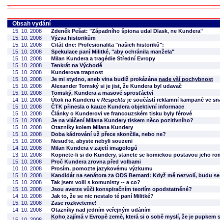
Obsah vydání
15. 10. 2008
Zdeněk Pešat: "Západního špiona udal Dlask, ne Kundera"
15. 10. 2008
Výzva historikům
15. 10. 2008
Citát dne: Profesionalita "našich historiků":
15. 10. 2008
Spekulace paní Militké, "aby ochránila manžela"
15. 10. 2008
Milan Kundera a tragédie Střední Evropy
15. 10. 2008
Tenkrát na Východě
15. 10. 2008
Kunderova trapnost
15. 10. 2008
Je mi stydno, aneb vina budiž prokázána
nade vší pochybnost
15. 10. 2008
Alexander Tomský si je jist, že Kundera byl udavač
15. 10. 2008
Tomský, Kundera a masové sprosťáctví
14. 10. 2008
Útok na Kunderu v
Respektu
je součástí reklamní kampaně ve sn
15. 10. 2008
ČTK přinesla o kauze Kundera objektivní informace
15. 10. 2008
Články o Kunderovi ve francouzském tisku byly férové
15. 10. 2008
Je na vláčení Milana Kundery tiskem něco pozitivního?
15. 10. 2008
Otazníky kolem Milana Kundery
15. 10. 2008
Doba kádrování už přece skončila, nebo ne?
15. 10. 2008
Nesuďte, abyste nebyli souzeni
14. 10. 2008
Milan Kundera v zajetí imagologů
13. 10. 2008
Kopnete-li si do Kundery, stanete se komickou postavou jeho r
15. 10. 2008
Proč Kundera zrovna před volbami
10. 10. 2008
Prosím, pomozte jazykovému výzkumu
15. 10. 2008
Kandidát na senátora za ODS Bernard: Když mě nezvolí, budu se
15. 10. 2008
Tak jsem volil s komunisty -- a co?
15. 10. 2008
Jsou averze vůči konspiračním teoriím opodstatněné?
14. 10. 2008
Jak to, že se nic nestalo té paní Militké?
15. 10. 2008
Zase rozkveteme!
14. 10. 2008
Otazníky nad jedním veřejným udáním
Koho zajímá v Evropě země, která si o sobě myslí, že je pupkem 
15. 10. 2008