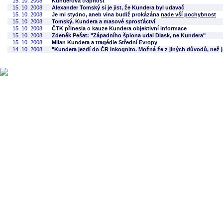
15. 10. 2008
Kunderova trapnost
15. 10. 2008
Alexander Tomský si je jist, že Kundera byl udavač
15. 10. 2008
Je mi stydno, aneb vina budiž prokázána
nade vší pochybnost
15. 10. 2008
Tomský, Kundera a masové sprosťáctví
15. 10. 2008
ČTK přinesla o kauze Kundera objektivní informace
15. 10. 2008
Zdeněk Pešat: "Západního špiona udal Dlask, ne Kundera"
15. 10. 2008
Milan Kundera a tragédie Střední Evropy
14. 10. 2008
"Kundera jezdí do ČR inkognito. Možná že z jiných důvodů, než 