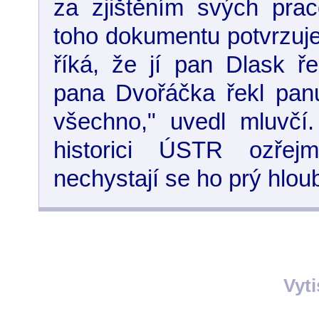
za zjištěním svých praco
toho dokumentu potvrzuje 
říká, že jí pan Dlask ř
pana Dvořáčka řekl panu
všechno," uvedl mluvčí.
historici ÚSTR ozřejm
nechystají se ho prý hlou
Vyt