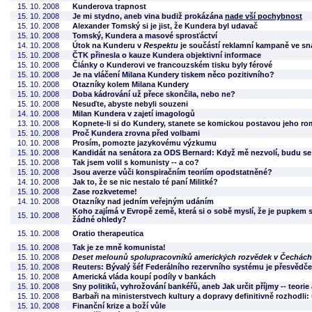
15. 10. 2008
Kunderova trapnost
15. 10. 2008
Je mi stydno, aneb vina budiž prokázána
nade vší pochybnost
15. 10. 2008
Alexander Tomský si je jist, že Kundera byl udavač
15. 10. 2008
Tomský, Kundera a masové sprosťáctví
14. 10. 2008
Útok na Kunderu v
Respektu
je součástí reklamní kampaně ve sn
15. 10. 2008
ČTK přinesla o kauze Kundera objektivní informace
15. 10. 2008
Články o Kunderovi ve francouzském tisku byly férové
15. 10. 2008
Je na vláčení Milana Kundery tiskem něco pozitivního?
15. 10. 2008
Otazníky kolem Milana Kundery
15. 10. 2008
Doba kádrování už přece skončila, nebo ne?
15. 10. 2008
Nesuďte, abyste nebyli souzeni
14. 10. 2008
Milan Kundera v zajetí imagologů
13. 10. 2008
Kopnete-li si do Kundery, stanete se komickou postavou jeho r
15. 10. 2008
Proč Kundera zrovna před volbami
10. 10. 2008
Prosím, pomozte jazykovému výzkumu
15. 10. 2008
Kandidát na senátora za ODS Bernard: Když mě nezvolí, budu se
15. 10. 2008
Tak jsem volil s komunisty -- a co?
15. 10. 2008
Jsou averze vůči konspiračním teoriím opodstatněné?
14. 10. 2008
Jak to, že se nic nestalo té paní Militké?
15. 10. 2008
Zase rozkveteme!
14. 10. 2008
Otazníky nad jedním veřejným udáním
Koho zajímá v Evropě země, která si o sobě myslí, že je pupkem 
15. 10. 2008
žádné ohledy?
15. 10. 2008
Oratio therapeutica
15. 10. 2008
Tak je ze mně komunista!
15. 10. 2008
Deset melounů spolupracovníků amerických rozvědek v Čechách
15. 10. 2008
Reuters: Bývalý šéf Federálního rezervního systému je přesvědče
15. 10. 2008
Americká vláda koupí podíly v bankách
15. 10. 2008
Sny politiků, vyhrožování bankéřů, aneb Jak určit příjmy -- teorie
15. 10. 2008
Barbaři na ministerstvech kultury a dopravy definitivně rozhodl
15. 10. 2008
Finanční krize a boží vůle