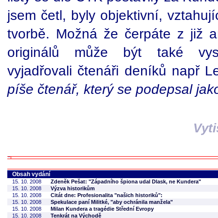
jsem četl, byly objektivní, vztahuj
tvorbě. Možná že čerpáte z již a
originálů může být také vys
vyjadřovali čtenáři deníků např L
píše čtenář, který se podepsal jako
Vyt
Obsah vydání
15. 10. 2008
Zdeněk Pešat: "Západního špiona udal Dlask, ne Kundera"
15. 10. 2008
Výzva historikům
15. 10. 2008
Citát dne: Profesionalita "našich historiků":
15. 10. 2008
Spekulace paní Militké, "aby ochránila manžela"
15. 10. 2008
Milan Kundera a tragédie Střední Evropy
15. 10. 2008
Tenkrát na Východě