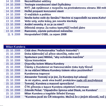
14. 10. 2008
Nezměřitelné veličiny
14. 10. 2008
Teologie osvobození slaví čtyřicátiny
14. 10. 2008
NYT: Jak vytáhnout z rozpočtu na protiraketovou obranu 350 mil
14. 10. 2008
Hořké propasti konzumní slasti
14. 10. 2008
O vraždách a politice
13. 10. 2008
Nevíte koho volit do Senátu? Nechte si napovědět na www.KohoV
13. 10. 2008
Volte voly, volte krávy, jen nevolte klerikály
13. 10. 2008
Anální vesmíry. A co je za nimi?
12. 10. 2008
Dělnická strana: Za rudou kamufláží hnědé jádro
13. 10. 2008
Ramstein, závisle pohodové městečko
11. 9. 2008
Hospodaření OSBL za srpen 2008
Milan Kundera
15. 10. 2008
Citát dne: Profesionalita "našich historiků":
15. 10. 2008
Doba kádrování už přece skončila, nebo ne?
15. 10. 2008
Spekulace paní Militké, "aby ochránila manžela"
15. 10. 2008
Výzva historikům
15. 10. 2008
Otazníky kolem Milana Kundery
15. 10. 2008
Články o Kunderovi ve francouzském tisku byly férové
15. 10. 2008
Je na vláčení Milana Kundery tiskem něco pozitivního?
15. 10. 2008
Kunderova trapnost
15. 10. 2008
Alexander Tomský si je jist, že Kundera byl udavač
15. 10. 2008
Je mi stydno, aneb vina budiž prokázána
nade vší pochybnost
15. 10. 2008
Tomský, Kundera a masové sprosťáctví
15. 10. 2008
ČTK přinesla o kauze Kundera objektivní informace
15. 10. 2008
Zdeněk Pešat: "Západního špiona udal Dlask, ne Kundera"
15. 10. 2008
Milan Kundera a tragédie Střední Evropy
14. 10. 2008
"Kundera jezdí do ČR inkognito. Možná že z jiných důvodů, než 