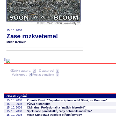
15. 10. 2008
Zase rozkveteme!
Milan Kohout
články autora
O autorovi
Vytisknout
Poslat e-mailem
Obsah vydání
15. 10. 2008
Zdeněk Pešat: "Západního špiona udal Dlask, ne Kundera"
15. 10. 2008
Výzva historikům
15. 10. 2008
Citát dne: Profesionalita "našich historiků":
15. 10. 2008
Spekulace paní Militké, "aby ochránila manžela"
15. 10. 2008
Milan Kundera a tragédie Střední Evropy