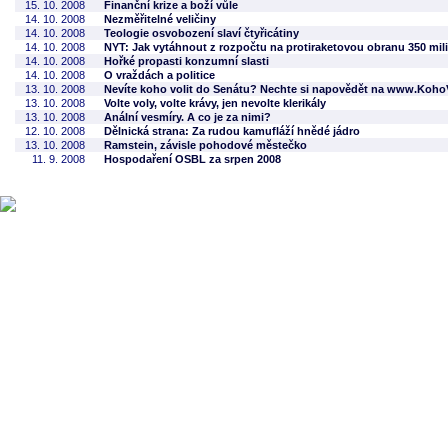
15. 10. 2008
Finanční krize a boží vůle
14. 10. 2008
Nezměřitelné veličiny
14. 10. 2008
Teologie osvobození slaví čtyřicátiny
14. 10. 2008
NYT: Jak vytáhnout z rozpočtu na protiraketovou obranu 350 mil
14. 10. 2008
Hořké propasti konzumní slasti
14. 10. 2008
O vraždách a politice
13. 10. 2008
Nevíte koho volit do Senátu? Nechte si napovědět na www.KohoV
13. 10. 2008
Volte voly, volte krávy, jen nevolte klerikály
13. 10. 2008
Anální vesmíry. A co je za nimi?
12. 10. 2008
Dělnická strana: Za rudou kamufláží hnědé jádro
13. 10. 2008
Ramstein, závisle pohodové městečko
11. 9. 2008
Hospodaření OSBL za srpen 2008