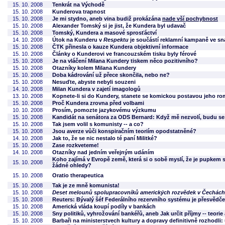
15. 10. 2008
Tenkrát na Východě
15. 10. 2008
Kunderova trapnost
15. 10. 2008
Je mi stydno, aneb vina budiž prokázána
nade vší pochybnost
15. 10. 2008
Alexander Tomský si je jist, že Kundera byl udavač
15. 10. 2008
Tomský, Kundera a masové sprosťáctví
14. 10. 2008
Útok na Kunderu v
Respektu
je součástí reklamní kampaně ve sn
15. 10. 2008
ČTK přinesla o kauze Kundera objektivní informace
15. 10. 2008
Články o Kunderovi ve francouzském tisku byly férové
15. 10. 2008
Je na vláčení Milana Kundery tiskem něco pozitivního?
15. 10. 2008
Otazníky kolem Milana Kundery
15. 10. 2008
Doba kádrování už přece skončila, nebo ne?
15. 10. 2008
Nesuďte, abyste nebyli souzeni
14. 10. 2008
Milan Kundera v zajetí imagologů
13. 10. 2008
Kopnete-li si do Kundery, stanete se komickou postavou jeho r
15. 10. 2008
Proč Kundera zrovna před volbami
10. 10. 2008
Prosím, pomozte jazykovému výzkumu
15. 10. 2008
Kandidát na senátora za ODS Bernard: Když mě nezvolí, budu se
15. 10. 2008
Tak jsem volil s komunisty -- a co?
15. 10. 2008
Jsou averze vůči konspiračním teoriím opodstatněné?
14. 10. 2008
Jak to, že se nic nestalo té paní Militké?
15. 10. 2008
Zase rozkveteme!
14. 10. 2008
Otazníky nad jedním veřejným udáním
Koho zajímá v Evropě země, která si o sobě myslí, že je pupkem 
15. 10. 2008
žádné ohledy?
15. 10. 2008
Oratio therapeutica
15. 10. 2008
Tak je ze mně komunista!
15. 10. 2008
Deset melounů spolupracovníků amerických rozvědek v Čechách
15. 10. 2008
Reuters: Bývalý šéf Federálního rezervního systému je přesvědče
15. 10. 2008
Americká vláda koupí podíly v bankách
15. 10. 2008
Sny politiků, vyhrožování bankéřů, aneb Jak určit příjmy -- teorie
15. 10. 2008
Barbaři na ministerstvech kultury a dopravy definitivně rozhodl