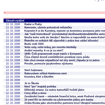
Obsah vydání
13. 10. 2008
Radar u Prahy
13. 10. 2008
Ramstein, závisle pohodové městečko
13. 10. 2008
Kopnete-li si do Kundery, stanete se komickou postavou jeho r
13. 10. 2008
Jak "naši historikové" pronásledují devětasedmdesátiletého auto
13. 10. 2008
Nevíte koho volit do Senátu? Nechte si napovědět na www.KohoV
13. 10. 2008
Řekněte ve volbách NE výpovědi z práce bez udání důvodu!
13. 10. 2008
Budu volit ODS
13. 10. 2008
Volte voly, volte krávy, jen nevolte klerikály
13. 10. 2008
Anální vesmíry. A co je za nimi?
13. 10. 2008
1945: Češi popravovali snad nejvíc z Evropanů
13. 10. 2008
Čína zřejmě dovolí zemědělcům prodávat svou půdu
13. 10. 2008
Írán chce trestat odpadlictví od víry smrtí, Západu je to jedno
10. 10. 2008
Prosím, pomozte jazykovému výzkumu
13. 10. 2008
13. 10. 2008
Smrt hejtmana
13. 10. 2008
Rakouskem otřásá Haiderova smrt
13. 10. 2008
Krumlov, Kleť a Ekofilm
13. 10. 2008
13. 10. 2008
Je to Škoda
13. 10. 2008
Není "jen" krajská politika
12. 10. 2008
Dělnická strana: Za rudou kamufláží hnědé jádro
12. 10. 2008
Ceny dříve a dnes
13. 10. 2008
Zestátnění bank -- následek finanční krize, aneb Podivné obojetn
12. 10. 2008
15 zemí EU se dohodlo na záchranném plánu pro banky
12. 10. 2008
Ztráta Ruska jako obchodního partnera hrozí Ukrajině katastrofo