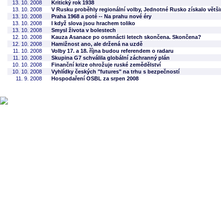
13. 10. 2008
Kritický rok 1938
13. 10. 2008
V Rusku proběhly regionální volby, Jednotné Rusko získalo větši
13. 10. 2008
Praha 1968 a poté -- Na prahu nové éry
13. 10. 2008
I když slova jsou hrachem toliko
13. 10. 2008
Smysl života v bolestech
12. 10. 2008
Kauza Asanace po osmnácti letech skončena. Skončena?
12. 10. 2008
Hamižnost ano, ale držená na uzdě
11. 10. 2008
Volby 17. a 18. října budou referendem o radaru
11. 10. 2008
Skupina G7 schválila globální záchranný plán
10. 10. 2008
Finanční krize ohrožuje ruské zemědělství
10. 10. 2008
Vyhlídky českých "futures" na trhu s bezpečností
11. 9. 2008
Hospodaření OSBL za srpen 2008