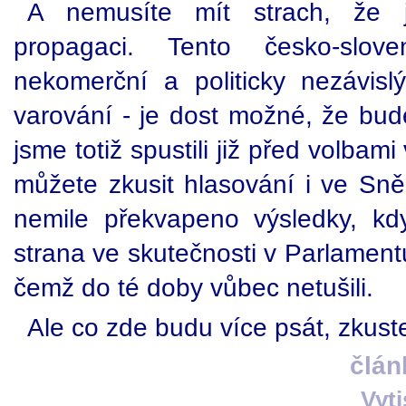
A nemusíte mít strach, že j
propagaci. Tento česko-slov
nekomerční a politicky nezávisl
varování - je dost možné, že bud
jsme totiž spustili již před volbam
můžete zkusit hlasování i ve Sně
nemile překvapeno výsledky, kdy
strana ve skutečnosti v Parlamentu
čemž do té doby vůbec netušili.
Ale co zde budu více psát, zkuste
člán
Vyt