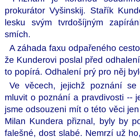
prokurátor Vyšinskij. Stařík Kund
lesku svým tvrdošíjným zapírán
smích.
A záhada faxu odpařeného cestou 
že Kunderovi poslal před odhalen
to popírá. Odhalení prý pro něj b
Ve věcech, jejichž poznání s
mluvit o poznání a pravdivosti -- 
jsme odsouzeni mít o této věci jen
Milan Kundera přiznal, byly by po
falešné, dost slabé. Nemrzí už ho