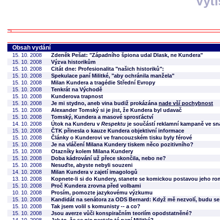
Vyt
Obsah vydání
15. 10. 2008
Zdeněk Pešat: "Západního špiona udal Dlask, ne Kundera"
15. 10. 2008
Výzva historikům
15. 10. 2008
Citát dne: Profesionalita "našich historiků":
15. 10. 2008
Spekulace paní Militké, "aby ochránila manžela"
15. 10. 2008
Milan Kundera a tragédie Střední Evropy
15. 10. 2008
Tenkrát na Východě
15. 10. 2008
Kunderova trapnost
15. 10. 2008
Je mi stydno, aneb vina budiž prokázána
nade vší pochybnost
15. 10. 2008
Alexander Tomský si je jist, že Kundera byl udavač
15. 10. 2008
Tomský, Kundera a masové sprosťáctví
14. 10. 2008
Útok na Kunderu v
Respektu
je součástí reklamní kampaně ve sn
15. 10. 2008
ČTK přinesla o kauze Kundera objektivní informace
15. 10. 2008
Články o Kunderovi ve francouzském tisku byly férové
15. 10. 2008
Je na vláčení Milana Kundery tiskem něco pozitivního?
15. 10. 2008
Otazníky kolem Milana Kundery
15. 10. 2008
Doba kádrování už přece skončila, nebo ne?
15. 10. 2008
Nesuďte, abyste nebyli souzeni
14. 10. 2008
Milan Kundera v zajetí imagologů
13. 10. 2008
Kopnete-li si do Kundery, stanete se komickou postavou jeho r
15. 10. 2008
Proč Kundera zrovna před volbami
10. 10. 2008
Prosím, pomozte jazykovému výzkumu
15. 10. 2008
Kandidát na senátora za ODS Bernard: Když mě nezvolí, budu se
15. 10. 2008
Tak jsem volil s komunisty -- a co?
15. 10. 2008
Jsou averze vůči konspiračním teoriím opodstatněné?