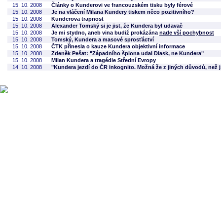
15. 10. 2008
Články o Kunderovi ve francouzském tisku byly férové
15. 10. 2008
Je na vláčení Milana Kundery tiskem něco pozitivního?
15. 10. 2008
Kunderova trapnost
15. 10. 2008
Alexander Tomský si je jist, že Kundera byl udavač
15. 10. 2008
Je mi stydno, aneb vina budiž prokázána
nade vší pochybnost
15. 10. 2008
Tomský, Kundera a masové sprosťáctví
15. 10. 2008
ČTK přinesla o kauze Kundera objektivní informace
15. 10. 2008
Zdeněk Pešat: "Západního špiona udal Dlask, ne Kundera"
15. 10. 2008
Milan Kundera a tragédie Střední Evropy
14. 10. 2008
"Kundera jezdí do ČR inkognito. Možná že z jiných důvodů, než 