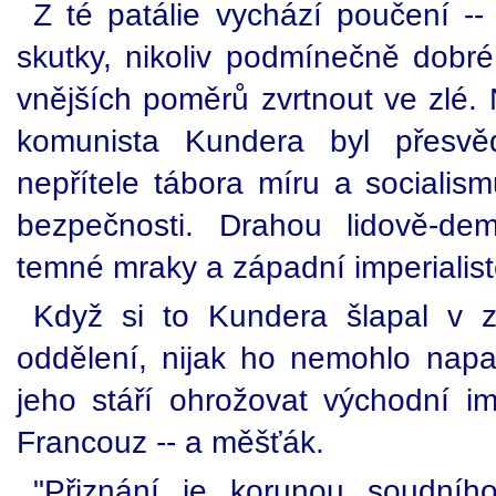
Z té patálie vychází poučení --
skutky, nikoliv podmínečně dob
vnějších poměrů zvrtnout ve zlé. 
komunista Kundera byl přesvě
nepřítele tábora míru a sociali
bezpečnosti. Drahou lidově-dem
temné mraky a západní imperialisté
Když si to Kundera šlapal v z
oddělení, nijak ho nemohlo nap
jeho stáří ohrožovat východní i
Francouz -- a měšťák.
"Přiznání je korunou soudního