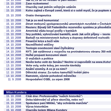
14. 10. 2008
Jak to, že se nic nestalo té paní Militké?
15. 10. 2008
Zase rozkveteme!
14. 10. 2008
Otazníky nad jedním veřejným udáním
15. 10. 2008
Koho zajímá v Evropě země, která si o sobě myslí, že je pupkem
15. 10. 2008
Oratio therapeutica
15. 10. 2008
Tak je ze mně komunista!
15. 10. 2008
Deset melounů spolupracovníků amerických rozvědek v Čechách
15. 10. 2008
Reuters: Bývalý šéf Federálního rezervního systému je přesvědče
15. 10. 2008
Americká vláda koupí podíly v bankách
15. 10. 2008
Sny politiků, vyhrožování bankéřů, aneb Jak určit příjmy -- teorie
15. 10. 2008
Barbaři na ministerstvech kultury a dopravy definitivně rozhodl
15. 10. 2008
Finanční krize a boží vůle
14. 10. 2008
Nezměřitelné veličiny
14. 10. 2008
Teologie osvobození slaví čtyřicátiny
14. 10. 2008
NYT: Jak vytáhnout z rozpočtu na protiraketovou obranu 350 mil
14. 10. 2008
Hořké propasti konzumní slasti
14. 10. 2008
O vraždách a politice
13. 10. 2008
Nevíte koho volit do Senátu? Nechte si napovědět na www.KohoV
13. 10. 2008
Volte voly, volte krávy, jen nevolte klerikály
13. 10. 2008
Anální vesmíry. A co je za nimi?
12. 10. 2008
Dělnická strana: Za rudou kamufláží hnědé jádro
13. 10. 2008
Ramstein, závisle pohodové městečko
11. 9. 2008
Hospodaření OSBL za srpen 2008
Milan Kundera
15. 10. 2008
Citát dne: Profesionalita "našich historiků":
15. 10. 2008
Doba kádrování už přece skončila, nebo ne?
15. 10. 2008
Spekulace paní Militké, "aby ochránila manžela"
15. 10. 2008
Výzva historikům
15. 10. 2008
Otazníky kolem Milana Kundery