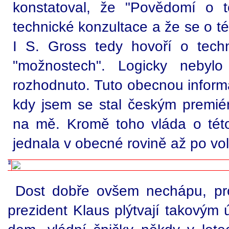
konstatoval, že "Povědomí o 
technické konzultace a že se o té
I S. Gross tedy hovoří o tech
"možnostech". Logicky nebylo 
rozhodnuto. Tuto obecnou inform
kdy jsem se stal českým premié
na mě. Kromě toho vláda o této 
jednala v obecné rovině až po vo
Dost dobře ovšem nechápu, pro
prezident Klaus plýtvají takovým ú