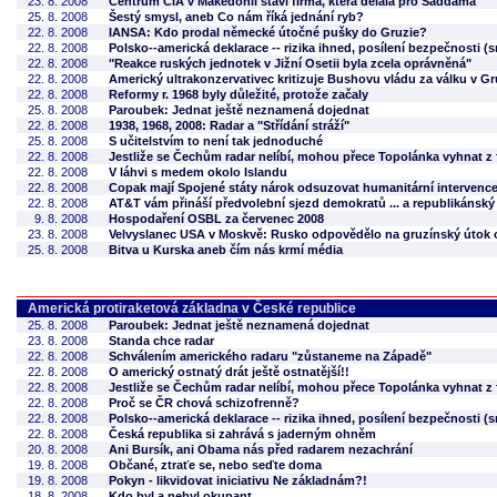
23. 8. 2008
Centrum CIA v Makedonii staví firma, která dělala pro Saddáma
25. 8. 2008
Šestý smysl, aneb Co nám říká jednání ryb?
22. 8. 2008
IANSA: Kdo prodal německé útočné pušky do Gruzie?
22. 8. 2008
Polsko--americká deklarace -- rizika ihned, posílení bezpečnosti (
22. 8. 2008
"Reakce ruských jednotek v Jižní Osetii byla zcela oprávněná"
22. 8. 2008
Americký ultrakonzervativec kritizuje Bushovu vládu za válku v Gr
22. 8. 2008
Reformy r. 1968 byly důležité, protože začaly
25. 8. 2008
Paroubek: Jednat ještě neznamená dojednat
22. 8. 2008
1938, 1968, 2008: Radar a "Střídání stráží"
25. 8. 2008
S učitelstvím to není tak jednoduché
22. 8. 2008
Jestliže se Čechům radar nelíbí, mohou přece Topolánka vyhnat z
22. 8. 2008
V láhvi s medem okolo Islandu
22. 8. 2008
Copak mají Spojené státy nárok odsuzovat humanitární intervenc
22. 8. 2008
AT&T vám přináší předvolební sjezd demokratů ... a republikánský
9. 8. 2008
Hospodaření OSBL za červenec 2008
23. 8. 2008
Velvyslanec USA v Moskvě: Rusko odpovědělo na gruzínský útok
25. 8. 2008
Bitva u Kurska aneb čím nás krmí média
Americká protiraketová základna v České republice
25. 8. 2008
Paroubek: Jednat ještě neznamená dojednat
23. 8. 2008
Standa chce radar
22. 8. 2008
Schválením amerického radaru "zůstaneme na Západě"
22. 8. 2008
O americký ostnatý drát ještě ostnatější!!
22. 8. 2008
Jestliže se Čechům radar nelíbí, mohou přece Topolánka vyhnat z
22. 8. 2008
Proč se ČR chová schizofrenně?
22. 8. 2008
Polsko--americká deklarace -- rizika ihned, posílení bezpečnosti (
22. 8. 2008
Česká republika si zahrává s jaderným ohněm
20. 8. 2008
Ani Bursík, ani Obama nás před radarem nezachrání
19. 8. 2008
Občané, ztraťe se, nebo seďte doma
19. 8. 2008
Pokyn - likvidovat iniciativu Ne základnám?!
18. 8. 2008
Kdo byl a nebyl okupant