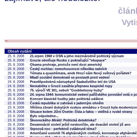
člán
Vyt
Obsah vydání
25. 8. 2008
21.srpen 1968 v OSN a jeho mezinárodně politický význam
25. 8. 2008
Gruzie obviňuje Rusko z pokračující "okupace"
25. 8. 2008
Obama prohraje, protože není dost americký
25. 8. 2008
Český rozhlas: nemohoucnost několika radních
25. 8. 2008
Témata a quasitémata, aneb Hrozí nám Nový světový pořádek?
25. 8. 2008
Mladí sociální demokraté se postavili proti vedení
24. 8. 2008
Pravděpodobná nástupkyně Saakašviliho letí do USA
24. 8. 2008
Nestabilita v Gruzii zasáhla přepravu kaspické ropy
25. 8. 2008
75. výročí VE 301, neboli "Goebbelsovy huby"
25. 8. 2008
24. srpna 1944: komunistické vedení pařížského povstání volá o
25. 8. 2008
Koncert klasické hudby jako politická událost
22. 8. 2008
Česká republika si zahrává s jaderným ohněm
23. 8. 2008
Většina zbraní dobytých ruskou armádou v Gruzii byla modernizo
24. 8. 2008
Situace kolem Jižní Osetie: čísla a fakta -- viděná z ruské strany
23. 8. 2008
Bylo odpoledne...
23. 8. 2008
Škvoreckého
Mirákl
: Politická detektivka?
25. 8. 2008
Devatenácté století ještě neskončilo, ale dvacáté století již ano
25. 8. 2008
Srpnová noc - perfektně zvládnuté téma?
23. 8. 2008
Američané usmrtili 76 afghánských civilistů, konstatuje afghánské