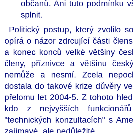
občanů. Ani tuto podmínku vš
splnit.
Politický postup, který zvolilo
opírá o názor zdrcující části čle
a konec konců velké většiny če
členy, příznivce a většinu če
nemůže a nesmí. Zcela nepo
dostala do takové krize důvěry ve
přelomu let 2004-5. Z tohoto hled
kdo z nejvyšších funkcion
"technických konzultacích" s Ame
zajímavé, ale nedůležité.