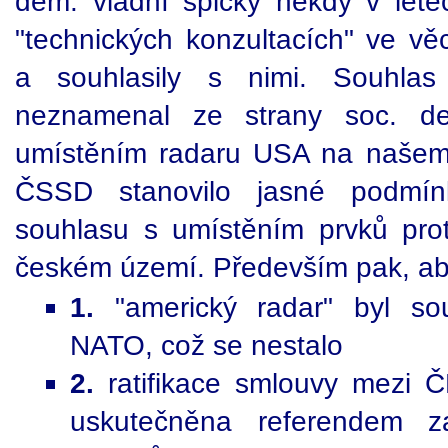
dem. vládní špičky někdy v let
"technických konzultacích" ve vě
a souhlasily s nimi. Souhlas
neznamenal ze strany soc. de
umístěním radaru USA na našem
ČSSD stanovilo jasné podmín
souhlasu s umístěním prvků pro
českém území. Především pak, ab
1.
"americký radar" byl so
NATO, což se nestalo
2.
ratifikace smlouvy mezi Č
uskutečněna referendem z