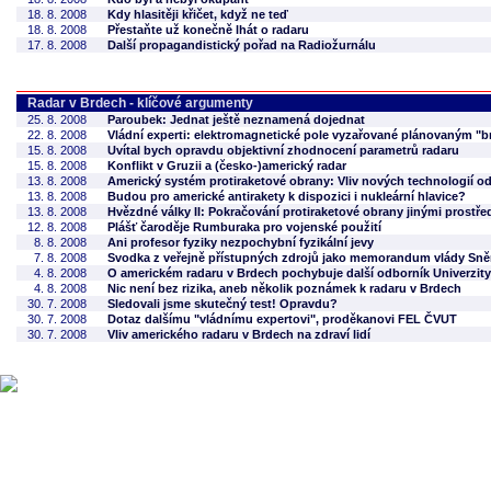
18. 8. 2008
Kdy hlasitěji křičet, když ne teď
18. 8. 2008
Přestaňte už konečně lhát o radaru
17. 8. 2008
Další propagandistický pořad na Radiožurnálu
Radar v Brdech - klíčové argumenty
25. 8. 2008
Paroubek: Jednat ještě neznamená dojednat
22. 8. 2008
Vládní experti: elektromagnetické pole vyzařované plánovaným "b
15. 8. 2008
Uvítal bych opravdu objektivní zhodnocení parametrů radaru
15. 8. 2008
Konflikt v Gruzii a (česko-)americký radar
13. 8. 2008
Americký systém protiraketové obrany: Vliv nových technologií o
13. 8. 2008
Budou pro americké antirakety k dispozici i nukleární hlavice?
13. 8. 2008
Hvězdné války II: Pokračování protiraketové obrany jinými prostře
12. 8. 2008
Plášť čaroděje Rumburaka pro vojenské použití
8. 8. 2008
Ani profesor fyziky nezpochybní fyzikální jevy
7. 8. 2008
Svodka z veřejně přístupných zdrojů jako memorandum vlády Sn
4. 8. 2008
O americkém radaru v Brdech pochybuje další odborník Univerzit
4. 8. 2008
Nic není bez rizika, aneb několik poznámek k radaru v Brdech
30. 7. 2008
Sledovali jsme skutečný test! Opravdu?
30. 7. 2008
Dotaz dalšímu "vládnímu expertovi", proděkanovi FEL ČVUT
30. 7. 2008
Vliv amerického radaru v Brdech na zdraví lidí