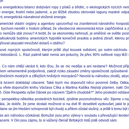
je.
u energetickou bilanci dobývání ropy z písků a břidlic, o ekologických rizicích n
 energie, fosilní nebo jaderné, a po těžbě zbudou obrovské laguny mastné odpadní
, energetická návratnost vložené energie.
erické vládní orgány a agentury upozorňují na zranitelnost národního hospodář
 bychom neměli v historii příklad, že všeobecná ekonomická krize zapřičiněná a 
nemůže stát znovu? A tvrdit, že se ekonomiky nehroutí, je směšné ve světle posl
afouknutá bublina amerických hypoték konečně praskla a jediná zbraň, kterou 
eřejňovat ukazatel množství dolarů v oběhu?
ogové ropných společností, kterým ještě zbyl kousek svědomí, po svém odchodu 
hlebodárců. L. Rázl patrně také nemá ani potuchy, že přes 90% světové ropy těží 
 Co nám chtějí ukrást ti, kdo lžou, že se nic neděje a ani nestane? Možnost příp
zlem vehementně podpořená, zakrýt riziko zásadní změny společnosti způsobené no
dnešních modrých a zítřejších hnědých mocipánů? Nevolá tu náhodou zloděj, abyc
vá tvrzení dokládají citacemi. Také bych mu doporučil něco povinné četby. Odka
 mu vřele doporučím knihu Václava Cílka a Martina Kašíka
Nejistý plamen
, nakl. 
46. čísle Respektu vyšel článek po názvem "Zpět k chudobě?" Jeho poslední odstav
erspektivy několika posledních tisíciletí, zjistíme pozoruhodnou věc: žijeme v nap
Je dobře, že jsme dostali možnost si na dvě tři desetiletí vyzkoušet, jaké to j
 se jím hledání schopnosti být chudý a přitom zůstat slušný, a ještě k tomu být v
lze ani náhodou očekávat. Bohužel jsou jeho výlevy v souladu s převažující tende
emi. V čím jsou zájmu, to si vážený čtenář Britských listů jistě odvodí sám.