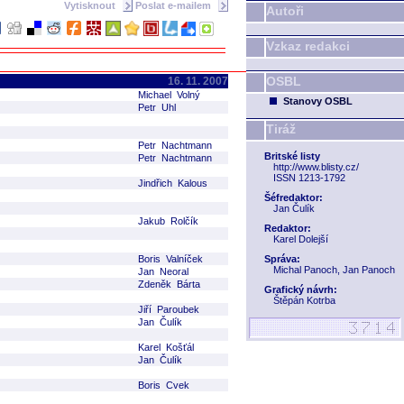
Vytisknout
Poslat e-mailem
Autoři
Vzkaz redakci
OSBL
16. 11. 2007
Michael Volný
Stanovy OSBL
Petr Uhl
Tiráž
Petr Nachtmann
Britské listy
Petr Nachtmann
http://www.blisty.cz/
ISSN 1213-1792
Jindřich Kalous
Šéfredaktor:
Jan Čulík
Jakub Rolčík
Redaktor:
Karel Dolejší
Boris Valníček
Správa:
Michal Panoch, Jan Panoch
Jan Neoral
Zdeněk Bárta
Grafický návrh:
Štěpán Kotrba
Jiří Paroubek
Jan Čulík
Karel Košťál
Jan Čulík
Boris Cvek