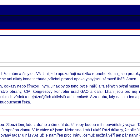
s. Lžou nám a šmytec. Všichni, kdo upozorňují na rizika ropného zlomu, jsou proroky
 se ani nikdy konat nebude, všichni proroci apokalypsy jsou zároveň lháři. Amen.
áty, odkazy nebo čímkoli jiným. Jinak by do toho pytle lhářů a falešných pýthií mus
erstvo obrany, CIA, kongresový kontrolní úřad GAO a další. Lháři jsou pro něj 
rzitních vědců a nejrůznějších aktivistů ani nemluvě. A za dobu, kdy na toto téma 
é budoucnosti čeká.
. Slouží těm, kdo z drahé a čím dál dražší ropy budou mít neuvěřitelný vejvar. Ta
okátů ropného zlomu. V té válce už jsme. Nebo snad má Lukáš Rázl důkazy, že ofici
novaný radar u nás? Ať už je namířen proti Íránu, čemuž možná věří jen pár naiv