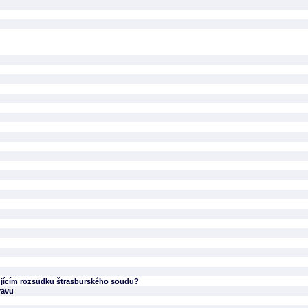
cujícím rozsudku štrasburského soudu?
ravu