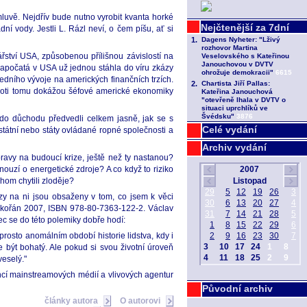
emluvě. Nejdřív bude nutno vyrobit kvanta horké
 vody. Jestli L. Rázl neví, o čem píšu, ať si
ství USA, způsobenou přílišnou závislostí na
započatá v USA už jednou stáhla do víru zkázy
edního vývoje na amerických finančních trzích.
proti tomu dokážou šéfové americké ekonomiky
do důchodu předvedli celkem jasně, jak se s
Celé vydání
státní nebo státy ovládané ropné společnosti a
Archiv vydání
ravy na budoucí krize, ještě než ty nastanou?
uzí o energetické zdroje? A co když to riziko
hom chytili zloděje?
zy na ni jsou obsaženy v tom, co jsem k věci
Dokořán 2007, ISBN 978-80-7363-122-2. Václav
ec se do této polemiky dobře hodí:
rosto anomálním období historie lidstva, kdy i
e být bohatý. Ale pokud si svou životní úroveň
eselý."
ncí mainstreamových médií a vlivových agentur
Původní archiv
články autora
O autorovi