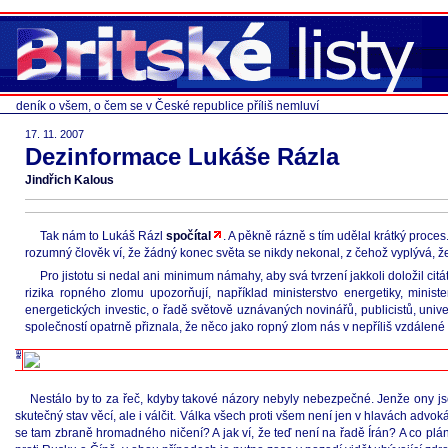
deník o všem, o čem se v České republice příliš nemluví
17. 11. 2007
Dezinformace Lukáše Rázla
Jindřich Kalous
Tak nám to Lukáš Rázl
spočítal
. A pěkně rázně s tím udělal krátký proce
rozumný člověk ví, že žádný konec světa se nikdy nekonal, z čehož vyplývá, že
Pro jistotu si nedal ani minimum námahy, aby svá tvrzení jakkoli doložil cit
rizika ropného zlomu upozorňují, například ministerstvo energetiky, minist
energetických investic, o řadě světově uznávaných novinářů, publicistů, unive
společností opatrně přiznala, že něco jako ropný zlom nás v nepříliš vzdálen
Nestálo by to za řeč, kdyby takové názory nebyly nebezpečné. Jenže ony jsou
skutečný stav věcí, ale i válčit. Válka všech proti všem není jen v hlavách adv
se tam zbraně hromadného ničení? A jak ví, že teď není na řadě Írán? A co plá