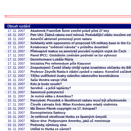
Obsah vydání
17. 11. 2007
Akademik František Šorm zemřel právě před 27 lety
18. 11. 2007
Petr Uhl: Žádná raketa není mírová. Podvádějící vládu musíme o
18. 11. 2007
Američtí aktivisté protestují proti radaru
18. 11. 2007
Solidarity with opponents of proposed US military base in the C
17. 11. 2007
Kolaborace "svědomí národa" v průběhu desetiletí
17. 11. 2007
Překvapivé reakce na americké pozvání ruských vojsk do Čech
17. 11. 2007
Panel IPCC: Globálním změnám podnebí se lze vyhnout
17. 11. 2007
Dezinformace Lukáše Rázla
17. 11. 2007
Iniciativa Pro referendum píše Klausovi
17. 11. 2007
Znepokojení: České úřady chtějí vydat izraelskou občanku do Bě
15. 11. 2007
Profesor Zbyněk Raida k vládní zprávě o radaru: Konečně začáte
17. 11. 2007
Těžko uvěřitelné úvahy státního raketového koordinátora
16. 11. 2007
Saša Vondra varuje USA
16. 11. 2007
Kdo je bude soudit?
15. 11. 2007
Servilně - a ještě lajdácky?
17. 11. 2007
Sametové pokrytectví
16. 11. 2007
Je nutná válka s Amerikou?
15. 11. 2007
Paroubek: Posudek o škodlivosti radaru musí být přezkoumán
17. 11. 2007
Člověk zahrada širá: Milan Kundera jako mladý stalinista
16. 11. 2007
Má Šimon Pánek copyright na 17. listopad?
16. 11. 2007
Eurooptimista Sarkozy
16. 11. 2007
Je neférové obviňovat Hutku ze špatných úmyslů
16. 11. 2007
Názor dne: Podporujete Ameriku, jaká už neexistuje
16. 11. 2007
Podvody, výmluvy, vina
16. 11. 2007
Udělal to Hutka ze závisti?