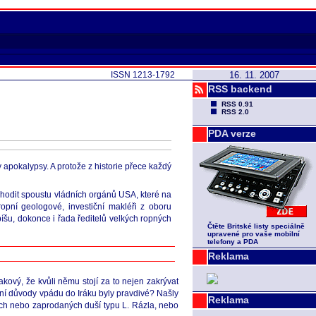
ISSN 1213-1792
16. 11. 2007
RSS backend
RSS 0.91
RSS 2.0
PDA verze
 apokalypsy. A protože z historie přece každý
el hodit spoustu vládních orgánů USA, které na
ropní geologové, investiční makléři z oboru
píšu, dokonce i řada ředitelů velkých ropných
Čtěte Britské listy speciálně
upravené pro vaše mobilní
telefony a PDA
Reklama
kový, že kvůli němu stojí za to nejen zakrývat
ální důvody vpádu do Iráku byly pravdivé? Našly
Reklama
ních nebo zaprodaných duší typu L. Rázla, nebo