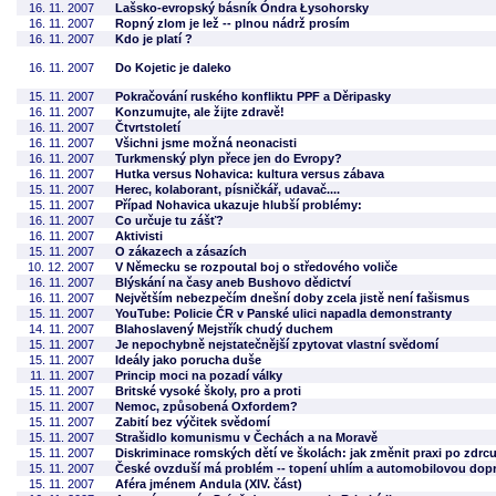
16. 11. 2007
Lašsko-evropský básník Óndra Łysohorsky
16. 11. 2007
Ropný zlom je lež -- plnou nádrž prosím
16. 11. 2007
Kdo je platí ?
16. 11. 2007
Do Kojetic je daleko
15. 11. 2007
Pokračování ruského konfliktu PPF a Děripasky
16. 11. 2007
Konzumujte, ale žijte zdravě!
16. 11. 2007
Čtvrtstoletí
16. 11. 2007
Všichni jsme možná neonacisti
16. 11. 2007
Turkmenský plyn přece jen do Evropy?
16. 11. 2007
Hutka versus Nohavica: kultura versus zábava
15. 11. 2007
Herec, kolaborant, písničkář, udavač....
15. 11. 2007
Případ Nohavica ukazuje hlubší problémy:
16. 11. 2007
Co určuje tu zášť?
16. 11. 2007
Aktivisti
15. 11. 2007
O zákazech a zásazích
10. 12. 2007
V Německu se rozpoutal boj o středového voliče
16. 11. 2007
Blýskání na časy aneb Bushovo dědictví
16. 11. 2007
Největším nebezpečím dnešní doby zcela jistě není fašismus
15. 11. 2007
YouTube: Policie ČR v Panské ulici napadla demonstranty
14. 11. 2007
Blahoslavený Mejstřík chudý duchem
15. 11. 2007
Je nepochybně nejstatečnější zpytovat vlastní svědomí
15. 11. 2007
Ideály jako porucha duše
11. 11. 2007
Princip moci na pozadí války
15. 11. 2007
Britské vysoké školy, pro a proti
15. 11. 2007
Nemoc, způsobená Oxfordem?
15. 11. 2007
Zabití bez výčitek svědomí
15. 11. 2007
Strašidlo komunismu v Čechách a na Moravě
15. 11. 2007
Diskriminace romských dětí ve školách: jak změnit praxi po zdr
15. 11. 2007
České ovzduší má problém -- topení uhlím a automobilovou dop
15. 11. 2007
Aféra jménem Andula (XIV. část)