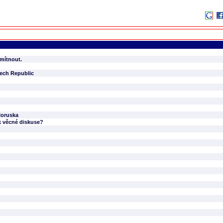
dmítnout.
zech Republic
loruska
k věcné diskuse?