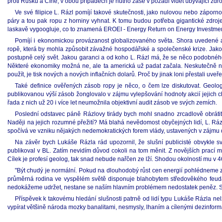
proti Rusku a Číně, v obou případech je nutno zase v pozadí vidět ubývající zdro
Ve své filipice L. Rázl pomíjí takové skutečnosti, jako nulovou nebo záporno
páry a tou pak ropu z horniny vyhnat. K tomu budou potřeba gigantické zdroje
laskavě vygoogluje, co to znamená EROEI - Energy Return on Energy Investment
Pomíjí i ekonomickou provázanost globalizovaného světa. Shora uvedené am
ropě, která by mohla způsobit závažné hospodářské a společenské krize. Jako
postupně celý svět. Jakou garanci a od koho L. Rázl má, že se něco podobného 
Některé ekonomiky možná ne, ale ta americká už padat začala. Neskutečně n
použít, je tisk nových a nových inflačních dolarů. Proč by jinak loni přestali uv
Také definice ověřených zásob ropy je něco, o čem lze diskutovat. Geol
publikovanou výší zásob žonglovalo v zájmu vylepšování hodnoty akcií jejich c
řada z nich už 20 i více let neumožnila objektivní audit zásob ve svých zemích.
Poslední odstavec páně Rázlovy tirády bych mohl snadno zrcadlově obrátit.
Naději na jejich rozumné přežití? Má blahá nevědomost obyčejných lidí, L. Rá
spočívá ve vzniku nějakých nedemokratických forem vlády, ustavených v zájmu 
Na závěr bych Lukáše Rázla rád upozornil, že slušní publicisté obvykle s
publikoval v BL. Zatím nevidím důvod cokoli na tom měnit. Z novějších prací
Cílek je profesí geolog, tak snad nebude nařčen ze lží. Shodou okolností mu v 
"Být chudý je normální. Pokud na dlouhodobý růst cen energií pohlédneme z p
průměrná rodina ve vyspělém světě disponuje blahobytem středověkého feudála. 
nedokážeme udržet, nestane se naším hlavním problémem nedostatek peněz. Stane
Příspěvek k takovému hledání slušnosti patrně od lidí typu Lukáše Rázla ne
vypírat většině národa mozky banalitami, nesmysly, lhaním a cílenými dezinformac