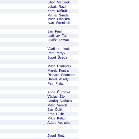
Libor Martinek
Lukáš Rázl
Karel Košťál
Michal Šanda,
Milan Ohnisko,
Ivan Wernisch
Jan Paul
Ladislav Žák
Luděk Toman
Vladimír Línek
Petr Partyk
Josef Švéda
Milan Cimburek
Marek Kopčaj
Richard Seemann
Daniel Veselý
Petr Fiala
Anna Čurdová
Václav Žák
Ondřej Slačálek
Milan Valach
Jan Čulík
Ema Čulík
Miloš Kaláb
Adam Votruba
Josef Brož