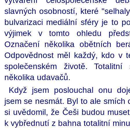
vytváření celospolečenské deb
slavných osobností, které "selhal
bulvarizaci mediální sféry je to 
výjimek v tomto ohledu předs
Označení několika obětních ber
Odpovědnost měl každý, kdo v té
společenském životě. Totalitní
několika udavačů.
Když jsem poslouchal onu doj
jsem se nesmát. Byl to ale smích 
si uvědomil, že Češi budou muset 
k vybřednutí z bahna totalitní minul