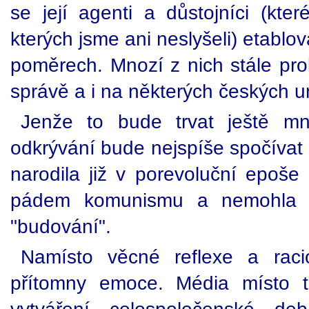
se její agenti a důstojníci (kte
kterých jsme ani neslyšeli) etablo
poměrech. Mnozí z nich stále pro
správě a i na některých českých un
Jenže to bude trvat ještě m
odkrývání bude nejspíše spočívat 
narodila již v porevoluční epoš
pádem komunismu a nemohla s
"budování".
Namísto věcné reflexe a raci
přítomny emoce. Média místo t