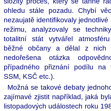
složitý proces, který se táhne řa
ohledu stále pozadu. Chybí vě
nezaujatě identifikovaly jednotli
režimu, analyzovaly se techniky
totalitní stát vytvářel atmosfé
běžné občany a dělal z nich 
nedořešena otázka odpovědno
případného přiznání podílu na 
SSM, KSČ etc.).
Možná se takové debaty jednoh
zajímavé zjistit například, jaká by
listopadových událostech roku 19