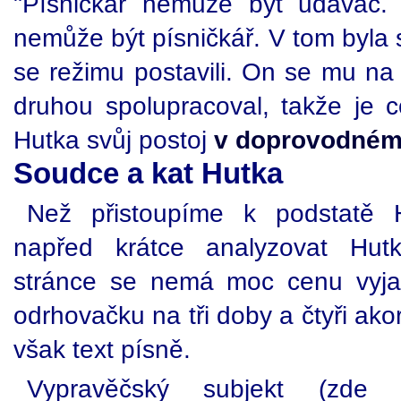
"Písničkář nemůže být udavač. 
nemůže být písničkář. V tom byla s
se režimu postavili. On se mu na 
druhou spolupracoval, takže je c
Hutka svůj postoj
v doprovodném
Soudce a kat Hutka
Než přistoupíme k podstatě 
napřed krátce analyzovat Hut
stránce se nemá moc cenu vyja
odrhovačku na tři doby a čtyři ak
však text písně.
Vypravěčský subjekt (zde 