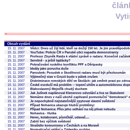
člán
Vyt
Obsah vydání
15. 11. 2007
Vědci: Dnes už žijí lidé, kteří se dožijí 150 let. Je jim pravděpodob
15. 11. 2007
YouTube: Policie ČR v Panské ulici napadla demonstranty
15. 11. 2007
Profesor Zbyněk Raida k vládní zprávě o radaru: Konečně začáte
15. 11. 2007
Servilně - a ještě lajdácky?
15. 11. 2007
Pokračování ruského konfliktu PPF a Děripasky
15. 11. 2007
Ideály jako porucha duše
15. 11. 2007
Paroubek: Posudek o škodlivosti radaru musí být přezkoumán
15. 11. 2007
Výjimečný stav v Gruzii bude v pátek zrušen
15. 11. 2007
Diskriminace romských dětí ve školách: jak změnit praxi po zdr
15. 11. 2007
České ovzduší má problém -- topení uhlím a automobilovou dop
14. 11. 2007
Blahoslavený Mejstřík chudý duchem
14. 11. 2007
Jak Julínek naplánoval Klenerovo odvolání a hra se škatulemi
15. 11. 2007
Nemáme dnes v naší ubohé zaplivané porevoluční "demokracii" 
15. 11. 2007
Je nepochybně nejstatečnější zpytovat vlastní svědomí
15. 11. 2007
Případ Nohavica ukazuje hlubší problémy:
15. 11. 2007
Případ Nohavica: Přes jeho selhání na něj plivat nebudu
15. 11. 2007
Nohavica - Hutka
15. 11. 2007
Herec, kolaborant, písničkář, udavač....
15. 11. 2007
Zabití bez výčitek svědomí
15. 11. 2007
Strašidlo komunismu v Čechách a na Moravě
15. 11. 2007
Normalizační vidění v
Týdeníku rozhlas