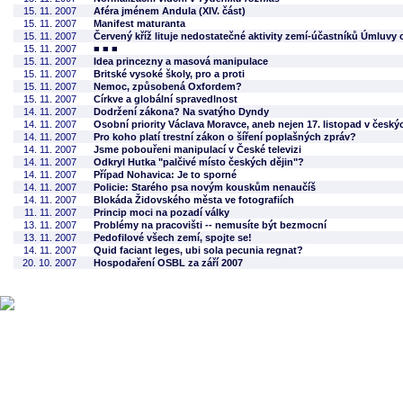
15. 11. 2007
Aféra jménem Andula (XIV. část)
15. 11. 2007
Manifest maturanta
15. 11. 2007
Červený kříž lituje nedostatečné aktivity zemí-účastníků Úmluvy
15. 11. 2007
■ ■ ■
15. 11. 2007
Idea princezny a masová manipulace
15. 11. 2007
Britské vysoké školy, pro a proti
15. 11. 2007
Nemoc, způsobená Oxfordem?
15. 11. 2007
Církve a globální spravedlnost
14. 11. 2007
Dodržení zákona? Na svatýho Dyndy
14. 11. 2007
Osobní priority Václava Moravce, aneb nejen 17. listopad v čes
14. 11. 2007
Pro koho platí trestní zákon o šíření poplašných zpráv?
14. 11. 2007
Jsme pobouřeni manipulací v České televizi
14. 11. 2007
Odkryl Hutka "palčivé místo českých dějin"?
14. 11. 2007
Případ Nohavica: Je to sporné
14. 11. 2007
Policie: Starého psa novým kouskům nenaučíš
14. 11. 2007
Blokáda Židovského města ve fotografiích
11. 11. 2007
Princip moci na pozadí války
13. 11. 2007
Problémy na pracovišti -- nemusíte být bezmocní
13. 11. 2007
Pedofilové všech zemí, spojte se!
14. 11. 2007
Quid faciant leges, ubi sola pecunia regnat?
20. 10. 2007
Hospodaření OSBL za září 2007