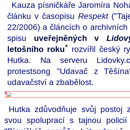
Kauza písničkáře Jaromíra Nohav
článku v časopisu
Respekt
("Taj
22/2006) a článcích o archivních
spisu
uveřejněných v
Lidov
letošního roku
rozvířil český r
Hutka. Na serveru Lidovky.
protestsong "Udavač z Těšína
udavačství a zbabělost.
Hutka zdůvodňuje svůj postoj 
svou spoluprací s tajnou policií 