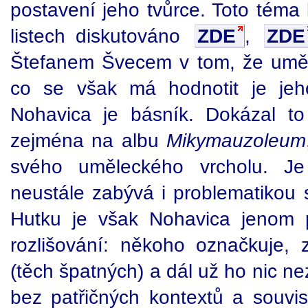
postavení jeho tvůrce. Toto téma
listech diskutováno
ZDE
,
ZDE
Štefanem Švecem v tom, že uměl
co se však má hodnotit je jeh
Nohavica je básník. Dokázal t
zejména na albu
Mikymauzoleum
svého uměleckého vrcholu. Je
neustále zabývá i problematikou 
Hutku je však Nohavica jenom 
rozlišování: někoho označkuje, 
(těch špatných) a dál už ho nic n
bez patřičných kontextů a souvi