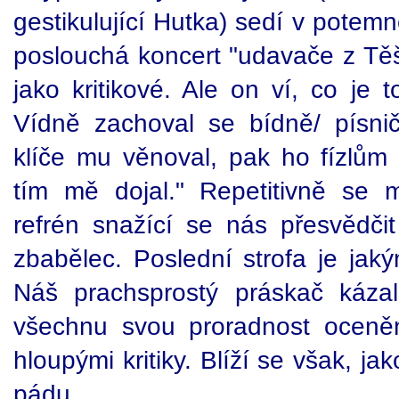
gestikulující Hutka) sedí v potem
poslouchá koncert "udavače z Těší
jako kritikové. Ale on ví, co je
Vídně zachoval se bídně/ písničk
klíče mu věnoval, pak ho fízlům 
tím mě dojal." Repetitivně se 
refrén snažící se nás přesvědčit
zbabělec. Poslední strofa je jak
Náš prachsprostý práskač káza
všechnu svou proradnost oceněn
hloupými kritiky. Blíží se však, ja
pádu.