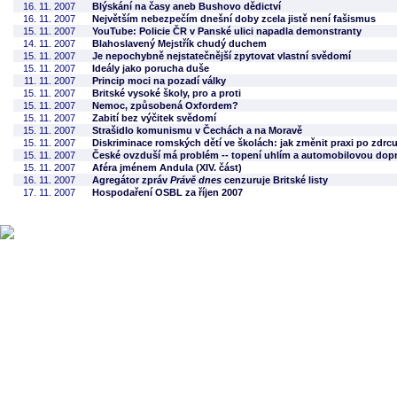
16. 11. 2007
Blýskání na časy aneb Bushovo dědictví
16. 11. 2007
Největším nebezpečím dnešní doby zcela jistě není fašismus
15. 11. 2007
YouTube: Policie ČR v Panské ulici napadla demonstranty
14. 11. 2007
Blahoslavený Mejstřík chudý duchem
15. 11. 2007
Je nepochybně nejstatečnější zpytovat vlastní svědomí
15. 11. 2007
Ideály jako porucha duše
11. 11. 2007
Princip moci na pozadí války
15. 11. 2007
Britské vysoké školy, pro a proti
15. 11. 2007
Nemoc, způsobená Oxfordem?
15. 11. 2007
Zabití bez výčitek svědomí
15. 11. 2007
Strašidlo komunismu v Čechách a na Moravě
15. 11. 2007
Diskriminace romských dětí ve školách: jak změnit praxi po zdr
15. 11. 2007
České ovzduší má problém -- topení uhlím a automobilovou dop
15. 11. 2007
Aféra jménem Andula (XIV. část)
16. 11. 2007
Agregátor zpráv
Právě dnes
cenzuruje Britské listy
17. 11. 2007
Hospodaření OSBL za říjen 2007