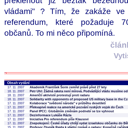
překlenout již beztak bezedno
vládami" ? Tím, že zakáže ve 
referendum, které požaduje 7
občanů. To mi něco připomíná.
člán
Vyt
Obsah vydání
17. 11. 2007
Akademik František Šorm zemřel právě před 27 lety
18. 11. 2007
Petr Uhl: Žádná raketa není mírová. Podvádějící vládu musíme o
18. 11. 2007
Američtí aktivisté protestují proti radaru
18. 11. 2007
Solidarity with opponents of proposed US military base in the C
17. 11. 2007
Kolaborace "svědomí národa" v průběhu desetiletí
17. 11. 2007
Překvapivé reakce na americké pozvání ruských vojsk do Čech
17. 11. 2007
Panel IPCC: Globálním změnám podnebí se lze vyhnout
17. 11. 2007
Dezinformace Lukáše Rázla
17. 11. 2007
Iniciativa Pro referendum píše Klausovi
17. 11. 2007
Znepokojení: České úřady chtějí vydat izraelskou občanku do Bě
15. 11. 2007
Profesor Zbyněk Raida k vládní zprávě o radaru: Konečně začáte