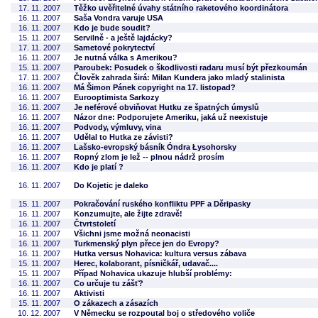
17. 11. 2007
Těžko uvěřitelné úvahy státního raketového koordinátora
16. 11. 2007
Saša Vondra varuje USA
16. 11. 2007
Kdo je bude soudit?
15. 11. 2007
Servilně - a ještě lajdácky?
17. 11. 2007
Sametové pokrytectví
16. 11. 2007
Je nutná válka s Amerikou?
15. 11. 2007
Paroubek: Posudek o škodlivosti radaru musí být přezkoumán
17. 11. 2007
Člověk zahrada širá: Milan Kundera jako mladý stalinista
16. 11. 2007
Má Šimon Pánek copyright na 17. listopad?
16. 11. 2007
Eurooptimista Sarkozy
16. 11. 2007
Je neférové obviňovat Hutku ze špatných úmyslů
16. 11. 2007
Názor dne: Podporujete Ameriku, jaká už neexistuje
16. 11. 2007
Podvody, výmluvy, vina
16. 11. 2007
Udělal to Hutka ze závisti?
16. 11. 2007
Lašsko-evropský básník Óndra Łysohorsky
16. 11. 2007
Ropný zlom je lež -- plnou nádrž prosím
16. 11. 2007
Kdo je platí ?
16. 11. 2007
Do Kojetic je daleko
15. 11. 2007
Pokračování ruského konfliktu PPF a Děripasky
16. 11. 2007
Konzumujte, ale žijte zdravě!
16. 11. 2007
Čtvrtstoletí
16. 11. 2007
Všichni jsme možná neonacisti
16. 11. 2007
Turkmenský plyn přece jen do Evropy?
16. 11. 2007
Hutka versus Nohavica: kultura versus zábava
15. 11. 2007
Herec, kolaborant, písničkář, udavač....
15. 11. 2007
Případ Nohavica ukazuje hlubší problémy:
16. 11. 2007
Co určuje tu zášť?
16. 11. 2007
Aktivisti
15. 11. 2007
O zákazech a zásazích
10. 12. 2007
V Německu se rozpoutal boj o středového voliče