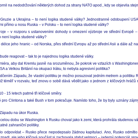
ornil na nedodržování některých dohod za strany NATO apod., kdy se objevila stejn
být Gruzie a Ukrajina – to není logika studené války? Jednostranné odstoupení U
mi přímo u nosu Ruska – v Polsku – to není logika studené války?
 – v rozporu s ustanoveními dohody o omezení výzbroje ve střední Evropě – to
 není logika studené války?
élce jeho hranic – od Norska, přes střední Evropu až po střední Asii a dále až na 
o bude reagovat – tak to je najednou logika studené války.
miéra, aby dal Kremlu jasně na srozuměnou, že pokrok ve vztazích s Washingtone
SA a Velkou Británií na okupaci Iráku, to nebyla agresivní politika?
čením Západu, že vlastní politiku je možno posuzovat jedním metrem a politiku 
 již téměř v rozvalu, teď znovu o sobě dává vědět jako o jednom z klíčových hráčů 
- 15 letech patrné tři klíčové směry.
ké pro Clintona a také Bush v tom pokračuje. Namísto toho, že by byly uznány zájmy
ů Západu na úkor Ruska.
 celou dobu se Washington k Rusku choval jako k zemi, která prohrála studenou vá
né zahraniční politiky.
lo odpovídat – Rusko přece nepodepsalo žádnou kapitulaci. Ano, Rusko odmítlo 
ozpadl, ale jeho klíčová součást si zachovala statut velmoci – jaderný potenciál sr