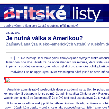
deník o všem, o čem se v České republice příliš nemluví
16. 11. 2007
Je nutná válka s Amerikou?
Zajímavá analýza rusko--amerických vztahů v ruském d
JU│
Ruské Izvestije se v tomto týdnu zamýšlejí nad vývojem rusko-americk
téměř den ode dne. Uvádí, že na obou stranách sílí rétorika, která stále ví
impéria na obyčejnou velmoc, nemohou být alibi pro americké politiky, kteří p
Podíváme-li se na uplynulých 16 let, Washington dává jasně na srozuměnou
Americké administrativě posledních dvou prezidentů se zdálo, že pokud pot
kompromisy. S odstupem let se patrné, že administrativa Clintona se k Rusku 
Washington a která se časem naučí, že právě to ji musí uspokojovat, že to vyjadřu
K tomu se vyjadřuje ruský politolog Alexej Puškov. Uvádí, že žijeme v do
ruským účastníkům otázku – proč chcete jako odpověď na rozmístění americké PR