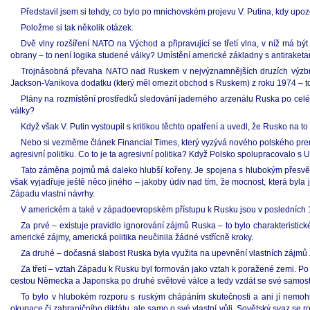
Představil jsem si tehdy, co bylo po mnichovském projevu V. Putina, kdy upoz
Položme si tak několik otázek.
Dvě vlny rozšíření NATO na Východ a připravující se třetí vlna, v níž má 
obrany – to není logika studené války? Umístění americké základny s antiraketa
Trojnásobná převaha NATO nad Ruskem v nejvýznamnějších druzích výzbroje
Jackson-Vanikova dodatku (který měl omezit obchod s Ruskem) z roku 1974 – to
Plány na rozmístění prostředků sledování jaderného arzenálu Ruska po celé d
války?
Když však V. Putin vystoupil s kritikou těchto opatření a uvedl, že Rusko na t
Nebo si vezměme článek Financial Times, který vyzývá nového polského pre
agresivní politiku. Co to je ta agresivní politika? Když Polsko spolupracovalo s U
Tato záměna pojmů má daleko hlubší kořeny. Je spojena s hlubokým přesvěd
však vyjadřuje ještě něco jiného – jakoby údiv nad tím, že mocnost, která byla
Západu vlastní návrhy.
V americkém a také v západoevropském přístupu k Rusku jsou v posledních 10 
Za prvé – existuje pravidlo ignorování zájmů Ruska – to bylo charakteristic
americké zájmy, americká politika neučinila žádné vstřícně kroky.
Za druhé – dočasná slabost Ruska byla využita na upevnění vlastních zájm
Za třetí – vztah Západu k Rusku byl formován jako vztah k poražené zemi. Po
cestou Německa a Japonska po druhé světové válce a tedy vzdát se své samostat
To bylo v hlubokém rozporu s ruským chápáním skutečnosti a ani jí nemoh
okupace či zahraničního diktátu, ale samo o své vlastní vůli. Sovětský svaz se r