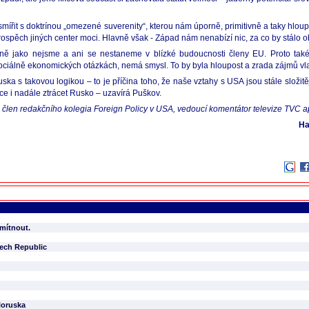
smířit s doktrínou „omezené suverenity“, kterou nám úporně, primitivně a taky hlou
ospěch jiných center moci. Hlavně však - Západ nám nenabízí nic, za co by stálo ob
 jako nejsme a ani se nestaneme v blízké budoucnosti členy EU. Proto také ztr
ciálně ekonomických otázkách, nemá smysl. To by byla hloupost a zrada zájmů vl
ka s takovou logikou – to je příčina toho, že naše vztahy s USA jsou stále složit
hce i nadále ztrácet Rusko – uzavírá Puškov.
é člen redakčního kolegia Foreign Policy v USA, vedoucí komentátor televize TVC a
На
dmítnout.
zech Republic
loruska