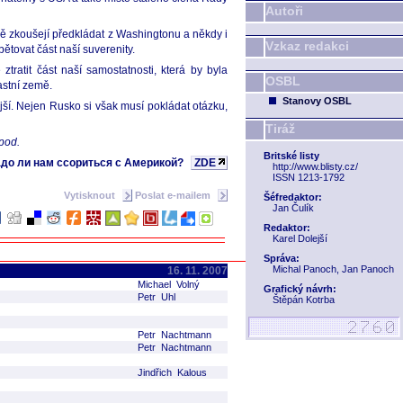
Autoři
pě zkoušejí předkládat z Washingtonu a někdy i
Vzkaz redakci
ětovat část naší suverenity.
atit část naší samostatnosti, která by byla
OSBL
astní země.
Stanovy OSBL
ější. Nejen Rusko si však musí pokládat otázku,
Tiráž
pod.
Britské listy
до ли нам ссориться с Америкой?
ZDE
http://www.blisty.cz/
ISSN 1213-1792
Vytisknout
Poslat e-mailem
Šéfredaktor:
Jan Čulík
Redaktor:
Karel Dolejší
Správa:
Michal Panoch, Jan Panoch
16. 11. 2007
Michael Volný
Grafický návrh:
Petr Uhl
Štěpán Kotrba
Petr Nachtmann
Petr Nachtmann
Jindřich Kalous