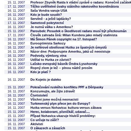
15. 11. 2007
Profesor Zbyněk Raida k vládní zprávě o radaru: Konečně začáte
17. 11. 2007
Těžko uvěřitelné úvahy státního raketového koordinátora
16. 11. 2007
Saša Vondra varuje USA
16. 11. 2007
Kdo je bude soudit?
15. 11. 2007
Servilně - a ještě lajdácky?
17. 11. 2007
Sametové pokrytectví
16. 11. 2007
Je nutná válka s Amerikou?
15. 11. 2007
Paroubek: Posudek o škodlivosti radaru musí být přezkoumán
17. 11. 2007
Člověk zahrada širá: Milan Kundera jako mladý stalinista
16. 11. 2007
Má Šimon Pánek copyright na 17. listopad?
16. 11. 2007
Eurooptimista Sarkozy
16. 11. 2007
Je neférové obviňovat Hutku ze špatných úmyslů
16. 11. 2007
Názor dne: Podporujete Ameriku, jaká už neexistuje
16. 11. 2007
Podvody, výmluvy, vina
16. 11. 2007
Udělal to Hutka ze závisti?
16. 11. 2007
Lašsko-evropský básník Óndra Łysohorsky
16. 11. 2007
Ropný zlom je lež -- plnou nádrž prosím
16. 11. 2007
Kdo je platí ?
16. 11. 2007
Do Kojetic je daleko
15. 11. 2007
Pokračování ruského konfliktu PPF a Děripasky
16. 11. 2007
Konzumujte, ale žijte zdravě!
16. 11. 2007
Čtvrtstoletí
16. 11. 2007
Všichni jsme možná neonacisti
16. 11. 2007
Turkmenský plyn přece jen do Evropy?
16. 11. 2007
Hutka versus Nohavica: kultura versus zábava
15. 11. 2007
Herec, kolaborant, písničkář, udavač....
15. 11. 2007
Případ Nohavica ukazuje hlubší problémy:
16. 11. 2007
Co určuje tu zášť?
16. 11. 2007
Aktivisti
15. 11. 2007
O zákazech a zásazích