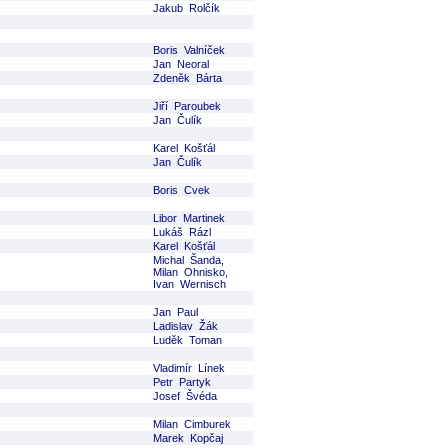
Jakub Rolčík
Boris Valníček
Jan Neoral
Zdeněk Bárta
Jiří Paroubek
Jan Čulík
Karel Košťál
Jan Čulík
Boris Cvek
Libor Martinek
Lukáš Rázl
Karel Košťál
Michal Šanda,
Milan Ohnisko,
Ivan Wernisch
Jan Paul
Ladislav Žák
Luděk Toman
Vladimír Línek
Petr Partyk
Josef Švéda
Milan Cimburek
Marek Kopčaj