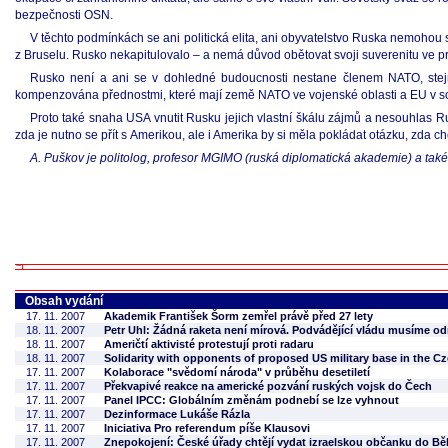
bezpečnosti OSN.
V těchto podmínkách se ani politická elita, ani obyvatelstvo Ruska nemohou 
z Bruselu. Rusko nekapitulovalo – a nemá důvod obětovat svoji suverenitu ve pr
Rusko není a ani se v dohledné budoucnosti nestane členem NATO, stejně
kompenzována přednostmi, které mají země NATO ve vojenské oblasti a EU v so
Proto také snaha USA vnutit Rusku jejich vlastní škálu zájmů a nesouhlas Rus
zda je nutno se přít s Amerikou, ale i Amerika by si měla pokládat otázku, zda c
A. Puškov je politolog, profesor MGIMO (ruská diplomatická akademie) a tak
Obsah vydání
17. 11. 2007
Akademik František Šorm zemřel právě před 27 lety
18. 11. 2007
Petr Uhl: Žádná raketa není mírová. Podvádějící vládu musíme o
18. 11. 2007
Američtí aktivisté protestují proti radaru
18. 11. 2007
Solidarity with opponents of proposed US military base in the C
17. 11. 2007
Kolaborace "svědomí národa" v průběhu desetiletí
17. 11. 2007
Překvapivé reakce na americké pozvání ruských vojsk do Čech
17. 11. 2007
Panel IPCC: Globálním změnám podnebí se lze vyhnout
17. 11. 2007
Dezinformace Lukáše Rázla
17. 11. 2007
Iniciativa Pro referendum píše Klausovi
17. 11. 2007
Znepokojení: České úřady chtějí vydat izraelskou občanku do Bě