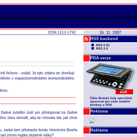
ISSN 1213-1792
16. 11. 2007
RSS backend
RSS 0.91
RSS 2.0
PDA verze
ě řečeno - uvádí, že tyto vztahy se zhoršují
o měnilo z expanzionistického komunistického
tonu.
Čtěte Britské listy speciálně
upravené pro vaše mobilní
telefony a PDA
Reklama
žádné zvláštní úsilí ani přistupovat na žádné
o silou donutit, aby se chovala tak, jak chce
Reklama
u, zadal tam předseda fondu Heinricha Boella
snad znovu logika studené války?