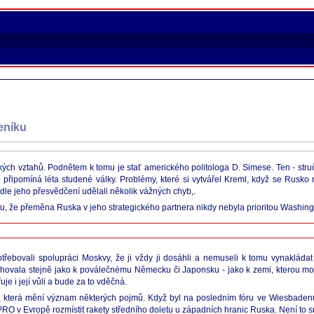
eníku
ých vztahů. Podnětem k tomu je stať amerického politologa D. Simese. Ten - stručn
ce připomíná léta studené války. Problémy, které si vytvářel Kreml, když se Rusk
odle jeho přesvědčení udělali několik vážných chyb,.
, že přeměna Ruska v jeho strategického partnera nikdy nebyla prioritou Washing
řebovali spolupráci Moskvy, že ji vždy ji dosáhli a nemuseli k tomu vynakládat 
chovala stejně jako k poválečnému Německu či Japonsku - jako k zemi, kterou možn
je i její vůli a bude za to vděčná.
bě, která mění význam některých pojmů. Když byl na posledním fóru ve Wiesbaden
O v Evropě rozmístit rakety středního doletu u západních hranic Ruska. Není to 