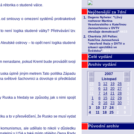
á rétorika o studené válce.
SA od smlouvy o omezení systémů protiraketové
 není logika studené války? Přetrvávání tzv.
Aleutské ostrovy – to opět není logika studené
Celé vydání
m nenastane, pokud Kreml bude provádět svoji
Archiv vydání
Ruska úplně jiným metrem.Tato politika Západu
na světové šachovnici a dovoluje si předkládat
 Ruska a hledaly se způsoby, jak s nimi spojit
lku a to v přesvědčení, že Rusko se musí vydat
Původní archiv
komunismus, ale udělalo to nikoli v důsledku
ovnatelný s USA a také místo stálého člena Rady