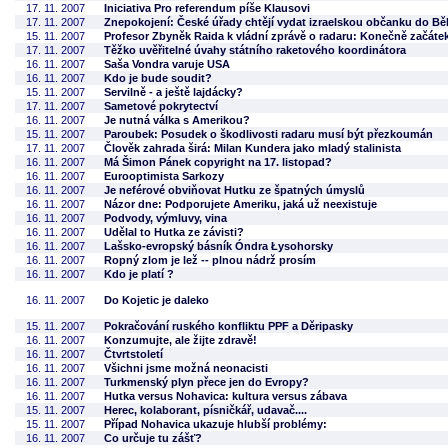
17. 11. 2007
Iniciativa Pro referendum píše Klausovi
17. 11. 2007
Znepokojení: České úřady chtějí vydat izraelskou občanku do Bě
15. 11. 2007
Profesor Zbyněk Raida k vládní zprávě o radaru: Konečně začáte
17. 11. 2007
Těžko uvěřitelné úvahy státního raketového koordinátora
16. 11. 2007
Saša Vondra varuje USA
16. 11. 2007
Kdo je bude soudit?
15. 11. 2007
Servilně - a ještě lajdácky?
17. 11. 2007
Sametové pokrytectví
16. 11. 2007
Je nutná válka s Amerikou?
15. 11. 2007
Paroubek: Posudek o škodlivosti radaru musí být přezkoumán
17. 11. 2007
Člověk zahrada širá: Milan Kundera jako mladý stalinista
16. 11. 2007
Má Šimon Pánek copyright na 17. listopad?
16. 11. 2007
Eurooptimista Sarkozy
16. 11. 2007
Je neférové obviňovat Hutku ze špatných úmyslů
16. 11. 2007
Názor dne: Podporujete Ameriku, jaká už neexistuje
16. 11. 2007
Podvody, výmluvy, vina
16. 11. 2007
Udělal to Hutka ze závisti?
16. 11. 2007
Lašsko-evropský básník Óndra Łysohorsky
16. 11. 2007
Ropný zlom je lež -- plnou nádrž prosím
16. 11. 2007
Kdo je platí ?
16. 11. 2007
Do Kojetic je daleko
15. 11. 2007
Pokračování ruského konfliktu PPF a Děripasky
16. 11. 2007
Konzumujte, ale žijte zdravě!
16. 11. 2007
Čtvrtstoletí
16. 11. 2007
Všichni jsme možná neonacisti
16. 11. 2007
Turkmenský plyn přece jen do Evropy?
16. 11. 2007
Hutka versus Nohavica: kultura versus zábava
15. 11. 2007
Herec, kolaborant, písničkář, udavač....
15. 11. 2007
Případ Nohavica ukazuje hlubší problémy:
16. 11. 2007
Co určuje tu zášť?