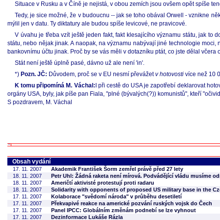
Situace v Rusku a v Číně je nejistá, v obou zemích jsou ovšem opět spíše ten
Tedy, je sice možné, že v budoucnu -- jak se toho obával Orwell - vznikne někol
mýlil jen v datu. Ty diktatury ale budou spíše levicové, ne pravicové.
V úvahu je třeba vzít ještě jeden fakt, fakt klesajícího významu státu, jak
státu, nebo nějak jinak. A naopak, na významu nabývají jiné technologie moc
bankovnímu účtu jinak. Proč by se vás měli v dotazníku ptát, co jste dělal včera
Stát není ještě úplně pasé, dávno už ale není 'in'.
*)
Pozn. JČ:
Důvodem, proč se v EU nesmí převážet
v hotovosti
více než 10 0
K tomu připomíná M. Váchal:
I při cestě do USA je zapotřebí deklarovat hoto
orgány USA, byly, jak píše pan Fiala, "plné (bývalých(?)) komunistů", kteří "očiv
S pozdravem, M. Váchal
Obsah vydání
17. 11. 2007
Akademik František Šorm zemřel právě před 27 lety
18. 11. 2007
Petr Uhl: Žádná raketa není mírová. Podvádějící vládu musíme o
18. 11. 2007
Američtí aktivisté protestují proti radaru
18. 11. 2007
Solidarity with opponents of proposed US military base in the C
17. 11. 2007
Kolaborace "svědomí národa" v průběhu desetiletí
17. 11. 2007
Překvapivé reakce na americké pozvání ruských vojsk do Čech
17. 11. 2007
Panel IPCC: Globálním změnám podnebí se lze vyhnout
17. 11. 2007
Dezinformace Lukáše Rázla