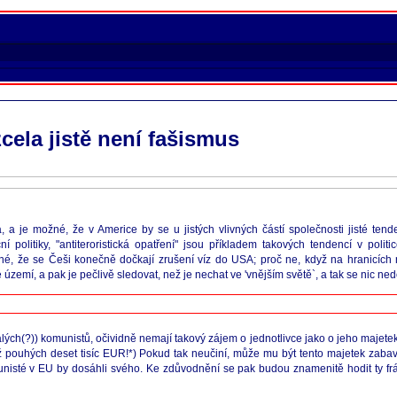
ela jistě není fašismus
a je možné, že v Americe by se u jistých vlivných částí společnosti jisté tende
politiky, "antiteroristická opatření" jsou příkladem takových tendencí v politi
, že se Češi konečně dočkají zrušení víz do USA; proč ne, když na hranicích na
území, a pak je pečlivě sledovat, než je nechat ve 'vnějším světě`, a tak se nic ne
lých(?)) komunistů, očividně nemají takový zájem o jednotlivce jako o jeho majete
ež pouhých deset tisíc EUR!*) Pokud tak neučiní, může mu být tento majetek zabave
unisté v EU by dosáhli svého. Ke zdůvodnění se pak budou znamenitě hodit ty fr