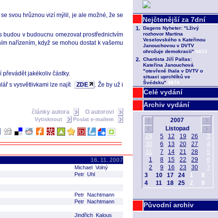
 se svou hrůznou vizí mýlil, je ale možné, že se
 nás budou v budoucnu omezovat prostřednictvím
tním nařízením, když se mohou dostat k vašemu
 převádět jakékoliv částky.
ář s vysvětlivkami lze najít
ZDE
. Že by už i
Celé vydání
Archiv vydání
články autora
O autorovi
Vytisknout
Poslat e-mailem
16. 11. 2007
Michael Volný
Petr Uhl
Petr Nachtmann
Petr Nachtmann
Původní archiv
Jindřich Kalous