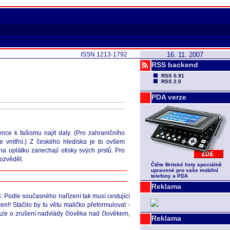
ISSN 1213-1792
16. 11. 2007
RSS backend
RSS 0.91
RSS 2.0
PDA verze
nce k fašismu najít daly. (Pro zahraničního
ce vnitřní.) Z českého hlediska je to ovšem
 oplátku zanechají otisky svých prstů. Pro
dozvědět.
Čtěte Britské listy speciálně
upravené pro vaše mobilní
telefony a PDA
Reklama
k: Podle současného nařízení tak musí cestující
n!! Stačilo by tu větu maličko přeformulovat -
áze o zrušení nadvlády člověka nad člověkem,
Reklama