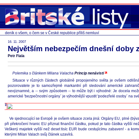
deník o všem, o čem se v České republice příliš nemluví
16. 11. 2007
Největším nebezpečím dnešní doby zc
Petr Fiala
Polemika s článkem Milana Valacha
Princip nenávisti
Situace v různých částech globálně propojeného světa je ovšem odlišná, 
pozorovatele je to samozřejmě markantní při sledování americké zahraniční 
nevýznamné, a -- svým způsobem -- to může být i výhodné: Je docela možné
americké 'bezpečnostní orgány` je výhodnější vpustit 'podezřelé osoby` na své 
Ve sjednocující se Evropě je ovšem situace zcela jiná: Orgány EU, plné (býva
při překročení hranic EU přiznat finanční částku, pokud je tato částka vyšší n
Veškerý majetek vyšší než deset tisíc EUR bude cestujícímu zabaven! - a kom
kterými Milan Valach svůj článek uzavírá.