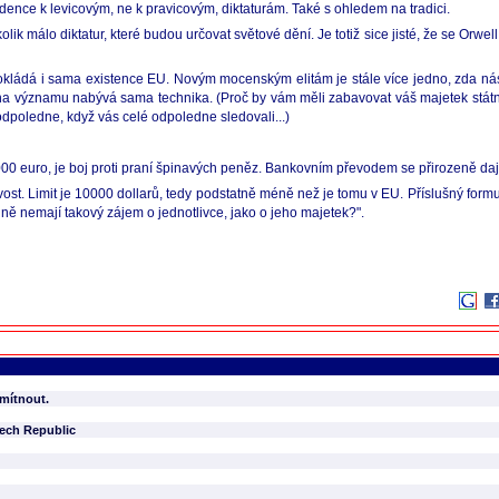
dence k levicovým, ne k pravicovým, diktaturám. Také s ohledem na tradici.
ik málo diktatur, které budou určovat světové dění. Je totiž sice jisté, že se Orwell
 to dokládá i sama existence EU. Novým mocenským elitám je stále více jedno, zda
i, na významu nabývá sama technika. (Proč by vám měli zabavovat váš majetek stá
 odpoledne, když vás celé odpoledne sledovali...)
00 euro, je boj proti praní špinavých peněz. Bankovním převodem se přirozeně dají
vost. Limit je 10000 dollarů, tedy podstatně méně než je tomu v EU. Příslušný formul
idně nemají takový zájem o jednotlivce, jako o jeho majetek?".
dmítnout.
zech Republic