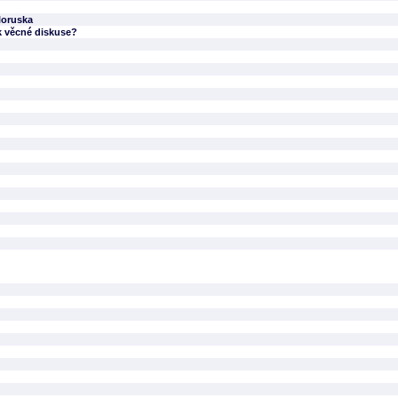
loruska
k věcné diskuse?