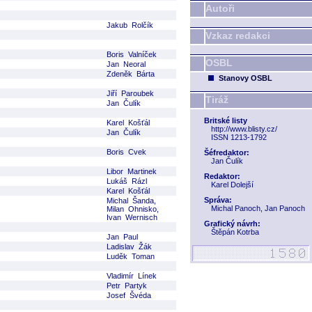
Autoři
Jakub Rolčík
Vzkaz redakci
Boris Valníček
OSBL
Jan Neoral
Zdeněk Bárta
Stanovy OSBL
Jiří Paroubek
Tiráž
Jan Čulík
Britské listy
Karel Košťál
http://www.blisty.cz/
Jan Čulík
ISSN 1213-1792
Boris Cvek
Šéfredaktor:
Jan Čulík
Libor Martinek
Redaktor:
Lukáš Rázl
Karel Dolejší
Karel Košťál
Správa:
Michal Šanda,
Michal Panoch, Jan Panoch
Milan Ohnisko,
Ivan Wernisch
Grafický návrh:
Štěpán Kotrba
Jan Paul
Ladislav Žák
Luděk Toman
Vladimír Línek
Petr Partyk
Josef Švéda