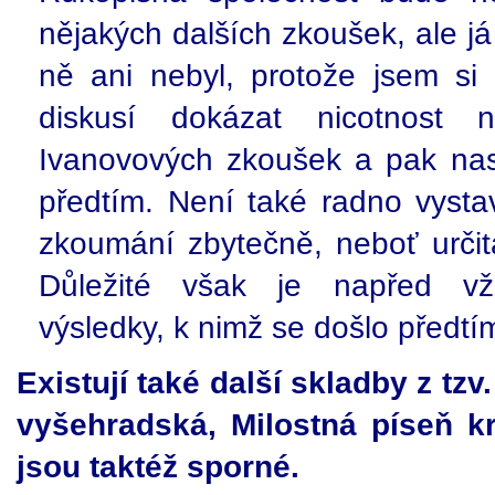
nějakých dalších zkoušek, ale j
ně ani nebyl, protože jsem si 
diskusí dokázat nicotnost 
Ivanovových zkoušek a pak nast
předtím. Není také radno vyst
zkoumání zbytečně, neboť určit
Důležité však je napřed vž
výsledky, k nimž se došlo předtí
Existují také další skladby z tz
vyšehradská, Milostná píseň kr
jsou taktéž sporné.