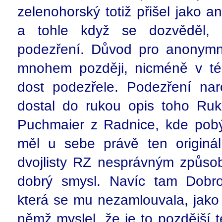
zelenohorský totiž přišel jako 
a tohle když se dozvěděl, 
podezření. Důvod pro anonymní
mnohem později, nicméně v té
dost podezřele. Podezření na
dostal do rukou opis toho Ruko
Puchmaier z Radnice, kde pobý
měl u sebe právě ten originál
dvojlisty RZ nesprávným způso
dobrý smysl. Navíc tam Dobrov
která se mu nezamlouvala, jako
němž myslel, že je to pozdější 