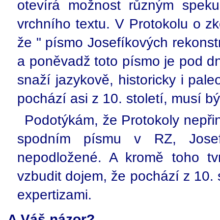
otevírá možnost různým speku
vrchního textu. V Protokolu o z
že " písmo Josefíkových rekonstr
a poněvadž toto písmo je pod d
snaží jazykově, historicky i pale
pochází asi z 10. století, musí b
Podotýkám, že Protokoly nepři
spodním písmu v RZ, Josefí
nepodložené. A kromě toho tv
vzbudit dojem, že pochází z 10. st
expertizami.
A Váš názor?