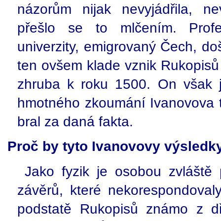
názorům nijak nevyjádřila, n
přešlo se to mlčením. Pro
univerzity, emigrovaný Čech, d
ten ovšem klade vznik Rukopisů 
zhruba k roku 1500. On však j
hmotného zkoumání Ivanovova t
bral za daná fakta.
Proč by tyto Ivanovovy výsledk
Jako fyzik je osobou zvláště
závěrů, které nekorespondoval
podstatě Rukopisů známo z dř