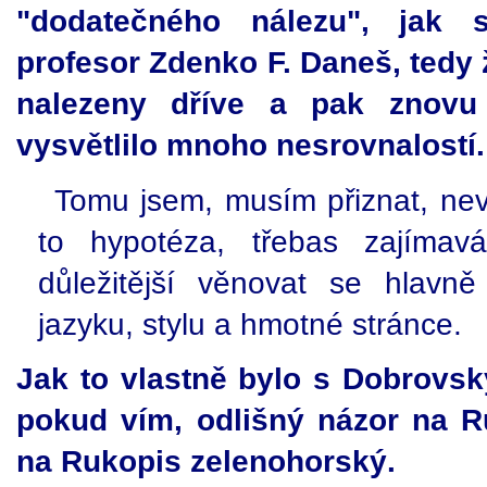
"dodatečného nálezu", jak 
profesor Zdenko F. Daneš, tedy
nalezeny dříve a pak znovu
vysvětlilo mnoho nesrovnalostí.
Tomu jsem, musím přiznat, nevě
to hypotéza, třebas zajímav
důležitější věnovat se hlavně
jazyku, stylu a hmotné stránce.
Jak to vlastně bylo s Dobrovs
pokud vím, odlišný názor na R
na Rukopis zelenohorský.