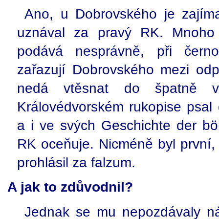
Ano, u Dobrovského je zajíma
uznával za pravý RK. Mnoho li
podává nesprávně, při čern
zařazují Dobrovského mezi odp
nedá vtěsnat do špatně v
Královédvorském rukopise psal 
a i ve svých Geschichte der b
RK oceňuje. Nicméně byl první,
prohlásil za falzum.
A jak to zdůvodnil?
Jednak se mu nepozdávaly nál