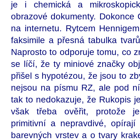
je i chemická a mikroskopick
obrazové dokumenty. Dokonce Go
na internetu. Rytcem Hennigem
faksimile a přesná tabulka tvar
Naprosto to odporuje tomu, co zn
se líčí, že ty miniové značky o
přišel s hypotézou, že jsou to 
nejsou na písmu RZ, ale pod ním
tak to nedokazuje, že Rukopis je
však třeba ověřit, protože 
primitivní a nepravdivé, opíraj
barevných vrstev a o tvary kra