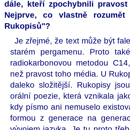
dále, kteří zpochybnili pravos
Nejprve, co vlastně rozumět
Rukopisů"?
Je zřejmé, že text může být fa
starém pergamenu. Proto také
radiokarbonovou metodou C14,
než pravost toho média. U Rukop
daleko složitější. Rukopisy jso
orální poezie, která vznikala j
kdy písmo ani nemuselo existova
formou z generace na generac
vývojem jazyka. Je tu proto třeb