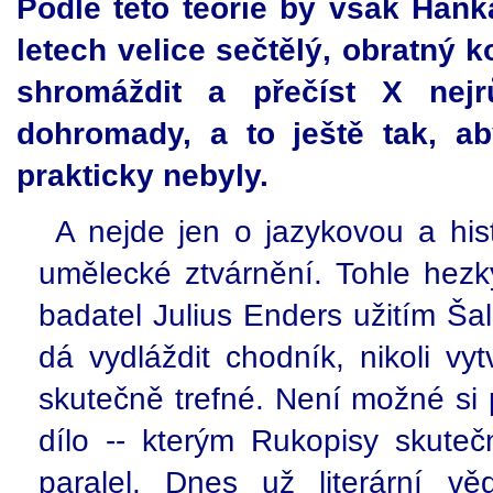
Podle této teorie by však Han
letech velice sečtělý, obratný k
shromáždit a přečíst X nejrů
dohromady, a to ještě tak, a
prakticky nebyly.
A nejde jen o jazykovou a hist
umělecké ztvárnění. Tohle hezky
badatel Julius Enders užitím Ša
dá vydláždit chodník, nikoli vyt
skutečně trefné. Není možné si 
dílo -- kterým Rukopisy skuteč
paralel. Dnes už literární v