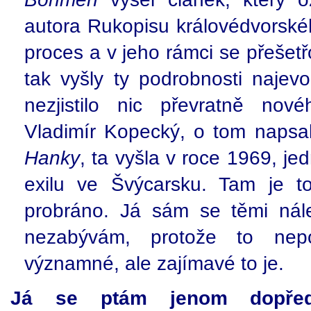
autora Rukopisu královédvorské
proces a v jeho rámci se přešetř
tak vyšly ty podrobnosti najev
nezjistilo nic převratně nov
Vladimír Kopecký, o tom napsa
Hanky
, ta vyšla v roce 1969, je
exilu ve Švýcarsku. Tam je t
probráno. Já sám se těmi nále
nezabývám, protože to nepo
významné, ale zajímavé to je.
Já se ptám jenom dopřed