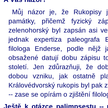
Můj názor je, že Rukopisy j
památky, přičemž fyzický záp
zelenohorský byl zapsán asi ve
jednak expertiza paleografa 
filologa Enderse, podle nějž 
obsažené datují dobu zápisu to
století. Jen zdůrazňuji, že d
dobou vzniku, jak ostatně pla
Královédvorský rukopis byl pak z
-- zase se opírám o zjištění filo
Ještě k otázce palimpsestu --