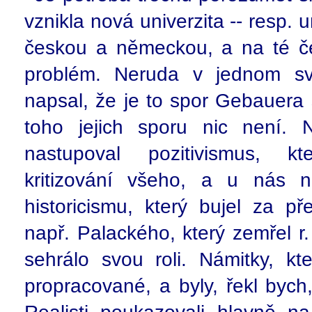
vznikla nová univerzita -- resp. 
českou a německou, a na té če
problém. Neruda v jednom sv
napsal, že je to spor Gebauera
toho jejich sporu nic není.
nastupoval pozitivismus, k
kritizování všeho, a u nás n
historicismu, který bujel za př
např. Palackého, který zemřel r
sehrálo svou roli. Námitky, kt
propracované, a byly, řekl bych,
Realisti poukazovali hlavně n