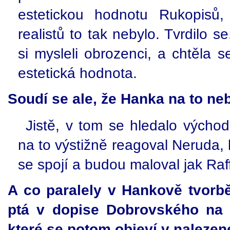
estetickou hodnotu Rukopisů
realistů to tak nebylo. Tvrdilo s
si mysleli obrozenci, a chtěla s
estetická hodnota.
Soudí se ale, že Hanka na to ne
Jistě, v tom se hledalo výcho
na to výstižně reagoval Neruda,
se spojí a budou maloval jak Raf
A co paralely v Hankově tvorb
ptá v dopise Dobrovského na 
které se potom objeví v naleze