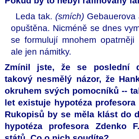
Pokud by to nebyl rafinovaný fal
Leda tak.
(smích)
Gebauerova a
opuštěna. Nicméně se dnes vymý
se formulují mnohem opatrněji
ale jen námitky.
Zmínil jste, že se poslední 
takový nesmělý názor, že Hank
okruhem svých pomocníků -- tak
let existuje hypotéza profesora
Rukopisů by se měla klást do d
hypotéza profesora Zdenko 
států. Co o nich soudíte?