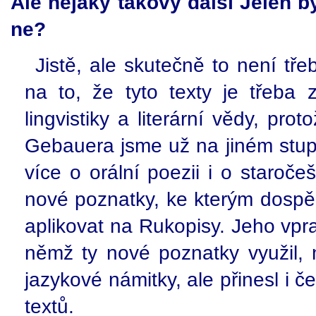
Ale nějaký takový další Jelen
ne?
Jistě, ale skutečně to není tř
na to, že tyto texty je třeba
lingvistiky a literární vědy, p
Gebauera jsme už na jiném stu
více o orální poezii i o staroče
nové poznatky, ke kterým dospěl
aplikovat na Rukopisy. Jeho vpr
němž ty nové poznatky využil, 
jazykové námitky, ale přinesl i č
textů.