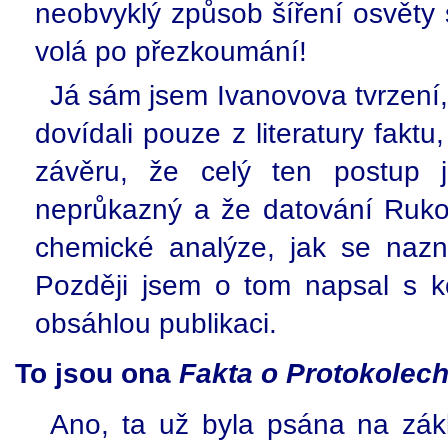
neobvyklý způsob šíření osvěty s
volá po přezkoumání!
Já sám jsem Ivanovova tvrzení,
dovídali pouze z literatury faktu
závěru, že celý ten postup j
neprůkazný a že datování Ruko
chemické analýze, jak se nazna
Později jsem o tom napsal s 
obsáhlou publikaci.
To jsou ona
Fakta o Protokolec
Ano, ta už byla psána na zákl