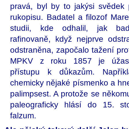
pravá, byl by to jakýsi svědek
rukopisu. Badatel a filozof Ma
studii, kde odhalil, jak bad
rafinovaně, když nejprve odstr
odstraněna, započalo tažení pro
MPKV z roku 1857 je úžasn
přístupu k důkazům. Napříkla
chemicky nějaké písmenko a hned
palimpsest. A protože se někom
paleograficky hlásí do 15. st
falzum.