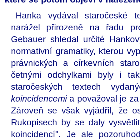
Hanka vydával staročeské t
narážel přirozeně na řadu pr
Gebauer shledal určité Hankov
normativní gramatiky, kterou vy
právnických a církevních star
četnými odchylkami byly i tak
staročeských textech vyda
koincidencemi
a považoval je za 
Zároveň se však vyjádřil, že o
Rukopisech by se daly vysvětli
koincidencí". Je ale pozoruho