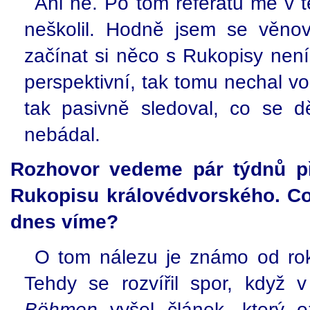
Ani ne. Po tom referátu mě v t
neškolil. Hodně jsem se věnov
začínat si něco s Rukopisy nen
perspektivní, tak tomu nechal v
tak pasivně sledoval, co se d
nebádal.
Rozhovor vedeme pár týdnů př
Rukopisu královédvorského. Co
dnes víme?
O tom nálezu je známo od rok
Tehdy se rozvířil spor, když 
Böhmen
vyšel článek, který 