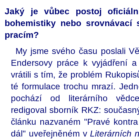
Jaký je vůbec postoj oficiáln
bohemistiky nebo srovnávací 
pracím?
My jsme svého času poslali V
Endersovy práce k vyjádření a
vrátili s tím, že problém Rukopis
té formulace trochu mrazí. Jed
pochází od literárního vědc
redigoval sborník RKZ: současný
článku nazvaném "Pravé kontra
dál" uveřejněném v
Literárních 