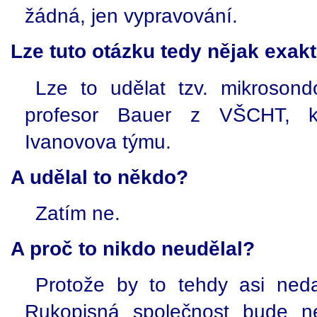
žádná, jen vypravování.
Lze tuto otázku tedy nějak exak
Lze to udělat tzv. mikroson
profesor Bauer z VŠCHT, kt
Ivanovova týmu.
A udělal to někdo?
Zatím ne.
A proč to nikdo neudělal?
Protože by to tehdy asi neda
Rukopisná společnost bude ne