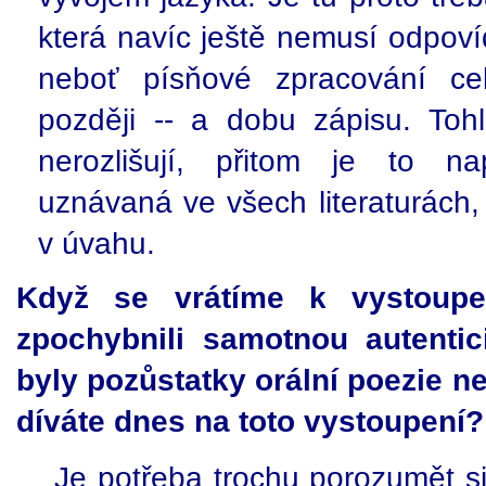
která navíc ještě nemusí odpov
neboť písňové zpracování cel
později -- a dobu zápisu. Toh
nerozlišují, přitom je to n
uznávaná ve všech literaturách
v úvahu.
Když se vrátíme k vystoupen
zpochybnili samotnou autentic
byly pozůstatky orální poezie ne
díváte dnes na toto vystoupení
Je potřeba trochu porozumět si