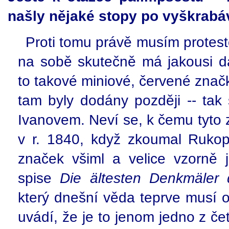
našly nějaké stopy po vyškrab
Proti tomu právě musím protest
na sobě skutečně má jakousi da
to takové miniové, červené znač
tam byly dodány později -- tak s
Ivanovem. Neví se, k čemu tyto 
v r. 1840, když zkoumal Rukopi
značek všiml a velice vzorně
spise
Die ältesten Denkmäler
který dnešní věda teprve musí 
uvádí, že je to jenom jedno z če