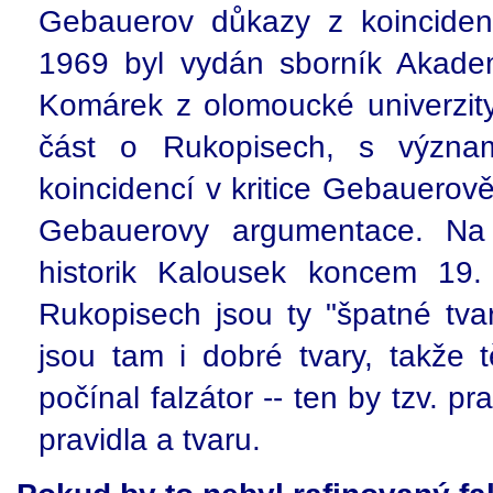
Gebauerov důkazy z koincidenc
1969 byl vydán sborník Akade
Komárek z olomoucké univerzit
část o Rukopisech, s význam
koincidencí v kritice Gebauerově"
Gebauerovy argumentace. Na
historik Kalousek koncem 19. s
Rukopisech jsou ty "špatné tvar
jsou tam i dobré tvary, takže 
počínal falzátor -- ten by tzv. pr
pravidla a tvaru.