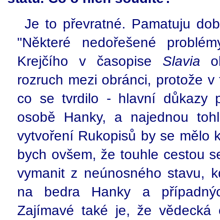
Je to převratné. Pamatuju do
"Některé nedořešené problé
Krejčího v časopise
Slavia
ob
rozruch mezi obránci, protože v
co se tvrdilo - hlavní důkazy 
osobě Hanky, a najednou toh
vytvoření Rukopisů by se mělo k
bych ovšem, že touhle cestou se 
vymanit z neúnosného stavu, k
na bedra Hanky a případnýc
Zajímavé také je, že vědecká 