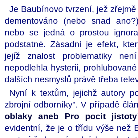
Je Baubínovo tvrzení, jež zřejmě 
dementováno (nebo snad ano?),
nebo se jedná o prostou ignora
podstatné. Zásadní je efekt, kte
jejíž znalost problematiky ne
nepodlehla hysterii, prohlubova
dalších nesmyslů právě třeba telev
Nyní k textům, jejichž autory 
zbrojní odborníky". V případě čl
oblaky aneb Pro pocit jistoty
evidentní, že je o třídu výše než