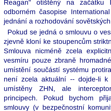
Reagan" otištěný na začátku 
odborném časopise International 
jednání a rozhodování sovětských č
Pokud se jedná o smlouvu o vesm
zjevně kloní ke stoupencům strikt
Smlouva nicméně zcela explicit
vesmíru pouze zbraně hromadné
umístění součástí systému protir
není zcela aktuální -- dojde-l
umístěny ZHN, ale interceptor
principech. Pokud bychom přija
smlouvy (v bezpečnostní komuni