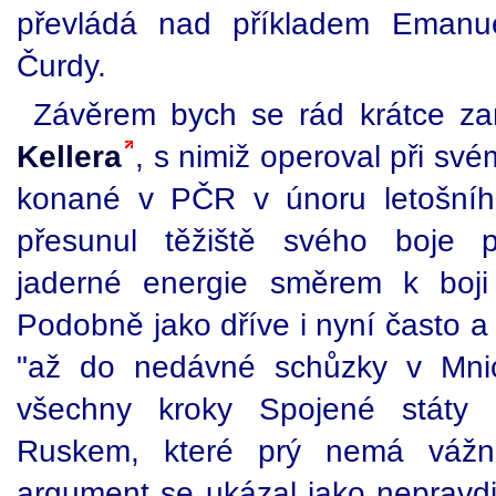
převládá nad příkladem Emanu
Čurdy.
Závěrem bych se rád krátce za
Kellera
, s nimiž operoval při sv
konané v PČR v únoru letošníh
přesunul těžiště svého boje p
jaderné energie směrem k boji 
Podobně jako dříve i nyní často a 
"až do nedávné schůzky v Mnic
všechny kroky Spojené státy 
Ruskem, které prý nemá vážně
argument se ukázal jako nepravdi