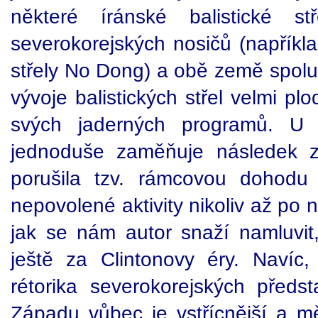
některé íránské balistické s
severokorejských nosičů (napříkl
střely No Dong) a obě země spolu 
vývoje balistických střel velmi plo
svých jaderných programů. U 
jednoduše zaměňuje následek z
porušila tzv. rámcovou dohodu
nepovolené aktivity nikoliv až po
jak se nám autor snaží namluvit,
ještě za Clintonovy éry. Navíc,
rétorika severokorejských před
Západu vůbec je vstřícnější a mě