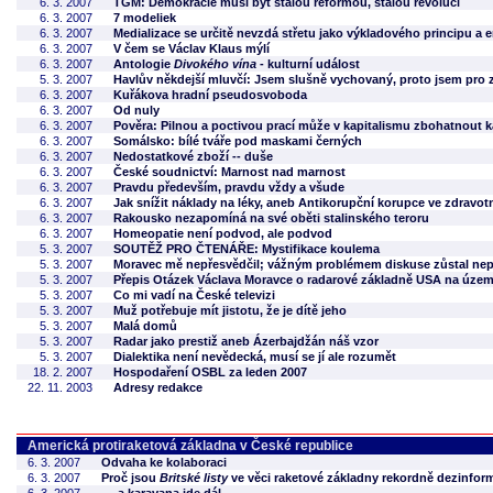
6. 3. 2007
TGM: Demokracie musí být stálou reformou, stálou revolucí
6. 3. 2007
7 modeliek
6. 3. 2007
Medializace se určitě nevzdá střetu jako výkladového principu a e
6. 3. 2007
V čem se Václav Klaus mýlí
6. 3. 2007
Antologie
Divokého vína
- kulturní událost
5. 3. 2007
Havlův někdejší mluvčí: Jsem slušně vychovaný, proto jsem pro 
6. 3. 2007
Kuřákova hradní pseudosvoboda
6. 3. 2007
Od nuly
6. 3. 2007
Pověra: Pilnou a poctivou prací může v kapitalismu zbohatnout 
6. 3. 2007
Somálsko: bílé tváře pod maskami černých
6. 3. 2007
Nedostatkové zboží -- duše
6. 3. 2007
České soudnictví: Marnost nad marnost
6. 3. 2007
Pravdu především, pravdu vždy a všude
6. 3. 2007
Jak snížit náklady na léky, aneb Antikorupční korupce ve zdravotn
6. 3. 2007
Rakousko nezapomíná na své oběti stalinského teroru
6. 3. 2007
Homeopatie není podvod, ale podvod
5. 3. 2007
SOUTĚŽ PRO ČTENÁŘE: Mystifikace koulema
5. 3. 2007
Moravec mě nepřesvědčil; vážným problémem diskuse zůstal nepr
5. 3. 2007
Přepis Otázek Václava Moravce o radarové základně USA na úze
5. 3. 2007
Co mi vadí na České televizi
5. 3. 2007
Muž potřebuje mít jistotu, že je dítě jeho
5. 3. 2007
Malá domů
5. 3. 2007
Radar jako prestiž aneb Ázerbajdžán náš vzor
5. 3. 2007
Dialektika není nevědecká, musí se jí ale rozumět
18. 2. 2007
Hospodaření OSBL za leden 2007
22. 11. 2003
Adresy redakce
Americká protiraketová základna v České republice
6. 3. 2007
Odvaha ke kolaboraci
6. 3. 2007
Proč jsou
Britské listy
ve věci raketové základny rekordně dezinfo