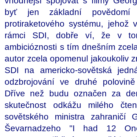
vhodnější spojovat s filmy Geo
byť jen základní povědom
protiraketového systému, jehož 
rámci SDI, dobře ví, že v to
ambicióznosti s tím dnešním zcel
autor zcela opomenul jakoukoliv 
SDI na americko-sovětská jedná
odzbrojování ve druhé polovině 
Dříve než budu označen za dem
skutečnost odkážu milého čte
sovětského ministra zahraničí
Ševarnadzeho "I had 12 One