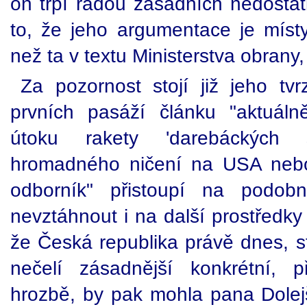
on trpí řadou zásadních nedosta
to, že jeho argumentace je místy
než ta v textu Ministerstva obrany, 
Za pozornost stojí již jeho t
prvních pasáží článku "aktuáln
útoku rakety 'darebáckých 
hromadného ničení na USA nebo
odborník" přistoupí na podobn
nevztáhnout i na další prostředky
že Česká republika právě dnes, st
nečelí zásadnější konkrétní, p
hrozbě, by pak mohla pana Dolej