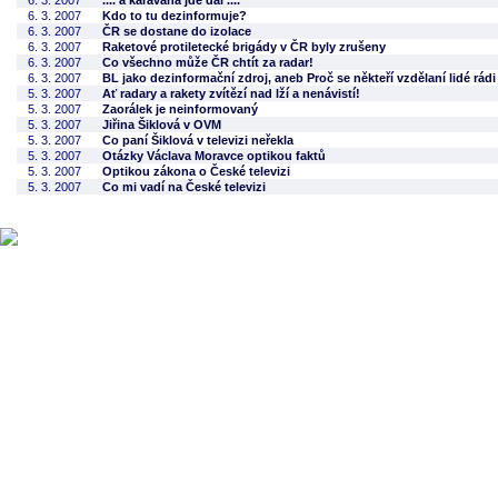
6. 3. 2007
.... a karavana jde dál ....
6. 3. 2007
Kdo to tu dezinformuje?
6. 3. 2007
ČR se dostane do izolace
6. 3. 2007
Raketové protiletecké brigády v ČR byly zrušeny
6. 3. 2007
Co všechno může ČR chtít za radar!
6. 3. 2007
BL jako dezinformační zdroj, aneb Proč se někteří vzdělaní lidé rád
5. 3. 2007
Ať radary a rakety zvítězí nad lží a nenávistí!
5. 3. 2007
Zaorálek je neinformovaný
5. 3. 2007
Jiřina Šiklová v OVM
5. 3. 2007
Co paní Šiklová v televizi neřekla
5. 3. 2007
Otázky Václava Moravce optikou faktů
5. 3. 2007
Optikou zákona o České televizi
5. 3. 2007
Co mi vadí na České televizi