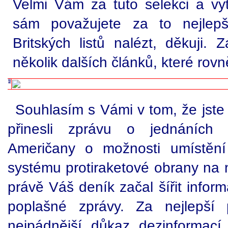
Velmi Vám za tuto selekci a vyt
sám považujete za to nejlepš
Britských listů nalézt, děkuji.
několik dalších článků, které rovn
Souhlasím s Vámi v tom, že jste 
přinesli zprávu o jednáních 
Američany o možnosti umístěn
systému protiraketové obrany n
právě Váš deník začal šířit inform
poplašné zprávy. Za nejlepší 
nejpádnější důkaz dezinformací, j