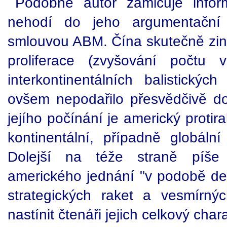
Podobně autor zamlčuje infor
nehodí do jeho argumentační l
smlouvou ABM. Čína skutečně zint
proliferace (zvyšování počtu 
interkontinentálních balistický
ovšem nepodařilo přesvědčivě do
jejího počínání je americký protira
kontinentální, případně globál
Dolejší na téže straně píše 
amerického jednání "v podobě der
strategických raket a vesmírný
nastínit čtenáři jejich celkový chara