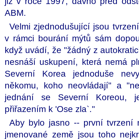
již v roce 1997, dávno před od
ABM.
Velmi zjednodušující jsou tvrzen
v rámci bourání mýtů sám dopoušt
když uvádí, že "žádný z autokrati
nesnáší uskupení, která nemá pln
Severní Korea jednoduše nevyd
někomu, koho neovládají" a "ne
jednání se Severní Koreou, je
přiřazením k 'Ose zla`."
Aby bylo jasno -- první tvrzení 
jmenované země jsou toho nejk