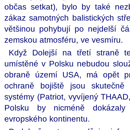
občas setkat), bylo by také ne
zákaz samotných balistických stře
většinou pohybují po nejdelší č
zemskou atmosféru, ve vesmíru.
Když Dolejší na třetí straně te
umístěné v Polsku nebudou slouži
obraně území USA, má opět pr
ochraně bojiště jsou skutečně 
systémy (Patriot, vyvíjený THAA
Polsku by nicméně dokázaly
evropského kontinentu.