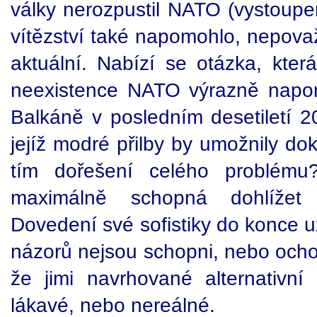
války nerozpustil NATO (vystoupen
vítězství také napomohlo, nepovaž
aktuální. Nabízí se otázka, kter
neexistence NATO výrazně napom
Balkáně v posledním desetiletí 20
jejíž modré přilby by umožnily do
tím dořešení celého problém
maximálně schopná dohlížet
Dovedení své sofistiky do konce 
názorů nejsou schopni, nebo ochot
že jimi navrhované alternativn
lákavé, nebo nereálné.