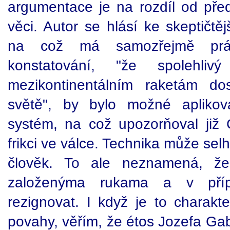
argumentace je na rozdíl od pře
věci. Autor se hlásí ke skeptičtě
na což má samozřejmě prá
konstatování, "že spolehli
mezikontinentálním raketám do
světě", by bylo možné aplikov
systém, na což upozorňoval již C
frikci ve válce. Technika může sel
člověk. To ale neznamená, ž
založenýma rukama a v pří
rezignovat. I když je to charakte
povahy, věřím, že étos Jozefa Gab