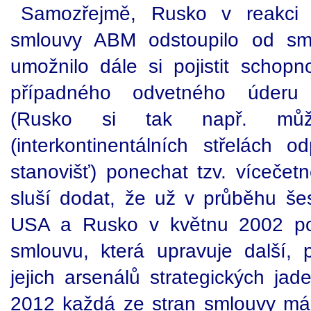
Samozřejmě, Rusko v reakci 
smlouvy ABM odstoupilo od sm
umožnilo dále si pojistit schop
případného odvetného úderu n
(Rusko si tak např. m
(interkontinentálních střelách
stanovišť) ponechat tzv. vícečet
sluší dodat, že už v průběhu šes
USA a Rusko v květnu 2002 po
smlouvu, která upravuje další,
jejich arsenálů strategických jad
2012 každá ze stran smlouvy má je