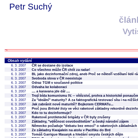
Petr Suchý
člán
Vyt
Obsah vydání
6. 3. 2007
ČR se dostane do izolace
6. 3. 2007
Co všechno může ČR chtít za radar!
6. 3. 2007
BL jako dezinformační zdroj, aneb Proč se někteří vzdělaní lidé r
6. 3. 2007
Svoboda slova v ČR neexistuje
6. 3. 2007
Odraz TGM v současné politice
6. 3. 2007
Odvaha ke kolaboraci
6. 3. 2007
.... a karavana jde dál ....
6. 3. 2007
Trojí bída komunismu IV. -- vítězství, prohra a historické ponau
6. 3. 2007
Za "ideální" maturity? A za faktografická testovací síta i na nižší
6. 3. 2007
Jak zabránit nové maturitě? Bojkotem CERMATu...
6. 3. 2007
Proč jsou
Britské listy
ve věci raketové základny rekordně dezin
6. 3. 2007
Kdo to tu dezinformuje?
6. 3. 2007
Raketové protiletecké brigády v ČR byly zrušeny
5. 3. 2007
Základny, "vděčnost osvoboditelům" a český národní zájem
5. 3. 2007
Německo požaduje "debatu bez emocí" o raketových základnách
5. 3. 2007
Ze základny Kwajalein na atolu v Pacifiku do Brd
6. 3. 2007
Tomáš Garrigue Masaryk a hledání smyslu českých dějin