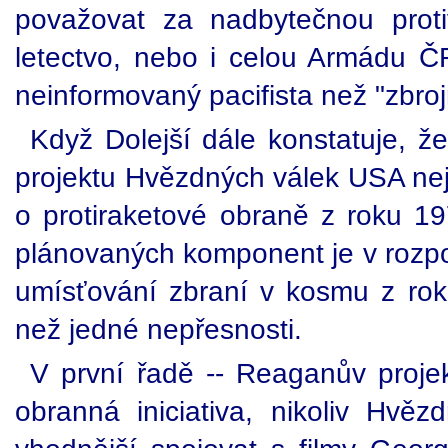
považovat za nadbytečnou proti
letectvo, nebo i celou Armádu 
neinformovaný pacifista než "zbroj
Když Dolejší dále konstatuje, ž
projektu Hvězdných válek USA ne
o protiraketové obraně z roku 1
plánovaných komponent je v rozpo
umísťování zbraní v kosmu z rok
než jedné nepřesnosti.
V první řadě -- Reaganův projek
obranná iniciativa, nikoliv Hvěz