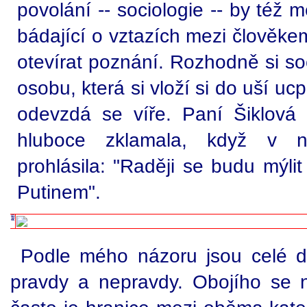
povolání -- sociologie -- by též 
bádající o vztazích mezi člověke
otevírat poznání. Rozhodně si so
osobu, která si vloží si do uší uc
odevzdá se víře. Paní Šiklová
hluboce zklamala, když v ned
prohlásila: "Raději se budu mýli
Putinem".
Podle mého názoru jsou celé děj
pravdy a nepravdy. Obojího se 