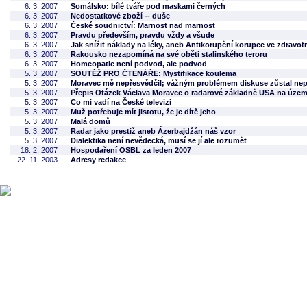
6. 3. 2007
Somálsko: bílé tváře pod maskami černých
6. 3. 2007
Nedostatkové zboží -- duše
6. 3. 2007
České soudnictví: Marnost nad marnost
6. 3. 2007
Pravdu především, pravdu vždy a všude
6. 3. 2007
Jak snížit náklady na léky, aneb Antikorupční korupce ve zdravotn
6. 3. 2007
Rakousko nezapomíná na své oběti stalinského teroru
6. 3. 2007
Homeopatie není podvod, ale podvod
5. 3. 2007
SOUTĚŽ PRO ČTENÁŘE: Mystifikace koulema
5. 3. 2007
Moravec mě nepřesvědčil; vážným problémem diskuse zůstal nepr
5. 3. 2007
Přepis Otázek Václava Moravce o radarové základně USA na úze
5. 3. 2007
Co mi vadí na České televizi
5. 3. 2007
Muž potřebuje mít jistotu, že je dítě jeho
5. 3. 2007
Malá domů
5. 3. 2007
Radar jako prestiž aneb Ázerbajdžán náš vzor
5. 3. 2007
Dialektika není nevědecká, musí se jí ale rozumět
18. 2. 2007
Hospodaření OSBL za leden 2007
22. 11. 2003
Adresy redakce