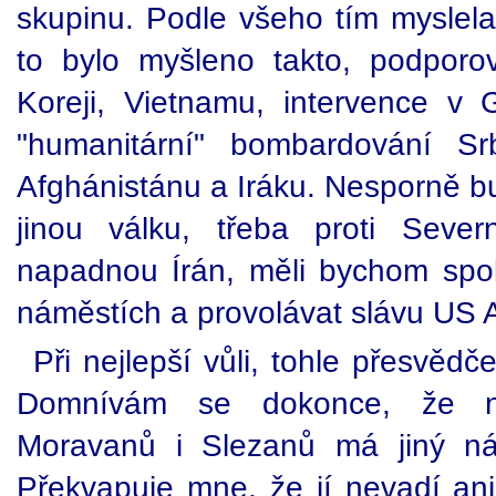
skupinu. Podle všeho tím myslela
to bylo myšleno takto, podporo
Koreji, Vietnamu, intervence 
"humanitární" bombardování Sr
Afghánistánu a Iráku. Nesporně bu
jinou válku, třeba proti Seve
napadnou Írán, měli bychom spol
náměstích a provolávat slávu US 
Při nejlepší vůli, tohle přesvěd
Domnívám se dokonce, že na
Moravanů i Slezanů má jiný ná
Překvapuje mne, že jí nevadí ani