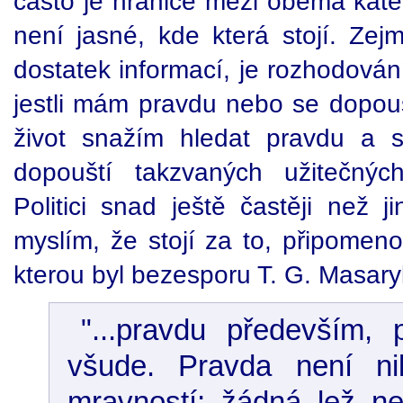
často je hranice mezi oběma kate
není jasné, kde která stojí. Z
dostatek informací, je rozhodová
jestli mám pravdu nebo se dopouš
život snažím hledat pravdu a s
dopouští takzvaných užitečnýc
Politici snad ještě častěji než ji
myslím, že stojí za to, připomeno
kterou byl bezesporu T. G. Masaryk
"...pravdu především,
všude. Pravda není n
mravností; žádná lež n