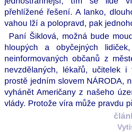
jednostrannější, tím se lidé 
přehlížené řešení. A lanko, dlou
vahou lží a polopravd, pak jednoh
Paní Šiklová, možná bude moudře
hloupých a obyčejných lidiček
neinformovaných občanů z měste
nevzdělaných, lékařů, učitelek i
prostě jedním slovem NÁRODA, než
vyhánět Američany z našeho územ
vlády. Protože víra může pravdu př
člán
Vyt