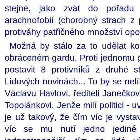
stejné, jako zvát do pořadu o
arachnofobií (chorobný strach z
protiváhy patřičného množství op
Možná by stálo za to udělat 
obráceném gardu. Proti jednomu p
postavit 8 protivníků z druhé s
Lidových novinách... To by se nelí
Václavu Havlovi, řediteli Janečko
Topolánkovi. Jenže milí politici -
je už takový, že čím víc je vysta
víc se mu nutí jedno jediné 