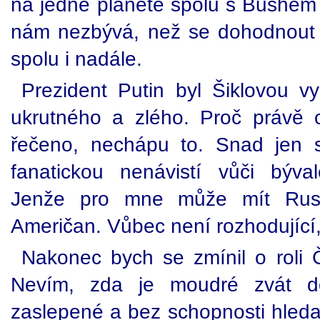
na jedné planetě spolu s Bushem i
nám nezbývá, než se dohodnout na
spolu i nadále.
Prezident Putin byl Šiklovou 
ukrutného a zlého. Proč právě
řečeno, nechápu to. Snad jen s
fanatickou nenávistí vůči býv
Jenže pro mne může mít Rus 
Američan. Vůbec není rozhodující,
Nakonec bych se zmínil o roli Č
Nevím, zda je moudré zvát do
zaslepené a bez schopnosti hleda