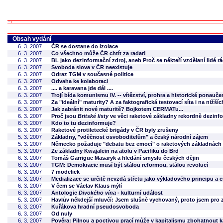
Obsah vydání
6. 3. 2007
ČR se dostane do izolace
6. 3. 2007
Co všechno může ČR chtít za radar!
6. 3. 2007
BL jako dezinformační zdroj, aneb Proč se někteří vzdělaní lidé r
6. 3. 2007
Svoboda slova v ČR neexistuje
6. 3. 2007
Odraz TGM v současné politice
6. 3. 2007
Odvaha ke kolaboraci
6. 3. 2007
.... a karavana jde dál ....
6. 3. 2007
Trojí bída komunismu IV. -- vítězství, prohra a historické ponau
6. 3. 2007
Za "ideální" maturity? A za faktografická testovací síta i na nižší
6. 3. 2007
Jak zabránit nové maturitě? Bojkotem CERMATu...
6. 3. 2007
Proč jsou
Britské listy
ve věci raketové základny rekordně dezin
6. 3. 2007
Kdo to tu dezinformuje?
6. 3. 2007
Raketové protiletecké brigády v ČR byly zrušeny
5. 3. 2007
Základny, "vděčnost osvoboditelům" a český národní zájem
5. 3. 2007
Německo požaduje "debatu bez emocí" o raketových základnách
5. 3. 2007
Ze základny Kwajalein na atolu v Pacifiku do Brd
6. 3. 2007
Tomáš Garrigue Masaryk a hledání smyslu českých dějin
6. 3. 2007
TGM: Demokracie musí být stálou reformou, stálou revolucí
6. 3. 2007
7 modeliek
6. 3. 2007
Medializace se určitě nevzdá střetu jako výkladového principu a e
6. 3. 2007
V čem se Václav Klaus mýlí
6. 3. 2007
Antologie
Divokého vína
- kulturní událost
5. 3. 2007
Havlův někdejší mluvčí: Jsem slušně vychovaný, proto jsem pro 
6. 3. 2007
Kuřákova hradní pseudosvoboda
6. 3. 2007
Od nuly
6. 3. 2007
Pověra: Pilnou a poctivou prací může v kapitalismu zbohatnout 