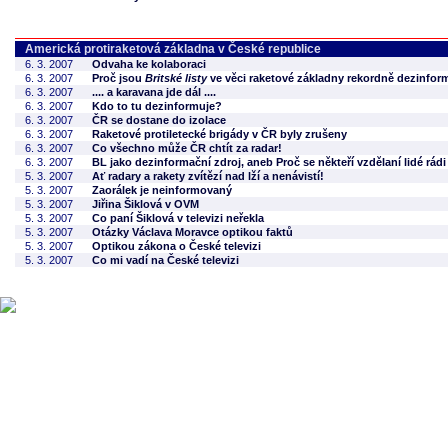
Americká protiraketová základna v České republice
6. 3. 2007
Odvaha ke kolaboraci
6. 3. 2007
Proč jsou
Britské listy
ve věci raketové základny rekordně dezinfo
6. 3. 2007
.... a karavana jde dál ....
6. 3. 2007
Kdo to tu dezinformuje?
6. 3. 2007
ČR se dostane do izolace
6. 3. 2007
Raketové protiletecké brigády v ČR byly zrušeny
6. 3. 2007
Co všechno může ČR chtít za radar!
6. 3. 2007
BL jako dezinformační zdroj, aneb Proč se někteří vzdělaní lidé rád
5. 3. 2007
Ať radary a rakety zvítězí nad lží a nenávistí!
5. 3. 2007
Zaorálek je neinformovaný
5. 3. 2007
Jiřina Šiklová v OVM
5. 3. 2007
Co paní Šiklová v televizi neřekla
5. 3. 2007
Otázky Václava Moravce optikou faktů
5. 3. 2007
Optikou zákona o České televizi
5. 3. 2007
Co mi vadí na České televizi