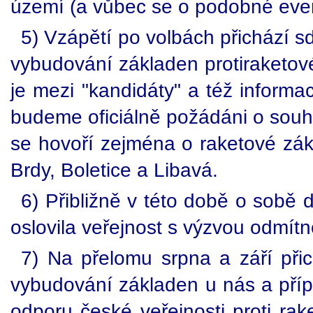
území (a vůbec se o podobné even
5) Vzápětí po volbách přichází sd
vybudování základen protiraketov
je mezi "kandidáty" a též inform
budeme oficiálně požádáni o souh
se hovoří zejména o raketové zá
Brdy, Boletice a Libavá.
6) Přibližně v této době o sobě 
oslovila veřejnost s výzvou odmít
7) Na přelomu srpna a září při
vybudování základen u nás a pří
odporu české veřejnosti proti ra