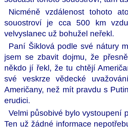
Nicméně vzdálenost tohoto ato
souostroví je cca 500 km vzdu
velvyslanec už bohužel neřekl.
Paní Šiklová podle své nátury
jsem se zbavit dojmu, že přesně
někdo jí řekl, že tu chtějí Ameri
své veskrze vědecké uvažování
Američany, než mít pravdu s Put
erudici.
Velmi působivé bylo vystoupení
Ten už žádné informace nepotřebuje