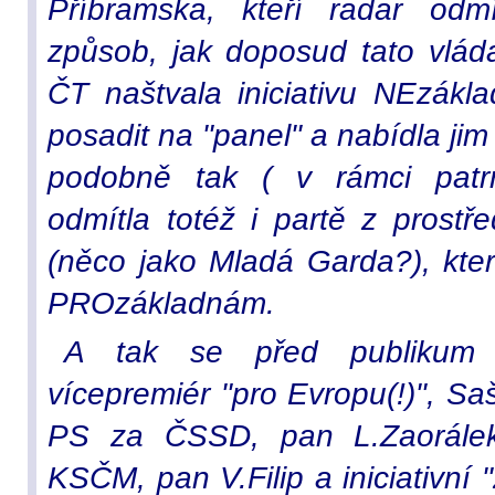
Příbramska, kteří radar odmí
způsob, jak doposud tato vlád
ČT naštvala iniciativu NEzákl
posadit na "panel" a nabídla jim
podobně tak ( v rámci patrn
odmítla totéž i partě z prostř
(něco jako Mladá Garda?), kter
PROzákladnám.
A tak se před publikum s
vícepremiér "pro Evropu(!)", S
PS za ČSSD, pan L.Zaorálek
KSČM, pan V.Filip a iniciativní 