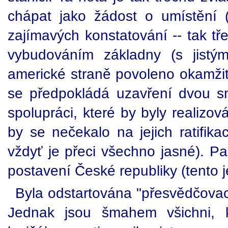
chápat jako žádost o umístění 
zajímavých konstatování -- tak tř
vybudováním základny (s jistým
americké straně povoleno okamžitě
se předpokládá uzavření dvou s
spolupráci, které by byly realiz
by se nečekalo na jejich ratifik
vždyť je přeci všechno jasné). P
postavení České republiky (tento j
Byla odstartována "přesvědčovací
Jednak jsou šmahem všichni, k