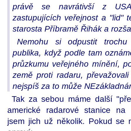
právě se navrátivší z USA
zastupujících veřejnost a "lid
starosta Příbramě Řihák a rozša
Nemohu si odpustit trochu
publika, když podle tam oznám
průzkumu veřejného mínění, p
země proti radaru, převažovali 
nejspíš za to může NEzákladnám
Tak za sebou máme další "přel
americké radarové stanice na
jsem jich už několik. Pokud se 