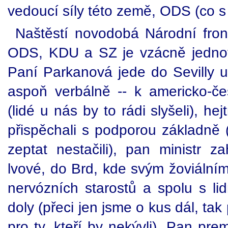
vedoucí síly této země, ODS (co s 
Naštěstí novodobá Národní front
ODS, KDU a SZ je vzácně jednotná
Paní Parkanová jede do Sevilly 
aspoň verbálně -- k americko-čes
(lidé u nás by to rádi slyšeli), 
přispěchali s podporou základně 
zeptat nestačili), pan ministr 
lvové, do Brd, kde svým žoviálním
nervózních starostů a spolu s l
doly (přeci jen jsme o kus dál, tak
pro ty, kteří by nekývli). Pan pre