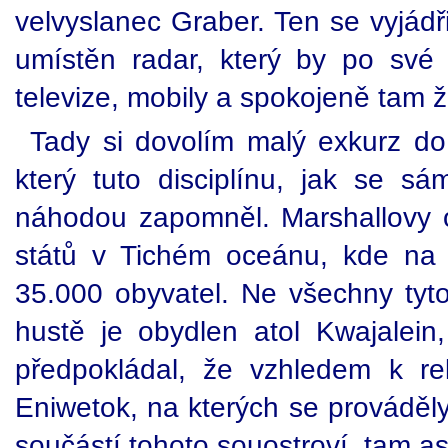
velvyslanec Graber. Ten se vyjádř
umístěn radar, který by po své 
televize, mobily a spokojeně tam žijí
Tady si dovolím malý exkurz do 
který tuto disciplínu, jak se sá
náhodou zapomněl. Marshallovy 
států v Tichém oceánu, kde na 
35.000 obyvatel. Ne všechny tyto
hustě je obydlen atol Kwajalein
předpokládal, že vzhledem k rel
Eniwetok, na kterých se prováděly
součástí tohoto souostroví, tam a