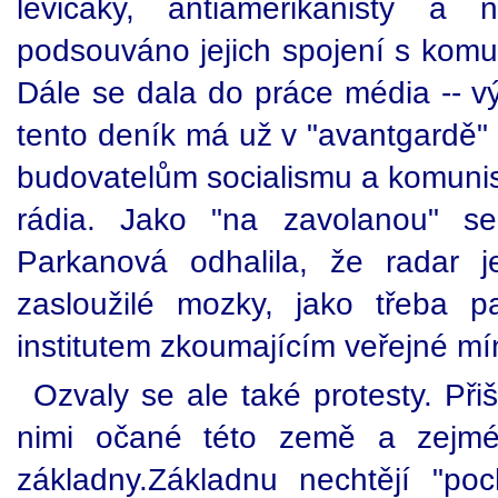
levičáky, antiamerikanisty a
podsouváno jejich spojení s komun
Dále se dala do práce média -- v
tento deník má už v "avantgardě" svo
budovatelům socialismu a komunis
rádia. Jako "na zavolanou" se 
Parkanová odhalila, že radar je
zasloužilé mozky, jako třeba
institutem zkoumajícím veřejné mí
Ozvaly se ale také protesty. Přiš
nimi očané této země a zejména
základny.Základnu nechtějí "po