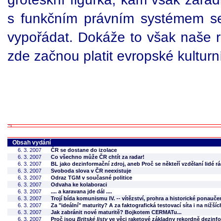
s funkčním právním systémem se
vypořádat. Dokáže to však naše 
zde začnou platit evropské kulturn
Obsah vydání
6. 3. 2007
ČR se dostane do izolace
6. 3. 2007
Co všechno může ČR chtít za radar!
6. 3. 2007
BL jako dezinformační zdroj, aneb Proč se někteří vzdělaní lidé r
6. 3. 2007
Svoboda slova v ČR neexistuje
6. 3. 2007
Odraz TGM v současné politice
6. 3. 2007
Odvaha ke kolaboraci
6. 3. 2007
.... a karavana jde dál ....
6. 3. 2007
Trojí bída komunismu IV. -- vítězství, prohra a historické ponau
6. 3. 2007
Za "ideální" maturity? A za faktografická testovací síta i na nižší
6. 3. 2007
Jak zabránit nové maturitě? Bojkotem CERMATu...
6. 3. 2007
Proč jsou
Britské listy
ve věci raketové základny rekordně dezin