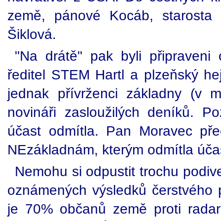
země, pánové Kocáb, starosta 
Šiklová.
"Na drátě" pak byli připraven
ředitel STEM Hartl a plzeňský he
jednak přívrženci základny (v mí
novináři zasloužilých deníků. P
účast odmítla. Pan Moravec přeč
NEzákladnám, kterým odmítla účas
Nemohu si odpustit trochu podiv
oznámených výsledků čerstvého 
je 70% občanů země proti radaru,