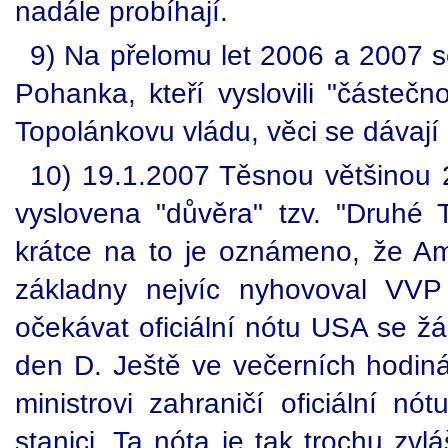
nadále probíhají.
9) Na přelomu let 2006 a 2007 s
Pohanka, kteří vyslovili "částeč
Topolánkovu vládu, věci se dávají
10) 19.1.2007 Těsnou většinou
vyslovena "důvěra" tzv. "Druhé
krátce na to je oznámeno, že Am
základny nejvíc nyhovoval VV
očekávat oficiální nótu USA se žá
den D. Ještě ve večerních hodi
ministrovi zahraničí oficiální 
stanici. Ta nóta je tak trochu zvl