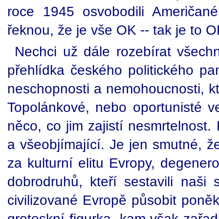
roce 1945 osvobodili Američan
řeknou, že je vše OK -- tak je to 
Nechci už dále rozebírat všechny
přehlídka českého politického pa
neschopnosti a nemohoucnosti, kte
Topolánkové, nebo oportunisté v
něco, co jim zajistí nesmrtelnost
a všeobjímající. Je jen smutné, 
za kulturní elitu Evropy, degener
dobrodruhů, kteří sestavili naš
civilizované Evropě působit poně
groteskní figurka, kam však zařa