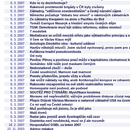
6. 3. 2007
Kdo to tu dezinformuje?
6. 3. 2007
Raketové protiletecké brigády v ČR byly zrušeny
5. 3. 2007
Základny, "vděčnost osvoboditelům" a český národní zájem
5. 3. 2007
Německo požaduje "debatu bez emocí" o raketových základnách
5. 3. 2007
Ze základny Kwajalein na atolu v Pacifiku do Brd
6. 3. 2007
Tomáš Garrigue Masaryk a hledání smyslu českých dějin
6. 3. 2007
TGM: Demokracie musí být stálou reformou, stálou revolucí
6. 3. 2007
7 modeliek
6. 3. 2007
Medializace se určitě nevzdá střetu jako výkladového principu a e
6. 3. 2007
V čem se Václav Klaus mýlí
6. 3. 2007
Antologie
Divokého vína
- kulturní událost
5. 3. 2007
Havlův někdejší mluvčí: Jsem slušně vychovaný, proto jsem pro 
6. 3. 2007
Kuřákova hradní pseudosvoboda
6. 3. 2007
Od nuly
6. 3. 2007
Pověra: Pilnou a poctivou prací může v kapitalismu zbohatnout 
6. 3. 2007
Somálsko: bílé tváře pod maskami černých
6. 3. 2007
Nedostatkové zboží -- duše
6. 3. 2007
České soudnictví: Marnost nad marnost
6. 3. 2007
Pravdu především, pravdu vždy a všude
6. 3. 2007
Jak snížit náklady na léky, aneb Antikorupční korupce ve zdravotn
6. 3. 2007
Rakousko nezapomíná na své oběti stalinského teroru
6. 3. 2007
Homeopatie není podvod, ale podvod
5. 3. 2007
SOUTĚŽ PRO ČTENÁŘE: Mystifikace koulema
5. 3. 2007
Moravec mě nepřesvědčil; vážným problémem diskuse zůstal nepr
5. 3. 2007
Přepis Otázek Václava Moravce o radarové základně USA na úze
5. 3. 2007
Co mi vadí na České televizi
5. 3. 2007
Muž potřebuje mít jistotu, že je dítě jeho
5. 3. 2007
Malá domů
5. 3. 2007
Radar jako prestiž aneb Ázerbajdžán náš vzor
5. 3. 2007
Dialektika není nevědecká, musí se jí ale rozumět
18. 2. 2007
Hospodaření OSBL za leden 2007
22. 11. 2003
Adresy redakce