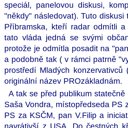
speciál, panelovou diskusi, kom
"někdy" následovat). Tuto diskusi
Příbramska, kteří radar odmítli 
tato vláda jedná se svými občan
protože je odmítla posadit na "pan
a podobně tak ( v rámci patrně "vy
prostředí Mladých konzervativců 
originální název PROzákladnám.
A tak se před publikum statečně p
Saša Vondra, místopředseda PS 
PS za KSČM, pan V.Filip a iniciat
navrátivší z USA. Do čestných kře