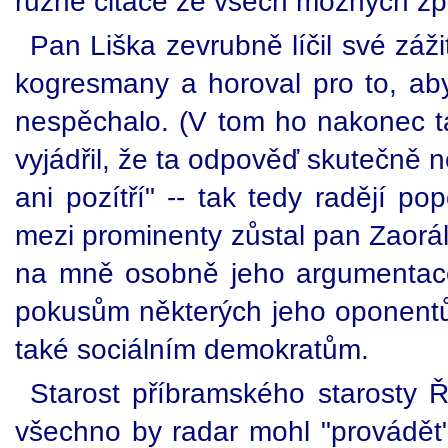
různé citace ze všech možných zp
Pan Liška zevrubně líčil své záž
kogresmany a horoval pro to, ab
nespěchalo. (V tom ho nakonec ta
vyjádřil, že ta odpověď skutečně 
ani pozítří" -- tak tedy radějí p
mezi prominenty zůstal pan Zaorál
na mně osobně jeho argumentace 
pokusům některých jeho oponentů 
také sociálním demokratům.
Starost příbramského starosty 
všechno by radar mohl "provádět"