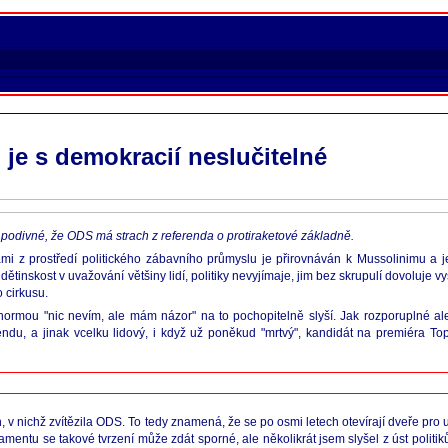
je s demokracií neslučitelné
mi podivné, že ODS má strach z referenda o protiraketové základně.
rkami z prostředí politického zábavního průmyslu je přirovnáván k Mussolinimu a j
ětinskost v uvažování většiny lidí, politiky nevyjímaje, jim bez skrupulí dovoluje v
 cirkusu.
ormou "nic nevím, ale mám názor" na to pochopitelně slyší. Jak rozporuplné ale 
endu, a jinak vcelku lidový, i když už poněkud "mrtvý", kandidát na premiéra To
 nichž zvítězila ODS. To tedy znamená, že se po osmi letech otevírají dveře pro u
mentu se takové tvrzení může zdát sporné, ale několikrát jsem slyšel z úst politiků 