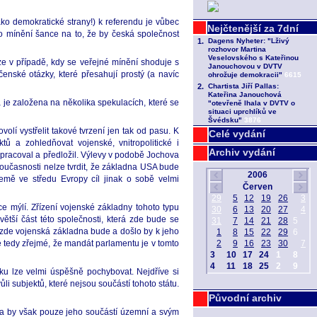
ako demokratické strany!) k referendu je vůbec
o mínění šance na to, že by česká společnost
ze v případě, kdy se veřejné mínění shoduje s
ské otázky, které přesahují prostý (a navíc
je založena na několika spekulacích, které se
í vystřelit takové tvrzení jen tak od pasu. K
Celé vydání
ů a zohledňovat vojenské, vnitropolitické i
Archiv vydání
pracoval a předložil. Výlevy v podobě Jochova
současnosti nelze tvrdit, že základna USA bude
země ve středu Evropy cíl jinak o sobě velmi
e mýlí. Zřízení vojenské základny tohoto typu
ětší část této společnosti, která zde bude se
 zde vojenská základna bude a došlo by k jeho
Je tedy zřejmé, že mandát parlamentu je v tomto
oku lze velmi úspěšně pochybovat. Nejdříve si
ůli subjektů, které nejsou součástí tohoto státu.
Původní archiv
la by však pouze jeho součástí územní a svým