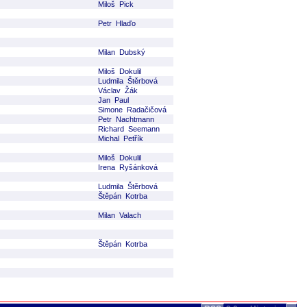
Miloš Pick
Petr Hlaďo
Milan Dubský
Miloš Dokulil
Ludmila Štěrbová
Václav Žák
Jan Paul
Simone Radačičová
Petr Nachtmann
Richard Seemann
Michal Petřík
Miloš Dokulil
Irena Ryšánková
Ludmila Štěrbová
Štěpán Kotrba
Milan Valach
Štěpán Kotrba