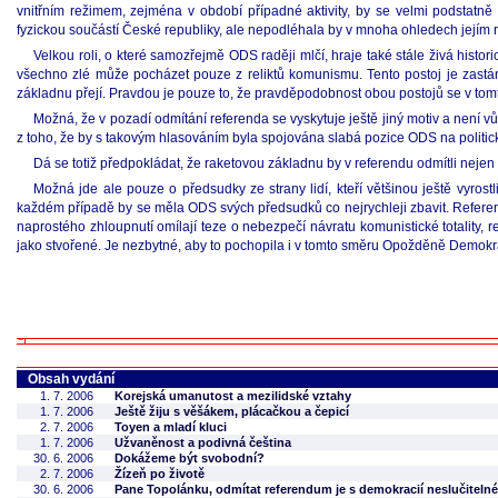
vnitřním režimem, zejména v období případné aktivity, by se velmi podstatně
fyzickou součástí České republiky, ale nepodléhala by v mnoha ohledech jejím ro
Velkou roli, o které samozřejmě ODS raději mlčí, hraje také stále živá histori
všechno zlé může pocházet pouze z reliktů komunismu. Tento postoj je zastánci
základnu přejí. Pravdou je pouze to, že pravděpodobnost obou postojů se v tomto
Možná, že v pozadí odmítání referenda se vyskytuje ještě jiný motiv a není 
z toho, že by s takovým hlasováním byla spojována slabá pozice ODS na polit
Dá se totiž předpokládat, že raketovou základnu by v referendu odmítli nej
Možná jde ale pouze o předsudky ze strany lidí, kteří většinou ještě vyros
každém případě by se měla ODS svých předsudků co nejrychleji zbavit. Referen
naprostého zhloupnutí omílají teze o nebezpečí návratu komunistické totality,
jako stvořené. Je nezbytné, aby to pochopila i v tomto směru Opožděně Demokra
Obsah vydání
1. 7. 2006
Korejská umanutost a mezilidské vztahy
1. 7. 2006
Ještě žiju s věšákem, plácačkou a čepicí
2. 7. 2006
Toyen a mladí kluci
1. 7. 2006
Užvaněnost a podivná čeština
30. 6. 2006
Dokážeme být svobodní?
2. 7. 2006
Žízeň po životě
30. 6. 2006
Pane Topolánku, odmítat referendum je s demokracií neslučitelné