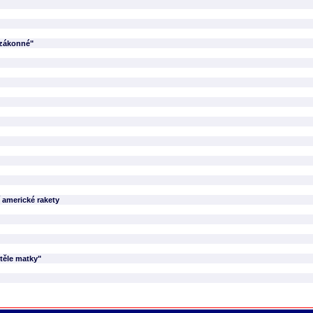
izákonné"
 americké rakety
těle matky"