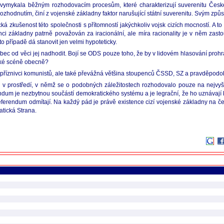
 vymykala běžným rozhodovacím procesům, které charakterizují suverenitu České 
zhodnutím, činí z vojenské základny faktor narušující státní suverenitu. Svým způs
cká zkušenost této společnosti s přítomností jakýchkoliv vojsk cizích mocností. A to
 základny patrně považován za iracionální, ale míra racionality je v něm zastou
 případě dá stanovit jen velmi hypoteticky.
vůbec od věci jej nadhodit. Bojí se ODS pouze toho, že by v lidovém hlasování proh
ické scéně obecně?
en příznivci komunistů, ale také převážná většina stoupenců ČSSD, SZ a pravděpod
tli v prostředí, v němž se o podobných záležitostech rozhodovalo pouze na nejvyš
dum je nezbytnou součástí demokratického systému a je legrační, že ho uznávají k
 referendum odmítají. Na každý pád je právě existence cizí vojenské základny na
tická Strana.