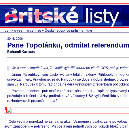
deník o všem, o čem se v České republice příliš nemluví
30. 6. 2006
Pane Topolánku, odmítat referendum 
Bohumil Kartous
Je-li tomu skutečně tak, že voliči vyjádřili touhu po vládě ODS, pak je vel
Jiřímu Paroubkovi jsou často vyčítány totalitní sklony. Přihlouplými figu
univerzální terč. Pravdou je, že do Paroubka se docela dobře strefuje, protože d
sám Jiří Paroubek k tomu rád přidá některá vystoupení z repertoáru politického
Povrchní asociace pak mají volné pole působnosti a "opčan" typizovaný n
požaduje k řešení otázky protiraketové základny USA vyjádření lidu v refer
rozhodovacích procesů odmítá?
Celá věc má poněkud nejasný charakter. Vezměme v úvahu, že je po volbách, v
svým způsobem -- potvrzeno. Při postavení jednotlivých politických bloků v parla