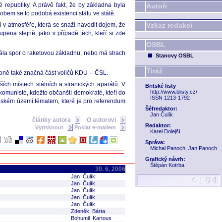
republiky. A právě fakt, že by základna byla
Autoři
obem se to podobá existenci státu ve státě.
 i v atmosféře, která se snaží navodit dojem, že
Vzkaz redakci
pena stejně, jako v případě těch, kteří si zde
OSBL
rála spor o raketovou základnu, nebo má strach
Stanovy OSBL
Tiráž
obně také značná část voličů KDU -- ČSL.
ších místech státních a stranických aparátů. V
Britské listy
http://www.blisty.cz/
omunisté, kdežto občanští demokraté, kteří do
ISSN 1213-1792
 českém území tématem, které je pro referendum
Šéfredaktor:
Jan Čulík
články autora
O autorovi
Redaktor:
Vytisknout
Poslat e-mailem
Karel Dolejší
Správa:
Michal Panoch, Jan Panoch
Grafický návrh:
Štěpán Kotrba
30. 6. 2006
Jan Čulík
Jan Čulík
Jan Čulík
Jan Čulík
Jan Čulík
Zdeněk Bárta
Bohumil Kartous