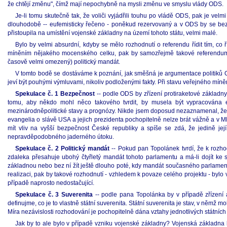
že chtějí změnu", čímž mají nepochybně na mysli změnu ve smyslu vlády ODS.
Je-li tomu skutečně tak, že voliči vyjádřili touhu po vládě ODS, pak je vel
dlouhodobě -- eufemisticky řečeno - poněkud rezervovaný a v ODS by se bez 
přistoupila na umístění vojenské základny na území tohoto státu, velmi malé.
Bylo by velmi absurdní, kdyby se mělo rozhodnutí o referendu řídit tím, c
míněním nějakého mocenského celku, pak by samozřejmě takové referendum p
časově velmi omezený) politický mandát.
V tomto bodě se dostáváme k poznání, jak směšná je argumentace politiků O
jeví být pouhými výmluvami, nikoliv podloženými fakty. Při stavu veřejného míněn
Spekulace č. 1 Bezpečnost
-- podle ODS by zřízení protiraketové základny
tomu, aby někdo mohl něco takového tvrdit, by musela být vypracována exp
mezinárodněpolitické stavy a prognózy. Nikde jsem doposud nezaznamenal, že 
evangelia o slávě USA a jejich prezidenta pochopitelně nelze brát vážně a v M
mít vliv na vyšší bezpečnost České republiky a spíše se zdá, že jedině je
nepravděpodobného jaderného útoku.
Spekulace č. 2 Politický mandát
-- Pokud pan Topolánek tvrdí, že k rozho
zdaleka přesahuje ubohý čtyřletý mandát tohoto parlamentu a má-li dojít ke 
základnou nebo bez ní žít ještě dlouho poté, kdy mandát současného parlamen
realizaci, pak by takové rozhodnutí - vzhledem k povaze celého projektu - bylo 
případě naprosto nedostačující.
Spekulace č. 3 Suverenita
-- podle pana Topolánka by v případě zřízení a
definujme, co je to vlastně státní suverenita. Státní suverenita je stav, v němž m
Míra nezávislosti rozhodování je pochopitelně dána vztahy jednotlivých státníc
Jak by to ale bylo v případě vzniku vojenské základny? Vojenská základna b