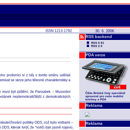
ISSN 1213-1792
30. 6. 2006
RSS backend
RSS 0.91
RSS 2.0
PDA verze
eho protivníci si z něj v tomto směru udělali
ysmívat se skrze jeho tělesné charakteristiky a
musí být zjištění, že Paroubek -- Mussolini
Čtěte Britské listy speciálně
polánek nejdemokratičtější z demokratických
upravené pro vaše mobilní
telefony a PDA
Reklama
skutečňování politiky ODS, což bylo volbami --
Reklama
ODS, kterak tvrdí, že "voliči dali jasně najevo,