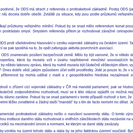
mi podivné, že ODS má strach z referenda o protiraketové základně. Postoj ODS (j
něj docela dobře obešli. Zvláště za situace, kdy jsou podle průzkumů veřejnéh
o říkají průzkumy veřejného mínění. Pokud by se snad mělo referendum konat pou
ostrádalo smysl. Smyslem referenda přitom je rozhodovat závažné celospolečen
DS proti všelidovému hlasování o vzniku vojenské základny na českém území. Ta 
í se pak spoléhá na to, že opět zafunguje aktivita povrchních asociací.
 ODS znamenalo posílení bezpečnosti země. Mělo by být varovné, že si někdo dovol
ertíza, která by musela vzít v úvahu nepřeberné množství souvisejících fakt
by někdo takovou zprávu, která by nutně musela být částečně věšteckým dílem, vy
F Dnes dobře vědí, jakým způsobem účel světí prostředky. Jisté je pouze to, že v 
jí přítomnost by mohla udělat z malé a z geopolitického hlediska nezajímavé 
dnutí o zřízení cizí vojenské základny v ČR má mandát parlament, pak se hluboc
skutečně zodpovědnému rozhodnutí, musí se k této otázce vyjádřit co možná nejv
tu dávno zanikne. Pokud by se snad parlament v tomto případě rozhodl o tom, že
velmi těžko zvratitelné a žádný další "mandát" by s tím de facto nemohl nic dělat. 
merické protiraketové základny nešlo o narušení suverenity státu. O tomto výr
ohou instituce daného státu rozhodovat o vnitřních záležitostech státu nezávisle na v
h celků na mezinárodní úrovni a normami, ke kterým se dané státy zavázaly.
y vznikla na území tohoto státu a stala by se jeho faktickou
územní
součástí. By