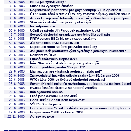
30. 6. 2006
Kdo a jak vyhrál volby?
30. 6. 2006
Šikana na vysokých školách
30. 6. 2006
Registrované partnerství pro gaye vstupuje v ČR v platnost
30. 6. 2006
ČTK: Rada žádá ředitele ČRo, aby zastavil přípravy dalších stanic
30. 6. 2006
Americké vojenské tribunály pro vězně z Guantánama jsou "prot
30. 6. 2006
Stav věcí a skutečnost je vždy složitější
30. 6. 2006
Nezodpovědnost
30. 6. 2006
Učinil ve středu Jiří Paroubek rozhodný krok?
2. 7. 2006
Světová obchodní organizace nepřekročila svůj stín
29. 6. 2006
RRTV versus BBC: My se opravdu snažíme
30. 6. 2006
Jádrem sporu byla bagatelizace
30. 6. 2006
Deportace rodin s dětmi prozatím odloženy
30. 6. 2006
Jak jinak, než protiraketovými systémy s jadernými hlavicemi?
29. 6. 2006
Rekviem za ÖGB
30. 6. 2006
Filmaři skórovali v trapnostech
30. 6. 2006
Írán: Stav věcí a skutečnost je vždy složitější
30. 6. 2006
Dopr.... problém, anebo "Do pr....!"?
29. 6. 2006
Má nás, čtenáře vlastních podpisů, někdo rád?
30. 6. 2006
Zpravodajství iráckého odboje za dny 1. -- 15. června 2006
29. 6. 2006
WTO: Léto 2006 ve Světové obchodní organizaci
26. 6. 2006
Severní Korejci nejspíše rozhodnou, zda budou na českém území
29. 6. 2006
Kvalita českého školství se rapidně zhoršila
29. 6. 2006
Írán a jaderná bomba
28. 6. 2006
Proč jsme odvolali Borise Jirků
28. 6. 2006
Boris Jirků: Odhalil jsem nepravosti
28. 6. 2006
VŠUP - Spirála pádu
28. 6. 2006
Homosexualita "vzniká v důsledku pozice nenarozeného plodu v 
12. 6. 2006
Hospodaření OSBL za květen 2006
22. 11. 2003
Adresy redakce