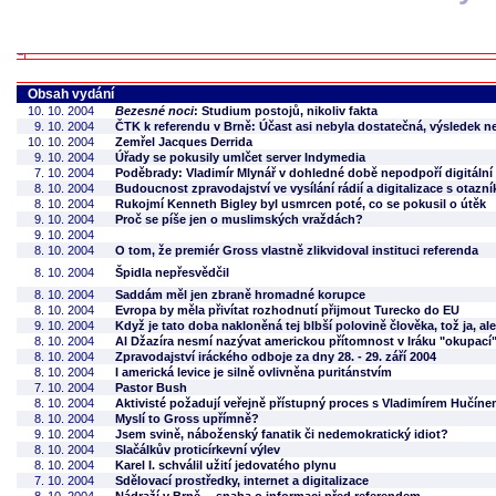
Obsah vydání
10. 10. 2004
Bezesné noci
: Studium postojů, nikoliv fakta
9. 10. 2004
ČTK k referendu v Brně: Účast asi nebyla dostatečná, výsledek 
10. 10. 2004
Zemřel Jacques Derrida
9. 10. 2004
Úřady se pokusily umlčet server Indymedia
7. 10. 2004
Poděbrady: Vladimír Mlynář v dohledné době nepodpoří digitální
8. 10. 2004
Budoucnost zpravodajství ve vysílání rádií a digitalizace s otazn
8. 10. 2004
Rukojmí Kenneth Bigley byl usmrcen poté, co se pokusil o útěk
9. 10. 2004
Proč se píše jen o muslimských vraždách?
9. 10. 2004
8. 10. 2004
O tom, že premiér Gross vlastně zlikvidoval instituci referenda
8. 10. 2004
Špidla nepřesvědčil
8. 10. 2004
Saddám měl jen zbraně hromadné korupce
8. 10. 2004
Evropa by měla přivítat rozhodnutí přijmout Turecko do EU
9. 10. 2004
Když je tato doba nakloněná tej blbší polovině člověka, tož ja, al
8. 10. 2004
Al Džazíra nesmí nazývat americkou přítomnost v Iráku "okupací
8. 10. 2004
Zpravodajství iráckého odboje za dny 28. - 29. září 2004
8. 10. 2004
I americká levice je silně ovlivněna puritánstvím
7. 10. 2004
Pastor Bush
8. 10. 2004
Aktivisté požadují veřejně přístupný proces s Vladimírem Hučín
8. 10. 2004
Myslí to Gross upřímně?
9. 10. 2004
Jsem svině, náboženský fanatik či nedemokratický idiot?
8. 10. 2004
Slačálkův proticírkevní výlev
8. 10. 2004
Karel I. schválil užití jedovatého plynu
7. 10. 2004
Sdělovací prostředky, internet a digitalizace