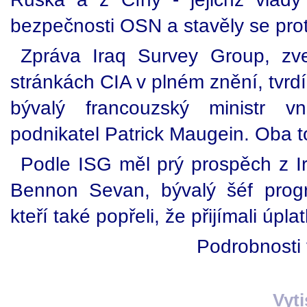
bezpečnosti OSN a stavěly se proti
Zpráva Iraq Survey Group, zve
stránkách CIA v plném znění, tvrdí
bývalý francouzský ministr v
podnikatel Patrick Maugein. Oba to
Podle ISG měl prý prospěch z Irá
Bennon Sevan, bývalý šéf progr
kteří také popřeli, že přijímali úplat
Podrobnosti 
Vyt