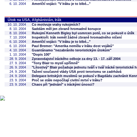
6. 10. 2004
Američtí vojáci: "V Iráku je to blbé..."
Útok na USA, Afghánistán, Irák
10. 10. 2004
Co motivuje vrahy rukojmích?
8. 10. 2004
Saddám měl jen zbraně hromadné korupce
8. 10. 2004
Rukojmí Kenneth Bigley byl usmrcen poté, co se pokusil o útěk
7. 10. 2004
Inspektoři: Irák neměl žádné zbraně hromadného ničení
6. 10. 2004
Američtí vojáci: "V Iráku je to blbé..."
6. 10. 2004
Paul Bremer: "Amerika neměla v Iráku dost vojáků"
4. 10. 2004
Guantánamo "nezabránilo teroristickým útokům"
1. 10. 2004
"Dopis 100"
28. 9. 2004
Zpravodajství iráckého odboje za dny 13. - 17. září 2004
27. 9. 2004
"Tony Blair to myslí upřímně"
26. 9. 2004
"Lítostivý" Blair požaduje jednotu tváří v tvář irácké teroristické 
24. 9. 2004
Tažení současné vlády USA proti terorismu se zadrhává
24. 9. 2004
Delegace britských muslimů se pokusí v Bagdádu zachránit Ken
23. 9. 2004
Proč se stále nepočítají civilní mrtví v Iráku?
23. 9. 2004
Chaos při "jednání" s iráckými únosci?