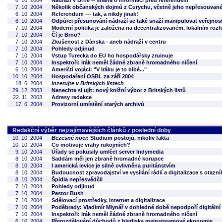
8. 10. 2004
Nádraží v Brně -- snaha o informaci před referendem
7. 10. 2004
Několik občanských dojmů z Curychu, včetně jeho nepřesouvané
6. 10. 2004
Referendum --- tak, a nikdy jinak!
6. 10. 2004
Odpůrci přesunování nádraží se také snaží manipulovat veřejnos
7. 10. 2004
Moderní politika je založena na decentralizovaném, lokálním roz
7. 10. 2004
Čí je Brno?
7. 10. 2004
Zkušenost z Dánska - aneb nádraží v centru
7. 10. 2004
Pohledy odjinud
7. 10. 2004
Vstup Turecka do EU ho hospodářsky zruinuje
7. 10. 2004
Inspektoři: Irák neměl žádné zbraně hromadného ničení
6. 10. 2004
Američtí vojáci: "V Iráku je to blbé..."
10. 10. 2004
Hospodaření OSBL za září 2004
18. 6. 2004
Inzerujte v Britských listech
29. 12. 2003
Nenechte si ujít: nový knižní výbor z Britských listů
22. 11. 2003
Adresy redakce
17. 6. 2004
Provizorní umístění starých archivů
Redakční výběr nejzajímavějších článků z poslední doby
10. 10. 2004
Bezesné noci
: Studium postojů, nikoliv fakta
10. 10. 2004
Co motivuje vrahy rukojmích?
9. 10. 2004
Úřady se pokusily umlčet server Indymedia
8. 10. 2004
Saddám měl jen zbraně hromadné korupce
8. 10. 2004
I americká levice je silně ovlivněna puritánstvím
8. 10. 2004
Budoucnost zpravodajství ve vysílání rádií a digitalizace s otazn
8. 10. 2004
Špidla nepřesvědčil
7. 10. 2004
Pohledy odjinud
7. 10. 2004
Pastor Bush
7. 10. 2004
Sdělovací prostředky, internet a digitalizace
7. 10. 2004
Poděbrady: Vladimír Mlynář v dohledné době nepodpoří digitální
7. 10. 2004
Inspektoři: Irák neměl žádné zbraně hromadného ničení
6. 10. 2004
Přerozdělování důchodů z hlediska mainstreamové ekonomie