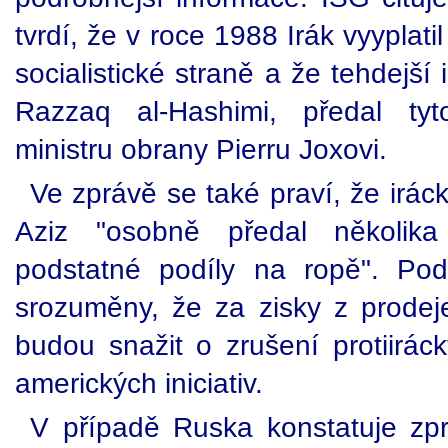
tvrdí, že v roce 1988 Irák vyyplat
socialistické straně a že tehdejší 
Razzaq al-Hashimi, předal ty
ministru obrany Pierru Joxovi.
Ve zprávě se také praví, že irác
Aziz "osobně předal několik
podstatné podíly na ropě". Pod
srozuměny, že za zisky z prodej
budou snažit o zrušení protiirác
amerických iniciativ.
V případě Ruska konstatuje zprá