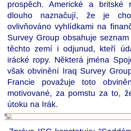
prospěch. Americké a britské m
dlouho naznačují, že je ch
ovlivňováno vyhlídkami na finan
Survey Group obsahuje seznam 
těchto zemí i odjunud, kteří úd
irácké ropy. Některá jména Spoje
však obvinění Iraq Survey Group
Francie považuje toto obviněn
motivované, za pomstu za to, že
útoku na Irák.