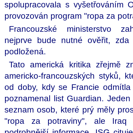
spolupracovala s vyšetřováním 
provozován program "ropa za potr
Francouzské ministerstvo zah
nejprve bude nutné ověřit, zda
podložená.
Tato americká kritika zřejmě 
americko-francouzských styků, kt
od doby, kdy se Francie odmítla ú
poznamenal list Guardian. Jeden ir
seznam osob, které prý měly pro
"ropa za potraviny", ale Iraq
podrobnější informace. ISG cituj