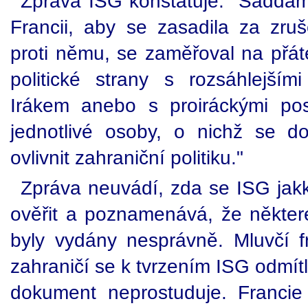
Zpráva ISG konstatuje: "Saddám
Francii, aby se zasadila za zru
proti němu, se zaměřoval na přát
politické strany s rozsáhlejším
Irákem anebo s proiráckými post
jednotlivé osoby, o nichž se d
ovlivnit zahraniční politiku."
Zpráva neuvádí, zda se ISG jakko
ověřit a poznamenává, že někter
byly vydány nesprávně. Mluvčí f
zahraničí se k tvrzením ISG odmítl
dokument neprostuduje. Francie