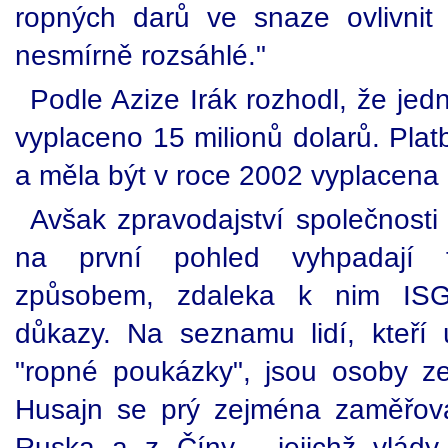
ropných darů ve snaze ovlivnit t
nesmírně rozsáhlé."
Podle Azize Irák rozhodl, že jed
vyplaceno 15 milionů dolarů. Pla
a měla být v roce 2002 vyplacena 
Avšak zpravodajství společnosti
na první pohled vyhpadají t
způsobem, zdaleka k nim ISG 
důkazy. Na seznamu lidí, kteří 
"ropné poukázky", jsou osoby 
Husajn se prý zejména zaměřoval
Ruska a z Číny - jejichž vlád