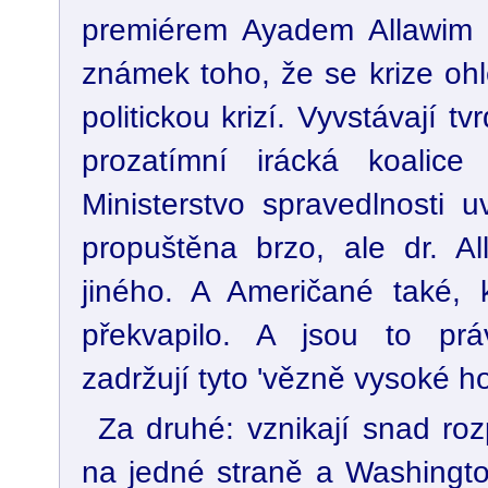
premiérem Ayadem Allawim 
známek toho, že se krize oh
politickou krizí. Vyvstávají t
prozatímní irácká koalice
Ministerstvo spravedlnosti 
propuštěna brzo, ale dr. Al
jiného. A Američané také, k
překvapilo. A jsou to prá
zadržují tyto 'vězně vysoké h
Za druhé: vznikají snad r
na jedné straně a Washing