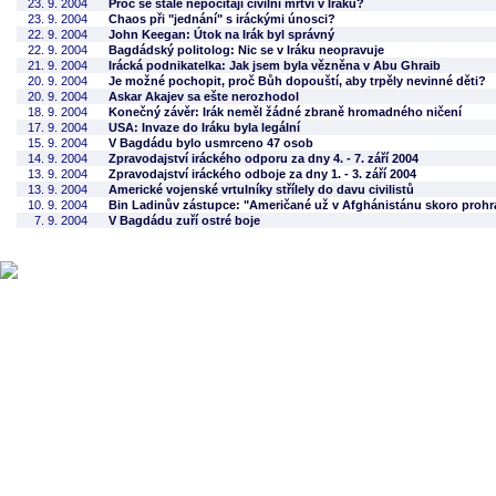
23. 9. 2004
Proč se stále nepočítají civilní mrtví v Iráku?
23. 9. 2004
Chaos při "jednání" s iráckými únosci?
22. 9. 2004
John Keegan: Útok na Irák byl správný
22. 9. 2004
Bagdádský politolog: Nic se v Iráku neopravuje
21. 9. 2004
Irácká podnikatelka: Jak jsem byla vězněna v Abu Ghraib
20. 9. 2004
Je možné pochopit, proč Bůh dopouští, aby trpěly nevinné děti?
20. 9. 2004
Askar Akajev sa ešte nerozhodol
18. 9. 2004
Konečný závěr: Irák neměl žádné zbraně hromadného ničení
17. 9. 2004
USA: Invaze do Iráku byla legální
15. 9. 2004
V Bagdádu bylo usmrceno 47 osob
14. 9. 2004
Zpravodajství iráckého odporu za dny 4. - 7. září 2004
13. 9. 2004
Zpravodajství iráckého odboje za dny 1. - 3. září 2004
13. 9. 2004
Americké vojenské vrtulníky střílely do davu civilistů
10. 9. 2004
Bin Ladinův zástupce: "Američané už v Afghánistánu skoro prohrá
7. 9. 2004
V Bagdádu zuří ostré boje