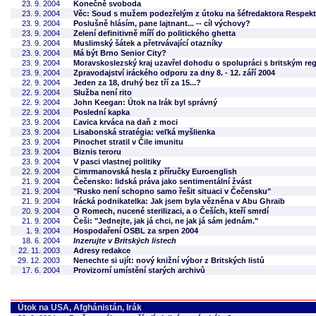
23. 9. 2004
Konečně svoboda
23. 9. 2004
Věc: Soud s mužem podezřelým z útoku na šéfredaktora Respektu 
23. 9. 2004
Poslušně hlásím, pane lajtnant... -- cíl výchovy?
23. 9. 2004
Zelení definitivně míří do politického ghetta
23. 9. 2004
Muslimský šátek a přetrvávající otazníky
23. 9. 2004
Má být Brno Senior City?
23. 9. 2004
Moravskoslezský kraj uzavřel dohodu o spolupráci s britským re
23. 9. 2004
Zpravodajství iráckého odporu za dny 8. - 12. září 2004
22. 9. 2004
Jeden za 18, druhý bez tří za 15...?
22. 9. 2004
Služba není rito
22. 9. 2004
John Keegan: Útok na Irák byl správný
22. 9. 2004
Poslední kapka
23. 9. 2004
Ľavica krváca na daň z moci
23. 9. 2004
Lisabonská stratégia: veľká myšlienka
23. 9. 2004
Pinochet stratil v Čile imunitu
23. 9. 2004
Biznis teroru
23. 9. 2004
V pasci vlastnej politiky
22. 9. 2004
Cimrmanovská hesla z příručky Euroenglish
21. 9. 2004
Čečensko: lidská práva jako sentimentální žvást
21. 9. 2004
"Rusko není schopno samo řešit situaci v Čečensku"
21. 9. 2004
Irácká podnikatelka: Jak jsem byla vězněna v Abu Ghraib
20. 9. 2004
O Romech, nucené sterilizaci, a o Češích, kteří smrdí
21. 9. 2004
Češi: "Jednejte, jak já chci, ne jak já sám jednám."
1. 9. 2004
Hospodaření OSBL za srpen 2004
18. 6. 2004
Inzerujte v Britských listech
22. 11. 2003
Adresy redakce
29. 12. 2003
Nenechte si ujít: nový knižní výbor z Britských listů
17. 6. 2004
Provizorní umístění starých archivů
Útok na USA, Afghánistán, Irák