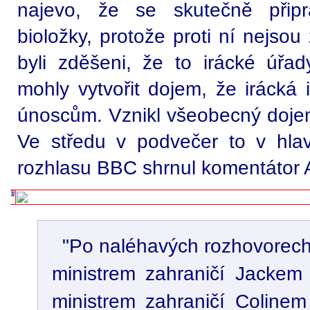
najevo, že se skutečně připr
bioložky, protože proti ní nejso
byli zděšeni, že to irácké úřa
mohly vytvořit dojem, že irácká 
únoscům. Vznikl všeobecný dojem
Ve středu v podvečer to v hla
rozhlasu BBC shrnul komentátor 
"Po naléhavých rozhovorech
ministrem zahraničí Jackem
ministrem zahraničí Coline