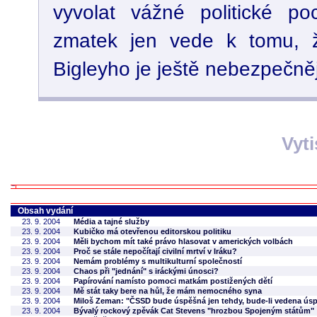
vyvolat vážné politické po
zmatek jen vede k tomu, ž
Bigleyho je ještě nebezpečněj
Vyt
Obsah vydání
23. 9. 2004
Média a tajné služby
23. 9. 2004
Kubičko má otevřenou editorskou politiku
23. 9. 2004
Měli bychom mít také právo hlasovat v amerických volbách
23. 9. 2004
Proč se stále nepočítají civilní mrtví v Iráku?
23. 9. 2004
Nemám problémy s multikulturní společností
23. 9. 2004
Chaos při "jednání" s iráckými únosci?
23. 9. 2004
Papírování namísto pomoci matkám postižených dětí
23. 9. 2004
Mě stát taky bere na hůl, že mám nemocného syna
23. 9. 2004
Miloš Zeman: "ČSSD bude úspěšná jen tehdy, bude-li vedena ús
23. 9. 2004
Bývalý rockový zpěvák Cat Stevens "hrozbou Spojeným státům"