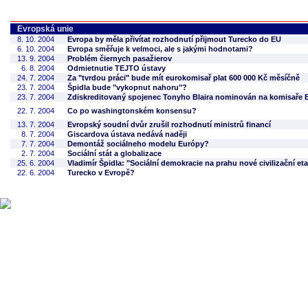
Evropská unie
8. 10. 2004
Evropa by měla přivítat rozhodnutí přijmout Turecko do EU
6. 10. 2004
Evropa směřuje k velmoci, ale s jakými hodnotami?
13. 9. 2004
Problém čiernych pasažierov
6. 8. 2004
Odmietnutie TEJTO ústavy
24. 7. 2004
Za "tvrdou práci" bude mít eurokomisař plat 600 000 Kč měsíčně
23. 7. 2004
Špidla bude "vykopnut nahoru"?
23. 7. 2004
Zdiskreditovaný spojenec Tonyho Blaira nominován na komisaře 
22. 7. 2004
Co po washingtonském konsensu?
13. 7. 2004
Evropský soudní dvůr zrušil rozhodnutí ministrů financí
8. 7. 2004
Giscardova ústava nedává naději
7. 7. 2004
Demontáž sociálneho modelu Európy?
2. 7. 2004
Sociální stát a globalizace
25. 6. 2004
Vladimír Špidla: "Sociální demokracie na prahu nové civilizační et
22. 6. 2004
Turecko v Evropě?