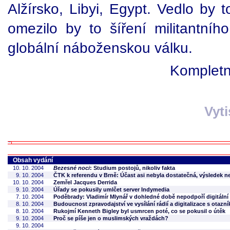
Alžírsko, Libyi, Egypt. Vedlo by t
omezilo by to šíření militantníh
globální náboženskou válku.
Kompletní
Vyt
Obsah vydání
10. 10. 2004
Bezesné noci
: Studium postojů, nikoliv fakta
9. 10. 2004
ČTK k referendu v Brně: Účast asi nebyla dostatečná, výsledek 
10. 10. 2004
Zemřel Jacques Derrida
9. 10. 2004
Úřady se pokusily umlčet server Indymedia
7. 10. 2004
Poděbrady: Vladimír Mlynář v dohledné době nepodpoří digitální
8. 10. 2004
Budoucnost zpravodajství ve vysílání rádií a digitalizace s otazn
8. 10. 2004
Rukojmí Kenneth Bigley byl usmrcen poté, co se pokusil o útěk
9. 10. 2004
Proč se píše jen o muslimských vraždách?
9. 10. 2004