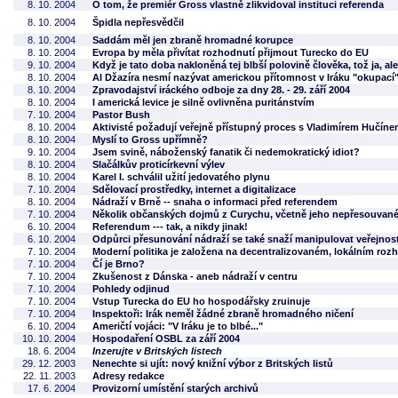
8. 10. 2004
O tom, že premiér Gross vlastně zlikvidoval instituci referenda
8. 10. 2004
Špidla nepřesvědčil
8. 10. 2004
Saddám měl jen zbraně hromadné korupce
8. 10. 2004
Evropa by měla přivítat rozhodnutí přijmout Turecko do EU
9. 10. 2004
Když je tato doba nakloněná tej blbší polovině člověka, tož ja, al
8. 10. 2004
Al Džazíra nesmí nazývat americkou přítomnost v Iráku "okupací
8. 10. 2004
Zpravodajství iráckého odboje za dny 28. - 29. září 2004
8. 10. 2004
I americká levice je silně ovlivněna puritánstvím
7. 10. 2004
Pastor Bush
8. 10. 2004
Aktivisté požadují veřejně přístupný proces s Vladimírem Hučín
8. 10. 2004
Myslí to Gross upřímně?
9. 10. 2004
Jsem svině, náboženský fanatik či nedemokratický idiot?
8. 10. 2004
Slačálkův proticírkevní výlev
8. 10. 2004
Karel I. schválil užití jedovatého plynu
7. 10. 2004
Sdělovací prostředky, internet a digitalizace
8. 10. 2004
Nádraží v Brně -- snaha o informaci před referendem
7. 10. 2004
Několik občanských dojmů z Curychu, včetně jeho nepřesouvané
6. 10. 2004
Referendum --- tak, a nikdy jinak!
6. 10. 2004
Odpůrci přesunování nádraží se také snaží manipulovat veřejnos
7. 10. 2004
Moderní politika je založena na decentralizovaném, lokálním roz
7. 10. 2004
Čí je Brno?
7. 10. 2004
Zkušenost z Dánska - aneb nádraží v centru
7. 10. 2004
Pohledy odjinud
7. 10. 2004
Vstup Turecka do EU ho hospodářsky zruinuje
7. 10. 2004
Inspektoři: Irák neměl žádné zbraně hromadného ničení
6. 10. 2004
Američtí vojáci: "V Iráku je to blbé..."
10. 10. 2004
Hospodaření OSBL za září 2004
18. 6. 2004
Inzerujte v Britských listech
29. 12. 2003
Nenechte si ujít: nový knižní výbor z Britských listů
22. 11. 2003
Adresy redakce
17. 6. 2004
Provizorní umístění starých archivů