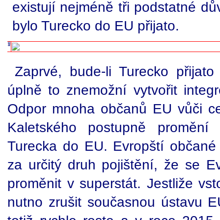
existují nejméně tři podstatné dů
bylo Turecko do EU přijato.
Zaprvé, bude-li Turecko přijat
úplně to znemožní vytvořit integ
Odpor mnoha občanů EU vůči cen
Kaletského postupně promění 
Turecka do EU. Evropští občané 
za určitý druh pojištění, že se 
proměnit v superstát. Jestliže v
nutno zrušit současnou ústavu E