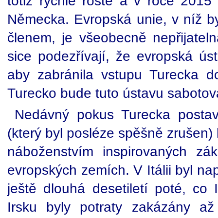
totiž rychle roste a v roce 2015
Německa. Evropská unie, v níž by
členem, je všeobecně nepřijateln
sice podezřívají, že evropská ús
aby zabránila vstupu Turecka d
Turecko bude tuto ústavu sabotov
Nedávný pokus Turecka postavi
(který byl posléze spěšně zrušen) 
náboženstvím inspirovaných zá
evropských zemích. V Itálii byl na
ještě dlouhá desetiletí poté, co 
Irsku byly potraty zakázány a