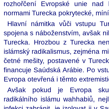
rozhořčení Evropské unie nad k
normami Turecka pokrytecké, míní
Hlavní námitka vůči vstupu T
spojena s náboženstvím, avšak niko
Turecka. Hrozbou z Turecka není 
islámský radikalismus, zejména mil
četné mešity, postavené v Tureck
financuje Saúdská Arábie. Po vst
Evropa otevřená i těmto extremis
Avšak pokud je Evropa skut
radikálního islámu wahhabiů, nej
infekci zabránit, je izolovat ji v 