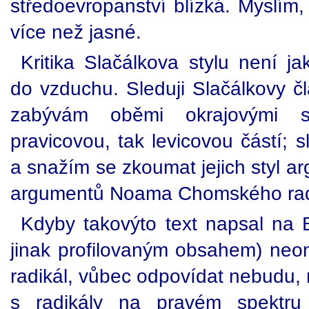
středoevropanství blízká. Myslím,
více než jasné.
Kritika Slačálkova stylu není j
do vzduchu. Sleduji Slačálkovy č
zabývám oběmi okrajovými sp
pravicovou, tak levicovou částí; s
a snažím se zkoumat jejich styl a
argumentů Noama Chomského radik
Kdyby takovýto text napsal na B
jinak profilovaným obsahem) neon
radikál, vůbec odpovídat nebudu, 
s radikály na pravém spektru