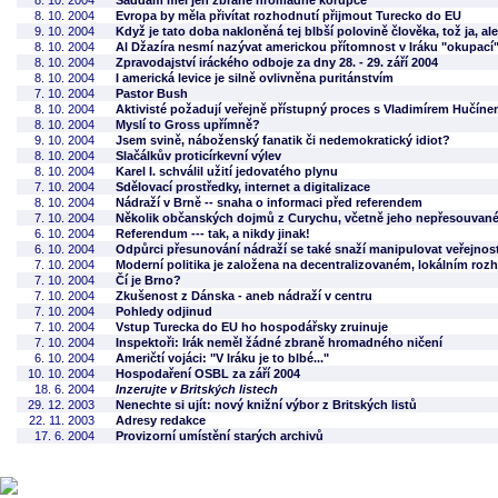
8. 10. 2004
Saddám měl jen zbraně hromadné korupce
8. 10. 2004
Evropa by měla přivítat rozhodnutí přijmout Turecko do EU
9. 10. 2004
Když je tato doba nakloněná tej blbší polovině člověka, tož ja, al
8. 10. 2004
Al Džazíra nesmí nazývat americkou přítomnost v Iráku "okupací
8. 10. 2004
Zpravodajství iráckého odboje za dny 28. - 29. září 2004
8. 10. 2004
I americká levice je silně ovlivněna puritánstvím
7. 10. 2004
Pastor Bush
8. 10. 2004
Aktivisté požadují veřejně přístupný proces s Vladimírem Hučín
8. 10. 2004
Myslí to Gross upřímně?
9. 10. 2004
Jsem svině, náboženský fanatik či nedemokratický idiot?
8. 10. 2004
Slačálkův proticírkevní výlev
8. 10. 2004
Karel I. schválil užití jedovatého plynu
7. 10. 2004
Sdělovací prostředky, internet a digitalizace
8. 10. 2004
Nádraží v Brně -- snaha o informaci před referendem
7. 10. 2004
Několik občanských dojmů z Curychu, včetně jeho nepřesouvané
6. 10. 2004
Referendum --- tak, a nikdy jinak!
6. 10. 2004
Odpůrci přesunování nádraží se také snaží manipulovat veřejnos
7. 10. 2004
Moderní politika je založena na decentralizovaném, lokálním roz
7. 10. 2004
Čí je Brno?
7. 10. 2004
Zkušenost z Dánska - aneb nádraží v centru
7. 10. 2004
Pohledy odjinud
7. 10. 2004
Vstup Turecka do EU ho hospodářsky zruinuje
7. 10. 2004
Inspektoři: Irák neměl žádné zbraně hromadného ničení
6. 10. 2004
Američtí vojáci: "V Iráku je to blbé..."
10. 10. 2004
Hospodaření OSBL za září 2004
18. 6. 2004
Inzerujte v Britských listech
29. 12. 2003
Nenechte si ujít: nový knižní výbor z Britských listů
22. 11. 2003
Adresy redakce
17. 6. 2004
Provizorní umístění starých archivů