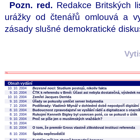
Pozn. red.
Redakce Britských l
urážky od čtenářů omlouvá a vy
zásady slušné demokratické disk
Vyt
Obsah vydání
10. 10. 2004
Bezesné noci
: Studium postojů, nikoliv fakta
9. 10. 2004
ČTK k referendu v Brně: Účast asi nebyla dostatečná, výsledek 
10. 10. 2004
Zemřel Jacques Derrida
9. 10. 2004
Úřady se pokusily umlčet server Indymedia
7. 10. 2004
Poděbrady: Vladimír Mlynář v dohledné době nepodpoří digitální
8. 10. 2004
Budoucnost zpravodajství ve vysílání rádií a digitalizace s otazn
8. 10. 2004
Rukojmí Kenneth Bigley byl usmrcen poté, co se pokusil o útěk
9. 10. 2004
Proč se píše jen o muslimských vraždách?
9. 10. 2004
8. 10. 2004
O tom, že premiér Gross vlastně zlikvidoval instituci referenda
8. 10. 2004
Špidla nepřesvědčil