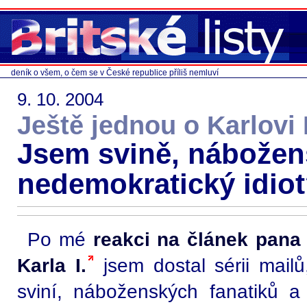
deník o všem, o čem se v České republice příliš nemluví
9. 10. 2004
Ještě jednou o Karlovi I
Jsem svině, nábožens
nedemokratický idio
Po mé
reakci na článek pana
Karla I.
jsem dostal sérii mail
sviní, náboženských fanatiků a 