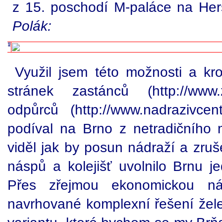
z 15. poschodí M-paláce na Herš
Polák:
Využil jsem této možnosti a kr
stránek zastánců (http://www.z
odpůrců (http://www.nadrazivce
podíval na Brno z netradičního m
viděl jak by posun nádraží a zruš
náspů a kolejišť uvolnilo Brnu j
Přes zřejmou ekonomickou nár
navrhované komplexní řešení žele