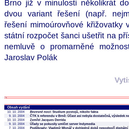
Brno již v minulosti několikrát d
dvou variant řešení (např. nej
řešení mimoúrovňové křižovatky v
státní rozpočet šanci ušetřit na p
nemluvě o promarněné možnost
Jaroslav Polák
Vyt
Obsah vydání
10. 10. 2004
Bezesné noci
: Studium postojů, nikoliv fakta
9. 10. 2004
ČTK k referendu v Brně: Účast asi nebyla dostatečná, výsledek 
10. 10. 2004
Zemřel Jacques Derrida
9. 10. 2004
Úřady se pokusily umlčet server Indymedia
7. 10. 2004
Poděbrady: Vladimír Mlynář v dohledné době nepodpoří digitální