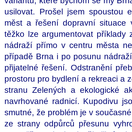
variantu, které bychom se my Brňa
usilovat. Prošel jsem spoustou 
měst a řešení dopravní situace
těžko lze argumentovat příklady z
nádraží přímo v centru města n
případě Brna i po posunu nádraží
přijatelné řešení. Odstranění pře
prostoru pro bydlení a rekreaci a 
stranu Zelených a ekologické akt
navrhované radnicí. Kupodivu js
smutné, že problém je v současné 
ze strany odpůrců přesunu vyh