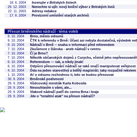
18. 6. 2004
Inzerujte v Britských listech
29. 12. 2003
Nenechte si ujít: nový knižní výbor z Britských listů
22. 11. 2003
Adresy redakce
17. 6. 2004
Provizorní umístění starých archivů
Přesun brněnského nádraží - téma voleb
9. 10. 2004
Brno, město odsunů
9. 10. 2004
ČTK k referendu v Brně: Účast asi nebyla dostatečná, výsledek n
8. 10. 2004
Nádraží v Brně -- snaha o informaci před referendem
7. 10. 2004
Zkušenost z Dánska - aneb nádraží v centru
7. 10. 2004
Čí je Brno?
7. 10. 2004
Několik občanských dojmů z Curychu, včetně jeho nepřesouvanéh
6. 10. 2004
Referendum --- tak, a nikdy jinak!
6. 10. 2004
Odpůrci přesunování nádraží se také snaží manipulovat veřejnost
4. 10. 2004
Óda na jeden starostlivý a bdělý magistrát; taky rozpačité rekvi
1. 10. 2004
Ať o odsunu rozhodnou ti, kdo se budou přesouvat
30. 9. 2004
Brněnské podivnosti
29. 9. 2004
Vůdcovský mindrák Karla Kobosila
29. 9. 2004
Nesouhlasím s vámi, ale...
29. 9. 2004
Vlakové nádraží patří do centra Brna i kraje
29. 9. 2004
Jde o "totalitní atak" na přesun nádraží?