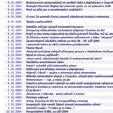
8. 10. 2004
Budoucnost zpravodajství ve vysílání rádií a digitalizace s otazn
8. 10. 2004
Rukojmí Kenneth Bigley byl usmrcen poté, co se pokusil o útěk
9. 10. 2004
Proč se píše jen o muslimských vraždách?
9. 10. 2004
8. 10. 2004
O tom, že premiér Gross vlastně zlikvidoval instituci referenda
8. 10. 2004
Špidla nepřesvědčil
8. 10. 2004
Saddám měl jen zbraně hromadné korupce
8. 10. 2004
Evropa by měla přivítat rozhodnutí přijmout Turecko do EU
9. 10. 2004
Když je tato doba nakloněná tej blbší polovině člověka, tož ja, al
8. 10. 2004
Al Džazíra nesmí nazývat americkou přítomnost v Iráku "okupací
8. 10. 2004
Zpravodajství iráckého odboje za dny 28. - 29. září 2004
8. 10. 2004
I americká levice je silně ovlivněna puritánstvím
7. 10. 2004
Pastor Bush
8. 10. 2004
Aktivisté požadují veřejně přístupný proces s Vladimírem Hučín
8. 10. 2004
Myslí to Gross upřímně?
9. 10. 2004
Jsem svině, náboženský fanatik či nedemokratický idiot?
8. 10. 2004
Slačálkův proticírkevní výlev
8. 10. 2004
Karel I. schválil užití jedovatého plynu
7. 10. 2004
Sdělovací prostředky, internet a digitalizace
8. 10. 2004
Nádraží v Brně -- snaha o informaci před referendem
7. 10. 2004
Několik občanských dojmů z Curychu, včetně jeho nepřesouvané
6. 10. 2004
Referendum --- tak, a nikdy jinak!
6. 10. 2004
Odpůrci přesunování nádraží se také snaží manipulovat veřejnos
7. 10. 2004
Moderní politika je založena na decentralizovaném, lokálním roz
7. 10. 2004
Čí je Brno?
7. 10. 2004
Zkušenost z Dánska - aneb nádraží v centru
7. 10. 2004
Pohledy odjinud
7. 10. 2004
Vstup Turecka do EU ho hospodářsky zruinuje
7. 10. 2004
Inspektoři: Irák neměl žádné zbraně hromadného ničení
6. 10. 2004
Američtí vojáci: "V Iráku je to blbé..."
10. 10. 2004
Hospodaření OSBL za září 2004