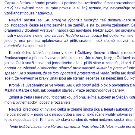
Čapka a českou národní povahu. U posledního uvedeného tématu pozoruhodně s
drtivý tlak světské moci. Murphy prokazuje slušný rozhled, byť nevykračuje ze 
vzdělanost" pouze nadávkou.
Největší prostor (asi 140 stran) ve výboru z
Britských listů
dostává (bere si
polistopadové české reality; zejména se zaměřuje na to, jakým způsobem Češ
pramenící v dlouhém vystavení národa cizí nadvládě. Někdy autor, rád srovnáv
myslí v podstatě stejně jako za časů
Rudého práva
, pouze teď poklonkují jiné
jinde je ona premisa uplatňována až příliš snadno - což zřejmě souvisí i s 
autoritativních
tendencích.
Kromě těchto článků najdeme v knize i Čulíkovy filmové a literární recen
životaschopné a přínosné v evropském kontextu. Jde o žánr, který je Čulíkovi asi
jak se Čulík snaží dostat od jednotlivého díla k příliš silné a zobecňující tez
hodnot na základě historického dědictví protestantské kulturní a pracovní etik
spaseni. Je s podivem, že se toto v podstatě protestantské vidění světa tak ús
sdělit, že Viewegh je brak? Jinak jsou ale literární recenze asi nejlepšími Čulí
Kromě již uvedeného je ve výboru
Jak Češi bojují
ještě blok o povodních z 
Martina Marxe
o tom, jak pomáhal stavět v Praze protipovodňové bariéry.
Zmínit je třeba i barevnou fotografickou přílohu, jejímž autorem je Štěpán K
mohla být tematicky i početně rozsáhlejší.
Největší předností knihy jako celku je zřejmě široká škála témat i autorských 
ně cosi nového -- nejde už o nesourodou směsici textů různé kvality, jakými se
let to nejpodstatnější. Kniha se tak stává sondou do velmi nedávné české histo
Tento text byl napsán pro literární obtýdeník Tvar, jehož 16. letošní číslo práv