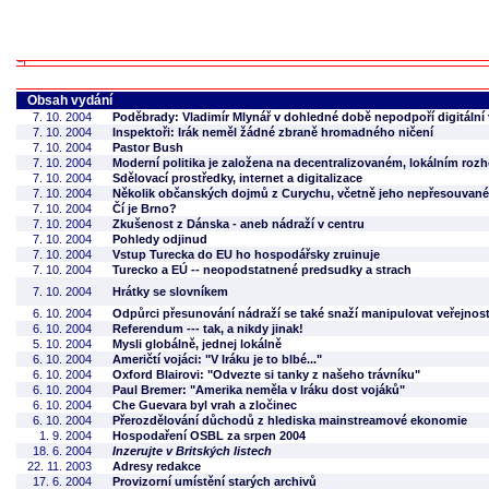
Obsah vydání
7. 10. 2004
Poděbrady: Vladimír Mlynář v dohledné době nepodpoří digitální
7. 10. 2004
Inspektoři: Irák neměl žádné zbraně hromadného ničení
7. 10. 2004
Pastor Bush
7. 10. 2004
Moderní politika je založena na decentralizovaném, lokálním roz
7. 10. 2004
Sdělovací prostředky, internet a digitalizace
7. 10. 2004
Několik občanských dojmů z Curychu, včetně jeho nepřesouvané
7. 10. 2004
Čí je Brno?
7. 10. 2004
Zkušenost z Dánska - aneb nádraží v centru
7. 10. 2004
Pohledy odjinud
7. 10. 2004
Vstup Turecka do EU ho hospodářsky zruinuje
7. 10. 2004
Turecko a EÚ -- neopodstatnené predsudky a strach
7. 10. 2004
Hrátky se slovníkem
6. 10. 2004
Odpůrci přesunování nádraží se také snaží manipulovat veřejnos
6. 10. 2004
Referendum --- tak, a nikdy jinak!
5. 10. 2004
Mysli globálně, jednej lokálně
6. 10. 2004
Američtí vojáci: "V Iráku je to blbé..."
6. 10. 2004
Oxford Blairovi: "Odvezte si tanky z našeho trávníku"
6. 10. 2004
Paul Bremer: "Amerika neměla v Iráku dost vojáků"
6. 10. 2004
Che Guevara byl vrah a zločinec
6. 10. 2004
Přerozdělování důchodů z hlediska mainstreamové ekonomie
1. 9. 2004
Hospodaření OSBL za srpen 2004
18. 6. 2004
Inzerujte v Britských listech
22. 11. 2003
Adresy redakce
17. 6. 2004
Provizorní umístění starých archivů