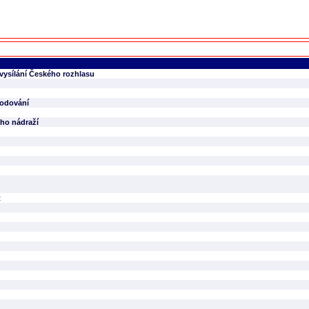
 vysílání Českého rozhlasu
hodování
ho nádraží
t