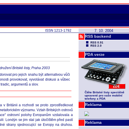
ISSN 1213-1792
7. 10. 2004
RSS backend
RSS 0.91
RSS 2.0
PDA verze
družení Britské listy, Praha 2003
ovat pro jejich snahu být alternativou vůči
nosti provokovat, vyvolávat diskusi a vůbec
tradic, argumentů a slov.
Čtěte Britské listy speciálně
upravené pro vaše mobilní
telefony a PDA
Reklama
 v Británii a rozhodl se proto zprostředkovat
metaforickém významu. Vztah Britských ostrovů
lace" ostrovní polohy Evropanům vzdalovala a
: Londýn se jim stal jak útočištěm před pastí
Reklama
né strany sjednocující se Evropy na druhou.