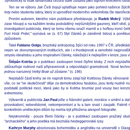
Symbolicky tu však lamanšská cézura stále zůstává jako signum kritického odst
Ten se ve výboru
Jak Češi bojují
uplatňuje nejen jako pohled našince žijící
listy
nebo studenta latiny, který si uprostřed moderního velkoměsta čte starořeck
Prvním autorem, kterého nám publikace představuje, je
Radek Mokrý
. Výb
zase hloupý a na každém kroku podváděný nejrůznějšími gaunery, kteří vědí, ja
investigativní publicista, který se tomu všemu snaží marně a s hořkou ironií če
Furt Holá Prdel,"
vyznává se (s. 67) Styl článků je záměrně lidový a poněku
způsobem.
Také
Fabiano Golgo
, brazilský antropolog žijící od roku 1997 v ČR, předk
nejen ve zkorumpovaných institucích, ale i v lhostejnosti a xenofobii nejprost
smyslu idealistou a jeho inspirativní články, náležející k nejlepším v knize, jso
Štěpán Kotrba
je v publikaci zastoupen hned čtyřmi bloky. Z nich nejzdařil
zdůrazňuje nutnost naší připravenosti a odpovídající gramotnosti. Nové tec
jednou narozený Velký Bratr už zůstane."
(s. 196)
Nejslabší částí knihy se mi naproti tomu zdají být Kotrbovy články věnované 
vše, co se "ve skutečnosti" děje za demokratickou fasádou, jsou texty nudně ro
podstatě politické moci, která jako by si Kotrba brumlal pod vousy bez konz
extremismu.
Výtvarník a publicista
Jan Paul
píše o Národní galerii, morálce v umění a dal
provokativní, sebevědomé, nekompromisní a tu a tam snad i zaujaté. Patrně nej
konkrétním uměleckým dílům by mohla být přiložena alespoň fotografie.
Nejskromněji - pouze třemi články - je v publikaci zastoupen pražský stud
"archaického" a jeho poetika má bezmála heideggerovské rysy.
Kathryn Murphy
absolvovala bohemistiku a anglistiku na universitě v Glasg