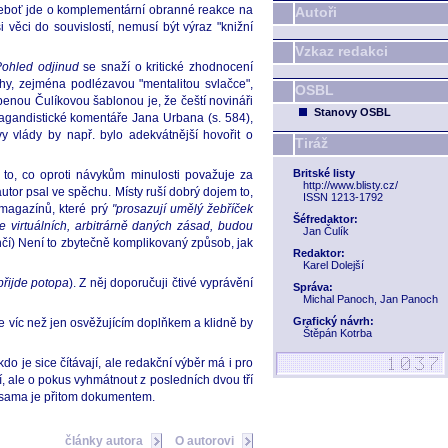
neboť jde o komplementární obranné reakce na
Autoři
 věci do souvislostí, nemusí být výraz "knižní
Vzkaz redakci
 Pohled odjinud
se snaží o kritické zhodnocení
hy, zejména podlézavou "mentalitou svlačce",
OSBL
enou Čulíkovou šablonou je, že čeští novináři
Stanovy OSBL
opagandistické komentáře Jana Urbana (s. 584),
vy vlády by např. bylo adekvátnější hovořit o
Tiráž
Britské listy
 to, co oproti návykům minulosti považuje za
http://www.blisty.cz/
utor psal ve spěchu. Místy ruší dobrý dojem to,
ISSN 1213-1792
magazínů, které prý
"prosazují umělý žebříček
Šéfredaktor:
le virtuálních, arbitrárně daných zásad, budou
Jan Čulík
nčí) Není to zbytečně komplikovaný způsob, jak
Redaktor:
Karel Dolejší
přijde potopa
). Z něj doporučuji čtivé vyprávění
Správa:
Michal Panoch, Jan Panoch
Grafický návrh:
je víc než jen osvěžujícím doplňkem a klidně by
Štěpán Kotrba
 kdo je sice čítávají, ale redakční výběr má i pro
, ale o pokus vyhmátnout z posledních dvou tří
a sama je přitom dokumentem.
články autora
O autorovi