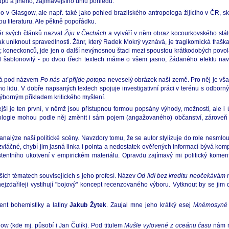
upu a jiného, zajímavějšího úhlu pohledu.
ho v Glasgow, ale např. také jako pohled brazilského antropologa žijícího v ČR, s
ou literaturu. Ale pěkně popořádku.
ěr svých článků nazval
Žiju v Čechách
a vytváří v něm obraz kocourkovského státu:
k uniknout spravedlnosti. Žánr, který Radek Mokrý vyznává, je tragikomická frašk
lit; koneckonců, jde jen o další nevýnosnou štaci mezi spoustou krátkodobých povol
d šablonovitý - po dvou třech textech máme o všem jasno, žádaného efektu na
ládá pod názvem
Po nás ať přijde potopa
neveselý obrázek naší země. Pro něj je vša
šího lidu. V dobře napsaných textech spojuje investigativní práci v terénu s odbo
u výborným příkladem kritického myšlení.
ejší je ten první, v němž jsou přístupnou formou popsány výhody, možnosti, ale i 
hnologie mohou podle něj změnit i sám pojem (angažovaného) občanství, zároveň
analýze naší politické scény. Navzdory tomu, že se autor stylizuje do role nesmlou
zvláčné, chybí jim jasná linka i pointa a nedostatek ověřených informací bývá komp
istentního ukotvení v empirickém materiálu. Opravdu zajímavý mi politický komen
ších tématech souvisejících s jeho profesí. Název
Od lidí bez kreditu neočekávám 
zdařileji vystihují "bojový" koncept recenzovaného výboru. Vytknout by se jim d
ent bohemistiky a latiny
Jakub Žytek
. Zaujal mne jeho krátký esej
Mnémosyné
ow (kde mj. působí i Jan Čulík). Pod titulem
Mušle vylovené z oceánu času
nám n