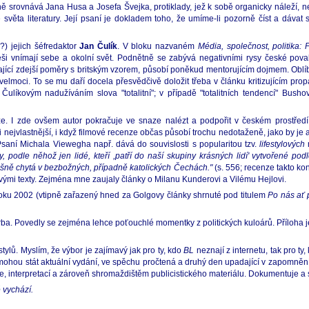
rovnává Jana Husa a Josefa Švejka, protiklady, jež k sobě organicky náleží, 
světa literatury. Její psaní je dokladem toho, že umíme-li pozorně číst a dávat si
?) jejich šéfredaktor
Jan Čulík
. V bloku nazvaném
Média, společnost, politika:
i vnímají sebe a okolní svět. Podnětně se zabývá negativními rysy české pova
ající zdejší poměry s britským vzorem, působí poněkud mentorujícím dojmem. Oblíb
 velmoci. To se mu daří docela přesvědčivě doložit třeba v článku kritizujícím pr
Čulíkovým nadužíváním slova "totalitní"; v případě "totalitních tendencí" Busho
ze. I zde ovšem autor pokračuje ve snaze nalézt a podpořit v českém prostředí
 nejvlastnější, i když filmové recenze občas působí trochu nedotaženě, jako by je a
i. Psaní Michala Viewegha např. dává do souvislosti s popularitou tzv.
lifestylových
y, podle něhož jen lidé, kteří ,patří do naší skupiny krásných lidí' vytvořené pod
pěšně chytá v bezbožných, případně katolických Čechách."
(s. 556; recenze takto ko
kovými texty. Zejména mne zaujaly články o Milanu Kunderovi a Vilému Hejlovi.
roku 2002 (vtipně zařazený hned za Golgovy články shrnuté pod titulem
Po nás ať 
otrba. Povedly se zejména lehce poťouchlé momentky z politických kuloárů. Příloha 
stylů. Myslím, že výbor je zajímavý jak pro ty, kdo
BL
neznají z internetu, tak pro ty,
 mohou stát aktuální vydání, ve spěchu pročtená a druhý den upadající v zapomnění
rie, interpretací a zároveň shromaždištěm publicistického materiálu. Dokumentuje 
ě vychází.