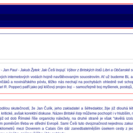
Jan Paul - Jakub Žytek: Jak Češi bojují. Výbor z Britských listů Libri a Občanské s
kých internetových vodách hojně navštěvovaným souostrovím. Ať už budeme BL ador
vičáků a novinářského póvlu, těžko nás nechají na pochybách ohledně své schop
l R. Popper) patří jako její klíčový projev
boj
-- samozřejmě boj myšlenek, postojů, 
u skutečností, že Jan Čulík, jeho zakladatel a šéfredaktor, žije již dlouhá léta
 kritické, avšak korektní diskuse. Název
Britské listy
můžeme pochopit i v hlubším, 
iž od dob Římské říše organicky náležely, na druhé straně je však "skvělá izo
m poměrům třeba ve střední Evropě. Sami Češi tuto dvojznačnost nejednou zakusili
kilometrů mezi Doverem a Calais čím dál zanedbatelnějším úsekem cesty z jed