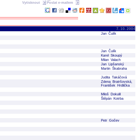
Vytisknout
Poslat e-mailem
7. 10. 2004
Jan Čulík
Jan Čulík
Karel Skoupý
Milan Valach
Jan Lipšanský
Martin Škabraha
Judita Takáčová
Zdena Bratršovská,
František Hrdlička
Miloš Dokulil
Štěpán Kotrba
Petr Gočev