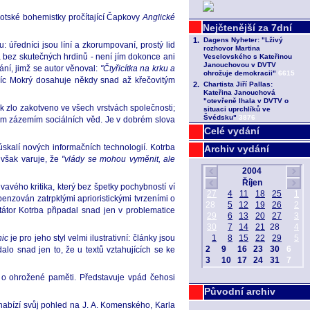
kotské bohemistky pročítající Čapkovy
Anglické
 úředníci jsou líní a zkorumpovaní, prostý lid
a bez skutečných hrdinů - není jím dokonce ani
ání, jimž se autor věnoval:
"Čtyřicítka na krku a
víc Mokrý dosahuje někdy snad až křečovitým
k zlo zakotveno ve všech vrstvách společnosti;
rným zázemím sociálních věd. Je v dobrém slova
Celé vydání
úskalí nových informačních technologií. Kotrba
Archiv vydání
 však varuje, že
"vlády se mohou vyměnit, ale
vavého kritika, který bez špetky pochybností ví
enzován zatrpklými aprioristickými tvrzeními o
tátor Kotrba připadal snad jen v problematice
nic
je pro jeho styl velmi ilustrativní: články jsou
alo snad jen to, že u textů vztahujících se ke
o ohrožené paměti. Představuje vpád čehosi
Původní archiv
abízí svůj pohled na J. A. Komenského, Karla