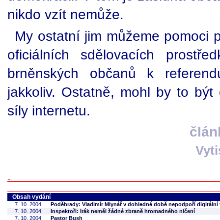
nikdo vzít nemůže.
My ostatní jim můžeme pomoci př
oficiálních sdělovacích prostř
brněnských občanů k referendu
jakkoliv. Ostatně, mohl by to být 
síly internetu.
člán
Vyt
Obsah vydání
7. 10. 2004
Poděbrady: Vladimír Mlynář v dohledné době nepodpoří digitální
7. 10. 2004
Inspektoři: Irák neměl žádné zbraně hromadného ničení
7. 10. 2004
Pastor Bush