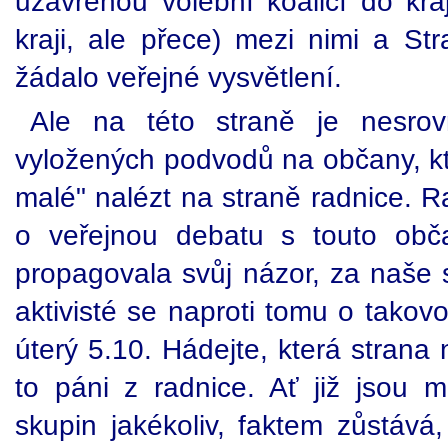
uzavřenou volební koalicí do kra
kraji, ale přece) mezi nimi a St
žádalo veřejné vysvětlení.
Ale na této straně je nesrov
vyložených podvodů na občany, kte
malé" nalézt na straně radnice. R
o veřejnou debatu s touto obč
propagovala svůj názor, za naše 
aktivisté se naproti tomu o takovo
úterý 5.10. Hádejte, která strana 
to páni z radnice. Ať již jsou 
skupin jakékoliv, faktem zůstává,