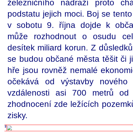
železničního nádraží proto c
podstatu jejich moci. Boj se tento
v sobotu 9. října dojde k obč
může rozhodnout o osudu cel
desítek miliard korun. Z důsledk
se budou občané města těšit či ji
hře jsou rovněž nemalé ekonomic
očekává od výstavby nového ž
vzdálenosti asi 700 metrů od 
zhodnocení zde ležících pozemků 
zisky.