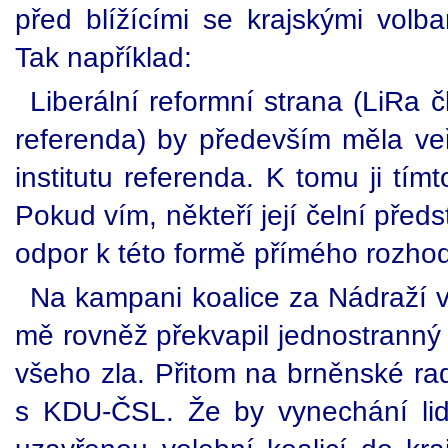
před blížícími se krajskými volb
Tak například:
Liberální reformní strana (LiRa 
referenda) by především měla veře
institutu referenda. K tomu ji tí
Pokud vím, někteří její čelní předs
odpor k této formě přímého rozho
Na kampani koalice za Nádraží v 
mě rovněž překvapil jednostranný
všeho zla. Přitom na brněnské ra
s KDU-ČSL. Že by vynechání lid