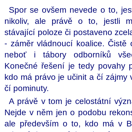
Spor se ovšem nevede o to, jest
nikoliv, ale právě o to, jestl
stávající poloze či postaveno zce
- záměr vládnoucí koalice. Čistě 
neboť i tábory odborníků vše
Konečné řešení je tedy povahy po
kdo má právo je učinit a čí zájm
čí pominuty.
A právě v tom je celostátní výz
Nejde v něm jen o podobu rekons
ale především o to, kdo má v 