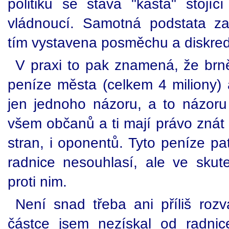
politiků se stává "kasta" stoj
vládnoucí. Samotná podstata za
tím vystavena posměchu a diskredi
V praxi to pak znamená, že brně
peníze města (celkem 4 miliony) 
jen jednoho názoru, a to názoru
všem občanů a ti mají právo znát
stran, i oponentů. Tyto peníze pa
radnice nesouhlasí, ale ve skute
proti nim.
Není snad třeba ani příliš rozv
částce jsem nezískal od radnic