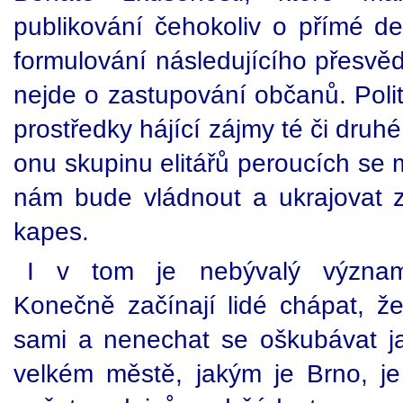
publikování čehokoliv o přímé de
formulování následujícího přesvědče
nejde o zastupování občanů. Polit
prostředky hájící zájmy té či druhé
onu skupinu elitářů peroucích se 
nám bude vládnout a ukrajovat z
kapes.
I v tom je nebývalý význam
Konečně začínají lidé chápat, že
sami a nenechat se oškubávat j
velkém městě, jakým je Brno, j