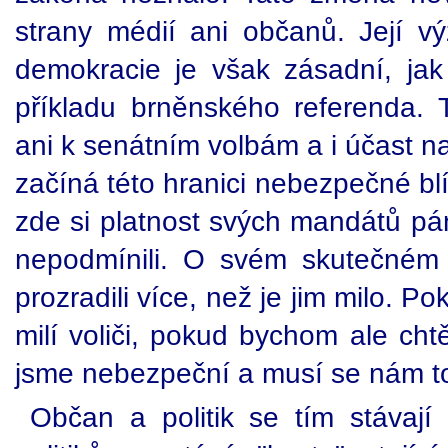
strany médií ani občanů. Její vý
demokracie je však zásadní, ja
příkladu brněnského referenda. T
ani k senátním volbám a i účast n
začíná této hranici nebezpečné blí
zde si platnost svých mandátů pán
nepodmínili. O svém skutečném 
prozradili více, než je jim milo. 
milí voliči, pokud bychom ale cht
jsme nebezpeční a musí se nám to
Občan a politik se tím stávají 