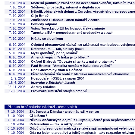
7. 10. 2004
Moderní politika je založena na decentralizovaném, lokálním roz
7. 10. 2004
Sdělovací prostředky, internet a digitalizace
7. 10. 2004
Několik občanských dojmů z Curychu, včetně jeho nepřesouvané
7. 10. 2004
Čí je Brno?
7. 10. 2004
Zkušenost z Dánska - aneb nádraží v centru
7. 10. 2004
Pohledy odjinud
7. 10. 2004
Vstup Turecka do EU ho hospodářsky zruinuje
7. 10. 2004
Turecko a EÚ -- neopodstatnené predsudky a strach
7. 10. 2004
Hrátky se slovníkem
6. 10. 2004
Odpůrci přesunování nádraží se také snaží manipulovat veřejnos
6. 10. 2004
Referendum --- tak, a nikdy jinak!
5. 10. 2004
Mysli globálně, jednej lokálně
6. 10. 2004
Američtí vojáci: "V Iráku je to blbé..."
6. 10. 2004
Oxford Blairovi: "Odvezte si tanky z našeho trávníku"
6. 10. 2004
Paul Bremer: "Amerika neměla v Iráku dost vojáků"
6. 10. 2004
Che Guevara byl vrah a zločinec
6. 10. 2004
Přerozdělování důchodů z hlediska mainstreamové ekonomie
1. 9. 2004
Hospodaření OSBL za srpen 2004
18. 6. 2004
Inzerujte v Britských listech
22. 11. 2003
Adresy redakce
17. 6. 2004
Provizorní umístění starých archivů
Přesun brněnského nádraží - téma voleb
7. 10. 2004
Zkušenost z Dánska - aneb nádraží v centru
7. 10. 2004
Čí je Brno?
7. 10. 2004
Několik občanských dojmů z Curychu, včetně jeho nepřesouvanéh
6. 10. 2004
Referendum --- tak, a nikdy jinak!
6. 10. 2004
Odpůrci přesunování nádraží se také snaží manipulovat veřejnost
4. 10. 2004
Óda na jeden starostlivý a bdělý magistrát; taky rozpačité rekvi