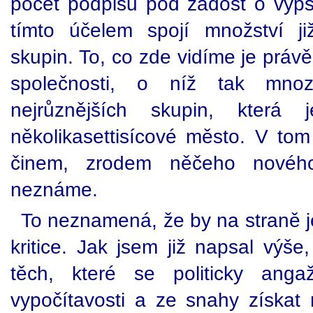
počet podpisů pod žádost o vyps
tímto účelem spojí množství ji
skupin. To, co zde vidíme je práv
společnosti, o níž tak mnozí
nejrůznějších skupin, která
několikasettisícové město. V tom 
činem, zrodem něčeho nového,
neznáme.
To neznamená, že by na straně je
kritice. Jak jsem již napsal výše
těch, které se politicky anga
vypočítavosti a ze snahy získat 