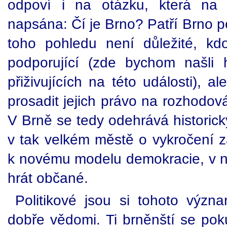
odpoví i na otázku, která na h
napsána: Čí je Brno? Patří Brno 
toho pohledu není důležité, kdo
podporující (zde bychom našli
přiživujících na této události), a
prosadit jejich právo na rozhodová
V Brně se tedy odehrává historic
v tak velkém městě o vykročení za
k novému modelu demokracie, v ně
hrát občané.
Politikové jsou si tohoto výz
dobře vědomi. Ti brněnští se poku