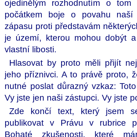
ojedinělým rozhodnutím o tom 
počátkem boje o povahu naší 
zápasu proti představám některých 
je území, kterou mohou dobýt a 
vlastní libosti.
Hlasovat by proto měli přijít ne
jeho příznivci. A to právě proto, 
nutné poslat důrazný vzkaz: Toto
Vy jste jen naši zástupci. Vy jste p
Zde končí text, který jsem s
publikovat v Právu v rubrice p
Bohaté zkušenosti, které m