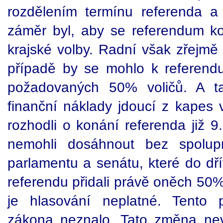
rozdělením termínu referenda a
záměr byl, aby se referendum k
krajské volby. Radní však zřejmě
případě by se mohlo k referend
požadovaných 50% voličů. A t
finanční náklady jdoucí z kapes
rozhodli o konání referenda již 9.
nemohli dosáhnout bez spolup
parlamentu a senátu, které do dř
referendu přidali právě oněch 50%
je hlasování neplatné. Tento 
zákona neznalo. Tato změna nev