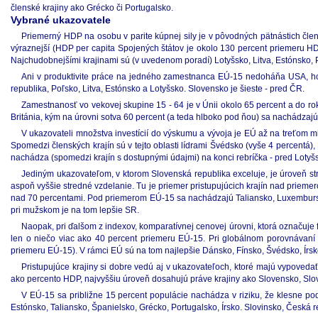
členské krajiny ako Grécko či Portugalsko.
Vybrané ukazovatele
Priemerný HDP na osobu v parite kúpnej sily je v pôvodných pätnástich člen
výraznejší (HDP per capita Spojených štátov je okolo 130 percent priemeru H
Najchudobnejšími krajinami sú (v uvedenom poradí) Lotyšsko, Litva, Estónsko, 
Ani v produktivite práce na jedného zamestnanca EÚ-15 nedoháňa USA, ho
republika, Poľsko, Litva, Estónsko a Lotyšsko. Slovensko je šieste - pred ČR.
Zamestnanosť vo vekovej skupine 15 - 64 je v Únii okolo 65 percent a do r
Británia, kým na úrovni sotva 60 percent (a teda hlboko pod ňou) sa nachádzajú
V ukazovateli množstva investícií do výskumu a vývoja je EÚ až na treťom 
Spomedzi členských krajín sú v tejto oblasti lídrami Švédsko (vyše 4 percent
nachádza (spomedzi krajín s dostupnými údajmi) na konci rebríčka - pred Loty
Jediným ukazovateľom, v ktorom Slovenská republika exceluje, je úroveň str
aspoň vyššie stredné vzdelanie. Tu je priemer pristupujúcich krajín nad priem
nad 70 percentami. Pod priemerom EÚ-15 sa nachádzajú Taliansko, Luxembursko
pri mužskom je na tom lepšie SR.
Naopak, pri ďalšom z indexov, komparatívnej cenovej úrovni, ktorá označuje 
len o niečo viac ako 40 percent priemeru EÚ-15. Pri globálnom porovnávaní 
priemeru EÚ-15). V rámci EÚ sú na tom najlepšie Dánsko, Fínsko, Švédsko, Írsko
Pristupujúce krajiny si dobre vedú aj v ukazovateľoch, ktoré majú vypoved
ako percento HDP, najvyššiu úroveň dosahujú práve krajiny ako Slovensko, Slov
V EÚ-15 sa približne 15 percent populácie nachádza v riziku, že klesne pod
Estónsko, Taliansko, Španielsko, Grécko, Portugalsko, Írsko. Slovinsko, Česká