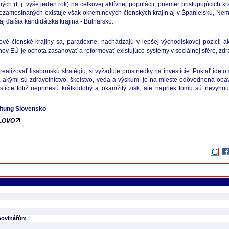
h (t. j. vyše jeden rok) na celkovej aktívnej populácii, priemer pristupujúcich k
 nezamestnaných existuje však okrem nových členských krajín aj v Španielsku, Ne
j ďalšia kandidátska krajina - Bulharsko.
Nové členské krajiny sa, paradoxne, nachádzajú v lepšej východiskovej pozícii 
v EÚ je ochota zasahovať a reformovať existujúce systémy v sociálnej sfére, zdra
alizovať lisabonskú stratégiu, si vyžaduje prostriedky na investície. Pokiaľ ide 
va, akými sú zdravotníctvo, školstvo, veda a výskum, je na mieste odôvodnená oba
estície totiž neprinesú krátkodobý a okamžitý zisk, ale napriek tomu sú nevy
iftung Slovensko
LOVO
 novinářům