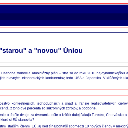
 "starou" a "novou" Úniou
 Lisabone stanovila ambiciózny plán -- stať sa do roku 2010 najdynamickejšou 
ich hlavných ekonomických konkurentov, teda USA a Japonsko. V kľúčových uk
stvo konkrétnejších, jednoduchších a snáď aj ľahšie realizovateľných cieľo
rcentá, z toho dve percentá zo súkromných zdrojov, a podobne.
nie o ďalšie dva je za dverami a ešte o krôčik ďalej čakajú Turecko, Chorvátsko 
 ktoré si EÚ stanovila?
imi staršími členmi EÚ, aj keď tí najbohatší spomedzi 10 nových členov v niektor