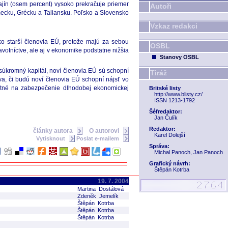
rajín (osem percent) vysoko prekračuje priemer
Autoři
mecku, Grécku a Taliansku. Poľsko a Slovensko
Vzkaz redakci
ako starší členovia EÚ, pretože majú za sebou
OSBL
votníctve, ale aj v ekonomike podstatne nižšia
Stanovy OSBL
o súkromný kapitál, noví členovia EÚ sú schopní
Tiráž
va, či budú noví členovia EÚ schopní nájsť vo
hnutné na zabezpečenie dlhodobej ekonomickej
Britské listy
http://www.blisty.cz/
ISSN 1213-1792
Šéfredaktor:
Jan Čulík
Redaktor:
články autora
O autorovi
Karel Dolejší
Vytisknout
Poslat e-mailem
Správa:
Michal Panoch, Jan Panoch
Grafický návrh:
Štěpán Kotrba
19. 7. 2004
Martina Dostálová
Zdeněk Jemelík
Štěpán Kotrba
Štěpán Kotrba
Štěpán Kotrba