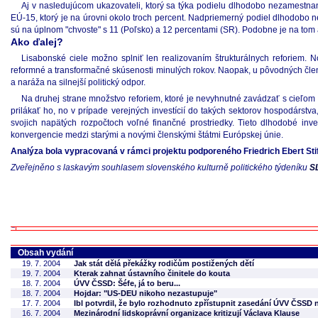
Aj v nasledujúcom ukazovateli, ktorý sa týka podielu dlhodobo nezamestnanýc
EÚ-15, ktorý je na úrovni okolo troch percent. Nadpriemerný podiel dlhodobo
sú na úplnom "chvoste" s 11 (Poľsko) a 12 percentami (SR). Podobne je na tom a
Ako ďalej?
Lisabonské ciele možno splniť len realizovaním štrukturálnych reforiem. 
reformné a transformačné skúsenosti minulých rokov. Naopak, u pôvodných členo
a naráža na silnejší politický odpor.
Na druhej strane množstvo reforiem, ktoré je nevyhnutné zavádzať s cieľom re
prilákať ho, no v prípade verejných investícií do takých sektorov hospodárst
svojich napätých rozpočtoch voľné finančné prostriedky. Tieto dlhodobé inv
konvergencie medzi starými a novými členskými štátmi Európskej únie.
Analýza bola vypracovaná v rámci projektu podporeného Friedrich Ebert St
Zveřejněno s laskavým souhlasem slovenského kulturně politického týdeníku
S
Obsah vydání
19. 7. 2004
Jak stát dělá překážky rodičům postižených dětí
19. 7. 2004
Kterak zahnat ústavního činitele do kouta
18. 7. 2004
ÚVV ČSSD: Šéfe, já to beru...
18. 7. 2004
Hojdar: "US-DEU nikoho nezastupuje"
17. 7. 2004
Ibl potvrdil, že bylo rozhodnuto zpřístupnit zasedání ÚVV ČSSD
16. 7. 2004
Mezinárodní lidskoprávní organizace kritizují Václava Klause