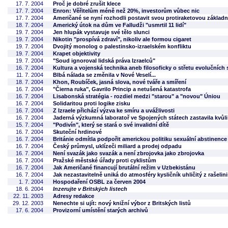
17. 7. 2004
Proč je dobré zrušit klece
17. 7. 2004
Enron: Věřitelům méně než 20%, investorům vůbec nic
17. 7. 2004
Američané se nyní rozhodli postavit svou protiraketovou základn
18. 7. 2004
Americký útok na dům ve Falludži "usmrtil 11 lidí"
19. 7. 2004
Jen hlupák vystavuje své tělo slunci
19. 7. 2004
Nikotin "prospívá zdraví", nikoliv ale formou cigaret
19. 7. 2004
Dvojitý monolog o palestinsko-izraelském konfliktu
19. 7. 2004
Krapet objektivity
19. 7. 2004
"Soud ignoroval lidská práva Izraelců"
16. 7. 2004
Kultura a vojenská technika aneb filosoficky o střetu evolučních
11. 7. 2004
Blbá nálada se změnila v Nové Veselí...
18. 7. 2004
Khon, Roubíček, jasná slova, nové tváře a smíření
16. 7. 2004
"Čierna ruka", Gavrilo Princip a netušená katastrofa
16. 7. 2004
Lisabonská stratégia - rozdiel medzi "starou" a "novou" Úniou
16. 7. 2004
Solidaritou proti logike zisku
16. 7. 2004
Z Izraele přichází výzva ke smíru a uvážlivosti
16. 7. 2004
Jaderná výzkumná laboratoř ve Spojených státech zastavila kvůli
15. 7. 2004
"Podivín", který se stará o své invalidní dítě
16. 7. 2004
Skuteční hrdinové
16. 7. 2004
Británie odmítla podpořit americkou politiku sexuální abstinence
16. 7. 2004
Český průmysl, uklízeči miliard a prodej odpadu
16. 7. 2004
Není svazák jako svazák a není zbrojovka jako zbrojovka
16. 7. 2004
Pražské městské úřady proti cyklistům
16. 7. 2004
Jak Američané financují brutální režim v Uzbekistánu
16. 7. 2004
Jak nezastavitelně uniká do atmosféry kysličník uhličitý z rašelini
1. 7. 2004
Hospodaření OSBL za červen 2004
18. 6. 2004
Inzerujte v Britských listech
22. 11. 2003
Adresy redakce
29. 12. 2003
Nenechte si ujít: nový knižní výbor z Britských listů
17. 6. 2004
Provizorní umístění starých archivů