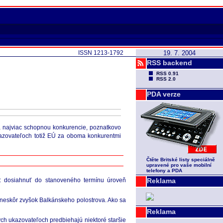
ISSN 1213-1792
19. 7. 2004
RSS backend
RSS 0.91
RSS 2.0
PDA verze
a najviac schopnou konkurencie, poznatkovo
azovateľoch totiž EÚ za oboma konkurentmi
Čtěte Britské listy speciálně
upravené pro vaše mobilní
telefony a PDA
v: dosiahnuť do stanoveného termínu úroveň
Reklama
a neskôr zvyšok Balkánskeho polostrova. Ako sa
Reklama
ých ukazovateľoch predbiehajú niektoré staršie