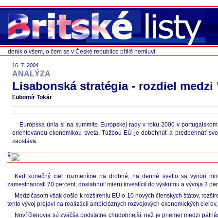
deník o všem, o čem se v České republice příliš nemluví
16. 7. 2004
ANALÝZA
Lisabonská stratégia - rozdiel medzi
Ľubomír Tokár
Európska únia si na summite Európskej rady v roku 2000 v portugalskom
orientovanou ekonomikou sveta. Túžbou EÚ je dobehnúť a predbehnúť svoj
zaostáva.
Keď konečný cieľ rozmeníme na drobné, na denné svetlo sa vynorí množ
zamestnanosti 70 percent, dosiahnuť mieru investícií do výskumu a vývoja 3 pe
Medzičasom však došlo k rozšíreniu EÚ o 10 nových členských štátov, rozšíre
tento vývoj prejaví na realizácii ambicióznych rozvojových ekonomických cieľov,
Noví členovia sú zväčša podstatne chudobnejší, než je priemer medzi pätnást