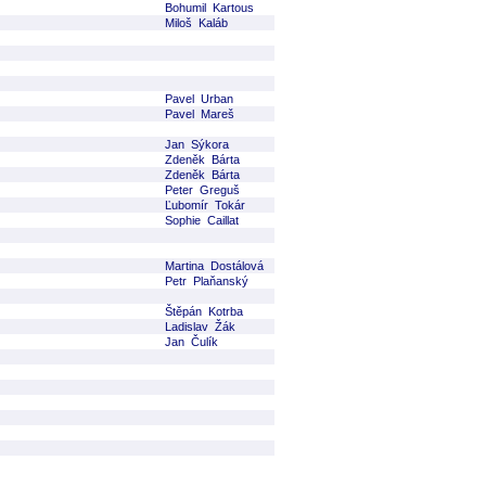
Bohumil Kartous
Miloš Kaláb
Pavel Urban
Pavel Mareš
Jan Sýkora
Zdeněk Bárta
Zdeněk Bárta
Peter Greguš
Ľubomír Tokár
Sophie Caillat
Martina Dostálová
Petr Plaňanský
Štěpán Kotrba
Ladislav Žák
Jan Čulík