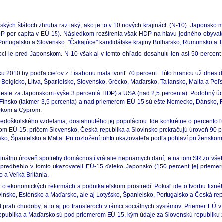
ských štátoch zhruba raz taký, ako je to v 10 nových krajinách (N-10). Japonsko 
DP per capita v EÚ-15). Následkom rozšírenia však HDP na hlavu jedného obyvate
Portugalsko a Slovensko. "Čakajúce" kandidátske krajiny Bulharsko, Rumunsko a T
ci je pred Japonskom. N-10 však aj v tomto ohľade dosahujú len asi 50 percent
oku 2010 by podľa cieľov z Lisabonu mala tvoriť 70 percent. Túto hranicu už dne
 Belgicko, Litva, Španielsko, Slovensko, Grécko, Maďarsko, Taliansko, Malta a Poľ
mieste za Japonskom (vyše 3 percentá HDP) a USA (nad 2,5 percenta). Podobný úda
á), Fínsko (takmer 3,5 percenta) a nad priemerom EÚ-15 sú ešte Nemecko, Dánsko, 
šskom a Cyprom.
edoškolského vzdelania, dosiahnutého jej populáciou. Ide konkrétne o percento ľu
erom EÚ-15, pričom Slovensko, Česká republika a Slovinsko prekračujú úroveň 90 p
, Španielsko a Malta. Pri rozložení tohto ukazovateľa podľa pohlaví pri ženskom
finálnu úroveň spotreby domácností vrátane nepriamych daní, je na tom SR zo všet
predbehlo v tomto ukazovateli EÚ-15 ďaleko Japonsko (150 percent jej priemeru
 a Veľká Británia.
ať o ekonomických reformách a podnikateľskom prostredí. Pokiaľ ide o tvorbu fixn
insko, Estónsko a Maďarsko, ale aj Lotyšsko, Španielsko, Portugalsko a Česká rep
 prah chudoby, a to aj po transferoch v rámci sociálnych systémov. Priemer EÚ v 
 republika a Maďarsko sú pod priemerom EÚ-15, kým údaje za Slovenskú republiku 