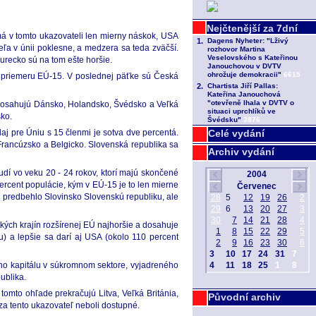
má v tomto ukazovateli len mierny náskok, USA
ľa v únii poklesne, a medzera sa teda zväčší.
urecko sú na tom ešte horšie.
 priemeru EÚ-15. V poslednej päťke sú Česká
s dosahujú Dánsko, Holandsko, Švédsko a Veľká
sko.
j pre Úniu s 15 členmi je sotva dve percentá.
Celé vydání
Francúzsko a Belgicko. Slovenská republika sa
Archiv vydání
dí vo veku 20 - 24 rokov, ktorí majú skončené
ercent populácie, kým v EÚ-15 je to len mierne
 predbehlo Slovinsko Slovenskú republiku, ale
kých krajín rozšírenej EÚ najhoršie a dosahuje
) a lepšie sa darí aj USA (okolo 110 percent
ého kapitálu v súkromnom sektore, vyjadreného
ublika.
tomto ohľade prekračujú Litva, Veľká Británia,
Původní archiv
za tento ukazovateľ neboli dostupné.