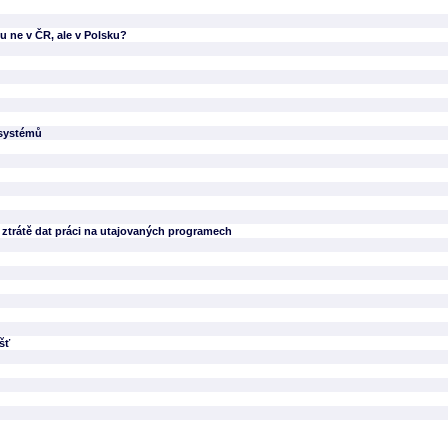
u ne v ČR, ale v Polsku?
 systémů
 ztrátě dat práci na utajovaných programech
šť