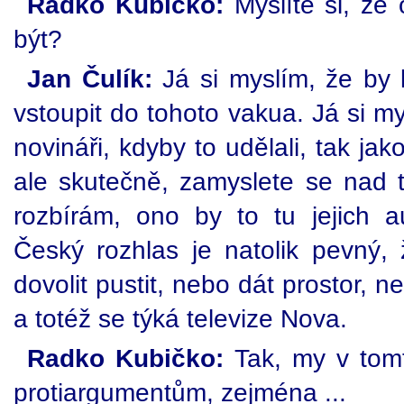
Radko Kubičko:
Myslíte si, že
být?
Jan Čulík:
Já si myslím, že by l
vstoupit do tohoto vakua. Já si my
novináři, kdyby to udělali, tak ja
ale skutečně, zamyslete se nad t
rozbírám, ono by to tu jejich aut
Český rozhlas je natolik pevný,
dovolit pustit, nebo dát prostor, n
a totéž se týká televize Nova.
Radko Kubičko:
Tak, my v tom
protiargumentům, zejména ...