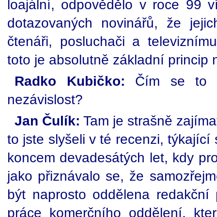
loajální, odpovědělo v roce 99 
dotazovaných novinářů, že jejic
čtenáři, posluchači a televiznímu
toto je absolutně základní princip
Radko Kubičko:
Čím se to bu
nezávislost?
Jan Čulík:
Tam je strašně zajíma
to jste slyšeli v té recenzi, týkajíc
koncem devadesátých let, kdy pros
jako přiznávalo se, že samozřejm
být naprosto oddělena redakční 
práce komerčního oddělení, kte