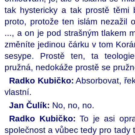
tak hystericky a tak prostě těmi
proto, protože ten islám nezažil 
..., a on je pod strašným tlakem 
změníte jedinou čárku v tom Korá
sesype. Prostě ten, ta teologi
pružná, nedokáže prostě se pružně
Radko Kubičko:
Absorbovat, ře
vlastní.
Jan Čulík:
No, no, no.
Radko Kubičko:
To je asi opra
společnost a vůbec tedy pro tady t