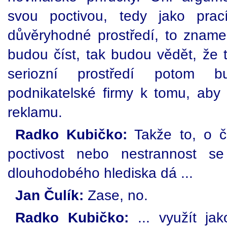
svou poctivou, tedy jako prací 
důvěryhodné prostředí, to znamen
budou číst, tak budou vědět, že t
seriozní prostředí potom b
podnikatelské firmy k tomu, aby
reklamu.
Radko Kubičko:
Takže to, o če
poctivost nebo nestrannost s
dlouhodobého hlediska dá ...
Jan Čulík:
Zase, no.
Radko Kubičko:
... využít jak