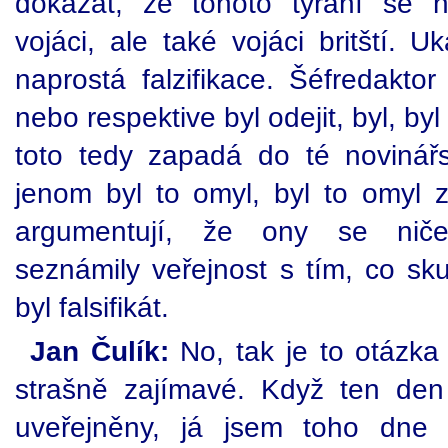
dokázat, že tohoto týrání se n
vojáci, ale také vojáci britští. 
naprostá falzifikace. Šéfredaktor
nebo respektive byl odejit, byl, by
toto tedy zapadá do té novinář
jenom byl to omyl, byl to omyl 
argumentují, že ony se ničeh
seznámily veřejnost s tím, co sku
byl falsifikát.
Jan Čulík:
No, tak je to otázka
strašně zajímavé. Když ten den 
uveřejněny, já jsem toho dne v