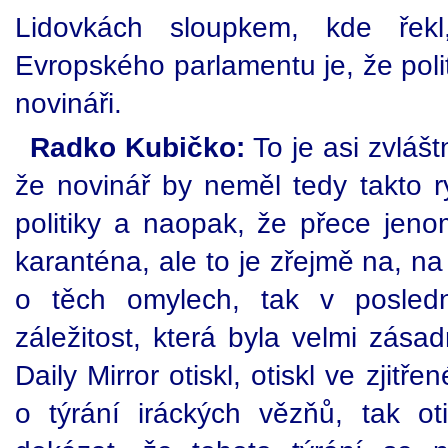
Lidovkách sloupkem, kde řek
Evropského parlamentu je, že poli
novináři.
Radko Kubičko:
To je asi zvlášt
že novinář by neměl tedy takto r
politiky a naopak, že přece jen
karanténa, ale to je zřejmě na, n
o těch omylech, tak v posled
záležitost, která byla velmi zásadn
Daily Mirror otiskl, otiskl ve zjit
o týrání iráckých vězňů, tak oti