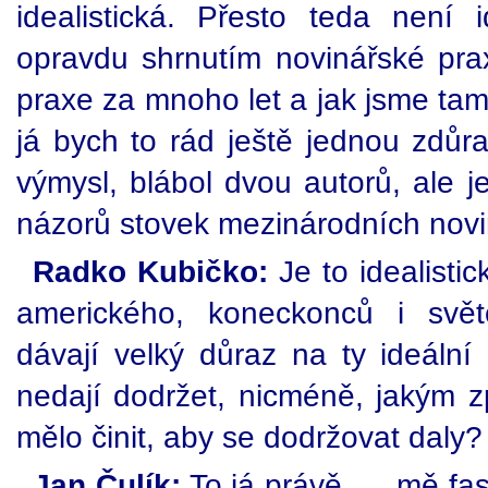
idealistická. Přesto teda není i
opravdu shrnutím novinářské pr
praxe za mnoho let a jak jsme tam
já bych to rád ještě jednou zdůra
výmysl, blábol dvou autorů, ale j
názorů stovek mezinárodních novin
Radko Kubičko:
Je to idealisti
amerického, koneckonců i svě
dávají velký důraz na ty ideální 
nedají dodržet, nicméně, jakým 
mělo činit, aby se dodržovat daly?
Jan Čulík:
To já právě ..., mě fa