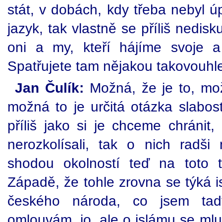
stát, v dobách, kdy třeba nebyl 
jazyk, tak vlastně se příliš nedis
oni a my, kteří hájíme svoje a 
Spatřujete tam nějakou takovouhle
Jan Čulík:
Možná, že je to, mož
možná to je určitá otázka slabosti
příliš jako si je chceme chránit
nerozkolísali, tak o nich radš
shodou okolností teď na toto 
Západě, že tohle zrovna se týká i
českého národa, co jsem tad
omlouvám, jo, ale o islámu se mluví