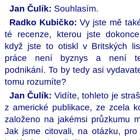
Jan Čulík:
Souhlasím.
Radko Kubičko:
Vy jste mě také
té recenze, kterou jste dokonc
když jste to otiskl v Britských l
práce není byznys a není te
podnikání. To by tedy asi vydavate
tomu rozumíte?
Jan Čulík:
Vidíte, tohleto je str
z americké publikace, ze zcela k
založeno na jakémsi průzkumu mí
Jak jsme citovali, na otázku, pr