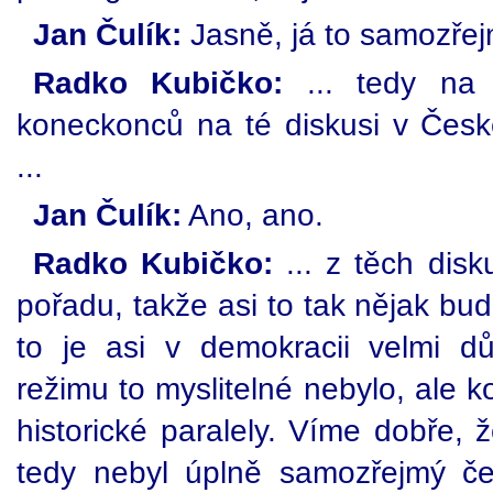
Jan Čulík:
Jasně, já to samozřej
Radko Kubičko:
... tedy na t
koneckonců na té diskusi v Čes
...
Jan Čulík:
Ano, ano.
Radko Kubičko:
... z těch disk
pořadu, takže asi to tak nějak bu
to je asi v demokracii velmi d
režimu to myslitelné nebylo, ale k
historické paralely. Víme dobře, 
tedy nebyl úplně samozřejmý č