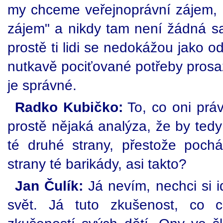
my chceme veřejnoprávní zájem,
zájem" a nikdy tam není žádná s
prostě ti lidi se nedokážou jako o
nutkavě pociťované potřeby prosazo
je správné.
Radko Kubičko:
To, co oni práv
prostě nějaká analýza, že by tedy
té druhé strany, přestože poch
strany té barikády, asi takto?
Jan Čulík:
Já nevím, nechci si i
svět. Já tuto zkušenost, co 