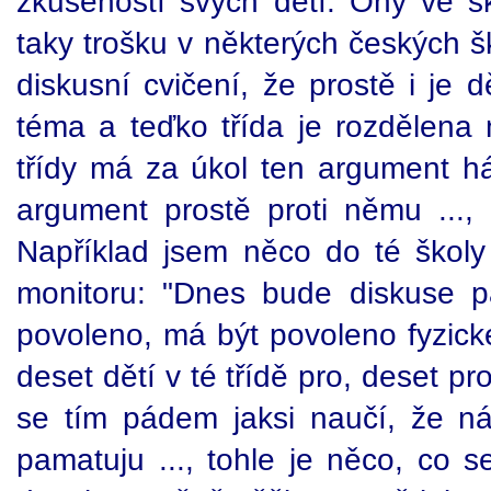
zkušeností svých dětí. Ony ve š
taky trošku v některých českých š
diskusní cvičení, že prostě i je 
téma a teďko třída je rozdělena 
třídy má za úkol ten argument háj
argument prostě proti němu ...,
Například jsem něco do té školy
monitoru: "Dnes bude diskuse p
povoleno, má být povoleno fyzické
deset dětí v té třídě pro, deset pr
se tím pádem jaksi naučí, že ná
pamatuju ..., tohle je něco, co 