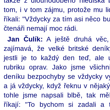
takže z dlouhodobého hlediska 
tom, i v tom zájmu, protože mu lid
říkali: "Vždycky za tím asi něco b
čtenáři nemají moc rádi.
Jan Čulík:
A ještě druhá věc, 
zajímavá, že velké britské deník
jestli je to každý den teď, ale 
rubriku oprav. Jako jsme všich
deníku bezpochyby se vždycky v
a já vždycky, když řeknu v nějak
tohle jsme napsali blbě, tak měl
říkají: "To bychom si zadali a