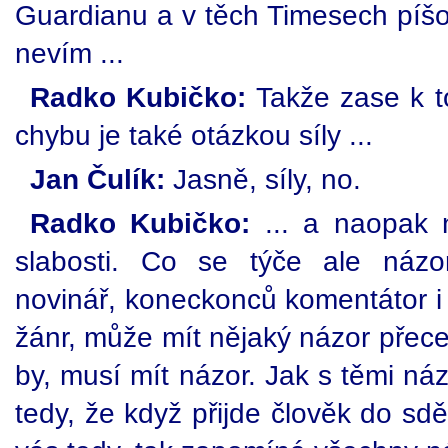
Guardianu a v těch Timesech píšou:
nevím ...
Radko Kubičko:
Takže zase k t
chybu je také otázkou síly ...
Jan Čulík:
Jasně, síly, no.
Radko Kubičko:
... a naopak 
slabosti. Co se týče ale názo
novinář, koneckonců komentátor i a
žánr, může mít nějaký názor přec
by, musí mít názor. Jak s těmi n
tedy, že když přijde člověk do sd