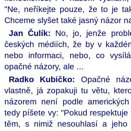
"Ne, neříkejte pouze, že to je ta
Chceme slyšet také jasný názor na
Jan Čulík:
No, jo, jenže prob
českých médiích, že by v každém
nebo informaci, nebo, co vysíl
opačné názory, ale ...
Radko Kubičko:
Opačné názor
vlastně, já zopakuji tu větu, kter
názorem není podle amerických 
tedy píšete vy: "Pokud respektuje 
těm, s nimiž nesouhlasí a jeho 