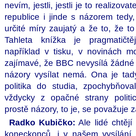
nevím, jestli, jestli je to realizo
republice i jinde s názorem tedy
určité míry zaujatý a že to, že t
Tahleta knížka je pragmatičtě
například v tisku, v novinách 
zajímavé, že BBC nevysílá žádné 
názory vysílat nemá. Ona je tad
politika do studia, zpochybňoval
vždycky z opačné strany politi
prostě názory, to je, se považuje z
Radko Kubičko:
Ale lidé chtějí
koneckonců, i v našem vysílání