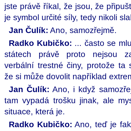
jste právě říkal, že jsou, že přip
je symbol určité síly, tedy nikoli s
Jan Čulík:
Ano, samozřejmě.
Radko Kubičko:
... často se ml
státech právě proto nejsou za
verbální trestné činy, protože ta 
že si může dovolit například extre
Jan Čulík:
Ano, i když samozře
tam vypadá trošku jinak, ale mys
situace, která je.
Radko Kubičko:
Ano, teď je fak