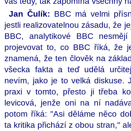
vás tedy, tak zapomíná všechny n
Jan Čulík:
BBC má velmi přísn
jestli realizovatelnou zásadu, že jej
BBC, analytikové BBC nesmějí 
projevovat to, co BBC říká, že j
znamená, že ten člověk na základ
všecka fakta a teď udělá určitej
nevím, jako je to velká diskuse.
praxi v tomto, přesto ji třeba ko
levicová, jenže oni na ní nadávaj
potom říká: "Asi děláme něco dobře
ta kritika přichází z obou stran," 