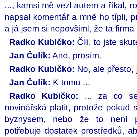
..., kamsi mě vezl autem a říkal, r
napsal komentář a mně ho típli, pr
a já jsem si nepovšiml, že ta firma j
Radko Kubičko:
Čili, to jste sku
Jan Čulík:
Ano, prosím.
Radko Kubičko:
No, ale přesto, j
Jan Čulík:
K tomu ...
Radko Kubičko:
... za co se
novinářská platit, protože pokud
byznysem, nebo že to není p
potřebuje dostatek prostředků, ab