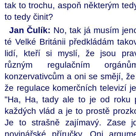
tak to trochu, aspoň některým ted
to tedy činit?
Jan Čulík:
No, tak já musím jeno
té Velké Británii předkládám tako
lidí, kteří si myslí, že jsou pr
různým regulačním orgánů
konzervativcům a oni se smějí, že
že regulace komerčních televizí je 
"Ha, Ha, tady ale to je od roku 
každých vlád a je to prostě prozk
Je to strašně zajímavý. Zase j
novinářské příručky. Oni argume