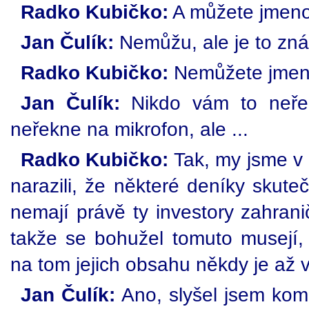
Radko Kubičko:
A můžete jmen
Jan Čulík:
Nemůžu, ale je to zná
Radko Kubičko:
Nemůžete jmen
Jan Čulík:
Nikdo vám to neřek
neřekne na mikrofon, ale ...
Radko Kubičko:
Tak, my jsme v 
narazili, že některé deníky skute
nemají právě ty investory zahrani
takže se bohužel tomuto musejí, 
na tom jejich obsahu někdy je až v
Jan Čulík:
Ano, slyšel jsem kom