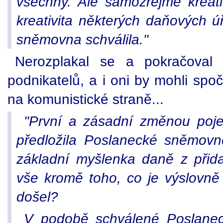
všechny. Ale samozřejmě kreativ
kreativita některých daňových 
sněmovna schválila."
Nerozplakal se a pokračoval
podnikatelů, a i oni by mohli sp
na komunistické straně...
"První a zásadní změnou poje
předložila Poslanecké sněmovn
základní myšlenka daně z přid
vše kromě toho, co je výslovn
došel?
V podobě schválené Poslanec