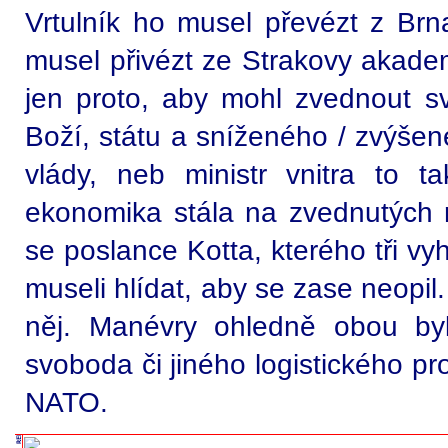
Vrtulník ho musel převézt z Br
musel přivézt ze Strakovy akade
jen proto, aby mohl zvednout s
Boží, státu a sníženého / zvýše
vlády, neb ministr vnitra to t
ekonomika stála na zvednutých 
se poslance Kotta, kterého tři vy
museli hlídat, aby se zase neopil.
něj. Manévry ohledně obou by
svoboda či jiného logistického p
NATO.