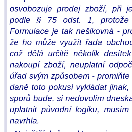
osvobozuje prodej zboží, při j
podle § 75 odst. 1, protože 
Formulace je tak nešikovná - pr
že ho může využít řada obchod
což dělá určitě několik desíte
nakoupí zboží, neuplatní odpo
úřad svým způsobem - promiňte m
daně toto pokusí vykládat jinak
sporů bude, si nedovolím dneska
uplatnit původní logiku, musím
navrhla.