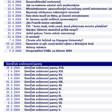
22. 4. 2004
Dovysvětlování rozhovorů
23. 4. 2004
Jak na bakterie odolné vůči antibiotikům
23. 4. 2004
Whistleblowers: upozorňování na nešvary uvnitř ministerstev i j
22. 4. 2004
Mystický nihilismus islámských teroristů
22. 4. 2004
Kdo dnes kouří ve filmu, je životní ztroskotanec
22. 4. 2004
Al Jazeera vysílá ověřené zpravodajství
22. 4. 2004
Jde Frantík kolem zahrádky
21. 4. 2004
ČR: "Jsme malá, hrdá země, která překonala mnoho překážek"
21. 4. 2004
Srbsko: Démoni skutečně pořád nespí?
21. 4. 2004
Ještě jednou
Tento měsíc menstruuji
21. 4. 2004
O nenásilí
7. 4. 2004
Chcete učit češtině na Glasgow University?
29. 12. 2003
Nenechte si ujít: nový knižní výbor z Britských listů
22. 11. 2003
Adresy redakce
7. 4. 2004
Hospodaření OSBL za březen 2004
Deníček sněmovní panny
24. 4. 2004
Deníček sněmovní panny XVII.
7. 4. 2004
Deníček sněmovní panny XVI.
6. 4. 2004
Deníček sněmovní panny XV.
1. 4. 2004
Deníček sněmovní panny XIV.
31. 3. 2004
Deníček sněmovní panny XIII.
29. 3. 2004
Deníček sněmovní panny XII.
26. 3. 2004
Deníček sněmovní panny XI.
25. 3. 2004
Deníček sněmovní panny X.
24. 3. 2004
Deníček sněmovní panny IX.
10. 3. 2004
Deníček sněmovní panny VIII.
3. 3. 2004
Deníček sněmovní panny VII.
28. 2. 2004
Deníček sněmovní panny VI.
27. 2. 2004
Deníček sněmovní panny V.