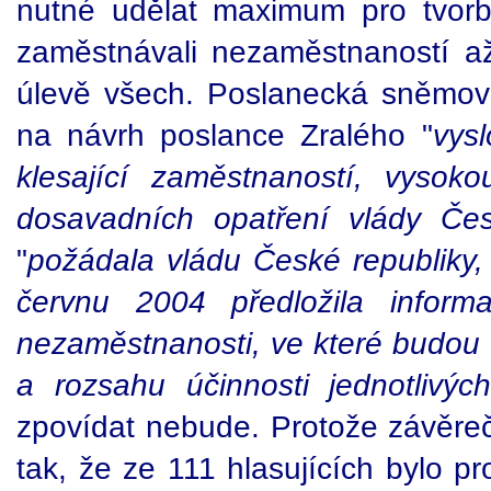
nutné udělat maximum pro tvorb
zaměstnávali nezaměstnaností a
úlevě všech. Poslanecká sněmov
na návrh poslance Zralého "
vys
klesající zaměstnaností, vysok
dosavadních opatření vlády Čes
"
požádala vládu České republiky
červnu 2004 předložila informa
nezaměstnanosti, ve které budou
a rozsahu účinnosti jednotlivých
zpovídat nebude. Protože závěre
tak, že ze 111 hlasujících bylo pr