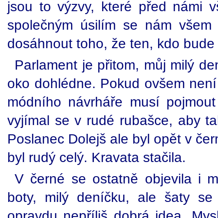
jsou to výzvy, které před námi vš
společným úsilím se nám všem p
dosáhnout toho, že ten, kdo bude c
Parlament je přitom, můj milý de
oko dohlédne. Pokud ovšem nen
módního návrháře musí pojmout 
vyjímal se v rudé rubašce, aby ta
Poslanec Dolejš ale byl opět v čer
byl rudý celý. Kravata stačila.
V černé se ostatně objevila i m
boty, milý deníčku, ale šaty s
opravdu nepříliš dobrá idea. Mys