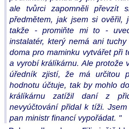
ale tvůrci zapomněli převzít s
předmětem, jak jsem si ověřil,
takže - promiňte mi to - uved
instalatér, který nemá ani tuch
doma pro maminku vytvářet při t
a vyrobí králíkárnu. Ale protože 
úředník zjistí, že má určitou
hodnotu účtuje, tak by mohlo doj
králíkárnu zatížil daní z p
nevyúčtování přidal k tíži. Js
pan ministr financí vypořádat. "