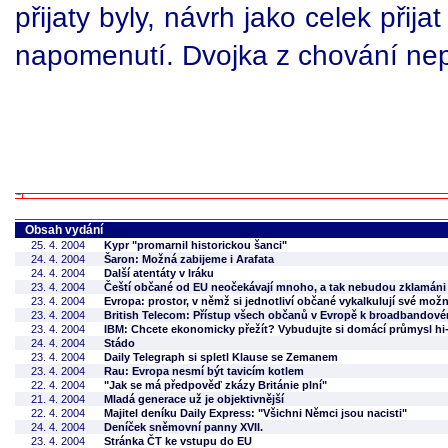
přijaty byly, návrh jako celek přija
napomenutí. Dvojka z chování nep
Obsah vydání
25. 4. 2004
Kypr "promarnil historickou šanci"
24. 4. 2004
Šaron: Možná zabijeme i Arafata
24. 4. 2004
Další atentáty v Iráku
23. 4. 2004
Čeští občané od EU neočekávají mnoho, a tak nebudou zklamáni
23. 4. 2004
Evropa: prostor, v němž si jednotliví občané vykalkulují své možn
23. 4. 2004
British Telecom: Přístup všech občanů v Evropě k broadbandov
23. 4. 2004
IBM: Chcete ekonomicky přežít? Vybudujte si domácí průmysl hi
24. 4. 2004
Stádo
23. 4. 2004
Daily Telegraph si spletl Klause se Zemanem
23. 4. 2004
Rau: Evropa nesmí být tavicím kotlem
22. 4. 2004
"Jak se má předpověď zkázy Británie plní"
21. 4. 2004
Mladá generace už je objektivnější
22. 4. 2004
Majitel deníku Daily Express: "Všichni Němci jsou nacisti"
24. 4. 2004
Deníček sněmovní panny XVII.
23. 4. 2004
Stránka ČT ke vstupu do EU