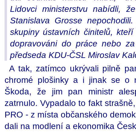
Lidovci ministerstvu nabídli, ž
Stanislava Grosse nepochodili
skupiny ústavních činitelů, kteř
dopravováni do práce nebo za 
předseda KDU-ČSL Miroslav Kal
A tak, zatímco ukrývali pilně pa
chromé plošinky a i jinak se o 
Škoda, že jim pan ministr ale
zatrnulo. Vypadalo to fakt strašně
PRO - z místa občanského demokr
dali na modlení a ekonomika České