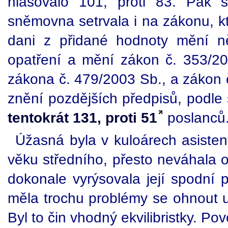
hlasovalo 101, proti 83. Pak s
sněmovna setrvala i na zákonu, kt
dani z přidané hodnoty mění ně
opatření a mění zákon č. 353/20
zákona č. 479/2003 Sb., a zákon č
znění pozdějších předpisů, podle
tentokrát 131, proti 51
poslanců.
Úžasná byla v kuloárech asisten
věku středního, přesto neváhala od
dokonale vyrýsovala její spodní 
měla trochu problémy se ohnout 
Byl to čin vhodný ekvilibristky. P