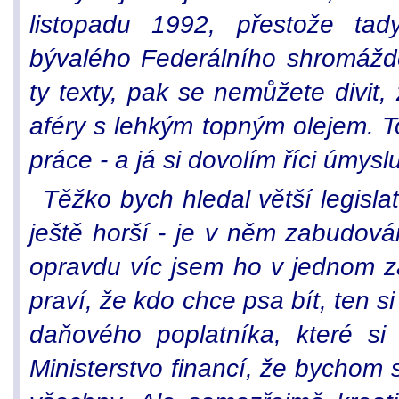
listopadu 1992, přestože tad
bývalého Federálního shromážd
ty texty, pak se nemůžete divit,
aféry s lehkým topným olejem. T
práce - a já si dovolím říci úmys
Těžko bych hledal větší legisl
ještě horší - je v něm zabudová
opravdu víc jsem ho v jednom zá
praví, že kdo chce psa bít, ten si
daňového poplatníka, které s
Ministerstvo financí, že bychom 