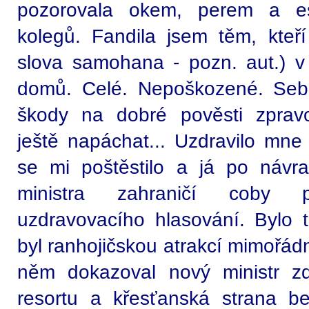
pozorovala okem, perem a es
kolegů. Fandila jsem těm, kteří
slova samohana - pozn. aut.) v I
domů. Celé. Nepoškozené. Sebe
škody na dobré pověsti zprav
ještě napáchat... Uzdravilo mne
se mi poštěstilo a já po návr
ministra zahraničí coby p
uzdravovacího hlasování. Bylo 
byl ranhojičskou atrakcí mimořá
něm dokazoval nový ministr zdr
resortu a křesťanská strana be