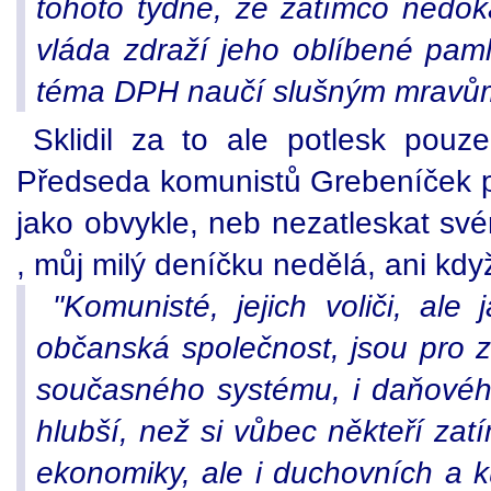
tohoto týdne, že zatímco nedoká
vláda zdraží jeho oblíbené pam
téma DPH naučí slušným mravům 
Sklidil za to ale potlesk pouze
Předseda komunistů Grebeníček pak
jako obvykle, neb nezatleskat sv
, můj milý deníčku nedělá, ani kdy
"Komunisté, jejich voliči, ale
občanská společnost, jsou pro z
současného systému, i daňovéh
hlubší, než si vůbec někteří zat
ekonomiky, ale i duchovních a 