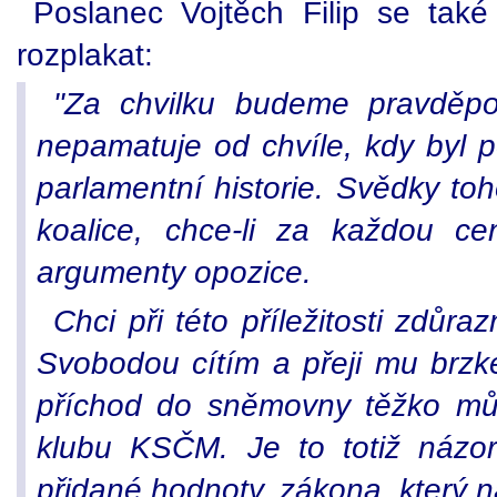
Poslanec Vojtěch Filip se tak
rozplakat:
"Za chvilku budeme pravděpo
nepamatuje od chvíle, kdy byl 
parlamentní historie. Svědky to
koalice, chce-li za každou c
argumenty opozice.
Chci při této příležitosti zdůr
Svobodou cítím a přeji mu brzké
příchod do sněmovny těžko můž
klubu KSČM. Je to totiž názor
přidané hodnoty, zákona, který 