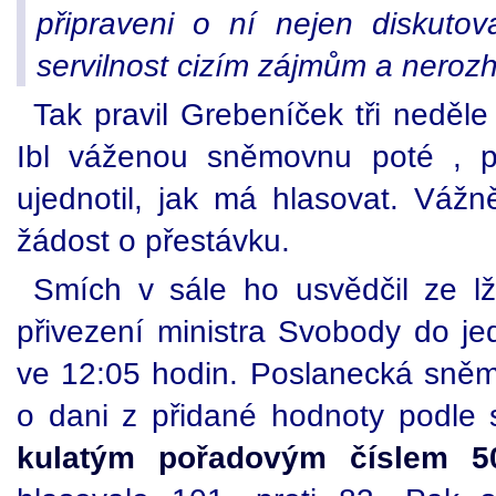
připraveni o ní nejen diskutovat
servilnost cizím zájmům a nerozh
Tak pravil Grebeníček tři neděl
Ibl váženou sněmovnu poté , p
ujednotil, jak má hlasovat. Vážn
žádost o přestávku.
Smích v sále ho usvědčil ze lži
přivezení ministra Svobody do je
ve 12:05 hodin. Poslanecká sněm
o dani z přidané hodnoty podle
kulatým pořadovým číslem 5