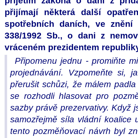
přijetím zákona o dani z při
přijímají některá další opatř
spotřebních daních, ve znění
338/1992 Sb., o dani z nemovi
vráceném prezidentem republik
Připomenu jednu - promiňte m
projednávání. Vzpomeňte si, j
přerušit schůzi, že málem padla 
se rozhodli hlasovat pro pozmě
sazby právě prezervativy. Když j
samozřejmě síla vládní koalice u
tento pozměňovací návrh byl z