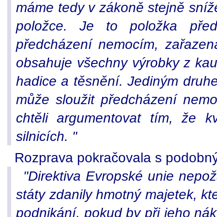
máme tedy v zákoně stejně sníž
položce. Je to položka pře
předcházení nemocím, zařazená
obsahuje všechny výrobky z kauč
hadice a těsnění. Jediným druhe
může sloužit předcházení nemo
chtěli argumentovat tím, že k
silnicích. "
Rozprava pokračovala s podobným
"Direktiva Evropské unie nepo
státy zdanily hmotný majetek, kter
podnikání, pokud by při jeho n