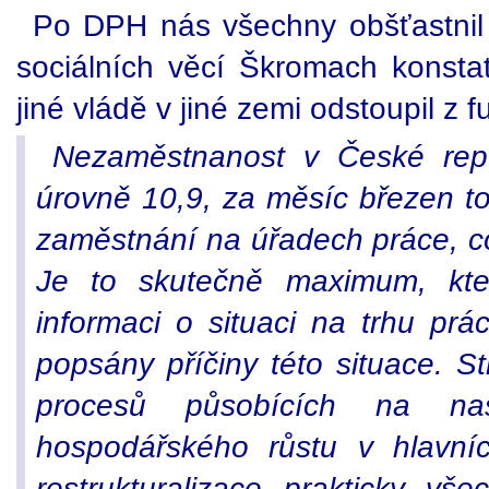
Po DPH nás všechny obšťastnil s
sociálních věcí Škromach konstat
jiné vládě v jiné zemi odstoupil z f
Nezaměstnanost v České repu
úrovně 10,9, za měsíc březen t
zaměstnání na úřadech práce, c
Je to skutečně maximum, kt
informaci o situaci na trhu prác
popsány příčiny této situace. S
procesů působících na na
hospodářského růstu v hlavní
restrukturalizace prakticky v