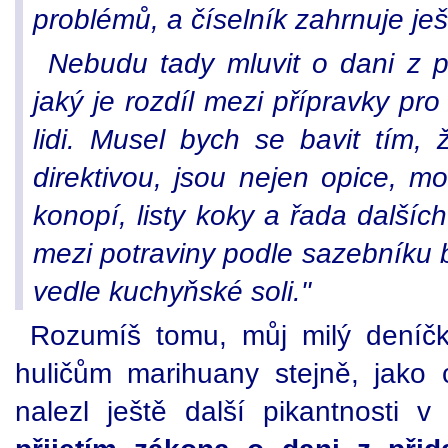
problémů, a číselník zahrnuje je
Nebudu tady mluvit o dani z po
jaký je rozdíl mezi přípravky pro
lidi. Musel bych se bavit tím,
direktivou, jsou nejen opice, mo
konopí, listy koky a řada dalšíc
mezi potraviny podle sazebníku b
vedle kuchyňské soli."
Rozumíš tomu, můj milý deníčk
huličům marihuany stejně, jako c
nalezl ještě další pikantnosti 