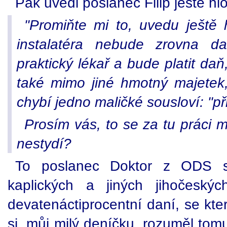
Pak uvedl poslanec Filip ještě hlo
"Promiňte mi to, uvedu ještě 
instalatéra nebude zrovna d
praktický lékař a bude platit daň
také mimo jiné hmotný majetek
chybí jedno maličké sousloví: "př
Prosím vás, to se za tu práci mi
nestydí?
To poslanec Doktor z ODS se
kaplických a jiných jihočeský
devatenáctiprocentní daní, se kter
si, můj milý deníčku, rozuměl tomu 