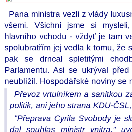
Pana ministra vezli z vlády luxus
všemi. Všichni jsme si mysleli
hlavního vchodu - vždyť je tam vel
spolubratřím jej vedla k tomu, že
pak se drncal spletitými chod
Parlamentu. Asi se ukrýval před
neublížil. Hospodářské noviny se 
Převoz vrtulníkem a sanitkou z
politik, ani jeho strana KDU-ČSL,
"Přeprava Cyrila Svobody je sl
dal souhlas ministr vnitra," u