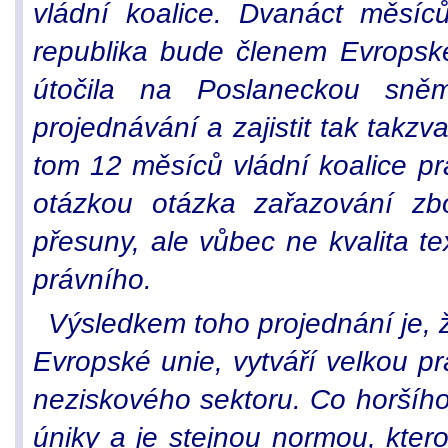
vládní koalice. Dvanáct měsí
republika bude členem Evropské 
útočila na Poslaneckou sněm
projednávání a zajistit tak takzv
tom 12 měsíců vládní koalice pra
otázkou otázka zařazování zb
přesuny, ale vůbec ne kvalita t
právního.
Výsledkem toho projednání je, 
Evropské unie, vytváří velkou pr
neziskového sektoru. Co horšího
úniky a je stejnou normou, ktero