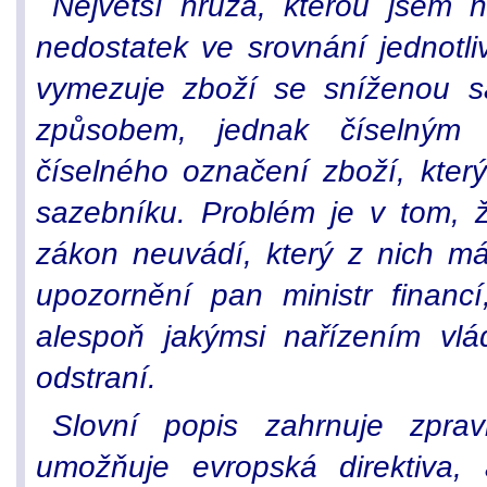
Největší hrůza, kterou jsem na
nedostatek ve srovnání jednotl
vymezuje zboží se sníženou s
způsobem, jednak číselným
číselného označení zboží, kter
sazebníku. Problém je v tom, že
zákon neuvádí, který z nich m
upozornění pan ministr financ
alespoň jakýmsi nařízením vlá
odstraní.
Slovní popis zahrnuje zpra
umožňuje evropská direktiva