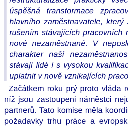
úspěšná transformace zpraco
hlavního zaměstnavatele, který s
rušením stávajících pracovních 
nové nezaměstnané. V neposled
charakter naší nezaměstnanos
stávají lidé i s vysokou kvalifi
uplatnit v nově vznikajících prac
Začátkem roku prý proto vláda r
níž jsou zastoupeni náměstci nejdů
partnerů. Tato komise měla koordi
požadavky trhu práce a evropsk