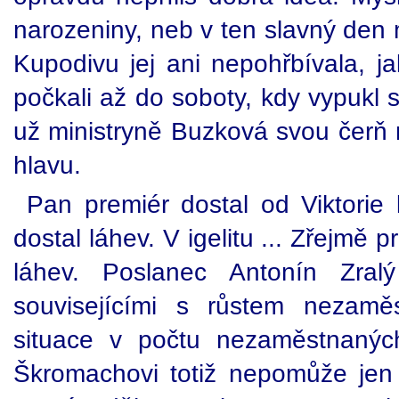
narozeniny, neb v ten slavný den 
Kupodivu jej ani nepohřbívala, jak
počkali až do soboty, kdy vypukl s
už ministryně Buzková svou čerň 
hlavu.
Pan premiér dostal od Viktori
dostal láhev. V igelitu ... Zřejmě p
láhev. Poslanec Antonín Zral
souvisejícími s růstem nezamě
situace v počtu nezaměstnaných
Škromachovi totiž nepomůže jen