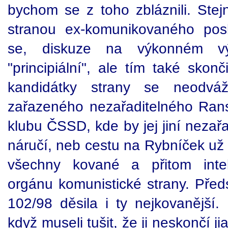
bychom se z toho zbláznili. Ste
stranou ex-komunikovaného pos
se, diskuze na výkonném v
"principiální", ale tím také skonč
kandidátky strany se neodváž
zařazeného nezařaditelného Rans
klubu ČSSD, kde by jej jiní nezařad
náručí, neb cestu na Rybníček už 
všechny kované a přitom intel
orgánu komunistické strany. Předs
102/98 děsila i ty nejkovanější. 
když museli tušit, že ji neskončí j