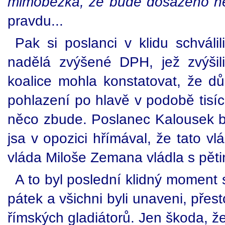
mimoběžka, že bude dosaženo ně
pravdu...
Pak si poslanci v klidu schváli
nadělá zvýšené DPH, jež zvýšil
koalice mohla konstatovat, že d
pohlazení po hlavě v podobě tisíc
něco zbude. Poslanec Kalousek by
jsa v opozici hřímával, že tato vl
vláda Miloše Zemana vládla s pět
A to byl poslední klidný moment
pátek a všichni byli unaveni, přes
římských gladiátorů. Jen škoda, že