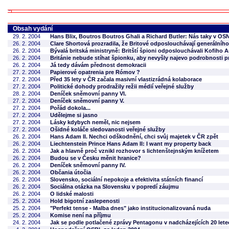
Obsah vydání
29. 2. 2004
Hans Blix, Boutros Boutros Ghali a Richard Butler: Nás taky v O
26. 2. 2004
Clare Shortová prozradila, že Britové odposlouchávají generálníh
26. 2. 2004
Bývalá britská ministryně: Britští špioni odposlouchávali Kofiho 
26. 2. 2004
Británie nebude stíhat špionku, aby nevyšly najevo podrobnosti 
26. 2. 2004
Já tedy dávám přednost demokracii
27. 2. 2004
Papierové opatrenia pre Rómov ?
27. 2. 2004
Před 35 lety v ČR začala masivní vlastizrádná kolaborace
27. 2. 2004
Politické dohody prodražily režii médií veřejné služby
28. 2. 2004
Deníček sněmovní panny VI.
27. 2. 2004
Deníček sněmovní panny V.
27. 2. 2004
Pořád dokola...
27. 2. 2004
Udělejme si jasno
27. 2. 2004
Lásky kdybych neměl, nic nejsem
27. 2. 2004
Ošidné koláče sledovanosti veřejné služby
26. 2. 2004
Hans Adam II. Nechci odškodnění, chci svůj majetek v ČR zpět
26. 2. 2004
Liechtenstein Prince Hans Adam II: I want my property back
26. 2. 2004
Jak a hlavně proč vznikl rozhovor s lichtenštejnským knížetem
26. 2. 2004
Budou se v Česku měnit hranice?
26. 2. 2004
Deníček sněmovní panny IV.
26. 2. 2004
Občania útočia
26. 2. 2004
Slovensko, sociální nepokoje a efektivita státních financí
26. 2. 2004
Sociálna otázka na Slovensku v popredí záujmu
26. 2. 2004
O lidské malosti
25. 2. 2004
Hold bigotní zaslepenosti
25. 2. 2004
"Perfekt tense - Malba dnes" jako institucionalizovaná nuda
25. 2. 2004
Komise není na příjmu
24. 2. 2004
Jak se podle potlačené zprávy Pentagonu v nadcházejících 20 lete