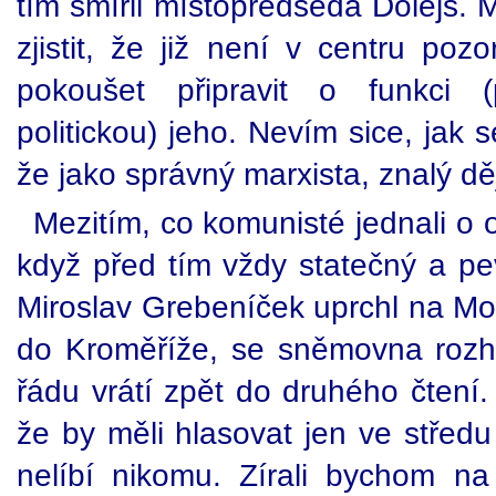
tím smířil místopředseda Dolejš. M
zjistit, že již není v centru po
pokoušet připravit o funkci (p
politickou) jeho. Nevím sice, jak 
že jako správný marxista, znalý dě
Mezitím, co komunisté jednali o
když před tím vždy statečný a pe
Miroslav Grebeníček uprchl na Mo
do Kroměříže, se sněmovna rozh
řádu vrátí zpět do druhého čtení. 
že by měli hlasovat jen ve středu
nelíbí nikomu. Zírali bychom 