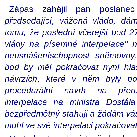
Zápas zahájil pan poslanec
předsedající, vážená vládo, d
tomu, že poslední včerejší bod 2
vlády na písemné interpelace" 
neusnášeníschopnost sněmovny,
bod by měl pokračovat nyní hla
návrzích, které v něm byly po
procedurální návrh na přer
interpelace na ministra Dostá
bezpředmětný stahuji a žádám vás
mohl ve své interpelaci pokračovat