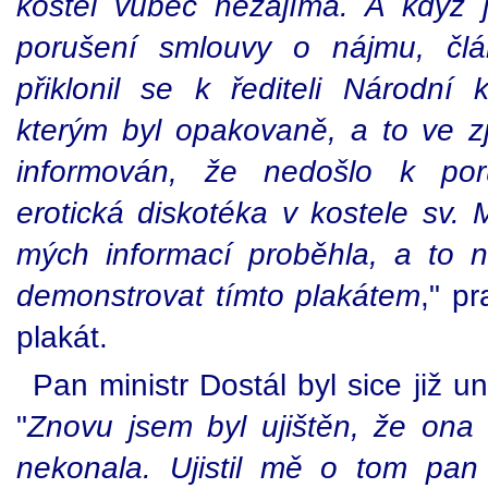
kostel vůbec nezajímá. A když
porušení smlouvy o nájmu, čl
přiklonil se k řediteli Národní 
kterým byl opakovaně, a to ve zj
informován, že nedošlo k por
erotická diskotéka v kostele sv.
mých informací proběhla, a to n
demonstrovat tímto plakátem
," p
plakát.
Pan ministr Dostál byl sice již u
"
Znovu jsem byl ujištěn, že ona 
nekonala. Ujistil mě o tom pan 