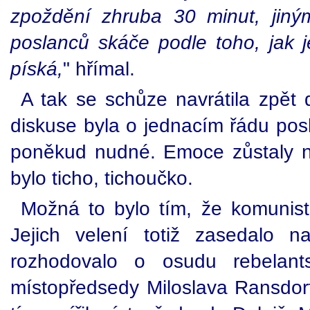
zpoždění zhruba 30 minut, jiný
poslanců skáče podle toho, jak j
píská,
" hřímal.
A tak se schůze navrátila zpět 
diskuse byla o jednacím řádu pos
poněkud nudné. Emoce zůstaly n
bylo ticho, tichoučko.
Možná to bylo tím, že komunisté
Jejich velení totiž zasedalo 
rozhodovalo o osudu rebelant
místopředsedy Miloslava Ransdorf