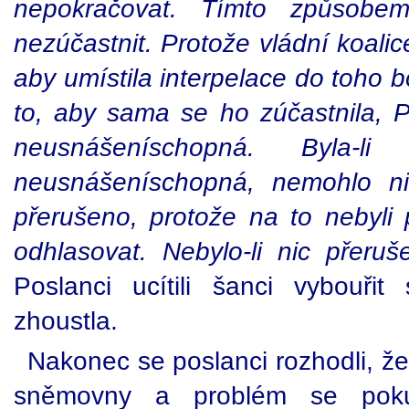
nepokračovat. Tímto způsobe
nezúčastnit. Protože vládní koalic
aby umístila interpelace do toho b
to, aby sama se ho zúčastnila,
neusnášeníschopná. Byla-l
neusnášeníschopná, nemohlo nic
přerušeno, protože na to nebyli p
odhlasovat. Nebylo-li nic přeru
Poslanci ucítili šanci vybouř
zhoustla.
Nakonec se poslanci rozhodli, že 
sněmovny a problém se pokusí