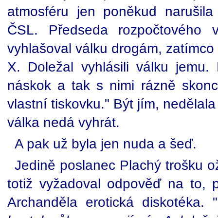
atmosféru jen poněkud narušila
ČSL. Předseda rozpočtového v
vyhlašoval válku drogám, zatímco 
X. Doležal vyhlásili válku jemu
náskok a tak s nimi rázně skonco
vlastní tiskovku." Být jím, nedělal
válka nedá vyhrát.
A pak už byla jen nuda a šeď.
Jedině poslanec Plachý trošku ož
totiž vyžadoval odpověď na to, p
Archanděla erotická diskotéka. "