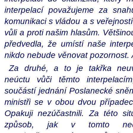
interpelací považujeme za snah
komunikaci s vládou a s veřejností
vůli a proti našim hlasům. Většin
předvedla, že umístí naše interp
nikdo nebude věnovat pozornost. 
Za druhé, a to je takřka neuv
neúctu vůči těmto interpelací
součástí jednání Poslanecké sněm
ministři se v obou dvou případech
Opakuji nezúčastnili. Za této si
způsob, jak v tomto nedů