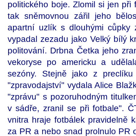
politického boje. Zlomil si jen př
tak sněmovnou zářil jeho bělo
apartní uzlík s dlouhými cůpk
vypadal zezadu jako Velký bílý kr
politování. Drbna Četka jeho zra
vekoryse po americku a udělal
sezóny. Stejně jako z preclík
"zpravodajství" vydala Alice Bla
"zprávu" s pozoruhodným titulke
v sádře, zranil se při fotbale". 
vnitra hraje fotbálek pravidelně k
za PR a nebo snad prolnulo PR od