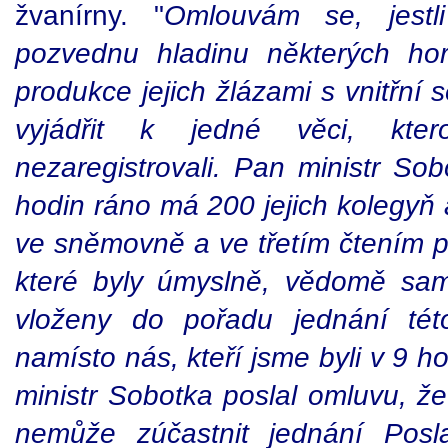
žvanírny. "
Omlouvám se, jest
pozvednu hladinu některých h
produkce jejich žlázami s vnitřní
vyjádřit k jedné věci, kt
nezaregistrovali. Pan ministr So
hodin ráno má 200 jejich kolegyň 
ve sněmovně a ve třetím čtením p
které byly úmyslně, vědomě sa
vloženy do pořadu jednání tét
namísto nás, kteří jsme byli v 9 
ministr Sobotka poslal omluvu, ž
nemůže zúčastnit jednání Pos