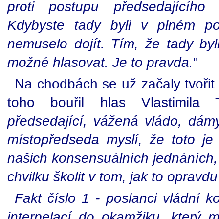
proti postupu předsedajícíh
Kdybyste tady byli v plném po
nemuselo dojít. Tím, že tady byl
možné hlasovat. Je to pravda.
"
Na chodbách se už začaly tvořit 
toho bouřil hlas Vlastimila 
předsedající, vážená vládo, dá
místopředseda myslí, že toto je
našich konsensuálních jednáních,
chvilku školit v tom, jak to opravdu
Fakt číslo 1 - poslanci vládní ko
interpelací do okamžiku, který my