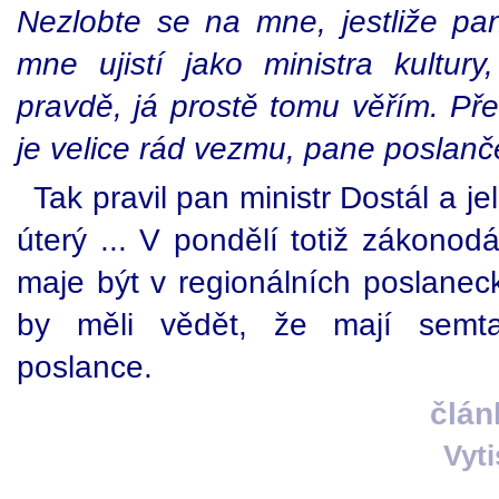
Nezlobte se na mne, jestliže pan
mne ujistí jako ministra kultu
pravdě, já prostě tomu věřím. Pře
je velice rád vezmu, pane poslanče
Tak pravil pan ministr Dostál a j
úterý ... V pondělí totiž zákonodá
maje být v regionálních poslanec
by měli vědět, že mají semt
poslance.
člán
Vyt