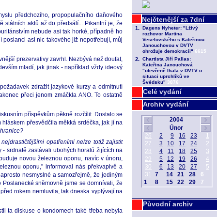
smyslu předchozího, propopulačního daňového
státních aktů až do předsálí... Pikantní je, že
 puritánstvím nebude asi tak horké, případně ho
 poslanci asi nic takového již nepotřebují, můj
vnější prezervativy zavrhl. Nezbývá než doufat,
devším mladí, jak jinak - například vždy ideový
 požadavek zdražit jazykové kurzy a odmítnutí
Celé vydání
 nakonec přeci jenom zmáčkla ANO. To ostatně
Archiv vydání
skusním příspěvkům pěkně rozčílit. Dostalo se
 hláskem přesvědčila měkká srdéčka, jak jí na
 hranice?
jdrastičtějšími opatřeními nelze totiž zajistit
- srdnatě zastávali ubohých horalů žijících na
e buduje novou železnou oponu, navíc v únoru,
 železnou oponu," informoval nás překvapivě a
é, naprosto nesmyslné a samozřejmě, že jediným
éto Poslanecké sněmovně jsme se domnívali, že
h před rokem nemluvila, tak dneska vyplývají na
Původní archiv
stli ta diskuse o kondomech také třeba nebyla