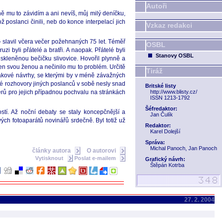
Autoři
ě mu to závidím a ani nevíš, můj milý deníčku,
poslanci činili, neb do konce interpelací jich
Vzkaz redakci
- slavil včera večer požehnaných 75 let. Téměř
OSBL
zi byli přátelé a bratři. A naopak. Přátelé byli
Stanovy OSBL
, skleněnou bečičku slivovice. Hovořil plynně a
aven svou ženou a nečinilo mu to problém. Určitě
Tiráž
 takové návrhy, se kterými by v méně závažných
é rozhovory jiných poslanců v sobě nesly snad
Britské listy
ntérů pro jejich případnou pochvalu na stránkách
http://www.blisty.cz/
ISSN 1213-1792
Šéfredaktor:
tí. Až noční debaty se staly koncepčnější a
Jan Čulík
ých fotoaparátů novinářů srdečně. Byl totiž už
Redaktor:
Karel Dolejší
Správa:
Michal Panoch, Jan Panoch
články autora
O autorovi
Vytisknout
Poslat e-mailem
Grafický návrh:
Štěpán Kotrba
27. 2. 2004