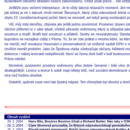
důsledkem citového strádání našich zákonodárců. Vždyť jinak přece ... Ale vždy
Ještěže jsou večerní interpelace. Je to vždy takový relaxační moment. Jen 
jak blízký je mi v takové chvíli ministr Škromach, který vždy odevzdaně klímá 
zbylo 23. Usnášeníschopný počet, který se nezvedl, ani když gong svolávající pos
Víš, můj milý deníčku, zbývala ale ještě jedna povinnost. Poslanec doyen ú
všichni přítomní si v sále tykali, včetně přesedy sněmovny, který si připadal ja
soudruzi a bratři. Bratři byli soudruzi a přátelé. Sestry se nevyskytovaly. Sla
kupodivu se nezajíkal citáty z Písma. To, že se zde potkal s mnoha lidmi, se kte
ne menší, než revokace hlasování o prezervativech ve snížené sazbě DPH o něko
chvílích neměl problém. Jako že Špidlova vláda ožebračuje občany. Některé ro
dokonce i náboj leninské netrpělivosti. Není se čemu divit tváří v tvář budoucno
Práva odešel.
Nicméně, podzemní prostory sněmovny přes dobré červené i bílé víno drž
strategičtější. Levice a levice k sobě mají někdy blíž, než sociální demokraci
více než hodinu dnešek.
Ostatně, spánek zase není tak špatný nápad. Ten včerejšek byl dlouhý a dnešek 
Obsah vydání
29. 2. 2004
Hans Blix, Boutros Boutros Ghali a Richard Butler: Nás taky v O
26. 2. 2004
Clare Shortová prozradila, že Britové odposlouchávají generálníh
26. 2. 2004
Bývalá britská ministryně: Britští špioni odposlouchávali Kofiho 