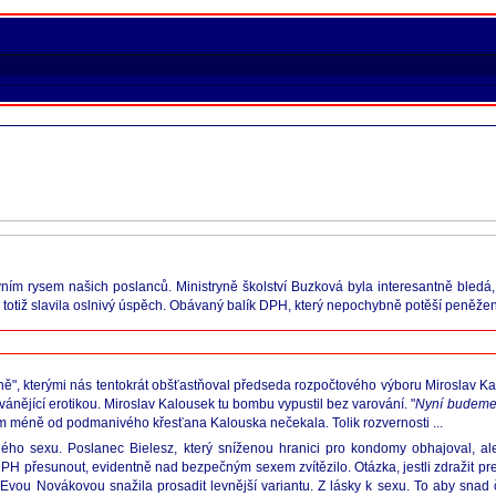
vním rysem našich poslanců. Ministryně školství Buzková byla interesantně bledá, 
totiž slavila oslnivý úspěch. Obávaný balík DPH, který nepochybně potěší peněže
sně", kterými nás tentokrát obšťastňoval předseda rozpočtového výboru Miroslav K
ánějící erotikou. Miroslav Kalousek tu bombu vypustil bez varování. "
Nyní budeme
ím méně od podmanivého křesťana Kalouska nečekala. Tolik rozvernosti ...
ho sexu. Poslanec Bielesz, který sníženou hranici pro kondomy obhajoval, ale
 přesunout, evidentně nad bezpečným sexem zvítězilo. Otázka, jestli zdražit prezer
Evou Novákovou snažila prosadit levnější variantu. Z lásky k sexu. To aby snad č