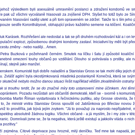
í, jehož výsledkem byli asexuálně umravnění poslanci a zdražení kondomů ve 
e pak už všichni vycválaně hlasovali za zvýšené DPH. Slyšet ho totiž bylo ze Síně 
inovaném hlasování raději utekl a při tom opraveném se zdržel. Takže to s tím jeho
bí pouze sestře Koronthályové, obhajující právo každého semene na klíčení. Koaliční
uk Karásek. Rozhřešení ale nedostal a tak se při druhém rozhodování kál a i on le
populační explozi, způsobenou drahými kondomy zastaví. Iniciativní by měli být pře
 cestu změny - nebo naději... Amen.
 Petra Buzková v požehnaně černém. Smutek na líčku i šatu jí způsobil koaliční
hanebné omezení touhy občanů po vzdělání. Dlouho si pohrávala s prstíky, ale
nají, stejně jako manžel.
skem. Komunisté byli dobře naladěni a Stanislav Gross se tak mohl díky jejich di
ou. Zvlášť agilní byla okostýmkovaná mladinká poslankyně Konečná, která se svým
 že skutečně nebylo možno danou situaci řešit například větším zkvalitněním ostrahy
 si troufnu tvrdit, že se do značné míry toto ustanovení mine účinkem. Ani těmi ne
opránkem. Pozadu nezůstali ani občanští demokraté, kteří se - svorně s komunisty 
í bomba Martin Říman vystartovala k řečnickému pultíku, aby Grosse obvinila, ž
ž to, že ministr vnitra Stanislav Gross spouští od Jablůnkova po Břeclav novou
aniž to prověřila, jak bývá jejím zvykem. "Já to považuji za naprosto nepřijateln
pektivy absolutně žádnou logiku. Všichni občané - a já myslím, že i my zde v t
c. Domnívali jsme se, že ta negativa, která ještě existují a jakkoliv vláda o nic
 pozitivy."
ouží zejména. Citové deprivace jsou hrozné, milý deníčku. Teď mne tak napadá, je