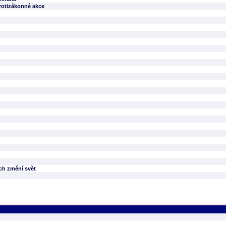
protizákonné akce
ch změní svět