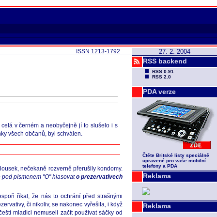
ISSN 1213-1792
27. 2. 2004
RSS backend
RSS 0.91
RSS 2.0
PDA verze
celá v černém a neobyčejně jí to slušelo i s
nky všech občanů, byl schválen.
Čtěte Britské listy speciálně
upravené pro vaše mobilní
telefony a PDA
alousek, nečekaně rozverně přerušily kondomy.
Reklama
 pod písmenem "O" hlasovat
o prezervativech
spoň říkal, že nás to ochrání před strašnými
vativy, či nikoliv, se nakonec vyřešila, i když
Reklama
eští mladíci nemuseli začít používat sáčky od