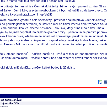
ť my je máme rádi, můj milý deníčku, i poslankyni Buzkovou.
mne udivuje, že pan ministr Čermák dokáže být během svých projevů vzhůru. Strašn
nad šálkem černé kávy a svým notebookem. Já bych už určitě spala jako dřevo. Což 
lance k večerní práci, zvonil nepřetržitě.
stavně právního výboru a celé sněmovny - profesor obojího práva Zdeněk Jíčínský 
ko na politologickém semináři, ze kterého měl na závěr večera dělat zápočet. Soudru
vila celá budoucí koalice, včetně poslance Kalouska, který přinesl na oslavu malou
rými by se jinak nepotkal, ho nijak nevyvedlo z míry. Byl na to určitě předtím připr
lik hodin dříve, kde brilantně zvládl roli zpravodaje, přestože musel odmítat i
zhovory starosty Podsedic Kopeckého nepostrádaly dialektiky, hodné Marxe, někter
sti. Alexandr Mitrofanov se zde cítil tak podivně nesvůj, že raději po zjištění abse
ely emoce poslanců i dalších hostů na uzdě a v mezích parlamentních zvyklos
e a sociální demokracie... Zvláště dobrou noc nad ránem si dávali mnozí bez zvědav
i zítřek, milý deníčku, dnešek i zítřek budou ještě delší....
SN odposlouchávali
o tajemníka OSN
Annana