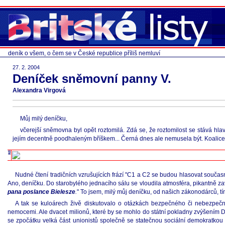
deník o všem, o čem se v České republice příliš nemluví
27. 2. 2004
Deníček sněmovní panny V.
Alexandra Virgová
Můj milý deníčku,
včerejší sněmovna byl opět roztomilá. Zdá se, že roztomilost se stává hla
jejím decentně poodhaleným bříškem... Černá dnes ale nemusela být. Koalice 
Nudné čtení tradičních vzrušujících frází "C1 a C2 se budou hlasovat souča
Ano, deníčku. Do starobylého jednacího sálu se vloudila atmosféra, pikantně zav
pana poslance Bielesze
.
" To jsem, milý můj deníčku, od našich zákonodárců, t
A tak se kuloárech živě diskutovalo o otázkách bezpečného či nebezpečné
nemocemi. Ale dvacet milionů, které by se mohlo do státní pokladny zvýšením DPH
se zpočátku velká část unionistů společně se statečnou sociální demokratkou 