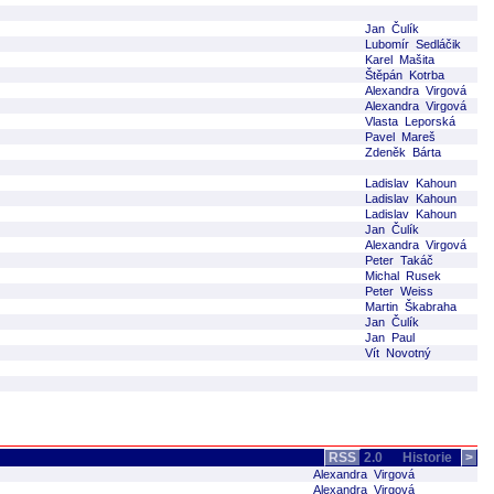
Jan Čulík
Lubomír Sedláčik
Karel Mašita
Štěpán Kotrba
Alexandra Virgová
Alexandra Virgová
Vlasta Leporská
Pavel Mareš
Zdeněk Bárta
Ladislav Kahoun
Ladislav Kahoun
Ladislav Kahoun
Jan Čulík
Alexandra Virgová
Peter Takáč
Michal Rusek
Peter Weiss
Martin Škabraha
Jan Čulík
Jan Paul
Vít Novotný
RSS
2.0
Historie
>
Alexandra Virgová
Alexandra Virgová