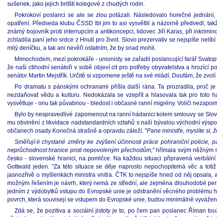
sušenek, jako jejich britští kolegové z chudých rodin.
Pokrokoví poslanci se ale se zlou potázali. Následovalo horečné jednán
opatření. Předseda klubu ČSSD Ibl jim to asi vysvětlil a názorně předvedl, takž
známý bojovník proti interrupcím a antikoncepci, lidovec Jiří Karas, při inkrim
zchladila paní jeho srdce z Hnutí pro život. Slovo prezervativ se nejspíše nelí
milý deníčku, a tak ani nevěří ostatním, že by snad mohli.
Mimochodem, mezi pokrokáře - unionisty se zařadil poslancující farář Svatopl
že naši ctihodní senátoři v sobě objeví cit pro potřeby obyvatelstva a hrozící 
senátor Martin Mejstřík. Určitě si vzpomene ještě na své mládí. Doufám, že zvolí
Po dramatu s pánskými ochranami přišla další rána. Ta prozradila, proč je
nezdaňovat vědu a kulturu. Nedokázala se vzepřít a hlasovala tak pro toto 
vysvětluje - onu tak půvabnou - bledost i občasné ranní migrény. Voliči nezapomí
Bylo by nespravedlivé zapomenout na ranní hádanici kolem smlouvy se Sloven
mu obvinění z likvidace nadstandardních vztahů s naší bývalou východní výsp
občanech osady Konečná strašně a opravdu záleží. "
Pane ministře, myslíte si,
Směřují-li chystané změny ke zvýšení účinnosti práce pohraniční policie, pak
neprůchodnost hranice proti nepovoleným přechodům,
" hřímala svým něžným s
česko - slovenské hranici, na pomlčce. Na každou situaci připravená verbáln
Gottwald jeden. "Za této situace se děje naprosto nepochopitelná věc a toti
jasnozřivě o myšlenkách ministra vnitra. ČTK to nejspíše hned od něj opsala, 
možným řešením je návrh, který nemá ze střední, ale zejména dlouhodobé pers
jedním z výdobytků vstupu do Evropské unie je odstranění věcného problému hrani
povrch, která souvisejí se vstupem do Evropské unie, budou minimálně vyvážena
Zdá se, že pozitiva a sociální jistoty je to, po čem pan poslanec Říman t