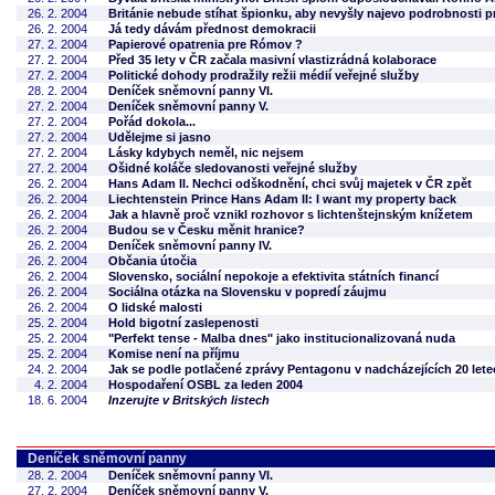
26. 2. 2004
Británie nebude stíhat špionku, aby nevyšly najevo podrobnosti 
26. 2. 2004
Já tedy dávám přednost demokracii
27. 2. 2004
Papierové opatrenia pre Rómov ?
27. 2. 2004
Před 35 lety v ČR začala masivní vlastizrádná kolaborace
27. 2. 2004
Politické dohody prodražily režii médií veřejné služby
28. 2. 2004
Deníček sněmovní panny VI.
27. 2. 2004
Deníček sněmovní panny V.
27. 2. 2004
Pořád dokola...
27. 2. 2004
Udělejme si jasno
27. 2. 2004
Lásky kdybych neměl, nic nejsem
27. 2. 2004
Ošidné koláče sledovanosti veřejné služby
26. 2. 2004
Hans Adam II. Nechci odškodnění, chci svůj majetek v ČR zpět
26. 2. 2004
Liechtenstein Prince Hans Adam II: I want my property back
26. 2. 2004
Jak a hlavně proč vznikl rozhovor s lichtenštejnským knížetem
26. 2. 2004
Budou se v Česku měnit hranice?
26. 2. 2004
Deníček sněmovní panny IV.
26. 2. 2004
Občania útočia
26. 2. 2004
Slovensko, sociální nepokoje a efektivita státních financí
26. 2. 2004
Sociálna otázka na Slovensku v popredí záujmu
26. 2. 2004
O lidské malosti
25. 2. 2004
Hold bigotní zaslepenosti
25. 2. 2004
"Perfekt tense - Malba dnes" jako institucionalizovaná nuda
25. 2. 2004
Komise není na příjmu
24. 2. 2004
Jak se podle potlačené zprávy Pentagonu v nadcházejících 20 lete
4. 2. 2004
Hospodaření OSBL za leden 2004
18. 6. 2004
Inzerujte v Britských listech
Deníček sněmovní panny
28. 2. 2004
Deníček sněmovní panny VI.
27. 2. 2004
Deníček sněmovní panny V.