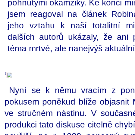
pohnutými okamžiky. Ke konci min
jsem reagoval na článek Robin
jeho vztahu k naší totalitní min
dalších autorů ukázaly, že ani 
téma mrtvé, ale nanejvýš aktuální
Nyní se k němu vracím z poně
pokusem poněkud blíže objasnit Ma
ve stručném nástinu. V současn
produkci tato diskuse citelně chy