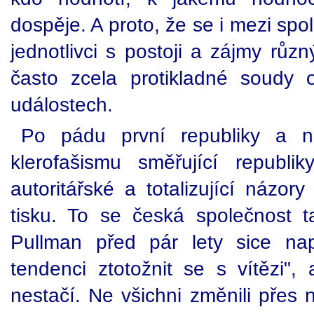
dospěje. A proto, že se i mezi spo
jednotlivci s postoji a zájmy různ
často zcela protikladné soudy o 
událostech.
Po pádu první republiky a nas
klerofašismu směřující republi
autoritářské a totalizující názor
tisku. To se česká společnost t
Pullman před pár lety sice nap
tendenci ztotožnit se s vítězi", 
nestačí. Ne všichni změnili přes n