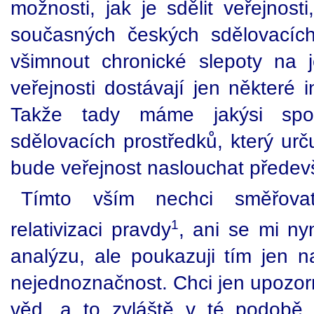
možnosti, jak je sdělit veřejnost
současných českých sdělovacíc
všimnout chronické slepoty na 
veřejnosti dostávají jen některé 
Takže tady máme jakýsi společ
sdělovacích prostředků, který urč
bude veřejnost naslouchat předev
Tímto vším nechci směřova
1
relativizaci pravdy
, ani se mi ny
analýzu, ale poukazuji tím jen na
nejednoznačnost. Chci jen upozor
věd, a to zvláště v té podobě,