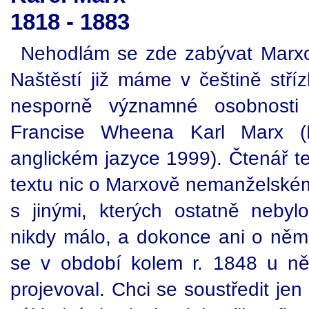
1818 - 1883
Nehodlám se zde zabývat Marxo
Naštěstí již máme v češtině stříz
nesporně významné osobnosti 
Francise Wheena Karl Marx (B
anglickém jazyce 1999). Čtenář t
textu nic o Marxově nemanželském 
s jinými, kterých ostatně neby
nikdy málo, a dokonce ani o něm
se v období kolem r. 1848 u něj
projevoval. Chci se soustředit je