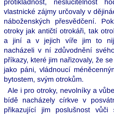
protikladnost, neslučitelnost
vlastnické zájmy určovaly v dějiná
náboženských přesvědčení. Pok
otroky jak antičtí otrokáři, tak otr
a jiní a v jejich víře jim to n
nacházeli v ní zdůvodnění svéh
příkazy, které jim nařizovaly, že s
jako páni, vládnoucí méněcenný
bytostem, svým otrokům.
Ale i pro otroky, nevolníky a vůbe
bídě nacházely církve v posvát
přikazující jim poslušnost vůč