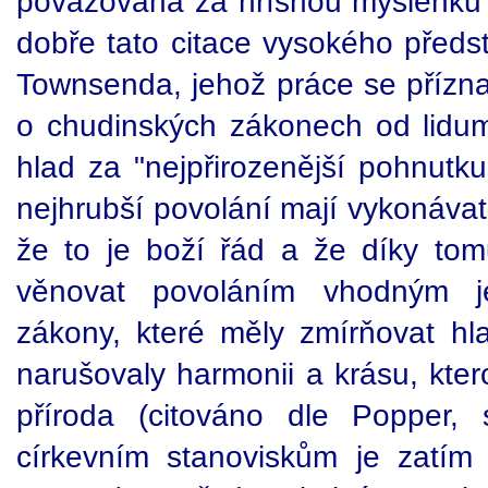
považována za hříšnou myšlenku a
dobře tato citace vysokého předst
Townsenda, jehož práce se přízn
o chudinských zákonech od lidumi
hlad za "nejpřirozenější pohnutku 
nejhrubší povolání mají vykonávat
že to je boží řád a že díky to
věnovat povoláním vhodným je
zákony, které měly zmírňovat hl
narušovaly harmonii a krásu, kter
příroda (citováno dle Popper,
církevním stanoviskům je zatím