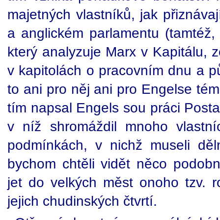
majetných vlastníků, jak přiznávají
a anglickém parlamentu (tamtéž, s
který analyzuje Marx v Kapitálu, 
v kapitolách o pracovním dnu a p
to ani pro něj ani pro Engelse té
tím napsal Engels sou práci Postav
v níž shromáždil mnoho vlastní
podmínkách, v nichž museli děl
bychom chtěli vidět něco podob
jet do velkých měst onoho tzv. r
jejich chudinských čtvrtí.