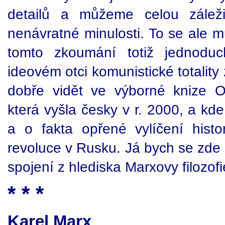
detailů a můžeme celou záleži
nenávratné minulosti. To se ale m
tomto zkoumání totiž jednodu
ideovém otci komunistické totality 
dobře vidět ve výborné knize O
která vyšla česky v r. 2000, a kd
a o fakta opřené vylíčení histo
revoluce v Rusku. Já bych se zde 
spojení z hlediska Marxovy filozofi
* * *
Karel Marx