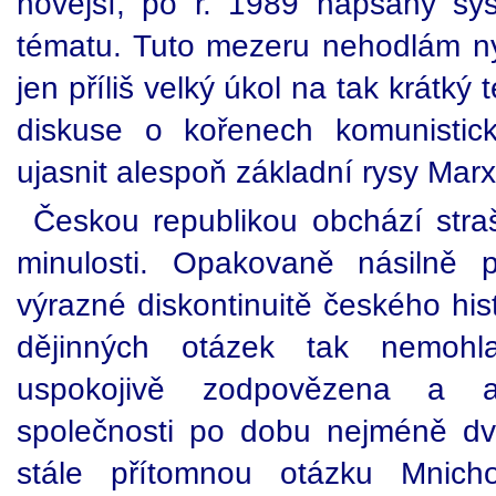
novější, po r. 1989 napsaný syst
tématu. Tuto mezeru nehodlám nyn
jen příliš velký úkol na tak krátký
diskuse o kořenech komunistick
ujasnit alespoň základní rysy Mar
Českou republikou obchází straši
minulosti. Opakovaně násilně 
výrazné diskontinuitě českého hi
dějinných otázek tak nemohla
uspokojivě zodpovězena a a
společnosti po dobu nejméně d
stále přítomnou otázku Mnich