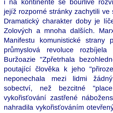
i na kontinentě se bouřlivě rozv
jejíž rozporné stránky zachytili v
Dramatický charakter doby je l
Zolových a mnoha dalších. Mar
Manifestu komunistické strany 
průmyslová revoluce rozbíjela 
Buržoazie "Zpřetrhala bezohledn
poutající člověka k jeho "přir
neponechala mezi lidmi žádný
sobectví, než bezcitné "placen
vykořisťování zastřené nábožensk
nahradila vykořisťováním otevře