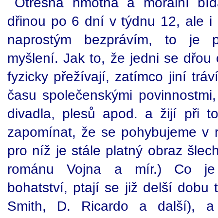
Otřesná hmotná a morální bí
dřinou po 6 dní v týdnu 12, ale 
naprostým bezprávím, to je p
myšlení. Jak to, že jedni se dřou
fyzicky přežívají, zatímco jiní trá
času společenskými povinnostmi, 
divadla, plesů apod. a žijí při
zapomínat, že se pohybujeme v real
pro níž je stále platný obraz šlec
románu Vojna a mír.) Co je
bohatství, ptají se již delší dobu
Smith, D. Ricardo a další), a