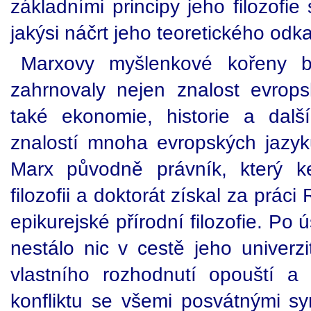
základními principy jeho filozofie
jakýsi náčrt jeho teoretického odk
Marxovy myšlenkové kořeny b
zahrnovaly nejen znalost evropsk
také ekonomie, historie a dalš
znalostí mnoha evropských jazyk
Marx původně právník, který k
filozofii a doktorát získal za prác
epikurejské přírodní filozofie. P
nestálo nic v cestě jeho univerzi
vlastního rozhodnutí opouští 
konfliktu se všemi posvátnými sym