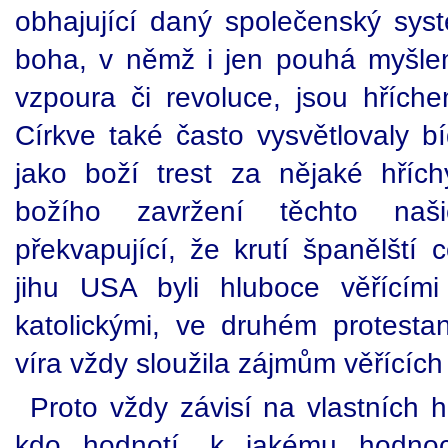
obhajující daný společenský sy
boha, v němž i jen pouhá myšle
vzpoura či revoluce, jsou hříc
Církve také často vysvětlovaly bí
jako boží trest za nějaké hříc
božího zavržení těchto na
překvapující, že krutí španělští 
jihu USA byli hluboce věřícími
katolickými, ve druhém protestan
víra vždy sloužila zájmům věřících
Proto vždy závisí na vlastních 
kdo hodnotí, k jakému hodnoce