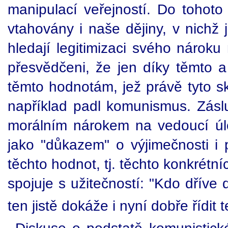
manipulací veřejností. Do tohoto
vtahovány i naše dějiny, v nichž 
hledají legitimizaci svého nárok
přesvědčeni, že jen díky těmto a
těmto hodnotám, jež právě tyto sk
například padl komunismus. Zás
morálním nárokem na vedoucí úlo
jako "důkazem" o výjimečnosti i p
těchto hodnot, tj. těchto konkrétní
spojuje s užitečností: "Kdo dříve
ten jistě dokáže i nyní dobře řídit t