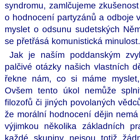
syndromu, zamlčujeme zkušenost 
o hodnocení partyzánů a odboje 
myslet o odsunu sudetských Něm
se přetřásá komunistická minulost
Jak je naším poddanským zvy
palčivé otázky našich vlastních d
řekne nám, co si máme myslet, 
Ovšem tento úkol nemůže splnit
filozofů či jiných povolaných vědc
že morální hodnocení dějin nemá 
výjimkou několika základních pra
každé skupiny nejsou totiž žá