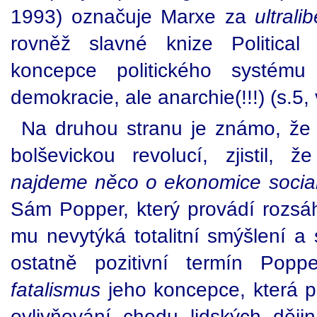
1993) označuje Marxe za
ultrali
rovněž slavné knize Politica
koncepce politického systému n
demokracie, ale anarchie(!!!) (s.5, 
Na druhou stranu je známo, že
bolševickou revolucí, zjistil,
najdeme něco o ekonomice socia
Sám Popper, který provádí rozsáhl
mu nevytýká totalitní smýšlení a s
ostatně pozitivní termín Popp
fatalismus
jeho koncepce, která 
ovlivňování chodu lidských děj