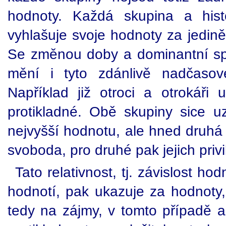
hodnoty. Každá skupina a his
vyhlašuje svoje hodnoty za jedin
Se změnou doby a dominantní sp
mění i tyto zdánlivě nadčasov
Například již otroci a otrokáři 
protikladné. Obě skupiny sice uzn
nejvyšší hodnotu, ale hned druhá n
svoboda, pro druhé pak jejich priv
Tato relativnost, tj. závislost h
hodnotí, pak ukazuje za hodnoty,
tedy na zájmy, v tomto případě a