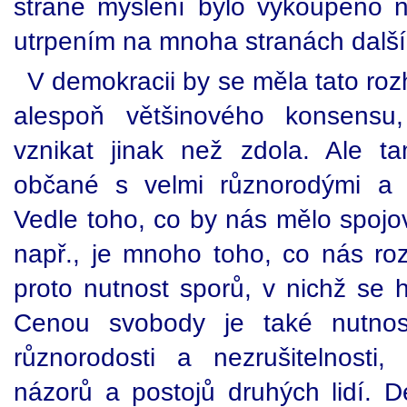
straně myšlení bylo vykoupeno 
utrpením na mnoha stranách další
V demokracii by se měla tato roz
alespoň většinového konsensu
vznikat jinak než zdola. Ale 
občané s velmi různorodými a t
Vedle toho, co by nás mělo spojov
např., je mnoho toho, co nás ro
proto nutnost sporů, v nichž se 
Cenou svobody je také nutnost
různorodosti a nezrušitelnosti, 
názorů a postojů druhých lidí. D