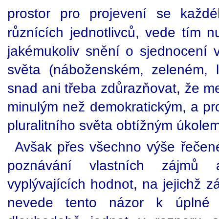
prostor pro projevení se každ
různících jednotlivců, vede tím nu
jakémukoliv snění o sjednocení
světa (náboženském, zeleném, l
snad ani třeba zdůrazňovat, že m
minulým než demokratickým, a prot
pluralitního světa obtížným úkolem
Avšak přes všechno výše řečen
poznávání vlastních zájmů
vyplývajících hodnot, na jejichž 
nevede tento názor k úplné l