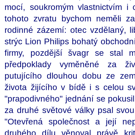
mocí, soukromým vlastnictvím i c
tohoto zvratu bychom neměli za
rodinné zázemí: otec vzdělaný, li
strýc Lion Philips bohatý obchodn
firmy, pozdější švagr se stal mi
předpoklady vyměněné za živ
putujícího dlouhou dobu ze ze
života žijícího v bídě i s celou 
"prapodivného" jednání se pokusil
za druhé světové války psal svou
"Otevřená společnost a její nepř
druhého dílu věnoval právě kri