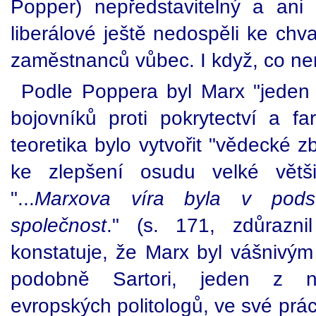
Popper) nepředstavitelný a ani
liberálové ještě nedospěli ke chv
zaměstnanců vůbec. I když, co nen
Podle Poppera byl Marx "jeden z
bojovníků proti pokrytectví a far
teoretika bylo vytvořit "vědecké z
ke zlepšení osudu velké větši
"...
Marxova víra byla v pods
společnost
." (s. 171, zdůrazni
konstatuje, že Marx byl vášnivým
podobně Sartori, jeden z nej
evropských politologů, ve své prá