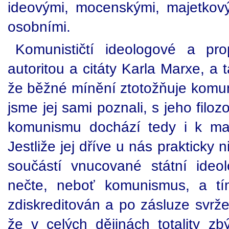
ideovými, mocenskými, majetkov
osobními.
Komunističtí ideologové a pro
autoritou a citáty Karla Marxe, a 
že běžné mínění ztotožňuje komunis
jsme jej sami poznali, s jeho filo
komunismu dochází tedy i k ma
Jestliže jej dříve u nás prakticky 
součástí vnucované státní ideol
nečte, neboť komunismus, a tí
zdiskreditován a po zásluze svrž
že v celých dějinách totality zb