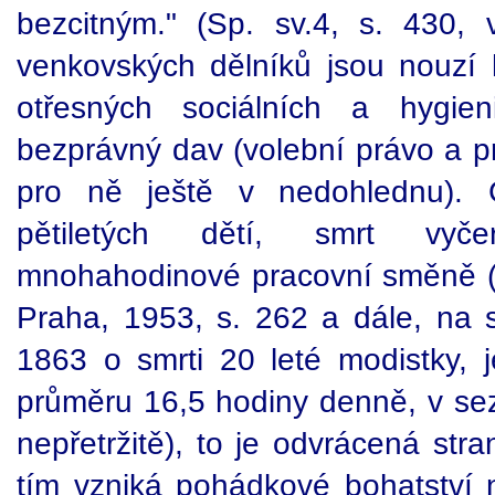
bezcitným." (Sp. sv.4, s. 430, 
venkovských dělníků jsou nouzí 
otřesných sociálních a hygie
bezprávný dav (volební právo a p
pro ně ještě v nedohlednu). 
pětiletých dětí, smrt vyč
mnohahodinové pracovní směně (viz
Praha, 1953, s. 262 a dále, na s.
1863 o smrti 20 leté modistky, j
průměru 16,5 hodiny denně, v sez
nepřetržitě), to je odvrácená str
tím vzniká pohádkové bohatství n