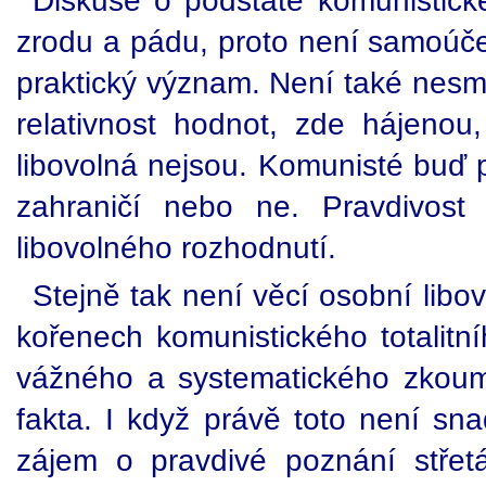
Diskuse o podstatě komunistické
zrodu a pádu, proto není samoúčel
praktický význam. Není také nesm
relativnost hodnot, zde hájenou,
libovolná nejsou. Komunisté buď 
zahraničí nebo ne. Pravdivost 
libovolného rozhodnutí.
Stejně tak není věcí osobní libov
kořenech komunistického totalitní
vážného a systematického zkoum
fakta. I když právě toto není sna
zájem o pravdivé poznání stře