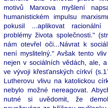
motivů Marxova myšlení napsa
humanistickém impulsu marxism
pokusil ...aplikovat racionáln
problémy života společnosti." (s
nám otevřel oči...Návrat k soc
není myslitelný." Avšak tento vli
nejen v sociálních vědách, ale, a
ve vývoji křesťanských církví (s.1
Lutherovu vlivu na katolickou cír
nebylo možné nereagovat. Abych
nutné si uvědomit, že demo