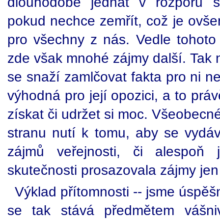
dlouhodobě jednat v rozporu s
pokud nechce zemřít, což je ovše
pro všechny z nás. Vedle tohoto
zde však mnohé zájmy další. Tak n
se snaží zamlčovat fakta pro ni ne
výhodná pro její opozici, a to práv
získat či udržet si moc. Všeobecn
stranu nutí k tomu, aby se vydáv
zájmů veřejnosti, či alespoň 
skutečnosti prosazovala zájmy je
Výklad přítomnosti -- jsme úspěšn
se tak stává předmětem vášni